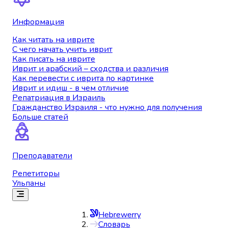
Информация
Как читать на иврите
С чего начать учить иврит
Как писать на иврите
Иврит и арабский – сходства и различия
Как перевести с иврита по картинке
Иврит и идиш - в чем отличие
Репатриация в Израиль
Гражданство Израиля - что нужно для получения
Больше статей
Преподаватели
Репетиторы
Ульпаны
Hebrewerry
Словарь