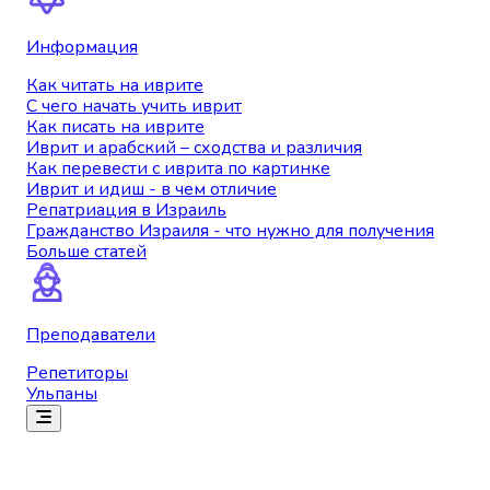
Информация
Как читать на иврите
С чего начать учить иврит
Как писать на иврите
Иврит и арабский – сходства и различия
Как перевести с иврита по картинке
Иврит и идиш - в чем отличие
Репатриация в Израиль
Гражданство Израиля - что нужно для получения
Больше статей
Преподаватели
Репетиторы
Ульпаны