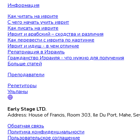
Информация
Как читать на иврите
С чего начать учить иврит
Как писать на иврите
Иврит и арабский – сходства и различия
Как перевести с иврита по картинке
Иврит и идиш - в чем отличие
Репатриация в Израиль
Гражданство Израиля - что нужно для получения
Больше статей
Преподаватели
Репетиторы
Ульпаны
Early Stage LTD.
Address: House of Francis, Room 303, Ile Du Port, Mahe, Se
Обратная связь
Политика конфиденциальности
Пользовательское соглашение