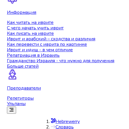
Информация
Как читать на иврите
С чего начать учить иврит
Как писать на иврите
Иврит и арабский – сходства и различия
Как перевести с иврита по картинке
Иврит и идиш - в чем отличие
Репатриация в Израиль
Гражданство Израиля - что нужно для получения
Больше статей
Преподаватели
Репетиторы
Ульпаны
Hebrewerry
Словарь