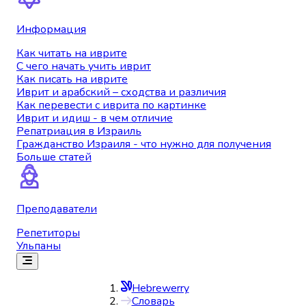
Информация
Как читать на иврите
С чего начать учить иврит
Как писать на иврите
Иврит и арабский – сходства и различия
Как перевести с иврита по картинке
Иврит и идиш - в чем отличие
Репатриация в Израиль
Гражданство Израиля - что нужно для получения
Больше статей
Преподаватели
Репетиторы
Ульпаны
Hebrewerry
Словарь