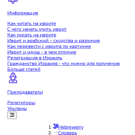
Информация
Как читать на иврите
С чего начать учить иврит
Как писать на иврите
Иврит и арабский – сходства и различия
Как перевести с иврита по картинке
Иврит и идиш - в чем отличие
Репатриация в Израиль
Гражданство Израиля - что нужно для получения
Больше статей
Преподаватели
Репетиторы
Ульпаны
Hebrewerry
Словарь