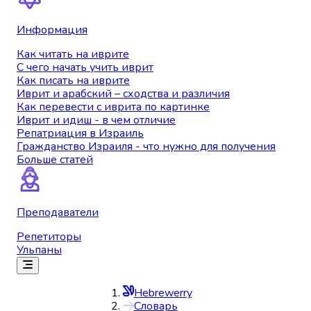
Информация
Как читать на иврите
С чего начать учить иврит
Как писать на иврите
Иврит и арабский – сходства и различия
Как перевести с иврита по картинке
Иврит и идиш - в чем отличие
Репатриация в Израиль
Гражданство Израиля - что нужно для получения
Больше статей
Преподаватели
Репетиторы
Ульпаны
Hebrewerry
Словарь