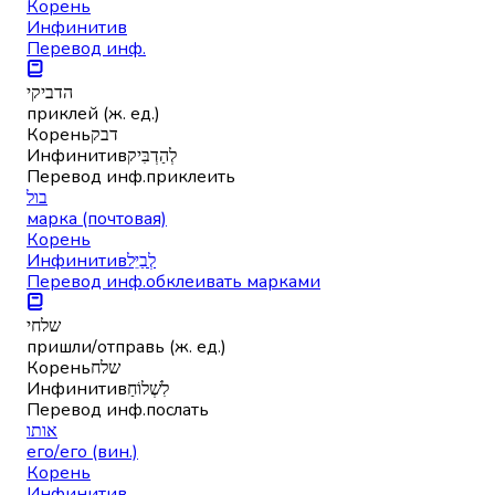
Корень
Инфинитив
Перевод инф.
הדביקי
приклей (ж. ед.)
Корень
דבק
Инфинитив
לְהַדְבִּיק
Перевод инф.
приклеить
בול
марка (почтовая)
Корень
Инфинитив
לְבַיֵּל
Перевод инф.
обклеивать марками
שלחי
пришли/отправь (ж. ед.)
Корень
שלח
Инфинитив
לִשְׁלוֹחַ
Перевод инф.
послать
אותו
его/его (вин.)
Корень
Инфинитив