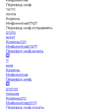
Инфинитив
Перевод инф.
הדואר
почта
Корень
Инфинитив
לִשְׁלוֹחַ
Перевод инф.
отправлять
מחכים
ждут
Корень
חכה
Инфинитив
לְחַכּוֹת
Перевод инф.
ждать
לי
мне
Корень
Инфинитив
Перевод инф.
מכתבים
письма
Корень
כתב
Инфинитив
לִכְתּוֹב
Перевод инф.
писать