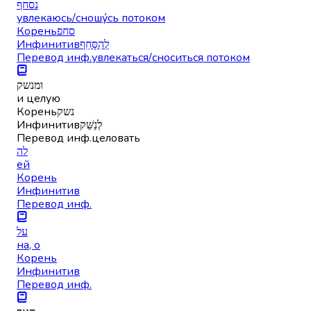
נסחף
увлекаюсь/сношу́сь потоком
Корень
סחפ
Инфинитив
לְהִסָּחֵף
Перевод инф.
увлекаться/сноситься потоком
ומנשק
и целую
Корень
נשק
Инфинитив
לְנַשֵּׁק
Перевод инф.
целовать
לה
ей
Корень
Инфинитив
Перевод инф.
על
на, о
Корень
Инфинитив
Перевод инф.