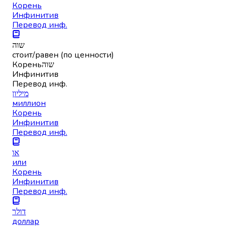
Корень
Инфинитив
Перевод инф.
שוה
стоит/равен (по ценности)
Корень
שוה
Инфинитив
Перевод инф.
מיליון
миллион
Корень
Инфинитив
Перевод инф.
או
или
Корень
Инфинитив
Перевод инф.
דולר
доллар