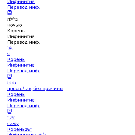
Инфинитив
Перевод инф.
בלילה
ночью
Корень
Инфинитив
Перевод инф.
אני
я
Корень
Инфинитив
Перевод инф.
סתם
просто/так, без причины
Корень
Инфинитив
Перевод инф.
יושב
сижу
Корень
ישב
Инфинитив
לָשֶׁבֶת