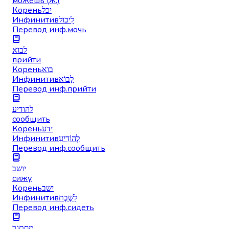
можешь (ж.)
Корень
יכל
Инфинитив
לִיכוֹל
Перевод инф.
мочь
לבוא
прийти
Корень
בוא
Инфинитив
לָבוֹא
Перевод инф.
прийти
להודיע
сообщить
Корень
ידע
Инфинитив
לְהוֹדִיעַ
Перевод инф.
сообщить
יושב
сижу
Корень
ישב
Инфинитив
לָשֶׁבֶת
Перевод инф.
сидеть
מסתגר