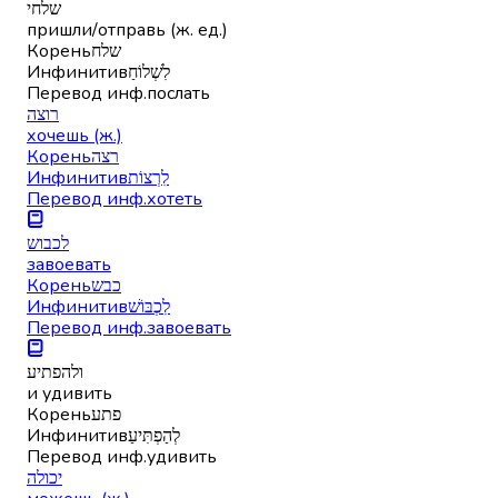
שלחי
пришли/отправь (ж. ед.)
Корень
שלח
Инфинитив
לִשְׁלוֹחַ
Перевод инф.
послать
רוצה
хочешь (ж.)
Корень
רצה
Инфинитив
לִרְצוֹת
Перевод инф.
хотеть
לכבוש
завоевать
Корень
כבש
Инфинитив
לִכְבּוֹשׁ
Перевод инф.
завоевать
ולהפתיע
и удивить
Корень
פתע
Инфинитив
לְהַפְתִּיעַ
Перевод инф.
удивить
יכולה