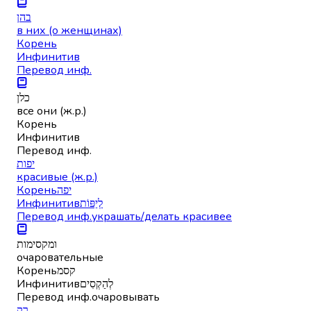
בהן
в них (о женщинах)
Корень
Инфинитив
Перевод инф.
כלן
все они (ж.р.)
Корень
Инфинитив
Перевод инф.
יפות
красивые (ж.р.)
Корень
יפה
Инфинитив
לְיַפּוֹת
Перевод инф.
украшать/делать красивее
ומקסימות
очаровательные
Корень
קסמ
Инфинитив
לְהַקְסִים
Перевод инф.
очаровывать
רק