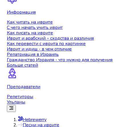
Информация
Как читать на иврите
С чего начать учить иврит
Как писать на иврите
Иврит и арабский – сходства и различия
Как перевести с иврита по картинке
Иврит и идиш - в чем отличие
Репатриация в Израиль
Гражданство Израиля - что нужно для получения
Больше статей
Преподаватели
Репетиторы
Ульпаны
Hebrewerry
Песни на иврите