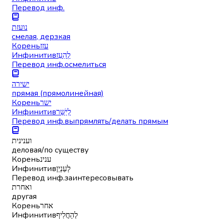
Перевод инф.
נועזת
смелая, дерзкая
Корень
עזז
Инфинитив
לְהֵעֵז
Перевод инф.
осмелиться
ישירה
прямая (прямолинейная)
Корень
ישר
Инфинитив
לְיַשֵּׁר
Перевод инф.
выпрямлять/делать прямым
וענינית
деловая/по существу
Корень
ענינ
Инфинитив
לְעַנְיֵן
Перевод инф.
заинтересовывать
ואחרת
другая
Корень
אחר
Инфинитив
לְהַחֲלִיף