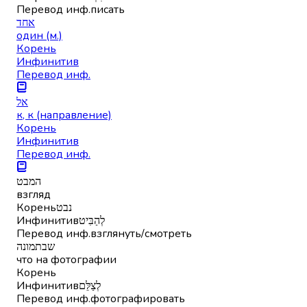
Перевод инф.
писать
אחד
один (м.)
Корень
Инфинитив
Перевод инф.
אל
к, к (направление)
Корень
Инфинитив
Перевод инф.
המבט
взгляд
Корень
נבט
Инфинитив
לְהַבִּיט
Перевод инф.
взглянуть/смотреть
שבתמונה
что на фотографии
Корень
Инфинитив
לְצַלֵּם
Перевод инф.
фотографировать