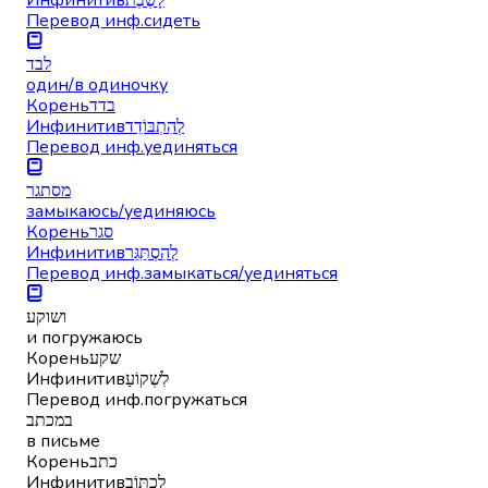
Перевод инф.
сидеть
לבד
один/в одиночку
Корень
בדד
Инфинитив
לְהִתְבּוֹדֵד
Перевод инф.
уединяться
מסתגר
замыкаюсь/уединяюсь
Корень
סגר
Инфинитив
לְהִסְתַּגֵּר
Перевод инф.
замыкаться/уединяться
ושוקע
и погружаюсь
Корень
שקע
Инфинитив
לִשְׁקוֹעַ
Перевод инф.
погружаться
במכתב
в письме
Корень
כתב
Инфинитив
לִכְתּוֹב