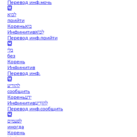
Перевод инф.
мочь
לבוא
прийти
Корень
בוא
Инфинитив
לָבוֹא
Перевод инф.
прийти
בלי
без
Корень
Инфинитив
Перевод инф.
להודיע
сообщить
Корень
ידע
Инфинитив
לְהוֹדִיעַ
Перевод инф.
сообщить
לפעמים
иногда
Корень