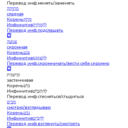
Перевод инф.
менять/заменять
מתוקה
сладкая
Корень
מתק
Инфинитив
לְהַמְתִּיק
Перевод инф.
подслащать
צנועה
скромная
Корень
צנע
Инфинитив
לְהִצְטַנֵּעַ
Перевод инф.
скромничать/вести себя скромно
ובישנית
застенчивая
Корень
בוש
Инфинитив
לְהִתְבַּיֵּשׁ
Перевод инф.
стесняться/стыдиться
מביט
смотрю/взглядываю
Корень
נבט
Инфинитив
לְהַבִּיט
Перевод инф.
взглянуть/смотреть