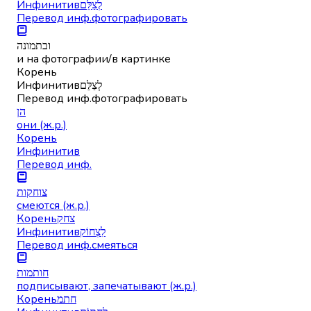
Инфинитив
לְצַלֵּם
Перевод инф.
фотографировать
ובתמונה
и на фотографии/в картинке
Корень
Инфинитив
לְצַלֵּם
Перевод инф.
фотографировать
הן
они (ж.р.)
Корень
Инфинитив
Перевод инф.
צוחקות
смеются (ж.р.)
Корень
צחק
Инфинитив
לִצְחוֹק
Перевод инф.
смеяться
חותמות
подписывают, запечатывают (ж.р.)
Корень
חתמ