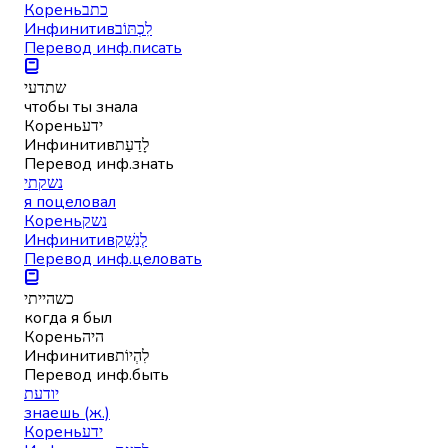
Корень
כתב
Инфинитив
לִכְתּוֹב
Перевод инф.
писать
שתדעי
чтобы ты знала
Корень
ידע
Инфинитив
לָדַעַת
Перевод инф.
знать
נשקתי
я поцеловал
Корень
נשק
Инфинитив
לְנַשֵּׁק
Перевод инф.
целовать
כשהייתי
когда я был
Корень
היה
Инфинитив
לִהְיוֹת
Перевод инф.
быть
יודעת
знаешь (ж.)
Корень
ידע