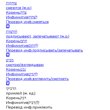
צוחקות
смеются (ж.р.)
Корень
צחק
Инфинитив
לִצְחוֹק
Перевод инф.
смеяться
חותמות
подписывают, запечатывают (ж.р.)
Корень
חתמ
Инфинитив
לַחְתוֹם
Перевод инф.
подписывать/запечатывать
מביט
смотрю/взглядываю
Корень
נבט
Инфинитив
לְהַבִּיט
Перевод инф.
взглянуть/смотреть
הדביקי
приклей (ж. ед.)
Корень
דבק
Инфинитив
לְהַדְבִּיק
Перевод инф.
приклеить