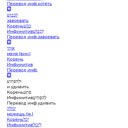
Перевод инф.
хотеть
לכבוש
завоевать
Корень
כבש
Инфинитив
לִכְבּוֹשׁ
Перевод инф.
завоевать
אותי
меня (вин.)
Корень
Инфинитив
Перевод инф.
ולהפתיע
и удивить
Корень
פתע
Инфинитив
לְהַפְתִּיעַ
Перевод инф.
удивить
יכולה
можешь (ж.)
Корень
יכל
Инфинитив
לִיכוֹל