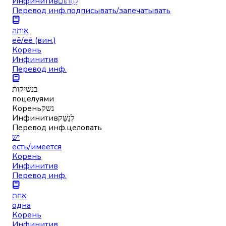
Инфинитив
לַחְתוֹם
Перевод инф.
подписывать/запечатывать
אותה
её/её (вин.)
Корень
Инфинитив
Перевод инф.
בנשיקות
поцелуями
Корень
נשק
Инфинитив
לְנַשֵּׁק
Перевод инф.
целовать
יש
есть/имеется
Корень
Инфинитив
Перевод инф.
אחת
одна
Корень
Инфинитив