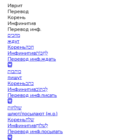
Иврит
Перевод
Корень
Инфинитив
Перевод инф.
מחכים
ждут
Корень
חכה
Инфинитив
לְחַכּוֹת
Перевод инф.
ждать
כותבות
пишут
Корень
כתב
Инфинитив
לִכְתּוֹב
Перевод инф.
писать
שולחות
шлют/посылают (ж.р.)
Корень
שלח
Инфинитив
לִשְׁלוֹחַ
Перевод инф.
посылать