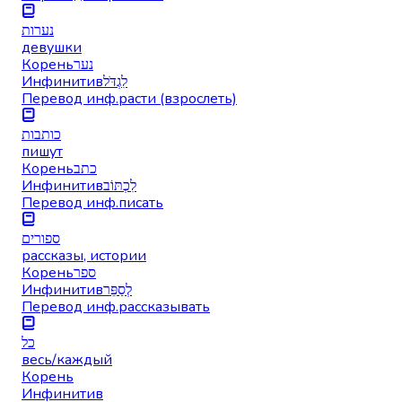
נערות
девушки
Корень
נער
Инфинитив
לִגְדֹּל
Перевод инф.
расти (взрослеть)
כותבות
пишут
Корень
כתב
Инфинитив
לִכְתּוֹב
Перевод инф.
писать
ספורים
рассказы, истории
Корень
ספר
Инфинитив
לְסַפֵּר
Перевод инф.
рассказывать
כל
весь/каждый
Корень
Инфинитив