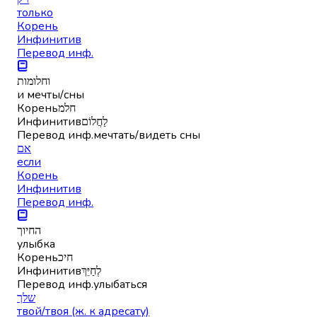
только
Корень
Инфинитив
Перевод инф.
וחלומות
и мечты/сны
Корень
חלמ
Инфинитив
לַחֲלוֹם
Перевод инф.
мечтать/видеть сны
אם
если
Корень
Инфинитив
Перевод инф.
החיוך
улыбка
Корень
חיכ
Инфинитив
לְחַיֵּךְ
Перевод инф.
улыбаться
שלך
твой/твоя (ж. к адресату)