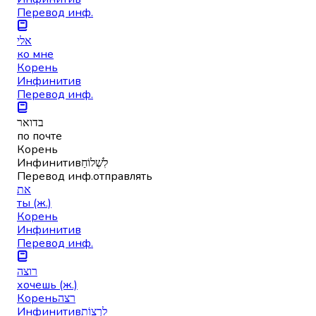
Перевод инф.
אלי
ко мне
Корень
Инфинитив
Перевод инф.
בדואר
по почте
Корень
Инфинитив
לִשְׁלוֹחַ
Перевод инф.
отправлять
את
ты (ж.)
Корень
Инфинитив
Перевод инф.
רוצה
хочешь (ж.)
Корень
רצה
Инфинитив
לִרְצוֹת