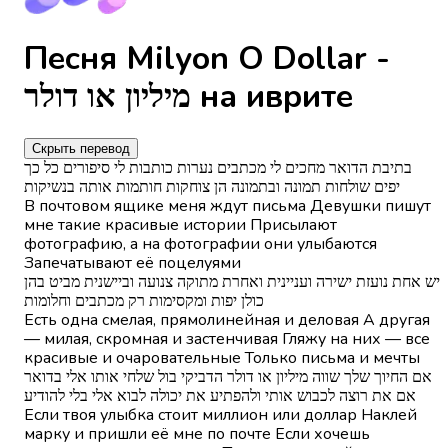
Песня Milyon O Dollar -
מיליון או דולר на иврите
Скрыть перевод
בתיבת הדואר מחכים לי מכתבים נערות כותבות לי סיפורים כל כך
יפים שולחות תמונה ובתמונה הן צוחקות חותמות אותה בנשיקות
В почтовом ящике меня ждут письма Девушки пишут
мне такие красивые истории Присылают
фотографию, а на фотографии они улыбаются
Запечатывают её поцелуями
יש אחת נועזת ישירה ועניינית ואחרת מתוקה צנועה וביישנית מביט בהן
כולן יפות ומקסימות רק מכתבים וחלומות
Есть одна смелая, прямолинейная и деловая А другая
— милая, скромная и застенчивая Гляжу на них — все
красивые и очаровательные Только письма и мечты
אם החיוך שלך שווה מיליון או דולר הדביקי בול שלחי אותו אלי בדואר
אם את רוצה לכבוש אותי ולהפתיע את יכולה לבוא אלי בלי להודיע
Если твоя улыбка стоит миллион или доллар Наклей
марку и пришли её мне по почте Если хочешь