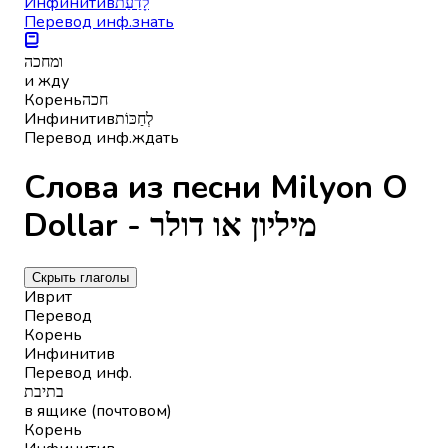
Инфинитив
לָדַעַת
Перевод инф.
знать
ומחכה
и жду
Корень
חכה
Инфинитив
לְחַכּוֹת
Перевод инф.
ждать
Слова из песни Milyon O
Dollar - מיליון או דולר
Скрыть глаголы
Иврит
Перевод
Корень
Инфинитив
Перевод инф.
בתיבת
в ящике (почтовом)
Корень