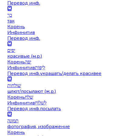
Перевод инф.
כך
так
Корень
Инфинитив
Перевод инф.
יפים
красивые (м.р.)
Корень
יפה
Инфинитив
לְיַפּוֹת
Перевод инф.
украшать/делать красивее
שולחות
шлют/посылают (ж.р.)
Корень
שלח
Инфинитив
לִשְׁלוֹחַ
Перевод инф.
посылать
תמונה
фотография, изображение
Корень