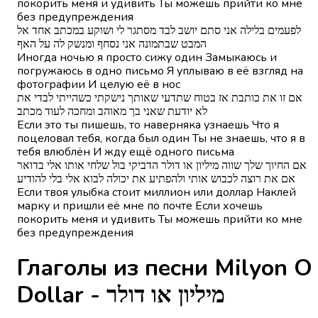
покорить меня и удивить Ты можешь прийти ко мне
без предупреждения
לפעמים בלילה אני סתם יושב לבד מסתגר לי ושוקע במכתב אחד אל
המבט שבתמונה אני נסחף ומנשק לה על האף
Иногда ночью я просто сижу один Замыкаюсь и
погружаюсь в одно письмо Я уплываю в её взгляд на
фотографии И целую её в нос
אם זו את כותבת אז בטוח שתדעי שאותך נישקתי כשהייתי לבדי את
לא יודעת שאני בך מאוהב ומחכה לעוד מכתב
Если это ты пишешь, то наверняка узнаешь Что я
поцеловал тебя, когда был один Ты не знаешь, что я в
тебя влюблён И жду ещё одного письма
אם החיוך שלך שווה מיליון או דולר הדביקי בול שלחי אותו אלי בדואר
אם את רוצה לכבוש אותי ולהפתיע את יכולה לבוא אלי בלי להודיע
Если твоя улыбка стоит миллион или доллар Наклей
марку и пришли её мне по почте Если хочешь
покорить меня и удивить Ты можешь прийти ко мне
без предупреждения
Глаголы из песни Milyon O
Dollar - מיליון או דולר