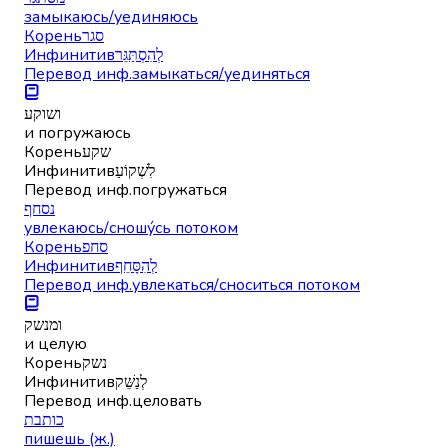
замыкаюсь/уединяюсь
Корень
סגר
Инфинитив
לְהִסְתַּגֵּר
Перевод инф.
замыкаться/уединяться
ושוקע
и погружаюсь
Корень
שקע
Инфинитив
לִשְׁקוֹעַ
Перевод инф.
погружаться
נסחף
увлекаюсь/сношу́сь потоком
Корень
סחפ
Инфинитив
לְהִסָּחֵף
Перевод инф.
увлекаться/сноситься потоком
ומנשק
и целую
Корень
נשק
Инфинитив
לְנַשֵּׁק
Перевод инф.
целовать
כותבת
пишешь (ж.)