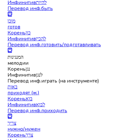
Инфинитив
להיות
Перевод инф.
быть
מוכן
готов
Корень
כון
Инфинитив
להכין
Перевод инф.
готовить/подготавливать
המנגינות
мелодии
Корень
נגן
Инфинитив
לנגן
Перевод инф.
играть (на инструменте)
באות
приходят (ж.)
Корень
בוא
Инфинитив
לבוא
Перевод инф.
приходить
צריך
нужно/нужен
Корень
צרך