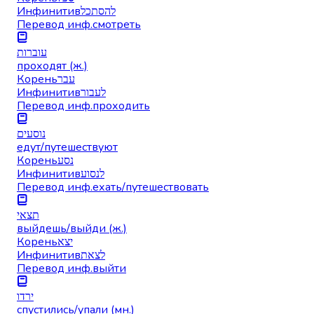
Инфинитив
להסתכל
Перевод инф.
смотреть
עוברות
проходят (ж.)
Корень
עבר
Инфинитив
לעבור
Перевод инф.
проходить
נוסעים
едут/путешествуют
Корень
נסע
Инфинитив
לנסוע
Перевод инф.
ехать/путешествовать
תצאי
выйдешь/выйди (ж.)
Корень
יצא
Инфинитив
לצאת
Перевод инф.
выйти
ירדו
спустились/упали (мн.)