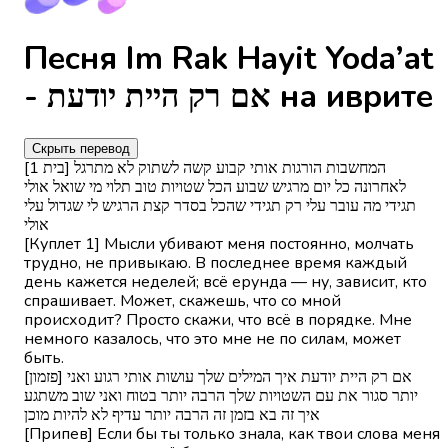
Песня Im Rak Hayit Yoda’at
- אם רק היית יודעת на иврите
Скрыть перевод
[בית 1] המחשבות הורגות אותי קבוע קשה לשתוק לא מתרגל
לאחרונה כל יום מרגיש שבוע הכל שטויות טוב תלוי מי שואל אולי
תגידי מה עובר עלי רק תגידי שהכל בסדר קצת הרגיש לי שגדול עלי
אולי
[Куплет 1] Мысли убивают меня постоянно, молчать
трудно, не привыкаю. В последнее время каждый
день кажется неделей; всё ерунда — ну, зависит, кто
спрашивает. Может, скажешь, что со мной
происходит? Просто скажи, что всё в порядке. Мне
немного казалось, что это мне не по силам, может
быть.
[פזמון] אם רק היית יודעת איך המילים שלך עושות אותי רגוע ואני
יותר סגור את עם השטויות שלך הרבה יותר בטוח ואני שוב משתגע
איך זה בא בזמן זה הרבה יותר עדיף לא להיות מוכן
[Припев] Если бы ты только знала, как твои слова меня