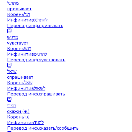
מתרגל
привыкает
Корень
רגל
Инфинитив
להתרגל
Перевод инф.
привыкать
מרגיש
чувствует
Корень
רגש
Инфинитив
להרגיש
Перевод инф.
чувствовать
שואל
спрашивает
Корень
שאל
Инфинитив
לשאול
Перевод инф.
спрашивать
תגידי
скажи (ж.)
Корень
נגד
Инфинитив
להגיד
Перевод инф.
сказать/сообщить