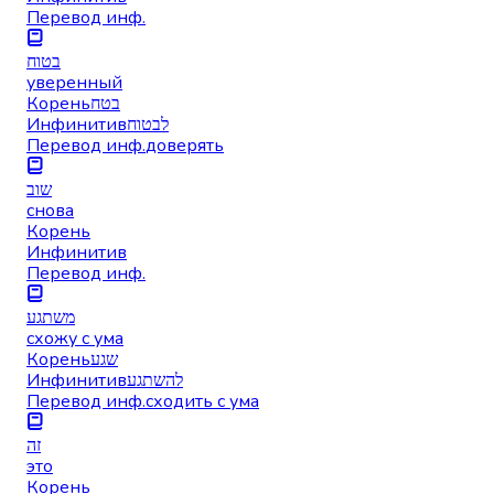
Перевод инф.
בטוח
уверенный
Корень
בטח
Инфинитив
לבטוח
Перевод инф.
доверять
שוב
снова
Корень
Инфинитив
Перевод инф.
משתגע
схожу с ума
Корень
שגע
Инфинитив
להשתגע
Перевод инф.
сходить с ума
זה
это
Корень