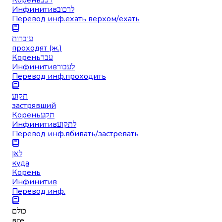
Инфинитив
לרכוב
Перевод инф.
ехать верхом/ехать
עוברות
проходят (ж.)
Корень
עבר
Инфинитив
לעבור
Перевод инф.
проходить
תקוע
застрявший
Корень
תקע
Инфинитив
לתקוע
Перевод инф.
вбивать/застревать
לאן
куда
Корень
Инфинитив
Перевод инф.
כולם
все