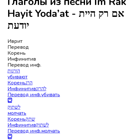
Глаголы из песни Im Rak
Hayit Yoda’at - אם רק היית
יודעת
Иврит
Перевод
Корень
Инфинитив
Перевод инф.
הורגות
убивают
Корень
הרג
Инфинитив
להרוג
Перевод инф.
убивать
לשתוק
молчать
Корень
שתק
Инфинитив
לשתוק
Перевод инф.
молчать