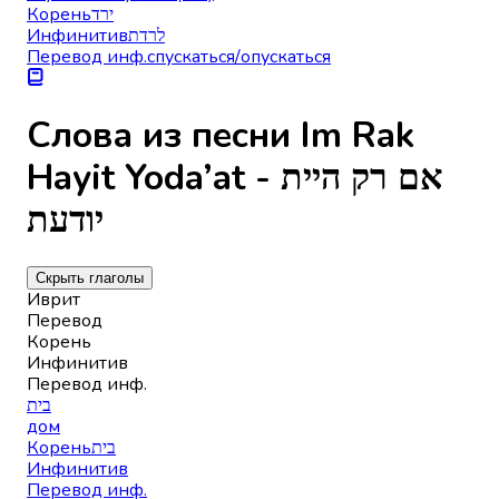
Корень
ירד
Инфинитив
לרדת
Перевод инф.
спускаться/опускаться
Слова из песни Im Rak
Hayit Yoda’at - אם רק היית
יודעת
Скрыть глаголы
Иврит
Перевод
Корень
Инфинитив
Перевод инф.
בית
дом
Корень
בית
Инфинитив
Перевод инф.