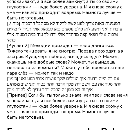
успокаивают, а я всё более замкнут; а ты со своими
глупостями — куда более уверена. И я снова схожу с
ума — как это приходит вовремя. Намного лучше —
быть неготовым.
[בית 2] המנגינות באות צריך לנוע קשה לרקוד לא מסתכל הרכבות
עוברות ואני תקוע לאן כולם נוסעים כאן לעזאזל אולי תגידי לי מילים
טובות אולי תצאי קצת מהחדר אולי ירדו לך עוד כמה דמעות אולי
כדאי
[Куплет 2] Мелодии приходят — надо двигаться.
Тяжело танцевать, я не смотрю. Поезда проходят, а я
застрял. Куда, чёрт побери, все здесь едут? Может,
скажешь мне добрые слова? Может, ты выйдешь
ненадолго из комнаты? Может, у тебя прольётся ещё
пара слёз — может, так и надо.
[פזמון] אם רק היית יודעת איך המילים שלך עושות אותי רגוע ואני
יותר סגור את עם השטויות שלך הרבה יותר בטוח ואני שוב משתגע
איך זה בא בזמן זה הרבה יותר עדיף לא להיות מוכן
[Припев] Если бы ты только знала, как твои слова меня
успокаивают, а я всё более замкнут; а ты со своими
глупостями — куда более уверена. И я снова схожу с
ума — как это приходит вовремя. Намного лучше —
быть неготовым.