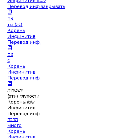
Инфинитив
לסגור
Перевод инф.
закрывать
את
ты (ж.)
Корень
Инфинитив
Перевод инф.
עם
с
Корень
Инфинитив
Перевод инф.
השטויות
(эти) глупости
Корень
שטה
Инфинитив
Перевод инф.
הרבה
много
Корень
Инфинитив