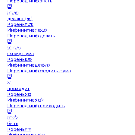
Перевод инф.
знать
עושות
делают (ж.)
Корень
עשה
Инфинитив
לעשות
Перевод инф.
делать
משתגע
схожу с ума
Корень
שגע
Инфинитив
להשתגע
Перевод инф.
сходить с ума
בא
приходит
Корень
בוא
Инфинитив
לבוא
Перевод инф.
приходить
להיות
быть
Корень
היה
Инфинитив
להיות