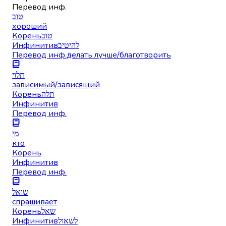
Перевод инф.
טוב
хороший
Корень
טוב
Инфинитив
להיטיב
Перевод инф.
делать лучше/благотворить
תלוי
зависимый/зависящий
Корень
תלה
Инфинитив
Перевод инф.
מי
кто
Корень
Инфинитив
Перевод инф.
שואל
спрашивает
Корень
שאל
Инфинитив
לשאול