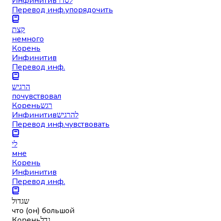
Инфинитив
לסדר
Перевод инф.
упорядочить
קצת
немного
Корень
Инфинитив
Перевод инф.
הרגיש
почувствовал
Корень
רגש
Инфинитив
להרגיש
Перевод инф.
чувствовать
לי
мне
Корень
Инфинитив
Перевод инф.
שגדול
что (он) большой
Корень
גדל