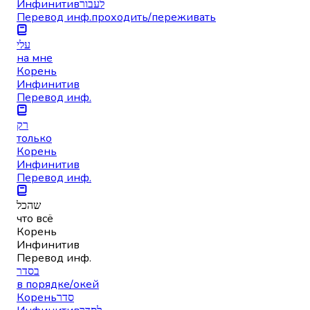
Инфинитив
לעבור
Перевод инф.
проходить/переживать
עלי
на мне
Корень
Инфинитив
Перевод инф.
רק
только
Корень
Инфинитив
Перевод инф.
שהכל
что всё
Корень
Инфинитив
Перевод инф.
בסדר
в порядке/окей
Корень
סדר