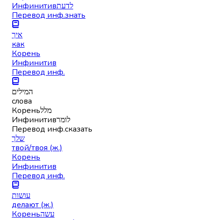
Инфинитив
לדעת
Перевод инф.
знать
איך
как
Корень
Инфинитив
Перевод инф.
המילים
слова
Корень
מלל
Инфинитив
לומר
Перевод инф.
сказать
שלך
твой/твоя (ж.)
Корень
Инфинитив
Перевод инф.
עושות
делают (ж.)
Корень
עשה