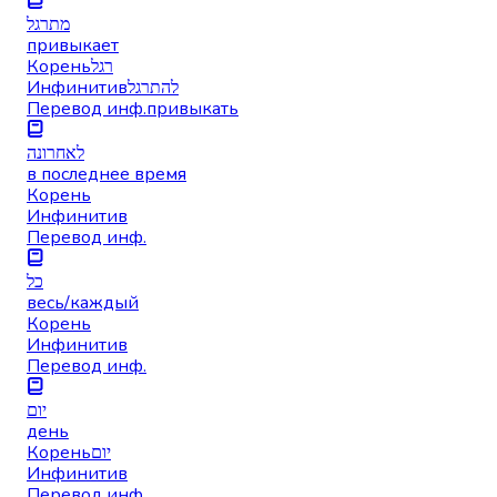
מתרגל
привыкает
Корень
רגל
Инфинитив
להתרגל
Перевод инф.
привыкать
לאחרונה
в последнее время
Корень
Инфинитив
Перевод инф.
כל
весь/каждый
Корень
Инфинитив
Перевод инф.
יום
день
Корень
יום
Инфинитив
Перевод инф.