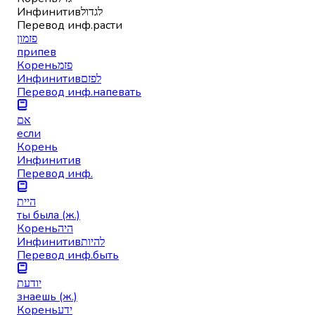
Инфинитив
לגדול
Перевод инф.
расти
פזמון
припев
Корень
פזמ
Инфинитив
לפזם
Перевод инф.
напевать
אם
если
Корень
Инфинитив
Перевод инф.
היית
ты была (ж.)
Корень
היה
Инфинитив
להיות
Перевод инф.
быть
יודעת
знаешь (ж.)
Корень
ידע