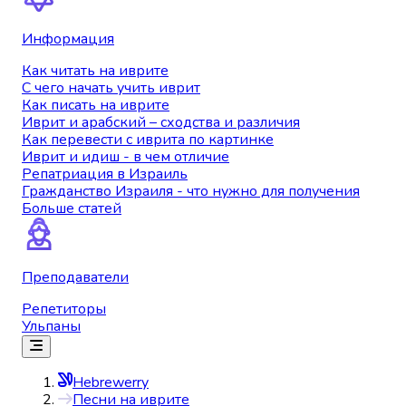
Информация
Как читать на иврите
С чего начать учить иврит
Как писать на иврите
Иврит и арабский – сходства и различия
Как перевести с иврита по картинке
Иврит и идиш - в чем отличие
Репатриация в Израиль
Гражданство Израиля - что нужно для получения
Больше статей
Преподаватели
Репетиторы
Ульпаны
Hebrewerry
Песни на иврите