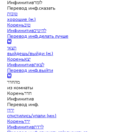
Инфинитив
לומר
Перевод инф.
сказать
טובות
хорошие (ж.)
Корень
טוב
Инфинитив
להיטיב
Перевод инф.
делать лучше
תצאי
выйдешь/выйди (ж.)
Корень
יצא
Инфинитив
לצאת
Перевод инф.
выйти
מהחדר
из комнаты
Корень
חדר
Инфинитив
Перевод инф.
ירדו
спустились/упали (мн.)
Корень
ירד
Инфинитив
לרדת