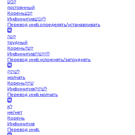
קבוע
постоянный
Корень
קבע
Инфинитив
לקבוע
Перевод инф.
определять/устанавливать
קשה
трудный
Корень
קשה
Инфинитив
להקשות
Перевод инф.
усложнять/затруднять
לשתוק
молчать
Корень
שתק
Инфинитив
לשתוק
Перевод инф.
молчать
לא
не/нет
Корень
Инфинитив
Перевод инф.