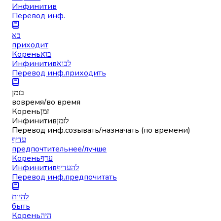
Инфинитив
Перевод инф.
בא
приходит
Корень
בוא
Инфинитив
לבוא
Перевод инф.
приходить
בזמן
вовремя/во время
Корень
זמן
Инфинитив
לזמן
Перевод инф.
созывать/назначать (по времени)
עדיף
предпочтительнее/лучше
Корень
עדף
Инфинитив
להעדיף
Перевод инф.
предпочитать
להיות
быть
Корень
היה