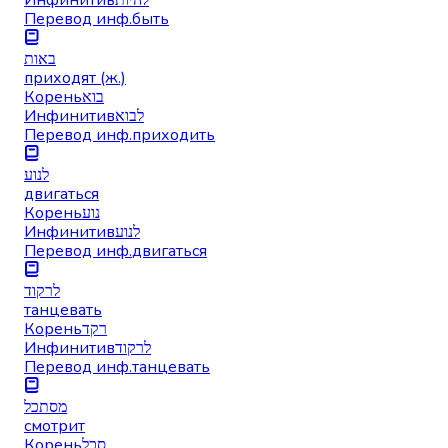
Перевод инф.
быть
באות
приходят (ж.)
Корень
בוא
Инфинитив
לבוא
Перевод инф.
приходить
לנוע
двигаться
Корень
נוע
Инфинитив
לנוע
Перевод инф.
двигаться
לרקוד
танцевать
Корень
רקד
Инфинитив
לרקוד
Перевод инф.
танцевать
מסתכל
смотрит
Корень
סכל