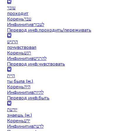
עובר
проходит
Корень
עבר
Инфинитив
לעבור
Перевод инф.
проходить/переживать
הרגיש
почувствовал
Корень
רגש
Инфинитив
להרגיש
Перевод инф.
чувствовать
היית
ты была (ж.)
Корень
היה
Инфинитив
להיות
Перевод инф.
быть
יודעת
знаешь (ж.)
Корень
ידע
Инфинитив
לדעת