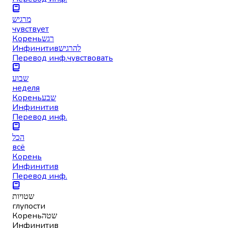
מרגיש
чувствует
Корень
רגש
Инфинитив
להרגיש
Перевод инф.
чувствовать
שבוע
неделя
Корень
שבע
Инфинитив
Перевод инф.
הכל
всё
Корень
Инфинитив
Перевод инф.
שטויות
глупости
Корень
שטה
Инфинитив