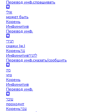
Перевод инф.
спрашивать
אולי
может быть
Корень
Инфинитив
Перевод инф.
תגידי
скажи (ж.)
Корень
נגד
Инфинитив
להגיד
Перевод инф.
сказать/сообщить
מה
что
Корень
Инфинитив
Перевод инф.
עובר
проходит
Корень
עבר