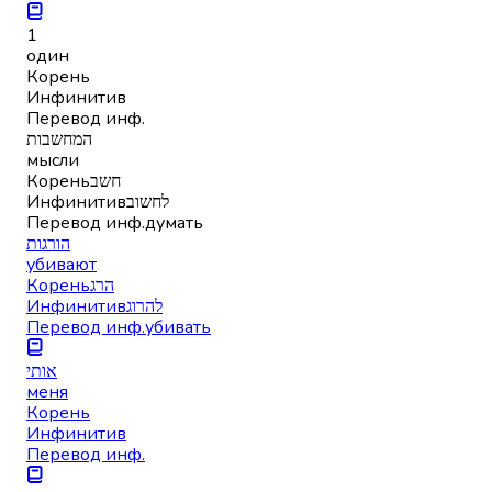
1
один
Корень
Инфинитив
Перевод инф.
המחשבות
мысли
Корень
חשב
Инфинитив
לחשוב
Перевод инф.
думать
הורגות
убивают
Корень
הרג
Инфинитив
להרוג
Перевод инф.
убивать
אותי
меня
Корень
Инфинитив
Перевод инф.