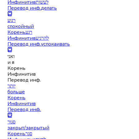
Инфинитив
לעשות
Перевод инф.
делать
רגוע
спокойный
Корень
רגע
Инфинитив
להרגיע
Перевод инф.
успокаивать
ואני
и я
Корень
Инфинитив
Перевод инф.
יותר
больше
Корень
Инфинитив
Перевод инф.
סגור
закрыт/закрытый
Корень
סגר