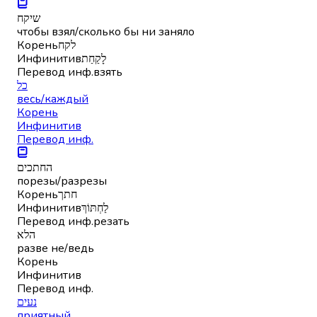
שיקח
чтобы взял/сколько бы ни заняло
Корень
לקח
Инфинитив
לָקַחַת
Перевод инф.
взять
כל
весь/каждый
Корень
Инфинитив
Перевод инф.
החתכים
порезы/разрезы
Корень
חתך
Инфинитив
לַחְתּוֹךְ
Перевод инф.
резать
הלא
разве не/ведь
Корень
Инфинитив
Перевод инф.
נעים
приятный