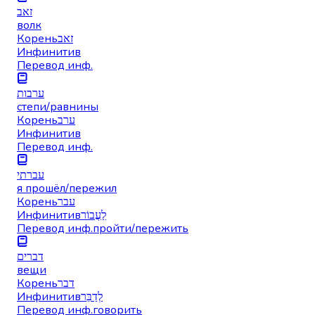
זאב
волк
Корень
זאב
Инфинитив
Перевод инф.
ערבות
степи/равнины
Корень
ערב
Инфинитив
Перевод инф.
עברתי
я прошёл/пережил
Корень
עבר
Инфинитив
לַעֲבוֹר
Перевод инф.
пройти/пережить
דברים
вещи
Корень
דבר
Инфинитив
לְדַבֵּר
Перевод инф.
говорить