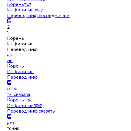
Корень
גשר
Инфинитив
לְגַשֵּׁר
Перевод инф.
посредничать
2
2
Корень
Инфинитив
Перевод инф.
לא
не
Корень
Инфинитив
Перевод инф.
אמרת
ты сказала
Корень
אמר
Инфинитив
לוֹמַר
Перевод инф.
сказать
בדיוק
точно