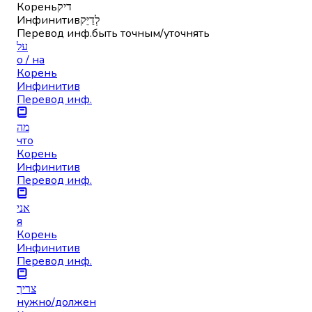
Корень
דיק
Инфинитив
לְדַיֵּק
Перевод инф.
быть точным/уточнять
על
о / на
Корень
Инфинитив
Перевод инф.
מה
что
Корень
Инфинитив
Перевод инф.
אני
я
Корень
Инфинитив
Перевод инф.
צריך
нужно/должен