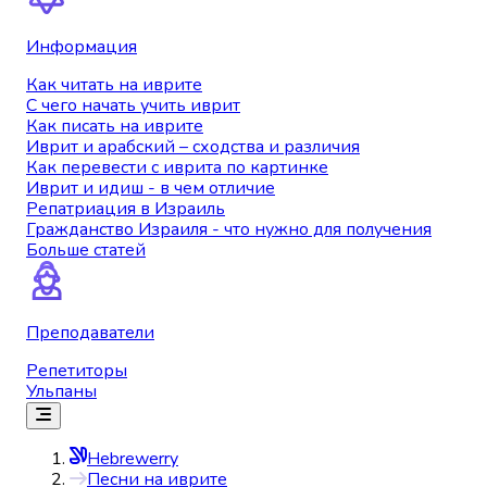
Информация
Как читать на иврите
С чего начать учить иврит
Как писать на иврите
Иврит и арабский – сходства и различия
Как перевести с иврита по картинке
Иврит и идиш - в чем отличие
Репатриация в Израиль
Гражданство Израиля - что нужно для получения
Больше статей
Преподаватели
Репетиторы
Ульпаны
Hebrewerry
Песни на иврите