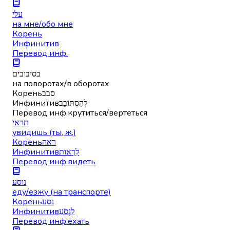
עלי
на мне/обо мне
Корень
Инфинитив
Перевод инф.
בסיבובים
на поворотах/в оборотах
Корень
סבב
Инфинитив
לְהִסְתּוֹבֵב
Перевод инф.
крутиться/вертеться
תראי
увидишь (ты, ж.)
Корень
ראה
Инфинитив
לִרְאוֹת
Перевод инф.
видеть
נוסע
еду/езжу (на транспорте)
Корень
נסע
Инфинитив
לִנְסֹעַ
Перевод инф.
ехать