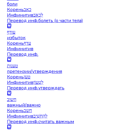
боли
Корень
כאב
Инфинитив
לִכְאֹב
Перевод инф.
болеть (о части тела)
עודף
избыток
Корень
עדף
Инфинитив
Перевод инф.
טענות
претензии/утверждения
Корень
טען
Инфинитив
לִטְעוֹן
Перевод инф.
утверждать
חשוב
важный/важно
Корень
חשב
Инфинитив
לְהַחְשִׁיב
Перевод инф.
считать важным