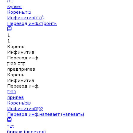
בית
куплет
Корень
בית
Инфинитив
לִבְנוֹת
Перевод инф.
строить
1
1
Корень
Инфинитив
Перевод инф.
קדם־פזמון
предприпев
Корень
Инфинитив
Перевод инф.
פזמון
припев
Корень
פזמ
Инфинитив
לְפַזֵּם
Перевод инф.
напевает (напевать)
גשר
бридж (переход)