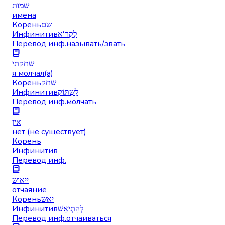
שמות
имена
Корень
שם
Инфинитив
לִקְרוֹא
Перевод инф.
называть/звать
שתקתי
я молчал(а)
Корень
שתק
Инфинитив
לִשְׁתּוֹק
Перевод инф.
молчать
אין
нет (не существует)
Корень
Инфинитив
Перевод инф.
ייאוש
отчаяние
Корень
יאש
Инфинитив
לְהִתְיַאֵשׁ
Перевод инф.
отчаиваться