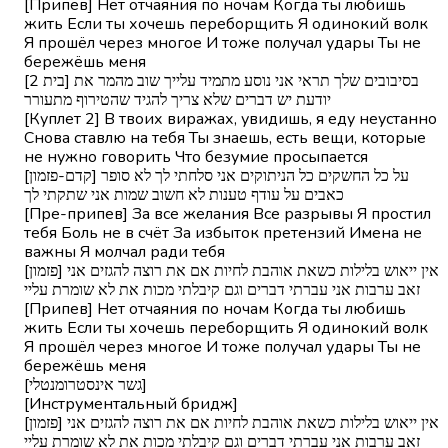
[Припев] Нет отчаяния по ночам Когда ты любишь
жить Если ты хочешь переборщить Я одинокий волк
Я прошёл через многое И тоже получал удары Ты не
бережёшь меня
[בית 2] בסיבובים שלך תראי אני נוסע מתמיד עלייך שוב מהמר את
יודעת יש דברים שלא צריך להגיד שהטירוף מתעורר
[Куплет 2] В твоих виражах, увидишь, я еду неустанно
Снова ставлю на тебя Ты знаешь, есть вещи, которые
не нужно говорить Что безумие просыпается
[קדם-פזמון] על כל החשקים כל הניתוקים אני סלחתי לך לא סופר
כאבים על עודף טענות לא חשוב שמות אני שתקתי לך
[Пре-припев] За все желания Все разрывы Я простил
тебя Боль не в счёт За избыток претензий Имена не
важны Я молчал ради тебя
[פזמון] אין ייאוש בלילות כשאת אוהבת לחיות אם את רוצה להגזים אני
זאב ערבות אני עברתי דברים וגם קיבלתי מכות את לא שומרת עליי
[Припев] Нет отчаяния по ночам Когда ты любишь
жить Если ты хочешь переборщить Я одинокий волк
Я прошёл через многое И тоже получал удары Ты не
бережёшь меня
[גשר אינסטרומנטלי]
[Инструментальный бридж]
[פזמון] אין ייאוש בלילות כשאת אוהבת לחיות אם את רוצה להגזים אני
זאב ערבות אני עברתי דברים וגם קיבלתי מכות את לא שומרת עליי