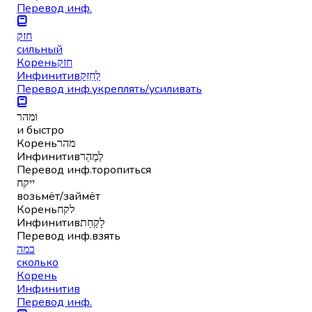
Перевод инф.
חזק
сильный
Корень
חזק
Инфинитив
לְחַזֵּק
Перевод инф.
укреплять/усиливать
ומהר
и быстро
Корень
מהר
Инфинитив
לְמַהֵר
Перевод инф.
торопиться
ייקח
возьмёт/займёт
Корень
לקח
Инфинитив
לָקַחַת
Перевод инф.
взять
כמה
сколько
Корень
Инфинитив
Перевод инф.