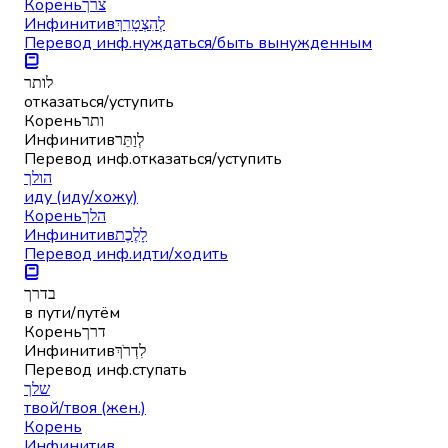
Корень
צרך
Инфинитив
לְהִצְטָרֵךְ
Перевод инф.
нуждаться/быть вынужденным
לותר
отказаться/уступить
Корень
ותר
Инфинитив
לְוַתֵּר
Перевод инф.
отказаться/уступить
הולך
иду (иду/хожу)
Корень
הלך
Инфинитив
לָלֶכֶת
Перевод инф.
идти/ходить
בדרך
в пути/путём
Корень
דרך
Инфинитив
לִדְרֹךְ
Перевод инф.
ступать
שלך
твой/твоя (жен.)
Корень
Инфинитив