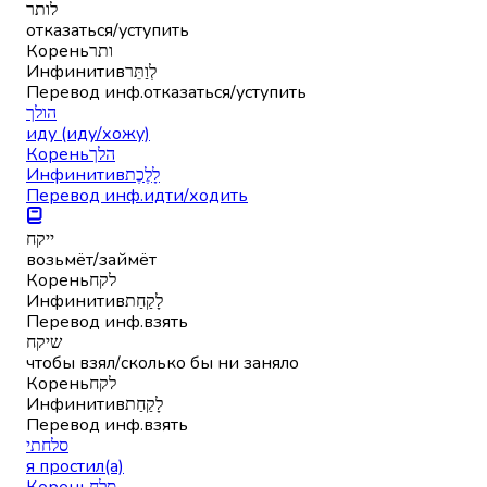
לותר
отказаться/уступить
Корень
ותר
Инфинитив
לְוַתֵּר
Перевод инф.
отказаться/уступить
הולך
иду (иду/хожу)
Корень
הלך
Инфинитив
לָלֶכֶת
Перевод инф.
идти/ходить
ייקח
возьмёт/займёт
Корень
לקח
Инфинитив
לָקַחַת
Перевод инф.
взять
שיקח
чтобы взял/сколько бы ни заняло
Корень
לקח
Инфинитив
לָקַחַת
Перевод инф.
взять
סלחתי
я простил(а)
Корень
סלח