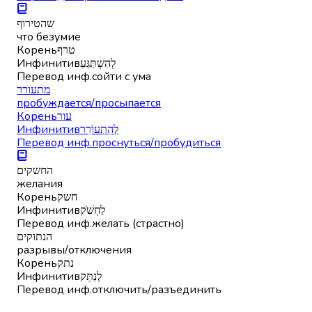
שהטירוף
что безумие
Корень
טרף
Инфинитив
לְהִשְׁתַּגֵּעַ
Перевод инф.
сойти с ума
מתעורר
пробуждается/просыпается
Корень
עור
Инфинитив
לְהִתְעוֹרֵר
Перевод инф.
проснуться/пробудиться
החשקים
желания
Корень
חשק
Инфинитив
לַחְשֹׁק
Перевод инф.
желать (страстно)
הנתוקים
разрывы/отключения
Корень
נתק
Инфинитив
לְנַתֵּק
Перевод инф.
отключить/разъединить