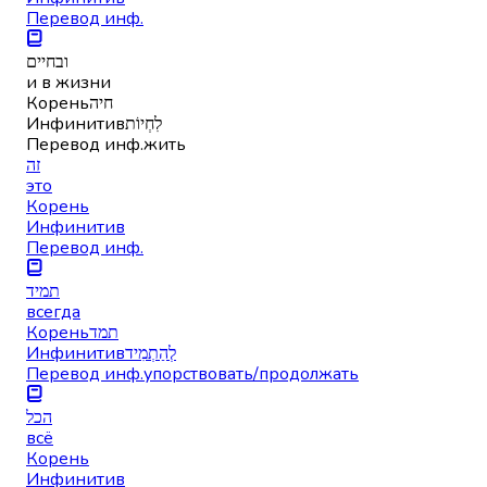
Перевод инф.
ובחיים
и в жизни
Корень
חיה
Инфинитив
לִחְיוֹת
Перевод инф.
жить
זה
это
Корень
Инфинитив
Перевод инф.
תמיד
всегда
Корень
תמד
Инфинитив
לְהַתְמִיד
Перевод инф.
упорствовать/продолжать
הכל
всё
Корень
Инфинитив