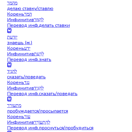
מהמר
делаю ставку/ставлю
Корень
המר
Инфинитив
לְהַמֵּר
Перевод инф.
делать ставки
יודעת
знаешь (ж.)
Корень
ידע
Инфинитив
לָדַעַת
Перевод инф.
знать
להגיד
сказать/поведать
Корень
נגד
Инфинитив
לְהַגִּיד
Перевод инф.
сказать/поведать
מתעורר
пробуждается/просыпается
Корень
עור
Инфинитив
לְהִתְעוֹרֵר
Перевод инф.
проснуться/пробудиться