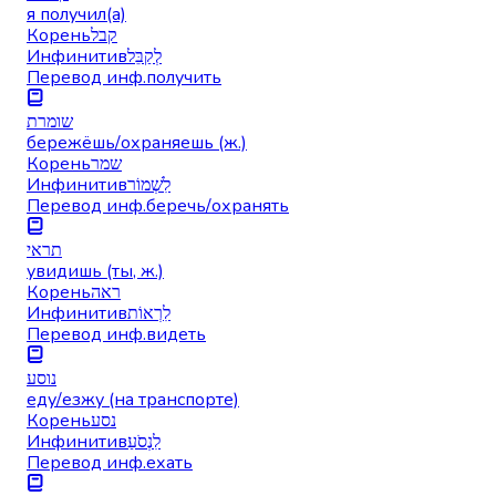
я получил(а)
Корень
קבל
Инфинитив
לְקַבֵּל
Перевод инф.
получить
שומרת
бережёшь/охраняешь (ж.)
Корень
שמר
Инфинитив
לִשְׁמוֹר
Перевод инф.
беречь/охранять
תראי
увидишь (ты, ж.)
Корень
ראה
Инфинитив
לִרְאוֹת
Перевод инф.
видеть
נוסע
еду/езжу (на транспорте)
Корень
נסע
Инфинитив
לִנְסֹעַ
Перевод инф.
ехать