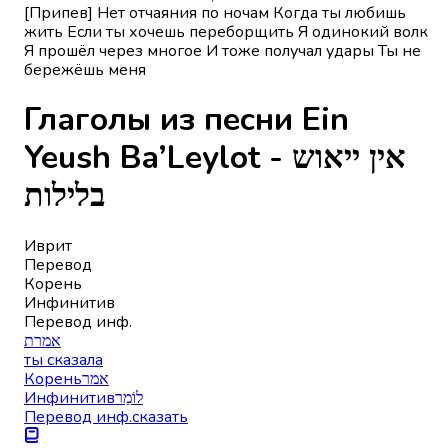
[Припев] Нет отчаяния по ночам Когда ты любишь
жить Если ты хочешь переборщить Я одинокий волк
Я прошёл через многое И тоже получал удары Ты не
бережёшь меня
Глаголы из песни Ein
Yeush Ba’Leylot - אין ייאוש
בלילות
Иврит
Перевод
Корень
Инфинитив
Перевод инф.
אמרת
ты сказала
Корень
אמר
Инфинитив
לוֹמַר
Перевод инф.
сказать