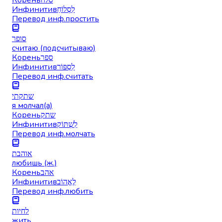
Инфинитив
לִסְלוֹחַ
Перевод инф.
простить
סופר
считаю (подсчитываю)
Корень
ספר
Инфинитив
לִסְפּוֹר
Перевод инф.
считать
שתקתי
я молчал(а)
Корень
שתק
Инфинитив
לִשְׁתּוֹק
Перевод инф.
молчать
אוהבת
любишь (ж.)
Корень
אהב
Инфинитив
לֶאֱהוֹב
Перевод инф.
любить
לחיות
жить