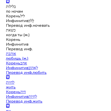
בלילות
по ночам
Корень
ליל
Инфинитив
לָלוּן
Перевод инф.
ночевать
כשאת
когда ты (ж.)
Корень
Инфинитив
Перевод инф.
אוהבת
любишь (ж.)
Корень
אהב
Инфинитив
לֶאֱהוֹב
Перевод инф.
любить
לחיות
жить
Корень
חיה
Инфинитив
לִחְיוֹת
Перевод инф.
жить