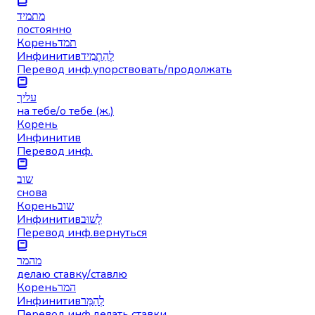
מתמיד
постоянно
Корень
תמד
Инфинитив
לְהַתְמִיד
Перевод инф.
упорствовать/продолжать
עליך
на тебе/о тебе (ж.)
Корень
Инфинитив
Перевод инф.
שוב
снова
Корень
שוב
Инфинитив
לָשׁוּב
Перевод инф.
вернуться
מהמר
делаю ставку/ставлю
Корень
המר
Инфинитив
לְהַמֵּר
Перевод инф.
делать ставки