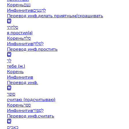
Корень
נעם
Инфинитив
לְהַנְעִים
Перевод инф.
делать приятным/скрашивать
סלחתי
я простил(а)
Корень
סלח
Инфинитив
לִסְלוֹחַ
Перевод инф.
простить
לך
тебе (ж.)
Корень
Инфинитив
Перевод инф.
סופר
считаю (подсчитываю)
Корень
ספר
Инфинитив
לִסְפּוֹר
Перевод инф.
считать
כאבים