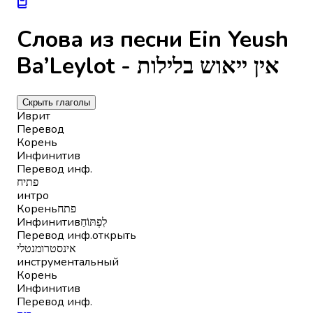
Слова из песни Ein Yeush
Ba’Leylot - אין ייאוש בלילות
Скрыть глаголы
Иврит
Перевод
Корень
Инфинитив
Перевод инф.
פתיח
интро
Корень
פתח
Инфинитив
לִפְתּוֹחַ
Перевод инф.
открыть
אינסטרומנטלי
инструментальный
Корень
Инфинитив
Перевод инф.