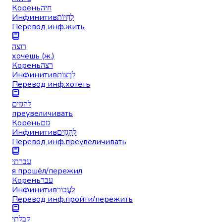
Корень
חיה
Инфинитив
לִחְיוֹת
Перевод инф.
жить
רוצה
хочешь (ж.)
Корень
רצה
Инфинитив
לִרְצוֹת
Перевод инф.
хотеть
להגזים
преувеличивать
Корень
גזם
Инфинитив
לְהַגְזִים
Перевод инф.
преувеличивать
עברתי
я прошёл/пережил
Корень
עבר
Инфинитив
לַעֲבוֹר
Перевод инф.
пройти/пережить
קבלתי