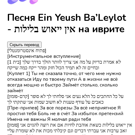
Песня Ein Yeush Ba’Leylot
- אין ייאוש בלילות на иврите
Скрыть перевод
[פתיח אינסטרומנטלי]
[Инструментальное вступление]
[בית 1] לא אמרת בדיוק על מה אני צריך לוותר הולך בדרך שלך
ובחיים זה לא תמיד הכול חזק ומהר ייקח כמה שייקח
[Куплет 1] Ты не сказала точно, от чего мне нужно
отказаться Иду по твоему пути А в жизни не всё
всегда мощно и быстро Займёт столько, сколько
займёт
[קדם-פזמון] על כל החתכים כל הלא נעים אני סלחתי לך לא סופר
כאבים על עודף טענות לא חשוב שמות אני שתקתי לך
[Пре-припев] За все порезы За всё неприятное Я
простил тебя Боль не в счёт За избыток претензий
Имена не важны Я молчал ради тебя
[פזמון] אין ייאוש בלילות כשאת אוהבת לחיות אם את רוצה להגזים אני
זאב ערבות אני עברתי דברים וגם קיבלתי מכות את לא שומרת עליי