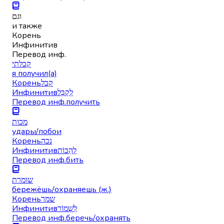
וגם
и также
Корень
Инфинитив
Перевод инф.
קבלתי
я получил(а)
Корень
קבל
Инфинитив
לְקַבֵּל
Перевод инф.
получить
מכות
удары/побои
Корень
נכה
Инфинитив
לְהַכּוֹת
Перевод инф.
бить
שומרת
бережёшь/охраняешь (ж.)
Корень
שמר
Инфинитив
לִשְׁמוֹר
Перевод инф.
беречь/охранять