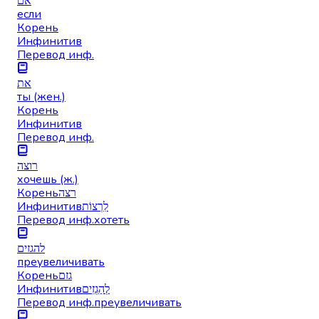
אם
если
Корень
Инфинитив
Перевод инф.
את
ты (жен.)
Корень
Инфинитив
Перевод инф.
רוצה
хочешь (ж.)
Корень
רצה
Инфинитив
לִרְצוֹת
Перевод инф.
хотеть
להגזים
преувеличивать
Корень
גזם
Инфинитив
לְהַגְזִים
Перевод инф.
преувеличивать