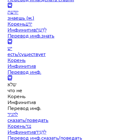
יודעת
знаешь (ж.)
Корень
ידע
Инфинитив
לָדַעַת
Перевод инф.
знать
יש
есть/существует
Корень
Инфинитив
Перевод инф.
שלא
что не
Корень
Инфинитив
Перевод инф.
להגיד
сказать/поведать
Корень
נגד
Инфинитив
לְהַגִּיד
Перевод инф.
сказать/поведать