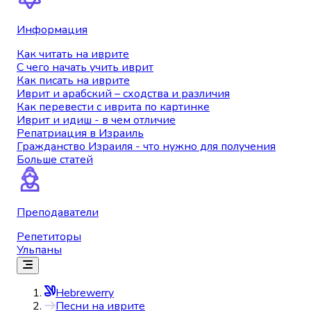
Информация
Как читать на иврите
С чего начать учить иврит
Как писать на иврите
Иврит и арабский – сходства и различия
Как перевести с иврита по картинке
Иврит и идиш - в чем отличие
Репатриация в Израиль
Гражданство Израиля - что нужно для получения
Больше статей
Преподаватели
Репетиторы
Ульпаны
Hebrewerry
Песни на иврите