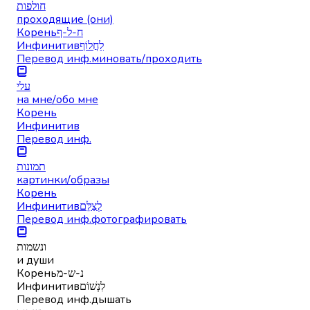
חולפות
проходящие (они)
Корень
ח-ל-ף
Инфинитив
לַחֲלוֹף
Перевод инф.
миновать/проходить
עלי
на мне/обо мне
Корень
Инфинитив
Перевод инф.
תמונות
картинки/образы
Корень
Инфинитив
לְצַלֵּם
Перевод инф.
фотографировать
ונשמות
и души
Корень
נ-ש-מ
Инфинитив
לִנְשׁוֹם
Перевод инф.
дышать