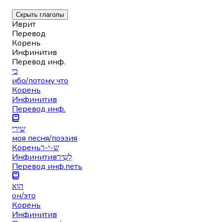
Скрыть глаголы
Иврит
Перевод
Корень
Инфинитив
Перевод инф.
כי
ибо/потому что
Корень
Инфинитив
Перевод инф.
שירי
моя песня/поэзия
Корень
ש-י-ר
Инфинитив
לָשִׁיר
Перевод инф.
петь
הוא
он/это
Корень
Инфинитив