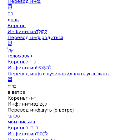
Перевод инф.
בת
дочь
Корень
Инфинитив
לְהִוָּלֵד
Перевод инф.
родиться
קול
голос/звук
Корень
ק-ו-ל
Инфинитив
לְהַשְׁמִיעַ
Перевод инф.
озвучивать/давать услышать
ברוח
в ветре
Корень
ר-ו-ח
Инфинитив
לִנְשׁוֹב
Перевод инф.
дуть (о ветре)
מכתבי
мои письма
Корень
כ-ת-ב
Инфинитив
לִכְתּוֹב
Перевод инф.
писать