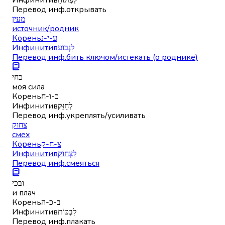
Перевод инф.
открывать
מעין
источник/родник
Корень
ע-י-נ
Инфинитив
לִנְבּוֹעַ
Перевод инф.
бить ключом/истекать (о роднике)
כחי
моя сила
Корень
כ-ו-ח
Инфинитив
לְחַזֵּק
Перевод инф.
укреплять/усиливать
צחוק
смех
Корень
צ-ח-ק
Инфинитив
לִצְחוֹק
Перевод инф.
смеяться
ובכי
и плач
Корень
ב-כ-ה
Инфинитив
לִבְכּוֹת
Перевод инф.
плакать