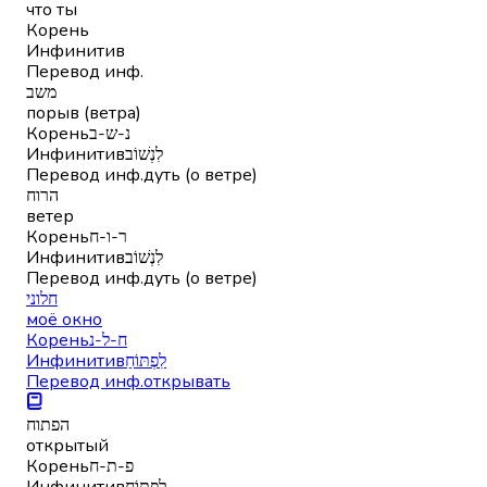
что ты
Корень
Инфинитив
Перевод инф.
משב
порыв (ветра)
Корень
נ-ש-ב
Инфинитив
לִנְשׁוֹב
Перевод инф.
дуть (о ветре)
הרוח
ветер
Корень
ר-ו-ח
Инфинитив
לִנְשׁוֹב
Перевод инф.
дуть (о ветре)
חלוני
моё окно
Корень
ח-ל-נ
Инфинитив
לִפְתּוֹחַ
Перевод инф.
открывать
הפתוח
открытый
Корень
פ-ת-ח
Инфинитив
לִפְתּוֹחַ