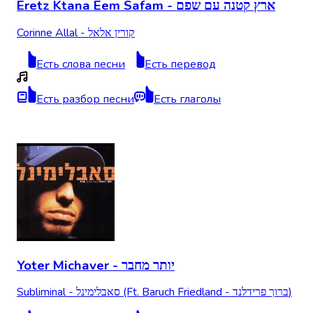
Eretz Ktana Eem Safam - ארץ קטנה עם שפם
Corinne Allal - קורין אלאל
Есть слова песни
Есть перевод
Есть разбор песни
Есть глаголы
Yoter Michaver - יותר מחבר
Subliminal - סאבלימינל (Ft. Baruch Friedland - ברוך פרידלנד)