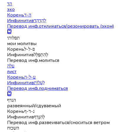
הד
эхо
Корень
ה-ד
Инфинитив
לְהַדְהֵד
Перевод инф.
откликаться/резонировать (эхом)
תפלותי
мои молитвы
Корень
פ-ל-ל
Инфинитив
לְהִתְפַּלֵּל
Перевод инф.
молиться
עלה
лист
Корень
ע-ל-ה
Инфинитив
לַעֲלוֹת
Перевод инф.
подниматься
הנדף
развеянный/сдуваемый
Корень
נ-ד-ף
Инфинитив
לְהִנָּדֵף
Перевод инф.
развеиваться/сноситься ветром
השכוח