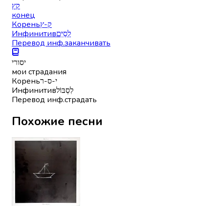
קץ
конец
Корень
ק-ץ
Инфинитив
לְסַיֵּם
Перевод инф.
заканчивать
יסורי
мои страдания
Корень
י-ס-ר
Инфинитив
לִסְבּוֹל
Перевод инф.
страдать
Похожие песни