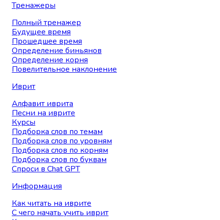
Тренажеры
Полный тренажер
Будущее время
Прошедшее время
Определение биньянов
Определение корня
Повелительное наклонение
Иврит
Алфавит иврита
Песни на иврите
Курсы
Подборка слов по темам
Подборка слов по уровням
Подборка слов по корням
Подборка слов по буквам
Спроси в Chat GPT
Информация
Как читать на иврите
С чего начать учить иврит