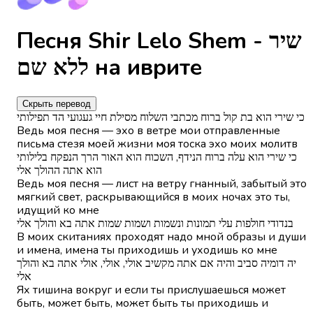
Песня Shir Lelo Shem - שיר
ללא שם на иврите
Скрыть перевод
כי שירי הוא בת קול ברוח מכתבי השלוח מסילת חיי געגועי הד תפילותי
Ведь моя песня — эхо в ветре мои отправленные
письма стезя моей жизни моя тоска эхо моих молитв
כי שירי הוא עלה ברוח הנידף, השכוח הוא האור הרך הנפקח בלילותי
הוא אתה ההולך אלי
Ведь моя песня — лист на ветру гнанный, забытый это
мягкий свет, раскрывающийся в моих ночах это ты,
идущий ко мне
בנדודי חולפות עלי תמונות ונשמות ושמות שמות אתה בא והולך אלי
В моих скитаниях проходят надо мной образы и души
и имена, имена ты приходишь и уходишь ко мне
יה דומיה סביב והיה אם אתה מקשיב אולי, אולי, אולי אתה בא והולך
אלי
Ях тишина вокруг и если ты прислушаешься может
быть, может быть, может быть ты приходишь и