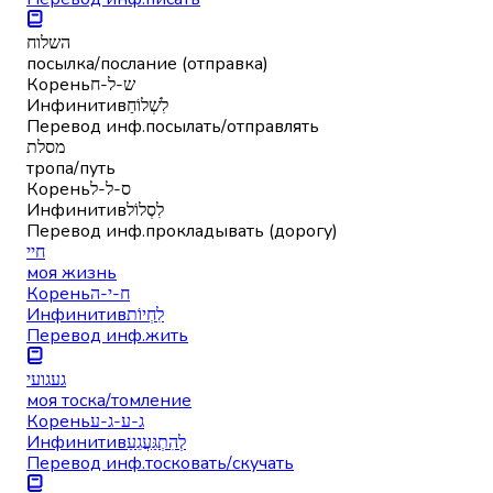
השלוח
посылка/послание (отправка)
Корень
ש-ל-ח
Инфинитив
לִשְׁלוֹחַ
Перевод инф.
посылать/отправлять
מסלת
тропа/путь
Корень
ס-ל-ל
Инфинитив
לִסְלוֹל
Перевод инф.
прокладывать (дорогу)
חיי
моя жизнь
Корень
ח-י-ה
Инфинитив
לִחְיוֹת
Перевод инф.
жить
געגועי
моя тоска/томление
Корень
ג-ע-ג-ע
Инфинитив
לְהִתְגַּעֲגֵעַ
Перевод инф.
тосковать/скучать