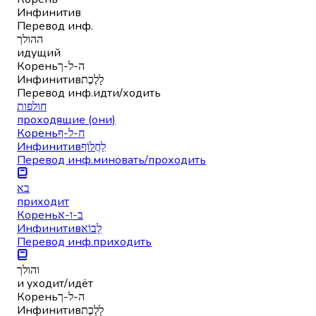
Инфинитив
Перевод инф.
ההולך
идущий
Корень
ה-ל-ך
Инфинитив
לָלֶכֶת
Перевод инф.
идти/ходить
חולפות
проходящие (они)
Корень
ח-ל-ף
Инфинитив
לַחֲלוֹף
Перевод инф.
миновать/проходить
בא
приходит
Корень
ב-ו-א
Инфинитив
לָבוֹא
Перевод инф.
приходить
והולך
и уходит/идёт
Корень
ה-ל-ך
Инфинитив
לָלֶכֶת