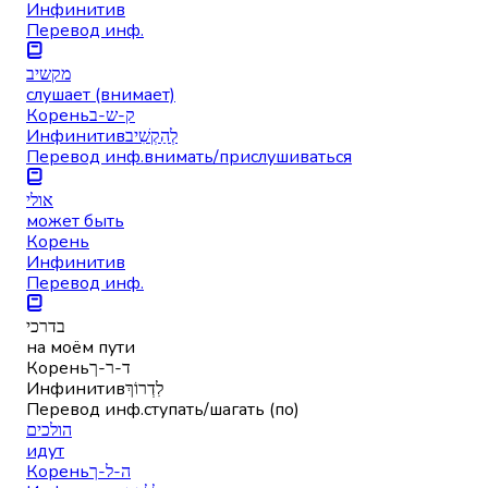
Инфинитив
Перевод инф.
מקשיב
слушает (внимает)
Корень
ק-ש-ב
Инфинитив
לְהַקְשִׁיב
Перевод инф.
внимать/прислушиваться
אולי
может быть
Корень
Инфинитив
Перевод инф.
בדרכי
на моём пути
Корень
ד-ר-ך
Инфинитив
לִדְרוֹךְ
Перевод инф.
ступать/шагать (по)
הולכים
идут
Корень
ה-ל-ך