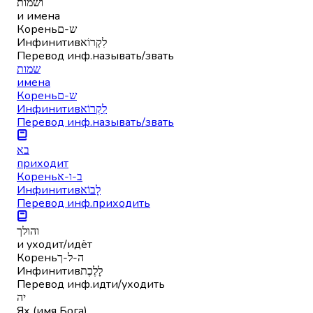
ושמות
и имена
Корень
ש-ם
Инфинитив
לִקְרוֹא
Перевод инф.
называть/звать
שמות
имена
Корень
ש-ם
Инфинитив
לִקְרוֹא
Перевод инф.
называть/звать
בא
приходит
Корень
ב-ו-א
Инфинитив
לָבוֹא
Перевод инф.
приходить
והולך
и уходит/идёт
Корень
ה-ל-ך
Инфинитив
לָלֶכֶת
Перевод инф.
идти/уходить
יה
Ях (имя Бога)