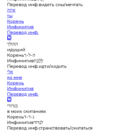
Перевод инф.
видеть сны/мечтать
אתה
ты
Корень
Инфинитив
Перевод инф.
ההולך
идущий
Корень
ה-ל-ך
Инфинитив
לָלֶכֶת
Перевод инф.
идти/ходить
אלי
ко мне
Корень
Инфинитив
Перевод инф.
בנדודי
в моих скитаниях
Корень
נ-ד-ד
Инфинитив
לִנְדּוֹד
Перевод инф.
странствовать/скитаться