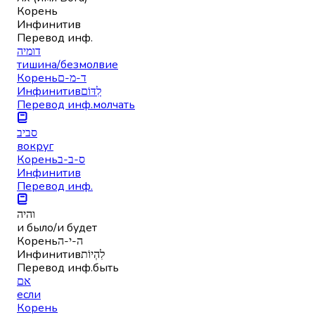
Корень
Инфинитив
Перевод инф.
דומיה
тишина/безмолвие
Корень
ד-מ-ם
Инфинитив
לִדּוֹם
Перевод инф.
молчать
סביב
вокруг
Корень
ס-ב-ב
Инфинитив
Перевод инф.
והיה
и было/и будет
Корень
ה-י-ה
Инфинитив
לִהְיוֹת
Перевод инф.
быть
אם
если
Корень