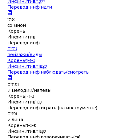
Инфинитив
לָלֶכֶת
Перевод инф.
идти
אתי
со мной
Корень
Инфинитив
Перевод инф.
נופים
пейзажи/виды
Корень
נ-ו-ף
Инфинитив
לִצְפּוֹת
Перевод инф.
наблюдать/смотреть
ונגונים
и мелодии/напевы
Корень
נ-ג-ן
Инфинитив
לְנַגֵּן
Перевод инф.
играть (на инструменте)
ופנים
и лица
Корень
פ-נ-ה
Инфинитив
לִפְנוֹת
Перевод инф.
поворачивать(ся)