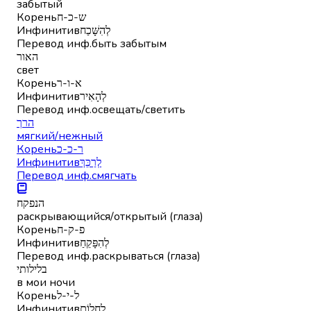
забытый
Корень
ש-כ-ח
Инфинитив
לְהִשָּׁכַח
Перевод инф.
быть забытым
האור
свет
Корень
א-ו-ר
Инфинитив
לְהָאִיר
Перевод инф.
освещать/светить
הרך
мягкий/нежный
Корень
ר-כ-כ
Инфинитив
לְרַכֵּךְ
Перевод инф.
смягчать
הנפקח
раскрывающийся/открытый (глаза)
Корень
פ-ק-ח
Инфинитив
לְהִפָּקֵחַ
Перевод инф.
раскрываться (глаза)
בלילותי
в мои ночи
Корень
ל-י-ל
Инфинитив
לַחֲלוֹם