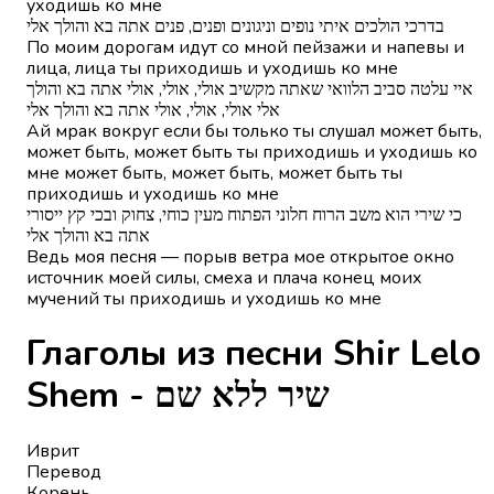
уходишь ко мне
בדרכי הולכים איתי נופים וניגונים ופנים, פנים אתה בא והולך אלי
По моим дорогам идут со мной пейзажи и напевы и
лица, лица ты приходишь и уходишь ко мне
איי עלטה סביב הלוואי שאתה מקשיב אולי, אולי, אולי אתה בא והולך
אלי אולי, אולי, אולי אתה בא והולך אלי
Ай мрак вокруг если бы только ты слушал может быть,
может быть, может быть ты приходишь и уходишь ко
мне может быть, может быть, может быть ты
приходишь и уходишь ко мне
כי שירי הוא משב הרוח חלוני הפתוח מעין כוחי, צחוק ובכי קץ ייסורי
אתה בא והולך אלי
Ведь моя песня — порыв ветра мое открытое окно
источник моей силы, смеха и плача конец моих
мучений ты приходишь и уходишь ко мне
Глаголы из песни Shir Lelo
Shem - שיר ללא שם
Иврит
Перевод
Корень