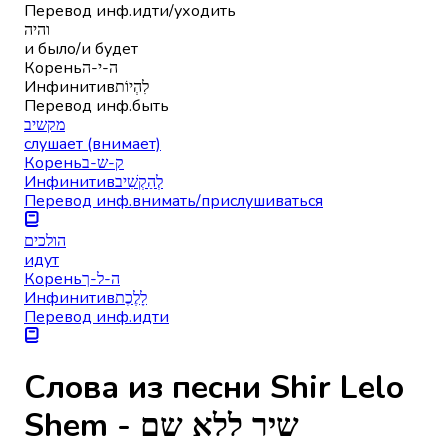
Перевод инф.
идти/уходить
והיה
и было/и будет
Корень
ה-י-ה
Инфинитив
לִהְיוֹת
Перевод инф.
быть
מקשיב
слушает (внимает)
Корень
ק-ש-ב
Инфинитив
לְהַקְשִׁיב
Перевод инф.
внимать/прислушиваться
הולכים
идут
Корень
ה-ל-ך
Инфинитив
לָלֶכֶת
Перевод инф.
идти
Слова из песни Shir Lelo
Shem - שיר ללא שם