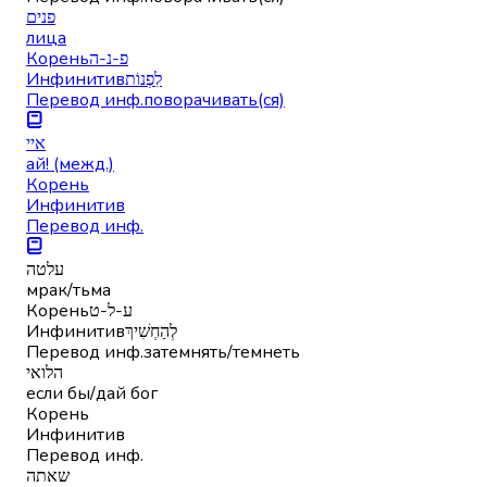
פנים
лица
Корень
פ-נ-ה
Инфинитив
לִפְנוֹת
Перевод инф.
поворачивать(ся)
איי
ай! (межд.)
Корень
Инфинитив
Перевод инф.
עלטה
мрак/тьма
Корень
ע-ל-ט
Инфинитив
לְהַחְשִׁיךְ
Перевод инф.
затемнять/темнеть
הלואי
если бы/дай бог
Корень
Инфинитив
Перевод инф.
שאתה