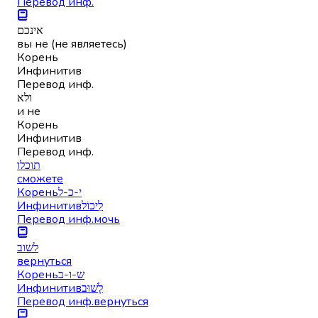
Перевод инф.
אינכם
вы не (не являетесь)
Корень
Инфинитив
Перевод инф.
ולא
и не
Корень
Инфинитив
Перевод инф.
תוכלו
сможете
Корень
י-כ-ל
Инфинитив
לִיכוֹל
Перевод инф.
мочь
לשוב
вернуться
Корень
ש-ו-ב
Инфинитив
לָשׁוּב
Перевод инф.
вернуться