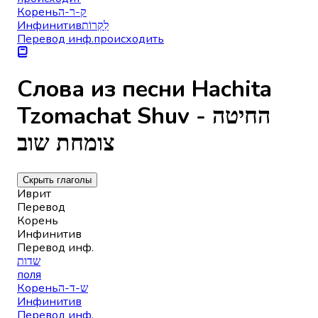
Корень
ק-ר-ה
Инфинитив
לִקְרוֹת
Перевод инф.
происходить
Слова из песни Hachita
Tzomachat Shuv - החיטה
צומחת שוב
Скрыть глаголы
Иврит
Перевод
Корень
Инфинитив
Перевод инф.
שדות
поля
Корень
ש-ד-ה
Инфинитив
Перевод инф.