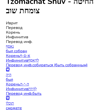
Tzomachat Shuv - החיטה
צומחת שוב
Иврит
Перевод
Корень
Инфинитив
Перевод инф.
נאסף
был собран
Корень
א-ס-ף
Инфинитив
לְהֵאָסֵף
Перевод инф.
собираться (быть собранным)
היה
был
Корень
ה-י-ה
Инфинитив
לִהְיוֹת
Перевод инф.
быть
תוכלו
сможете