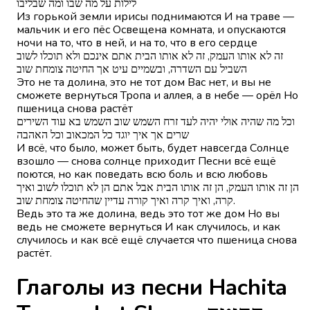
לילות על מה שבו ומה שבליבו
Из горькой земли ирисы поднимаются И на траве —
мальчик и его пёс Освещена комната, и опускаются
ночи на то, что в ней, и на то, что в его сердце
זה לא אותו העמק, זה לא אותו הבית אתם אינכם ולא תוכלו לשוב
השביל עם השדרה, ובשמיים עיט אך החיטה צומחת שוב
Это не та долина, это не тот дом Вас нет, и вы не
сможете вернуться Тропа и аллея, а в небе — орёл Но
пшеница снова растёт
וכל מה שהיה אולי יהיה לעד זרח השמש שוב השמש בא עוד השירים
שרים אך איך יוגד כל המכאוב וכל האהבה
И всё, что было, может быть, будет навсегда Солнце
взошло — снова солнце приходит Песни всё ещё
поются, но как поведать всю боль и всю любовь
הן זה אותו העמק, הן זה אותו הבית אבל אתם הן לא תוכלו לשוב ואיך
קרה, ואיך קרה ואיך קורה עדיין שהחיטה צומחת שוב.
Ведь это та же долина, ведь это тот же дом Но вы
ведь не сможете вернуться И как случилось, и как
случилось и как всё ещё случается что пшеница снова
растёт.
Глаголы из песни Hachita