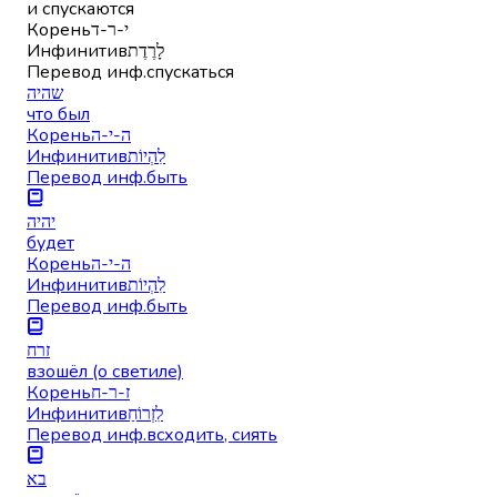
и спускаются
Корень
י-ר-ד
Инфинитив
לָרֶדֶת
Перевод инф.
спускаться
שהיה
что был
Корень
ה-י-ה
Инфинитив
לִהְיוֹת
Перевод инф.
быть
יהיה
будет
Корень
ה-י-ה
Инфинитив
לִהְיוֹת
Перевод инф.
быть
זרח
взошёл (о светиле)
Корень
ז-ר-ח
Инфинитив
לִזְרוֹחַ
Перевод инф.
всходить, сиять
בא