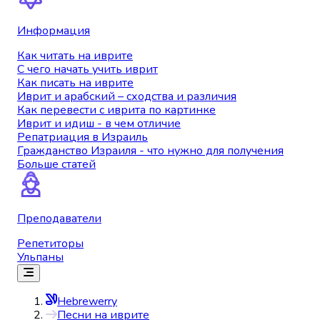
Информация
Как читать на иврите
С чего начать учить иврит
Как писать на иврите
Иврит и арабский – сходства и различия
Как перевести с иврита по картинке
Иврит и идиш - в чем отличие
Репатриация в Израиль
Гражданство Израиля - что нужно для получения
Больше статей
Преподаватели
Репетиторы
Ульпаны
Hebrewerry
Песни на иврите