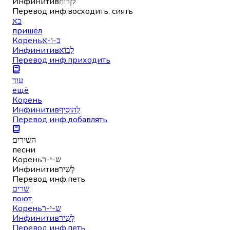
Инфинитив
לִזְרוֹחַ
Перевод инф.
восходить, сиять
בא
пришёл
Корень
ב-ו-א
Инфинитив
לָבוֹא
Перевод инф.
приходить
עוד
ещё
Корень
Инфинитив
לְהוֹסִיף
Перевод инф.
добавлять
השירים
песни
Корень
ש-י-ר
Инфинитив
לָשִׁיר
Перевод инф.
петь
שרים
поют
Корень
ש-י-ר
Инфинитив
לָשִׁיר
Перевод инф.
петь