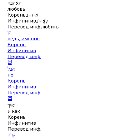
האהבה
любовь
Корень
א-ה-ב
Инфинитив
לֶאֱהוֹב
Перевод инф.
любить
הן
ведь, именно
Корень
Инфинитив
Перевод инф.
אבל
но
Корень
Инфинитив
Перевод инф.
ואיך
и как
Корень
Инфинитив
Перевод инф.
קרה