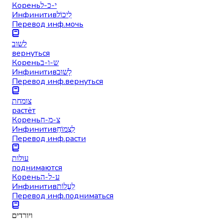
Корень
י-כ-ל
Инфинитив
לִיכוֹל
Перевод инф.
мочь
לשוב
вернуться
Корень
ש-ו-ב
Инфинитив
לָשׁוּב
Перевод инф.
вернуться
צומחת
растёт
Корень
צ-מ-ח
Инфинитив
לִצְמוֹחַ
Перевод инф.
расти
עולות
поднимаются
Корень
ע-ל-ה
Инфинитив
לַעֲלוֹת
Перевод инф.
подниматься
ויורדים