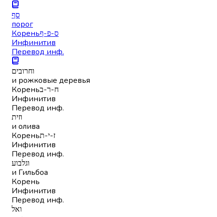
סף
порог
Корень
ס-פ-ף
Инфинитив
Перевод инф.
וחרובים
и рожковые деревья
Корень
ח-ר-ב
Инфинитив
Перевод инф.
וזית
и олива
Корень
ז-י-ת
Инфинитив
Перевод инф.
וגלבוע
и Гильбоа
Корень
Инфинитив
Перевод инф.
ואל