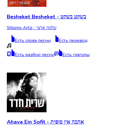
Besheket Besheket - בשקט בשקט
Shlomo Artzi - שלמה ארצי
Есть слова песни
Есть перевод
Есть разбор песни
Есть глаголы
Ahava Ein Sofit - אהבה אין סופית