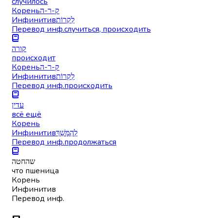
случилось
Корень
ק-ר-ה
Инфинитив
לִקְרוֹת
Перевод инф.
случиться, происходить
קורה
происходит
Корень
ק-ר-ה
Инфинитив
לִקְרוֹת
Перевод инф.
происходить
עדין
всё ещё
Корень
Инфинитив
לְהִמָּשֵׁךְ
Перевод инф.
продолжаться
שהחטה
что пшеница
Корень
Инфинитив
Перевод инф.