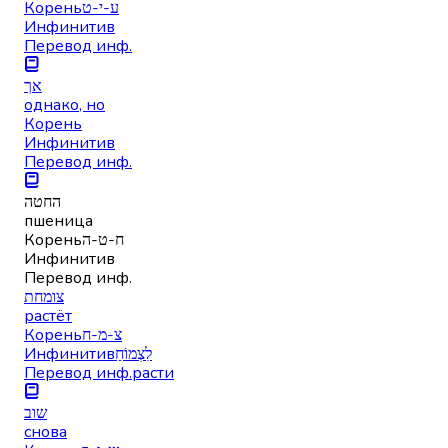
Корень
ע-י-ט
Инфинитив
Перевод инф.
אך
однако, но
Корень
Инфинитив
Перевод инф.
החטה
пшеница
Корень
ח-ט-ה
Инфинитив
Перевод инф.
צומחת
растёт
Корень
צ-מ-ח
Инфинитив
לִצְמוֹחַ
Перевод инф.
расти
שוב
снова