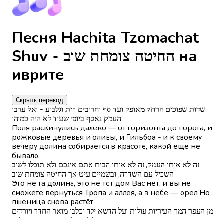
Песня Hachita Tzomachat
Shuv - החיטה צומחת שוב на
иврите
Скрыть перевод
שדות שפוכים הרחק מאופק ועד סף וחרובים וזית וגלבוע - ואל ערבו
העמק נאסף ביופי שעוד לא היה כמוהו
Поля раскинулись далеко — от горизонта до порога, и
рожковые деревья и оливы, и Гильбоа - и к своему
вечеру долина собирается в красоте, какой ещё не
бывало.
זה לא אותו העמק, זה לא אותו הבית אתם אינכם ולא תוכלו לשוב
השביל עם השדרה, ובשמיים עיט אך החיטה צומחת שוב
Это не та долина, это не тот дом Вас нет, и вы не
сможете вернуться Тропа и аллея, а в небе — орёл Но
пшеница снова растёт
מן העפר המר העיריות עולות ועל הדשא ילד וכלבו מואר החדר ויורדים