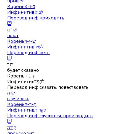
пришёл
Корень
ב-ו-א
Инфинитив
לָבוֹא
Перевод инф.
приходить
שרים
поют
Корень
ש-י-ר
Инфинитив
לָשִׁיר
Перевод инф.
петь
יוגד
будет сказано
Корень
נ-ג-ד
Инфинитив
לְהַגִּיד
Перевод инф.
сказать, повествовать
קרה
случилось
Корень
ק-ר-ה
Инфинитив
לִקְרוֹת
Перевод инф.
случиться, происходить
קורה
происходит