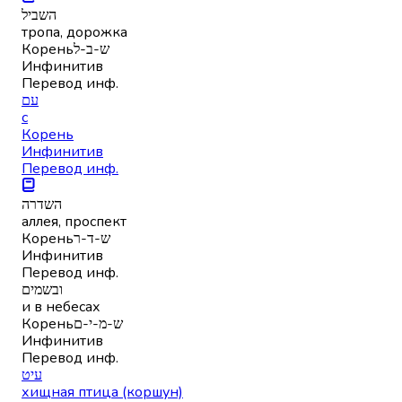
השביל
тропа, дорожка
Корень
ש-ב-ל
Инфинитив
Перевод инф.
עם
с
Корень
Инфинитив
Перевод инф.
השדרה
аллея, проспект
Корень
ש-ד-ר
Инфинитив
Перевод инф.
ובשמים
и в небесах
Корень
ש-מ-י-ם
Инфинитив
Перевод инф.
עיט
хищная птица (коршун)