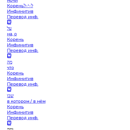
ночи
Корень
ל-י-ל
Инфинитив
Перевод инф.
על
на, о
Корень
Инфинитив
Перевод инф.
מה
что
Корень
Инфинитив
Перевод инф.
שבו
в котором / в нём
Корень
Инфинитив
Перевод инф.
ומה