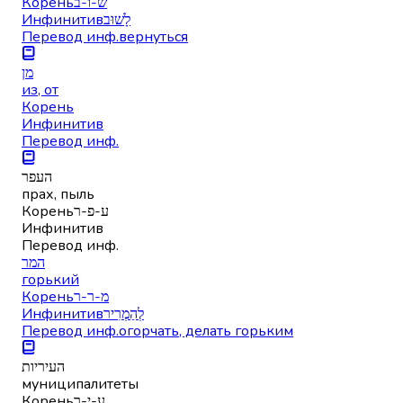
Корень
ש-ו-ב
Инфинитив
לָשׁוּב
Перевод инф.
вернуться
מן
из, от
Корень
Инфинитив
Перевод инф.
העפר
прах, пыль
Корень
ע-פ-ר
Инфинитив
Перевод инф.
המר
горький
Корень
מ-ר-ר
Инфинитив
לְהַמְרִיר
Перевод инф.
огорчать, делать горьким
העיריות
муниципалитеты
Корень
ע-י-ר