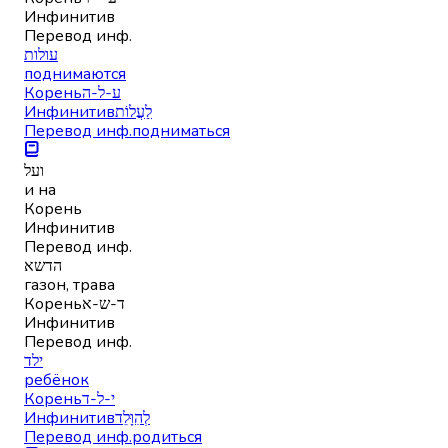
Инфинитив
Перевод инф.
עולות
поднимаются
Корень
ע-ל-ה
Инфинитив
לַעֲלוֹת
Перевод инф.
подниматься
ועל
и на
Корень
Инфинитив
Перевод инф.
הדשא
газон, трава
Корень
ד-ש-א
Инфинитив
Перевод инф.
ילד
ребёнок
Корень
י-ל-ד
Инфинитив
לְהִוָּלֵד
Перевод инф.
родиться