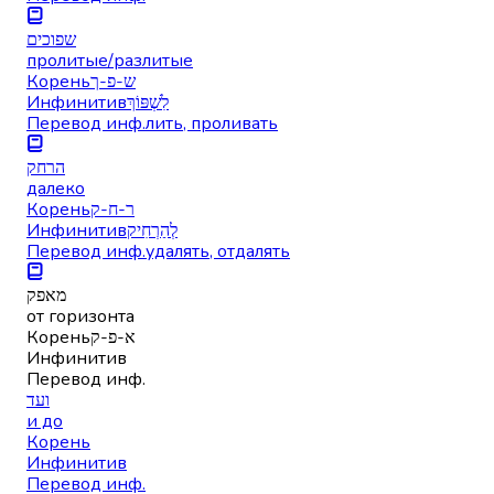
שפוכים
пролитыe/разлитыe
Корень
ש-פ-ך
Инфинитив
לִשְׁפּוֹךְ
Перевод инф.
лить, проливать
הרחק
далеко
Корень
ר-ח-ק
Инфинитив
לְהַרְחִיק
Перевод инф.
удалять, отдалять
מאפק
от горизонта
Корень
א-פ-ק
Инфинитив
Перевод инф.
ועד
и до
Корень
Инфинитив
Перевод инф.