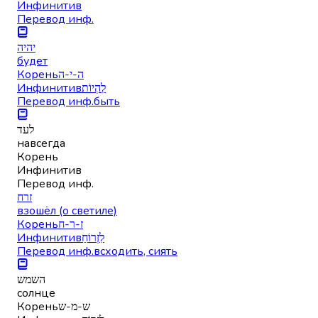
Инфинитив
Перевод инф.
יהיה
будет
Корень
ה-י-ה
Инфинитив
לִהְיוֹת
Перевод инф.
быть
לעד
навсегда
Корень
Инфинитив
Перевод инф.
זרח
взошёл (о светиле)
Корень
ז-ר-ח
Инфинитив
לִזְרוֹחַ
Перевод инф.
всходить, сиять
השמש
солнце
Корень
ש-מ-ש