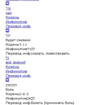
איך
как
Корень
Инфинитив
Перевод инф.
יוגד
будет сказано
Корень
נ-ג-ד
Инфинитив
לְהַגִּיד
Перевод инф.
сказать, повествовать
כל
всё, всякий
Корень
Инфинитив
Перевод инф.
המכאוב
боль
Корень
כ-א-ב
Инфинитив
לִכְאֹב
Перевод инф.
болеть (причинять боль)