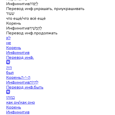
Инфинитив
לְיַפּוֹת
Перевод инф.
украшать, приукрашивать
שעוד
что ещё/что всё ещё
Корень
Инфинитив
לְהַמְשִׁיךְ
Перевод инф.
продолжать
לא
не
Корень
Инфинитив
Перевод инф.
היה
был
Корень
ה-י-ה
Инфинитив
לִהְיוֹת
Перевод инф.
быть
כמוהו
как он/как оно
Корень
Инфинитив