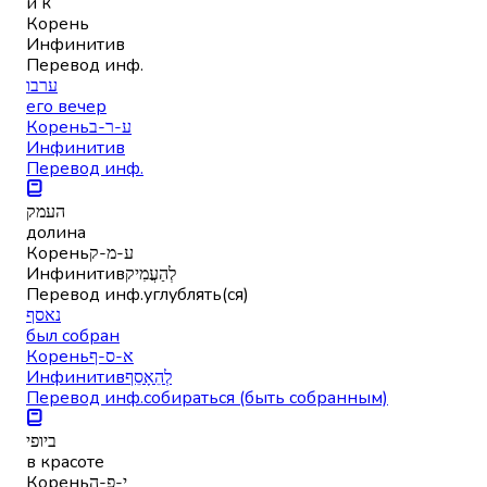
и к
Корень
Инфинитив
Перевод инф.
ערבו
его вечер
Корень
ע-ר-ב
Инфинитив
Перевод инф.
העמק
долина
Корень
ע-מ-ק
Инфинитив
לְהַעֲמִיק
Перевод инф.
углублять(ся)
נאסף
был собран
Корень
א-ס-ף
Инфинитив
לְהֵאָסֵף
Перевод инф.
собираться (быть собранным)
ביופי
в красоте
Корень
י-פ-ה