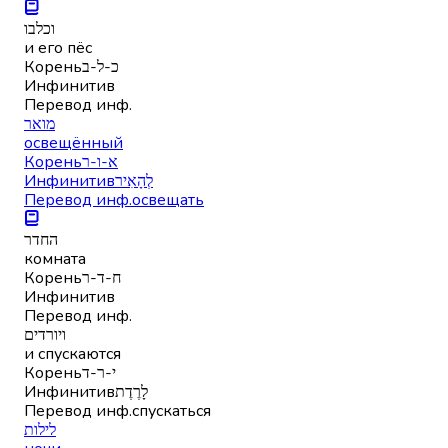
וכלבו
и его пёс
Корень
כ-ל-ב
Инфинитив
Перевод инф.
מואר
освещённый
Корень
א-ו-ר
Инфинитив
לְהָאִיר
Перевод инф.
освещать
החדר
комната
Корень
ח-ד-ר
Инфинитив
Перевод инф.
ויורדים
и спускаются
Корень
י-ר-ד
Инфинитив
לָרֶדֶת
Перевод инф.
спускаться
לילות