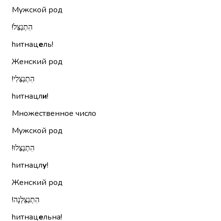
Мужской род
הִתְנַצֵּל!‏
hитнац
е
ль!
Женский род
הִתְנַצְּלִי!‏
hитнацл
и
!
Множественное число
Мужской род
הִתְנַצְּלוּ!‏
hитнацл
у
!
Женский род
הִתְנַצֵּלְנָה!‏
hитнац
е
льна!