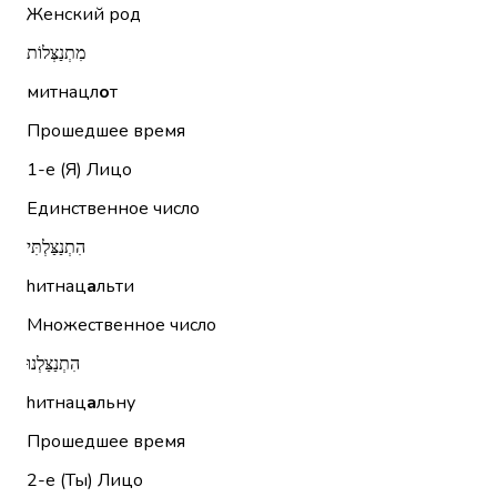
Женский род
מִתְנַצְּלוֹת
митнацл
о
т
Прошедшее время
1-е (Я)
Лицо
Единственное число
הִתְנַצַּלְתִּי
hитнац
а
льти
Множественное число
הִתְנַצַּלְנוּ
hитнац
а
льну
Прошедшее время
2-е (Ты)
Лицо