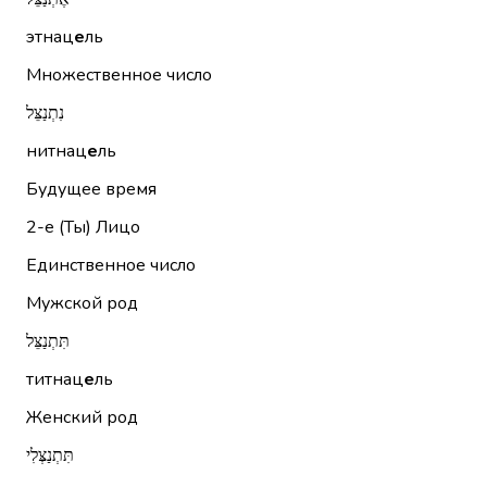
этнац
е
ль
Множественное число
נִתְנַצֵּל
нитнац
е
ль
Будущее время
2-е (Ты)
Лицо
Единственное число
Мужской род
תִּתְנַצֵּל
титнац
е
ль
Женский род
תִּתְנַצְּלִי