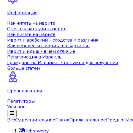
Информация
Как читать на иврите
С чего начать учить иврит
Как писать на иврите
Иврит и арабский – сходства и различия
Как перевести с иврита по картинке
Иврит и идиш - в чем отличие
Репатриация в Израиль
Гражданство Израиля - что нужно для получения
Больше статей
Преподаватели
Репетиторы
Ульпаны
Все
Существительное
Глагол
Прилагательное
Предлог
Ме
Hebrewerry