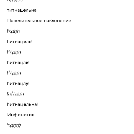
титнац
е
льна
Повелительное наклонение
הִתְנַצֵּל!‏
hитнац
е
ль!
הִתְנַצְּלִי!‏
hитнацл
и
!
הִתְנַצְּלוּ!‏
hитнацл
у
!
הִתְנַצֵּלְנָה!‏
hитнац
е
льна!
Инфинитив
לְהִתְנַצֵּל