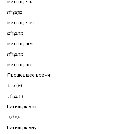
митнац
е
ль
מִתְנַצֶּלֶת
митнац
е
лет
מִתְנַצְּלִים
митнацл
и
м
מִתְנַצְּלוֹת
митнацл
о
т
Прошедшее время
1-е (Я)
הִתְנַצַּלְתִּי
hитнац
а
льти
הִתְנַצַּלְנוּ
hитнац
а
льну