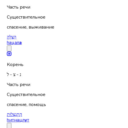
Часть речи
Существительное
спасение, выживание
הַצָּלָה
hацал
а
Корень
נ - צ - ל
Часть речи
Существительное
спасение, помощь
הִתְנַצְּלוּת
hитнацл
у
т