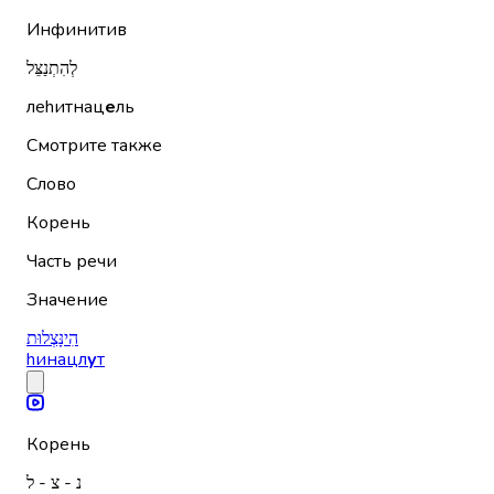
Инфинитив
לְהִתְנַצֵּל
леhитнац
е
ль
Смотрите также
Слово
Корень
Часть речи
Значение
הִינָּצְלוּת
hинацл
у
т
Корень
נ - צ - ל