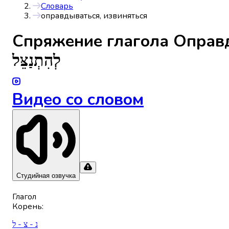
Словарь
оправдываться, извиняться
Спряжениe глагола
Оправд
לְהִתְנַצֵּל
Видео со словом
Студийная озвучка
Глагол
Корень
:
נ - צ - ל