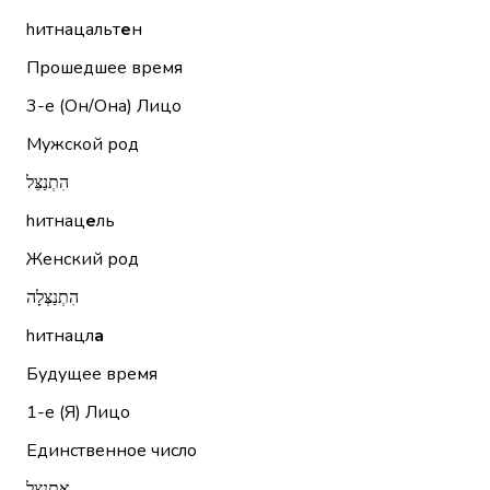
hитнацальт
е
н
Прошедшее время
3-е (Он/Она)
Лицо
Мужской род
הִתְנַצֵּל
hитнац
е
ль
Женский род
הִתְנַצְּלָה
hитнацл
а
Будущее время
1-е (Я)
Лицо
Единственное число
אֶתְנַצֵּל