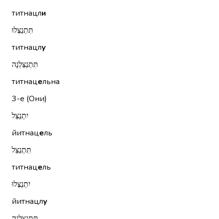
титнацл
и
תִּתְנַצְּלוּ
титнацл
у
תִּתְנַצֵּלְנָה
титнац
е
льна
3-е (Они)
יִתְנַצֵּל
йитнац
е
ль
תִּתְנַצֵּל
титнац
е
ль
יִתְנַצְּלוּ
йитнацл
у
תִּתְנַצֵּלְנָה