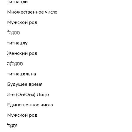
титнацл
и
Множественное число
Мужской род
תִּתְנַצְּלוּ
титнацл
у
Женский род
תִּתְנַצֵּלְנָה
титнац
е
льна
Будущее время
3-е (Он/Она)
Лицо
Единственное число
Мужской род
יִתְנַצֵּל