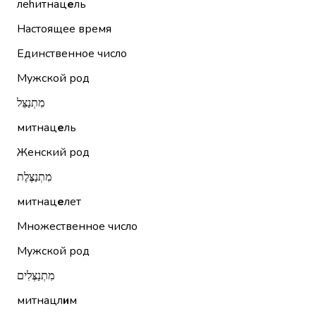
леhитнац
е
ль
Настоящее время
Единственное число
Мужской род
מִתְנַצֵּל
митнац
е
ль
Женский род
מִתְנַצֶּלֶת
митнац
е
лет
Множественное число
Мужской род
מִתְנַצְּלִים
митнацл
и
м