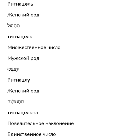
йитнац
е
ль
Женский род
תִּתְנַצֵּל
титнац
е
ль
Множественное число
Мужской род
יִתְנַצְּלוּ
йитнацл
у
Женский род
תִּתְנַצֵּלְנָה
титнац
е
льна
Повелительное наклонение
Единственное число