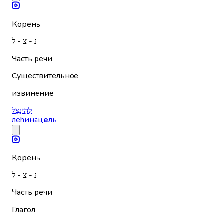
Корень
נ - צ - ל
Часть речи
Существительное
извинение
לְהִינָּצֵל
леhинац
е
ль
Корень
נ - צ - ל
Часть речи
Глагол