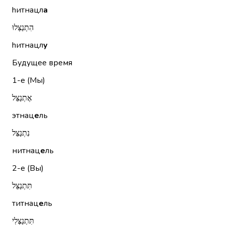
hитнацл
а
הִתְנַצְּלוּ
hитнацл
у
Будущее время
1-е (Мы)
אֶתְנַצֵּל
этнац
е
ль
נִתְנַצֵּל
нитнац
е
ль
2-е (Вы)
תִּתְנַצֵּל
титнац
е
ль
תִּתְנַצְּלִי