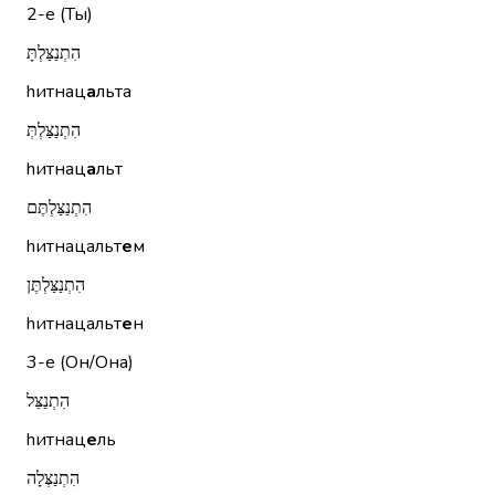
2-е (Ты)
הִתְנַצַּלְתָּ
hитнац
а
льта
הִתְנַצַּלְתְּ
hитнац
а
льт
הִתְנַצַּלְתֶּם
hитнацальт
е
м
הִתְנַצַּלְתֶּן
hитнацальт
е
н
3-е (Он/Она)
הִתְנַצֵּל
hитнац
е
ль
הִתְנַצְּלָה