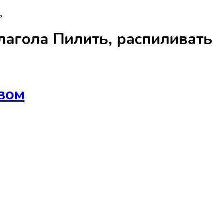
ь
лагола
Пилить, распиливать
вом