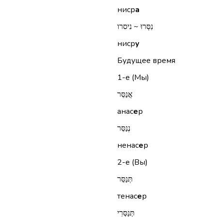
ниср
а
נִסְּרוּ ~ ניסרו
ниср
у
Будущее время
1-е (Мы)
אֲנַסֵּר
анас
е
р
נְנַסֵּר
ненас
е
р
2-е (Вы)
תְּנַסֵּר
тенас
е
р
תְּנַסְּרִי