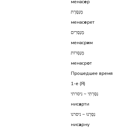
менас
е
р
מְנַסֶּרֶת
менас
е
рет
מְנַסְּרִים
менаср
и
м
מְנַסְּרוֹת
менаср
о
т
Прошедшее время
1-е (Я)
נִסַּרְתִּי ~ ניסרתי
нис
а
рти
נִסַּרְנוּ ~ ניסרנו
нис
а
рну