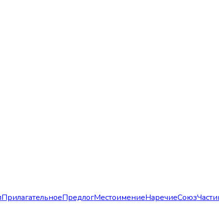
л
Прилагательное
Предлог
Местоимение
Наречие
Союз
Части