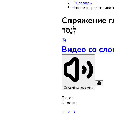
Словарь
пилить, распиливат
Спряжениe г
לְנַסֵּר
Видео со сло
Студийная озвучка
Глагол
Корень
:
נ - ס - ר