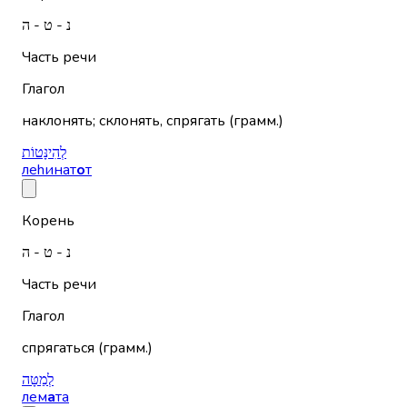
נ - ט - ה
Часть речи
Глагол
наклонять; склонять, спрягать (грамм.)
לְהִינָּטוֹת
леhинат
о
т
Корень
נ - ט - ה
Часть речи
Глагол
спрягаться (грамм.)
לְמַטָּה
лем
а
та