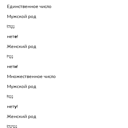
Единственное число
Мужской род
נְטֵה!‏
нет
е
!
Женский род
נְטִי!‏
нет
и
!
Множественное число
Мужской род
נְטוּ!‏
нет
у
!
Женский род
נְטֶינָה!‏