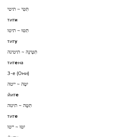
תִּטִּי ~ תיטי
тит
и
תִּטּוּ ~ תיטו
тит
у
תִּטֶּינָה ~ תיטינה
тит
е
на
3-е (Они)
יִטֶּה ~ ייטה
йит
е
תִּטֶּה ~ תיטה
тит
е
יִטּוּ ~ ייטו