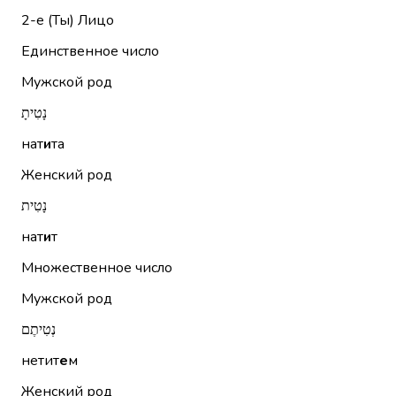
2-е (Ты)
Лицо
Единственное число
Мужской род
נָטִיתָ
нат
и
та
Женский род
נָטִית
нат
и
т
Множественное число
Мужской род
נְטִיתֶם
нетит
е
м
Женский род