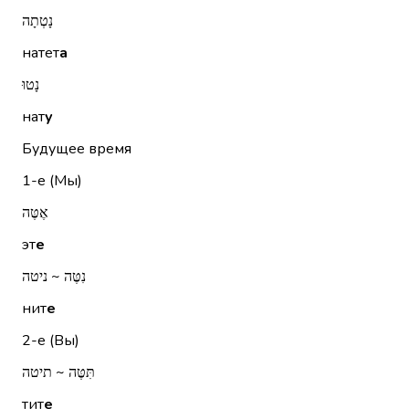
נָטְתָה
натет
а
נָטוּ
нат
у
Будущее время
1-е (Мы)
אֶטֶּה
эт
е
נִטֶּה ~ ניטה
нит
е
2-е (Вы)
תִּטֶּה ~ תיטה
тит
е