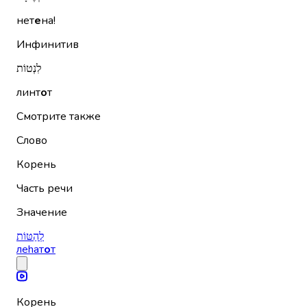
нет
е
на!
Инфинитив
לִנְטוֹת
линт
о
т
Смотрите также
Слово
Корень
Часть речи
Значение
לְהַטּוֹת
леhат
о
т
Корень