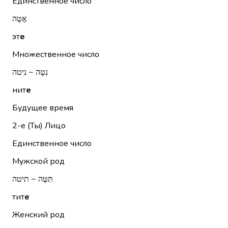
Единственное число
אֶטֶּה
эт
е
Множественное число
נִטֶּה ~ ניטה
нит
е
Будущее время
2-е (Ты)
Лицо
Единственное число
Мужской род
תִּטֶּה ~ תיטה
тит
е
Женский род