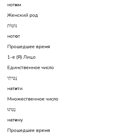
нот
и
м
Женский род
נוֹטוֹת
нот
о
т
Прошедшее время
1-е (Я)
Лицо
Единственное число
נָטִיתִי
нат
и
ти
Множественное число
נָטִינוּ
нат
и
ну
Прошедшее время