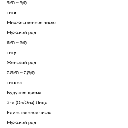
תִּטִּי ~ תיטי
тит
и
Множественное число
Мужской род
תִּטּוּ ~ תיטו
тит
у
Женский род
תִּטֶּינָה ~ תיטינה
тит
е
на
Будущее время
3-е (Он/Она)
Лицо
Единственное число
Мужской род