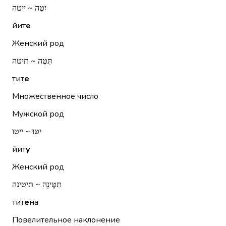
יִטֶּה ~ ייטה
йит
е
Женский род
תִּטֶּה ~ תיטה
тит
е
Множественное число
Мужской род
יִטּוּ ~ ייטו
йит
у
Женский род
תִּטֶּינָה ~ תיטינה
тит
е
на
Повелительное наклонение