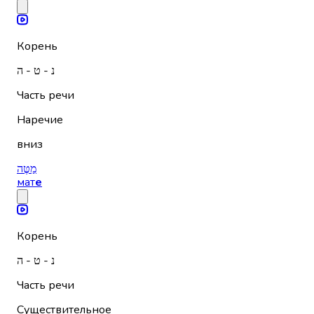
Корень
נ - ט - ה
Часть речи
Наречие
вниз
מַטֶּה
мат
е
Корень
נ - ט - ה
Часть речи
Существительное