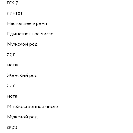
לִנְטוֹת
линт
о
т
Настоящее время
Единственное число
Мужской род
נוֹטֶה
нот
е
Женский род
נוֹטָה
нот
а
Множественное число
Мужской род
נוֹטִים