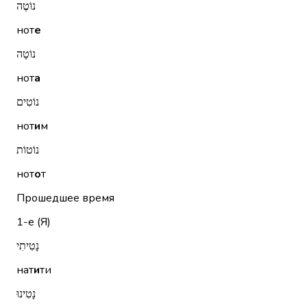
נוֹטֶה
нот
е
נוֹטָה
нот
а
נוֹטִים
нот
и
м
נוֹטוֹת
нот
о
т
Прошедшее время
1-е (Я)
נָטִיתִי
нат
и
ти
נָטִינוּ