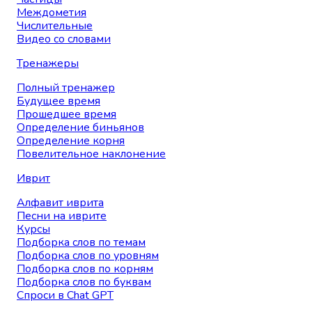
Междометия
Числительные
Видео со словами
Тренажеры
Полный тренажер
Будущее время
Прошедшее время
Определение биньянов
Определение корня
Повелительное наклонение
Иврит
Алфавит иврита
Песни на иврите
Курсы
Подборка слов по темам
Подборка слов по уровням
Подборка слов по корням
Подборка слов по буквам
Спроси в Chat GPT