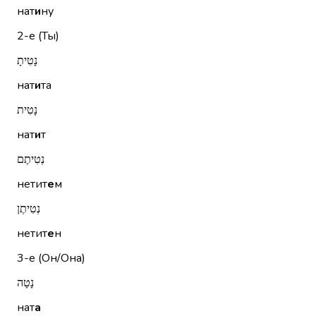
нат
и
ну
2-е (Ты)
נָטִיתָ
нат
и
та
נָטִית
нат
и
т
נְטִיתֶם
нетит
е
м
נְטִיתֶן
нетит
е
н
3-е (Он/Она)
נָטָה
нат
а