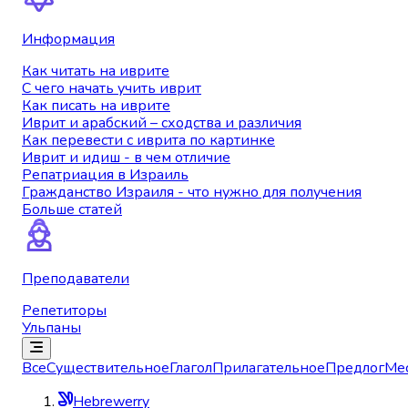
Информация
Как читать на иврите
С чего начать учить иврит
Как писать на иврите
Иврит и арабский – сходства и различия
Как перевести с иврита по картинке
Иврит и идиш - в чем отличие
Репатриация в Израиль
Гражданство Израиля - что нужно для получения
Больше статей
Преподаватели
Репетиторы
Ульпаны
Все
Существительное
Глагол
Прилагательное
Предлог
Ме
Hebrewerry