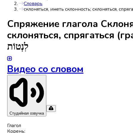
Словарь
склоняться, иметь склонность; склоняться, спряга
Спряжениe глагола
Склоня
склоняться, спрягаться (гр
לִנְטוֹת
Видео со словом
Студийная озвучка
Глагол
Корень
: