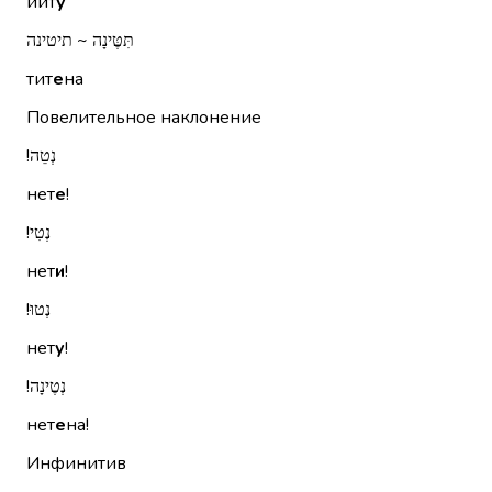
йит
у
תִּטֶּינָה ~ תיטינה
тит
е
на
Повелительное наклонение
נְטֵה!‏
нет
е
!
נְטִי!‏
нет
и
!
נְטוּ!‏
нет
у
!
נְטֶינָה!‏
нет
е
на!
Инфинитив