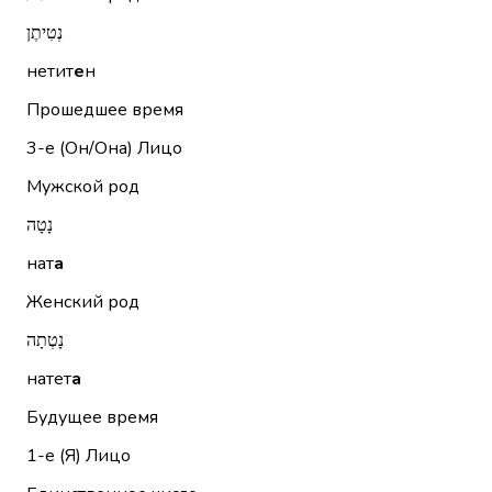
נְטִיתֶן
нетит
е
н
Прошедшее время
3-е (Он/Она)
Лицо
Мужской род
נָטָה
нат
а
Женский род
נָטְתָה
натет
а
Будущее время
1-е (Я)
Лицо