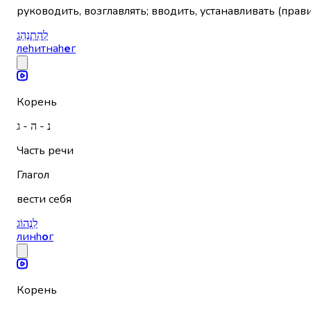
руководить, возглавлять; вводить, устанавливать (прав
לְהִתְנַהֵג
леhитнаh
е
г
Корень
נ - ה - ג
Часть речи
Глагол
вести себя
לִנְהוֹג
линh
о
г
Корень