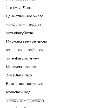
1-е (Мы)
Лицо
Единственное число
הִתְנַהֲגֻיּוֹתַי ~ התנהגויותיי
hитнаhагуйот
а
й
Множественное число
הִתְנַהֲגֻיּוֹתֵינוּ ~ התנהגויותינו
hитнаhагуйот
е
йну
Множественное
2-е (Вы)
Лицо
Единственное число
Мужской род
הִתְנַהֲגֻיּוֹתֶיךָ ~ התנהגויותיך