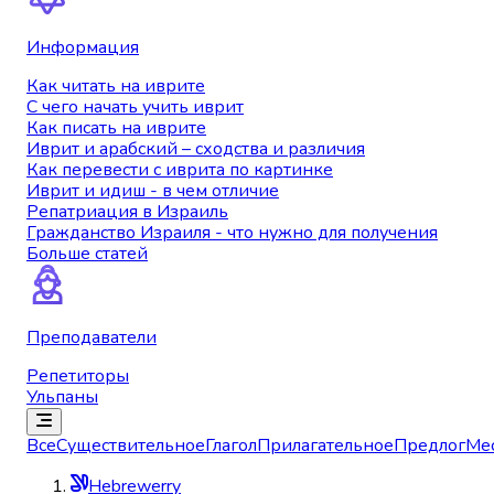
Информация
Как читать на иврите
С чего начать учить иврит
Как писать на иврите
Иврит и арабский – сходства и различия
Как перевести с иврита по картинке
Иврит и идиш - в чем отличие
Репатриация в Израиль
Гражданство Израиля - что нужно для получения
Больше статей
Преподаватели
Репетиторы
Ульпаны
Все
Существительное
Глагол
Прилагательное
Предлог
Ме
Hebrewerry