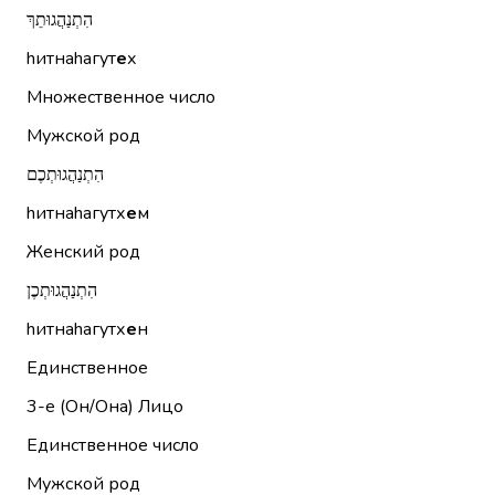
הִתְנַהֲגוּתֵךְ
hитнаhагут
е
х
Множественное число
Мужской род
הִתְנַהֲגוּתְכֶם
hитнаhагутх
е
м
Женский род
הִתְנַהֲגוּתְכֶן
hитнаhагутх
е
н
Единственное
3-е (Он/Она)
Лицо
Единственное число
Мужской род