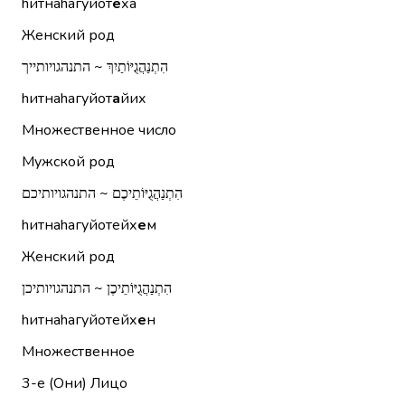
hитнаhагуйот
е
ха
Женский род
הִתְנַהֲגֻיּוֹתַיִךְ ~ התנהגויותייך
hитнаhагуйот
а
йих
Множественное число
Мужской род
הִתְנַהֲגֻיּוֹתֵיכֶם ~ התנהגויותיכם
hитнаhагуйотейх
е
м
Женский род
הִתְנַהֲגֻיּוֹתֵיכֶן ~ התנהגויותיכן
hитнаhагуйотейх
е
н
Множественное
3-е (Они)
Лицо