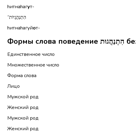
hитнаhаг
у
т-
הִתְנַהֲגֻיּוֹת־
hитнаhагуй
о
т-
Формы 
Единственное число
Множественное число
Форма слова
Лицо
Мужской род
Женский род
Мужской род
Женский род