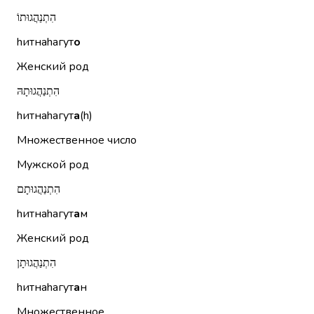
הִתְנַהֲגוּתוֹ
hитнаhагут
о
Женский род
הִתְנַהֲגוּתָהּ
hитнаhагут
а
(h)
Множественное число
Мужской род
הִתְנַהֲגוּתָם
hитнаhагут
а
м
Женский род
הִתְנַהֲגוּתָן
hитнаhагут
а
н
Множественное