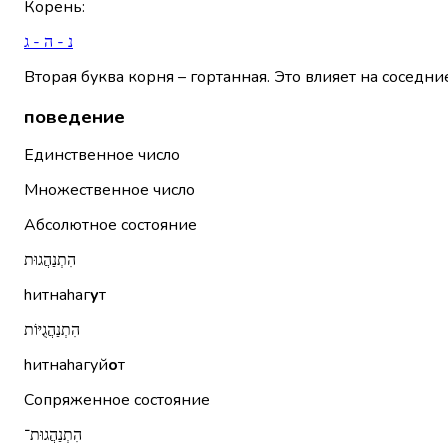
Корень
:
נ - ה - ג
Вторая буква корня – гортанная. Это влияет на соседни
поведение
Единственное число
Множественное число
Абсолютное состояние
הִתְנַהֲגוּת
hитнаhаг
у
т
הִתְנַהֲגֻיּוֹת
hитнаhагуй
о
т
Сопряженное состояние
הִתְנַהֲגוּת־