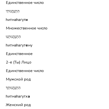
Единственное число
הִתְנַהֲגוּתִי
hитнаhагут
и
Множественное число
הִתְנַהֲגוּתֵנוּ
hитнаhагут
е
ну
Единственное
2-е (Ты)
Лицо
Единственное число
Мужской род
הִתְנַהֲגוּתְךָ
hитнаhагутх
а
Женский род