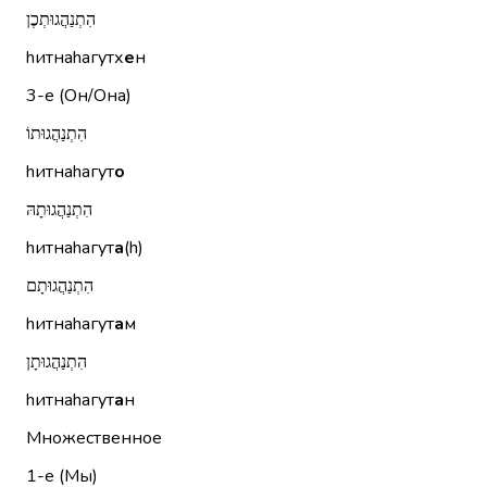
הִתְנַהֲגוּתְכֶן
hитнаhагутх
е
н
3-е (Он/Она)
הִתְנַהֲגוּתוֹ
hитнаhагут
о
הִתְנַהֲגוּתָהּ
hитнаhагут
а
(h)
הִתְנַהֲגוּתָם
hитнаhагут
а
м
הִתְנַהֲגוּתָן
hитнаhагут
а
н
Множественное
1-е (Мы)