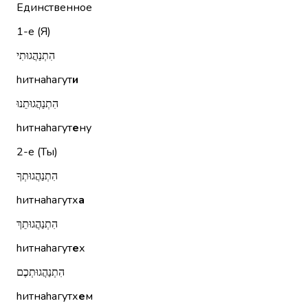
Единственное
1-е (Я)
הִתְנַהֲגוּתִי
hитнаhагут
и
הִתְנַהֲגוּתֵנוּ
hитнаhагут
е
ну
2-е (Ты)
הִתְנַהֲגוּתְךָ
hитнаhагутх
а
הִתְנַהֲגוּתֵךְ
hитнаhагут
е
х
הִתְנַהֲגוּתְכֶם
hитнаhагутх
е
м