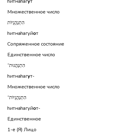
hитнаhаг
у
т
Множественное число
הִתְנַהֲגֻיּוֹת
hитнаhагуй
о
т
Сопряженное состояние
Единственное число
הִתְנַהֲגוּת־
hитнаhаг
у
т-
Множественное число
הִתְנַהֲגֻיּוֹת־
hитнаhагуй
о
т-
Единственное
1-е (Я)
Лицо