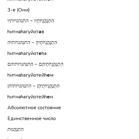
3-е (Они)
הִתְנַהֲגֻיּוֹתָיו ~ התנהגויותיו
hитнаhагуйот
а
в
הִתְנַהֲגֻיּוֹתֶיהָ ~ התנהגויותיה
hитнаhагуйот
е
hа
הִתְנַהֲגֻיּוֹתֵיהֶם ~ התנהגויותיהם
hитнаhагуйотейh
е
м
הִתְנַהֲגֻיּוֹתֵיהֶן ~ התנהגויותיהן
hитнаhагуйотейh
е
н
Абсолютное состояние
Единственное число
הִתְנַהֲגוּת