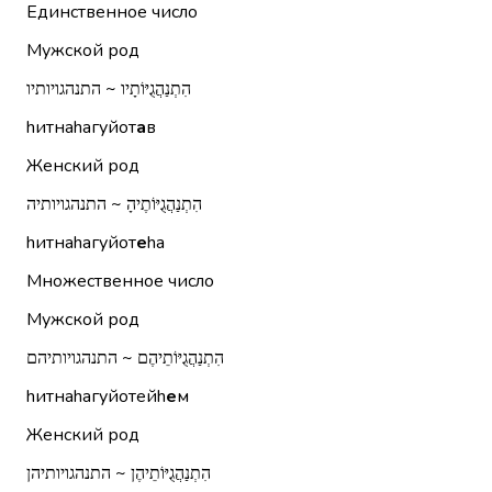
Единственное число
Мужской род
הִתְנַהֲגֻיּוֹתָיו ~ התנהגויותיו
hитнаhагуйот
а
в
Женский род
הִתְנַהֲגֻיּוֹתֶיהָ ~ התנהגויותיה
hитнаhагуйот
е
hа
Множественное число
Мужской род
הִתְנַהֲגֻיּוֹתֵיהֶם ~ התנהגויותיהם
hитнаhагуйотейh
е
м
Женский род
הִתְנַהֲגֻיּוֹתֵיהֶן ~ התנהגויותיהן