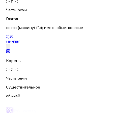
נ - ה - ג
Часть речи
Глагол
вести (машину) (ב־); иметь обыкновение
מִנְהָג
минh
а
г
Корень
נ - ה - ג
Часть речи
Существительное
обычай