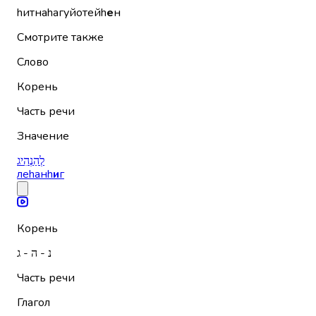
hитнаhагуйотейh
е
н
Смотрите также
Слово
Корень
Часть речи
Значение
לְהַנְהִיג
леhанh
и
г
Корень
נ - ה - ג
Часть речи
Глагол