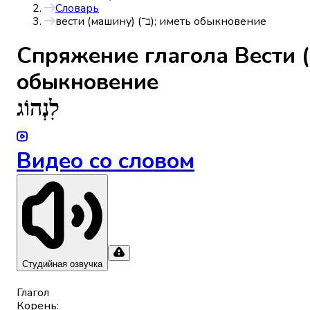
Словарь
вести (машину) (ב־); иметь обыкновение
Спряжениe глагола
Вести (маш
обыкновение
לִנְהוֹג
Видео со словом
Студийная озвучка
Глагол
Корень
: