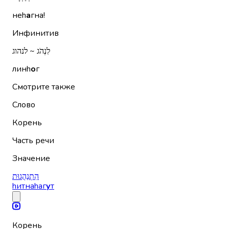
неh
а
гна!
Инфинитив
לִנְהֹג ~ לנהוג
линh
о
г
Смотрите также
Слово
Корень
Часть речи
Значение
הִתְנַהֲגוּת
hитнаhаг
у
т
Корень