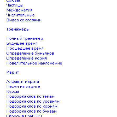
Союзы
Частицы
Междометия
Числительные
Видео со словами
Тренажеры
Полный тренажер
Будущее время
Прошедшее время
Определение биньянов
Определение корня
Повелительное наклонение
Иврит
Алфавит иврита
Песни на иврите
Курсы
Подборка слов по темам
Подборка слов по уровням
Подборка слов по корням
Подборка слов по буквам
Спроси в Chat GPT