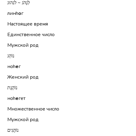
לִנְהֹג ~ לנהוג
линh
о
г
Настоящее время
Единственное число
Мужской род
נוֹהֵג
ноh
е
г
Женский род
נוֹהֶגֶת
ноh
е
гет
Множественное число
Мужской род
נוֹהֲגִים