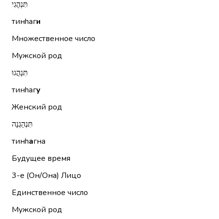
תִּנְהֲגִי
тинhаг
и
Множественное число
Мужской род
תִּנְהֲגוּ
тинhаг
у
Женский род
תִּנְהַגְנָה
тинh
а
гна
Будущее время
3-е (Он/Она)
Лицо
Единственное число
Мужской род