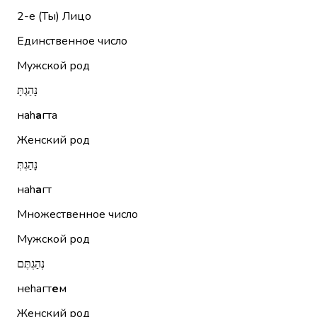
2-е (Ты)
Лицо
Единственное число
Мужской род
נָהַגְתָּ
наh
а
гта
Женский род
נָהַגְתְּ
наh
а
гт
Множественное число
Мужской род
נְהַגְתֶּם
неhагт
е
м
Женский род