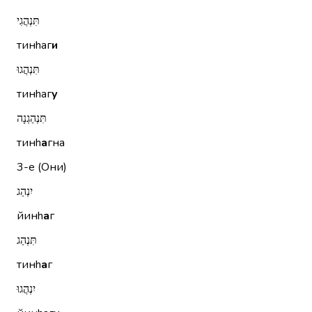
תִּנְהֲגִי
тинhаг
и
תִּנְהֲגוּ
тинhаг
у
תִּנְהַגְנָה
тинh
а
гна
3-е (Они)
יִנְהַג
йинh
а
г
תִּנְהַג
тинh
а
г
יִנְהֲגוּ