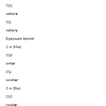
נָהֲגָה
наhаг
а
נָהֲגוּ
наhаг
у
Будущее время
1-е (Мы)
אֶנְהַג
энh
а
г
נִנְהַג
нинh
а
г
2-е (Вы)
תִּנְהַג
тинh
а
г