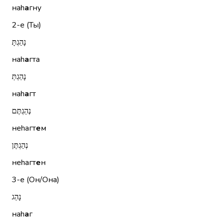
наh
а
гну
2-е (Ты)
נָהַגְתָּ
наh
а
гта
נָהַגְתְּ
наh
а
гт
נְהַגְתֶּם
неhагт
е
м
נְהַגְתֶּן
неhагт
е
н
3-е (Он/Она)
נָהַג
наh
а
г