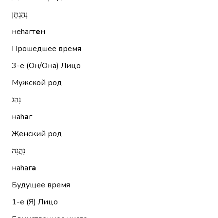
נְהַגְתֶּן
неhагт
е
н
Прошедшее время
3-е (Он/Она)
Лицо
Мужской род
נָהַג
наh
а
г
Женский род
נָהֲגָה
наhаг
а
Будущее время
1-е (Я)
Лицо