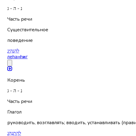
נ - ה - ג
Часть речи
Существительное
поведение
לְהַנְהִיג
леhанh
и
г
Корень
נ - ה - ג
Часть речи
Глагол
руководить, возглавлять; вводить, устанавливать (прав
לְהִתְנַהֵג