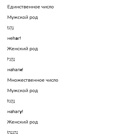
Единственное число
Мужской род
נְהַג!‏
неh
а
г!
Женский род
נַהֲגִי!‏
наhаг
и
!
Множественное число
Мужской род
נַהֲגוּ!‏
наhаг
у
!
Женский род
נְהַגְנָה!‏