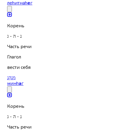
леhитнаh
е
г
Корень
נ - ה - ג
Часть речи
Глагол
вести себя
מִנְהָג
минh
а
г
Корень
נ - ה - ג
Часть речи