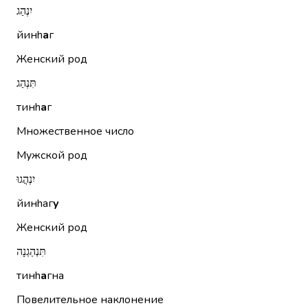
יִנְהַג
йинh
а
г
Женский род
תִּנְהַג
тинh
а
г
Множественное число
Мужской род
יִנְהֲגוּ
йинhаг
у
Женский род
תִּנְהַגְנָה
тинh
а
гна
Повелительное наклонение