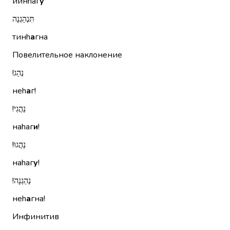
йинhаг
у
תִּנְהַגְנָה
тинh
а
гна
Повелительное наклонение
נְהַג!‏
неh
а
г!
נַהֲגִי!‏
наhаг
и
!
נַהֲגוּ!‏
наhаг
у
!
נְהַגְנָה!‏
неh
а
гна!
Инфинитив