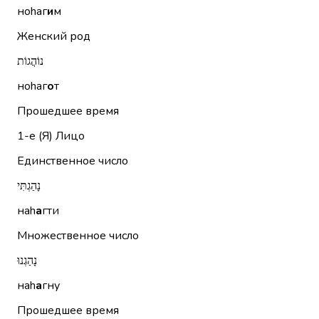
ноhаг
и
м
Женский род
נוֹהֲגוֹת
ноhаг
о
т
Прошедшее время
1-е (Я)
Лицо
Единственное число
נָהַגְתִּי
наh
а
гти
Множественное число
נָהַגְנוּ
наh
а
гну
Прошедшее время