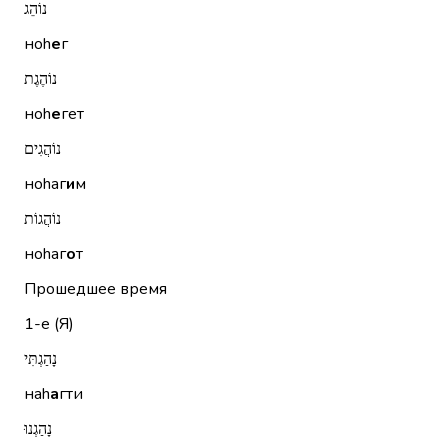
נוֹהֵג
ноh
е
г
נוֹהֶגֶת
ноh
е
гет
נוֹהֲגִים
ноhаг
и
м
נוֹהֲגוֹת
ноhаг
о
т
Прошедшее время
1-е (Я)
נָהַגְתִּי
наh
а
гти
נָהַגְנוּ