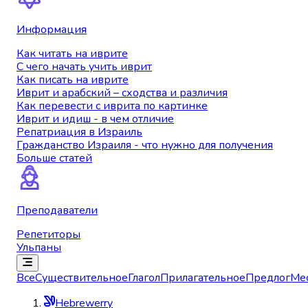
Информация
Как читать на иврите
С чего начать учить иврит
Как писать на иврите
Иврит и арабский – сходства и различия
Как перевести с иврита по картинке
Иврит и идиш - в чем отличие
Репатриация в Израиль
Гражданство Израиля - что нужно для получения
Больше статей
Преподаватели
Репетиторы
Ульпаны
Все
Существительное
Глагол
Прилагательное
Предлог
Ме
Hebrewerry