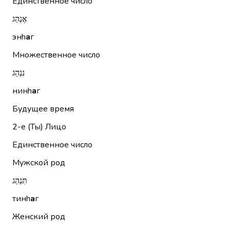
Единственное число
אֶנְהַג
энh
а
г
Множественное число
נִנְהַג
нинh
а
г
Будущее время
2-е (Ты)
Лицо
Единственное число
Мужской род
תִּנְהַג
тинh
а
г
Женский род