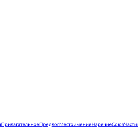
л
Прилагательное
Предлог
Местоимение
Наречие
Союз
Части