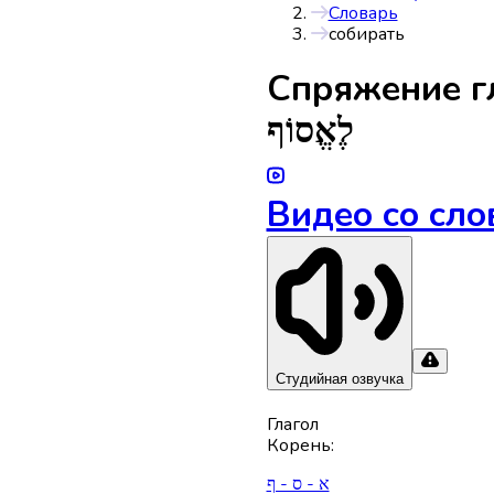
Словарь
собирать
Спряжениe г
לֶאֱסוֹף
Видео со сло
Студийная озвучка
Глагол
Корень
:
א - ס - ף