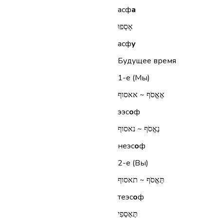
асф
а
אָסְפוּ
асф
у
Будущее время
1-е (Мы)
אֶאֱסֹף ~ אאסוף
ээс
о
ф
נֶאֱסֹף ~ נאסוף
неэс
о
ф
2-е (Вы)
תֶּאֱסֹף ~ תאסוף
теэс
о
ф
תֶּאֶסְפִי