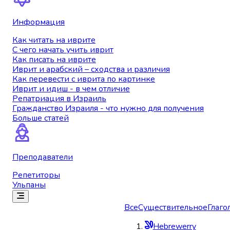
Информация
Как читать на иврите
С чего начать учить иврит
Как писать на иврите
Иврит и арабский – сходства и различия
Как перевести с иврита по картинке
Иврит и идиш - в чем отличие
Репатриация в Израиль
Гражданство Израиля - что нужно для получения
Больше статей
Преподаватели
Репетиторы
Ульпаны
Все
Существительное
Глаго
Hebrewerry