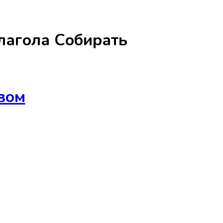
лагола
Собирать
вом