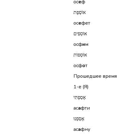
ос
е
ф
אוֹסֶפֶת
ос
е
фет
אוֹסְפִים
осф
и
м
אוֹסְפוֹת
осф
о
т
Прошедшее время
1-е (Я)
אָסַפְתִּי
ас
а
фти
אָסַפְנוּ
ас
а
фну