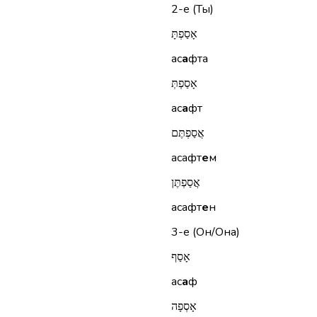
2-е (Ты)
אָסַפְתָּ
ас
а
фта
אָסַפְתְּ
ас
а
фт
אֲסַפְתֶּם
асафт
е
м
אֲסַפְתֶּן
асафт
е
н
3-е (Он/Она)
אָסַף
ас
а
ф
אָסְפָה