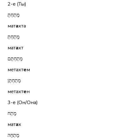
2-е (Ты)
מָתַחְתָּ
мат
а
хта
מָתַחְתְּ
мат
а
хт
מְתַחְתֶּם
метахт
е
м
מְתַחְתֶּן
метахт
е
н
3-е (Он/Она)
מָתַח
мат
а
х
מָתְחָה