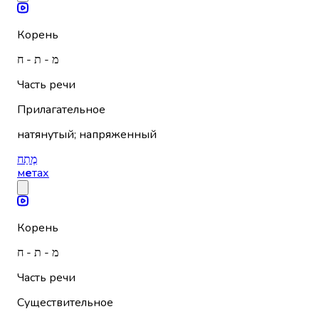
Корень
מ - ת - ח
Часть речи
Прилагательное
натянутый; напряженный
מֶתַח
м
е
тах
Корень
מ - ת - ח
Часть речи
Существительное