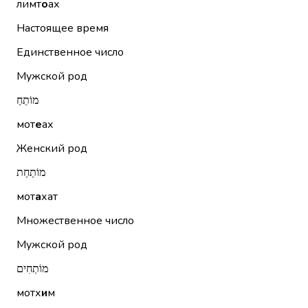
лимт
о
ах
Настоящее время
Единственное число
Мужской род
מוֹתֵחַ
мот
е
ах
Женский род
מוֹתַחַת
мот
а
хат
Множественное число
Мужской род
מוֹתְחִים
мотх
и
м