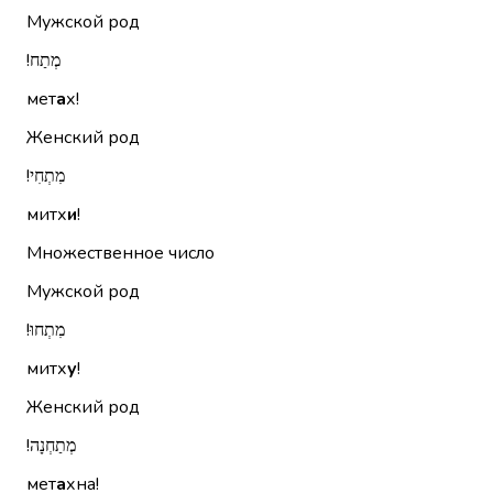
Мужской род
מְתַח!‏
мет
а
х!
Женский род
מִתְחִי!‏
митх
и
!
Множественное число
Мужской род
מִתְחוּ!‏
митх
у
!
Женский род
מְתַחְנָה!‏
мет
а
хна!