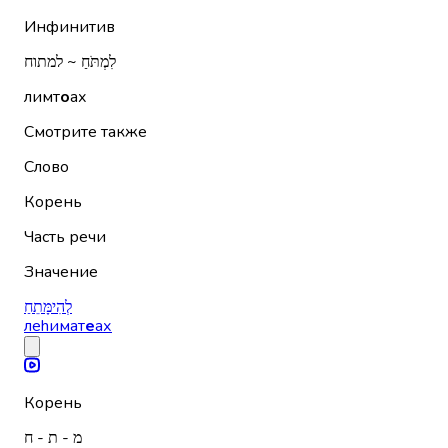
Инфинитив
לִמְתֹּחַ ~ למתוח
лимт
о
ах
Смотрите также
Слово
Корень
Часть речи
Значение
לְהִימָּתֵחַ
леhимат
е
ах
Корень
מ - ת - ח