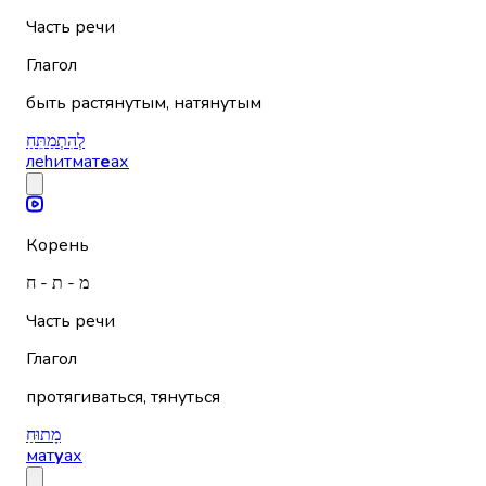
Часть речи
Глагол
быть растянутым, натянутым
לְהִתְמַתֵּחַ
леhитмат
е
ах
Корень
מ - ת - ח
Часть речи
Глагол
протягиваться, тянуться
מָתוּחַ
мат
у
ах