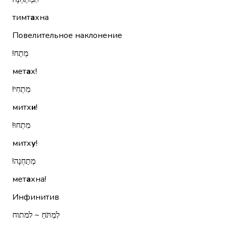
тимт
а
хна
Повелительное наклонение
מְתַח!‏
мет
а
х!
מִתְחִי!‏
митх
и
!
מִתְחוּ!‏
митх
у
!
מְתַחְנָה!‏
мет
а
хна!
Инфинитив
לִמְתֹּחַ ~ למתוח