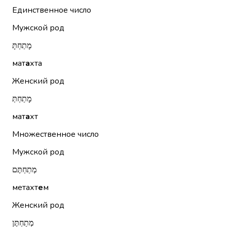
Единственное число
Мужской род
מָתַחְתָּ
мат
а
хта
Женский род
מָתַחְתְּ
мат
а
хт
Множественное число
Мужской род
מְתַחְתֶּם
метахт
е
м
Женский род
מְתַחְתֶּן