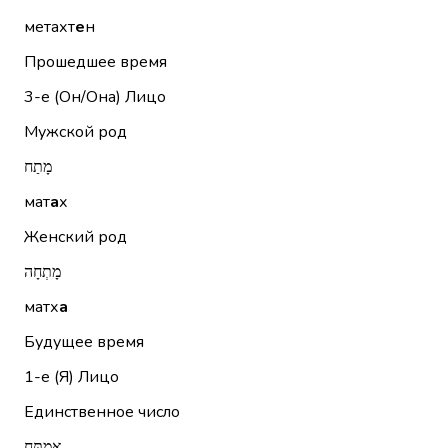
метахт
е
н
Прошедшее время
3-е (Он/Она)
Лицо
Мужской род
מָתַח
мат
а
х
Женский род
מָתְחָה
матх
а
Будущее время
1-е (Я)
Лицо
Единственное число
אֶמְתַּח