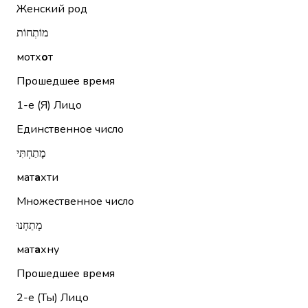
Женский род
מוֹתְחוֹת
мотх
о
т
Прошедшее время
1-е (Я)
Лицо
Единственное число
מָתַחְתִּי
мат
а
хти
Множественное число
מָתַחְנוּ
мат
а
хну
Прошедшее время
2-е (Ты)
Лицо