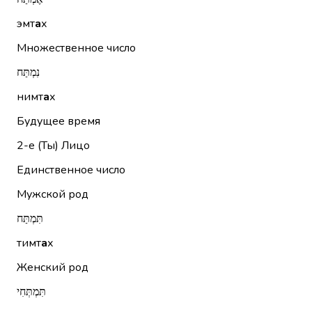
эмт
а
х
Множественное число
נִמְתַּח
нимт
а
х
Будущее время
2-е (Ты)
Лицо
Единственное число
Мужской род
תִּמְתַּח
тимт
а
х
Женский род
תִּמְתְּחִי