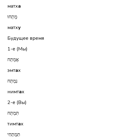
матх
а
מָתְחוּ
матх
у
Будущее время
1-е (Мы)
אֶמְתַּח
эмт
а
х
נִמְתַּח
нимт
а
х
2-е (Вы)
תִּמְתַּח
тимт
а
х
תִּמְתְּחִי