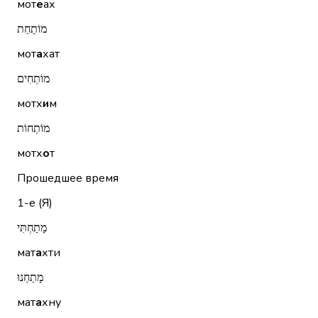
мот
е
ах
מוֹתַחַת
мот
а
хат
מוֹתְחִים
мотх
и
м
מוֹתְחוֹת
мотх
о
т
Прошедшее время
1-е (Я)
מָתַחְתִּי
мат
а
хти
מָתַחְנוּ
мат
а
хну