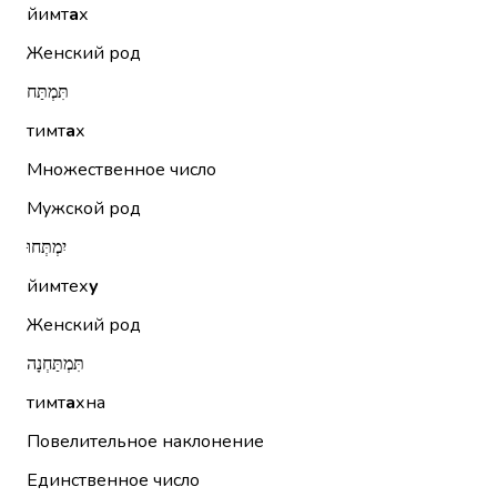
йимт
а
х
Женский род
תִּמְתַּח
тимт
а
х
Множественное число
Мужской род
יִמְתְּחוּ
йимтех
у
Женский род
תִּמְתַּחְנָה
тимт
а
хна
Повелительное наклонение
Единственное число