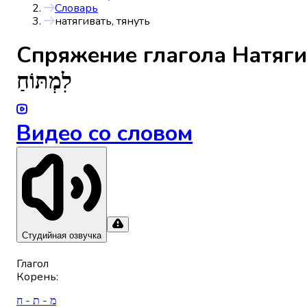
Словарь
натягивать, тянуть
Спряжениe глагола
Натяги
לִמְתּוֹחַ
Видео со словом
Студийная озвучка
Глагол
Корень
:
מ - ת - ח