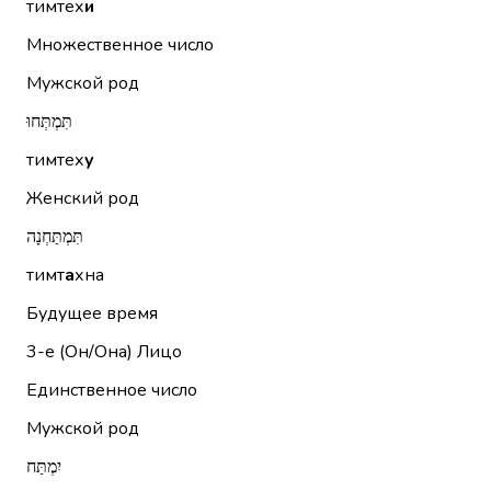
тимтех
и
Множественное число
Мужской род
תִּמְתְּחוּ
тимтех
у
Женский род
תִּמְתַּחְנָה
тимт
а
хна
Будущее время
3-е (Он/Она)
Лицо
Единственное число
Мужской род
יִמְתַּח