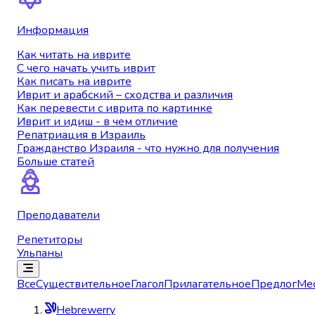
Информация
Как читать на иврите
С чего начать учить иврит
Как писать на иврите
Иврит и арабский – сходства и различия
Как перевести с иврита по картинке
Иврит и идиш - в чем отличие
Репатриация в Израиль
Гражданство Израиля - что нужно для получения
Больше статей
Преподаватели
Репетиторы
Ульпаны
Все
Существительное
Глагол
Прилагательное
Предлог
Ме
Hebrewerry