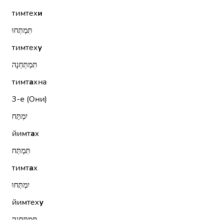
тимтех
и
תִּמְתְּחוּ
тимтех
у
תִּמְתַּחְנָה
тимт
а
хна
3-е (Они)
יִמְתַּח
йимт
а
х
תִּמְתַּח
тимт
а
х
יִמְתְּחוּ
йимтех
у
תִּמְתַּחְנָה