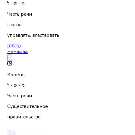
מ - שׁ - ל
Часть речи
Глагол
управлять, властвовать
מֶמְשָׁלָה
мемшал
а
Корень
מ - שׁ - ל
Часть речи
Существительное
правительство