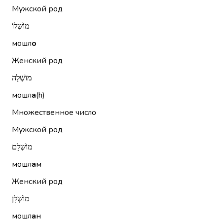
Мужской род
מוֹשְׁלוֹ
мошл
о
Женский род
מוֹשְׁלָהּ
мошл
а
(h)
Множественное число
Мужской род
מוֹשְׁלָם
мошл
а
м
Женский род
מוֹשְׁלָן
мошл
а
н