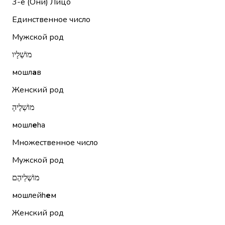
3-е (Они)
Лицо
Единственное число
Мужской род
מוֹשְׁלָיו
мошл
а
в
Женский род
מוֹשְׁלֶיהָ
мошл
е
hа
Множественное число
Мужской род
מוֹשְׁלֵיהֶם
мошлейh
е
м
Женский род