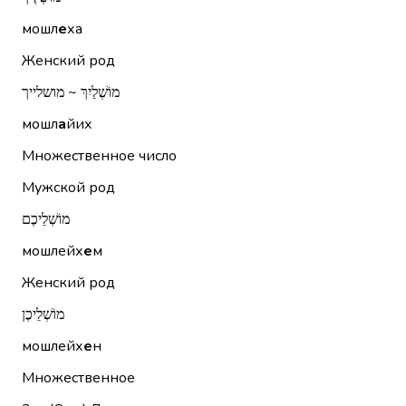
мошл
е
ха
Женский род
מוֹשְׁלַיִךְ ~ מושלייך
мошл
а
йих
Множественное число
Мужской род
מוֹשְׁלֵיכֶם
мошлейх
е
м
Женский род
מוֹשְׁלֵיכֶן
мошлейх
е
н
Множественное