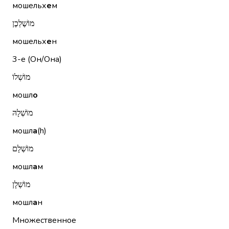
мошельх
е
м
מוֹשֶׁלְכֶן
мошельх
е
н
3-е (Он/Она)
מוֹשְׁלוֹ
мошл
о
מוֹשְׁלָהּ
мошл
а
(h)
מוֹשְׁלָם
мошл
а
м
מוֹשְׁלָן
мошл
а
н
Множественное