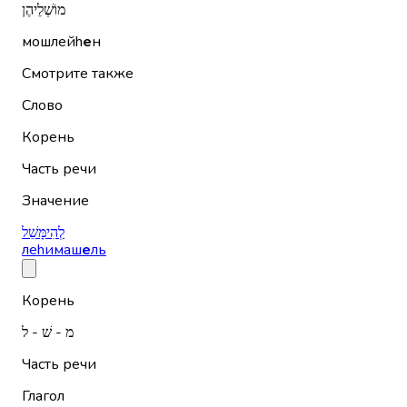
מוֹשְׁלֵיהֶן
мошлейh
е
н
Смотрите также
Слово
Корень
Часть речи
Значение
לְהִימָּשֵׁל
леhимаш
е
ль
Корень
מ - שׁ - ל
Часть речи
Глагол