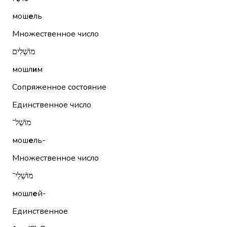
мош
е
ль
Множественное число
מוֹשְׁלִים
мошл
и
м
Сопряженное состояние
Единственное число
מוֹשֵׁל־
мош
е
ль-
Множественное число
מוֹשְׁלֵי־
мошл
е
й-
Единственное