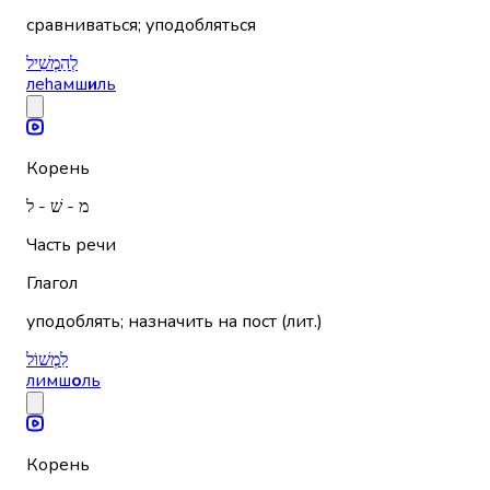
сравниваться; уподобляться
לְהַמְשִׁיל
леhамш
и
ль
Корень
מ - שׁ - ל
Часть речи
Глагол
уподоблять; назначить на пост (лит.)
לִמְשׁוֹל
лимш
о
ль
Корень