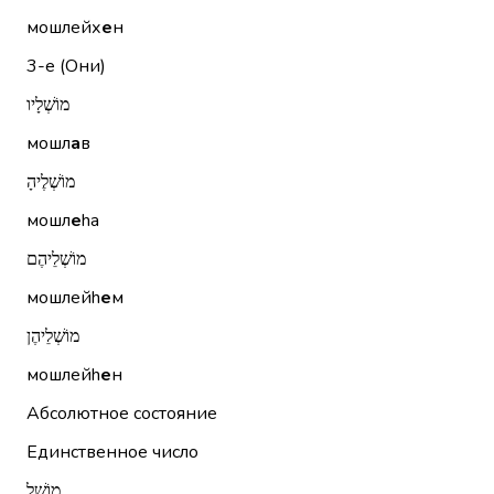
мошлейх
е
н
3-е (Они)
מוֹשְׁלָיו
мошл
а
в
מוֹשְׁלֶיהָ
мошл
е
hа
מוֹשְׁלֵיהֶם
мошлейh
е
м
מוֹשְׁלֵיהֶן
мошлейh
е
н
Абсолютное состояние
Единственное число
מוֹשֵׁל