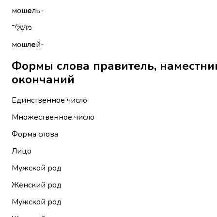
мош
е
ль-
מוֹשְׁלֵי־
мошл
е
й-
Формы слова правитель, наместник, губернатор שֵׁל
окончаний
Единственное число
Множественное число
Форма слова
Лицо
Мужской род
Женский род
Мужской род