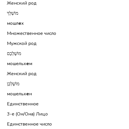
Женский род
מוֹשְׁלֵךְ
мошл
е
х
Множественное число
Мужской род
מוֹשֶׁלְכֶם
мошельх
е
м
Женский род
מוֹשֶׁלְכֶן
мошельх
е
н
Единственное
3-е (Он/Она)
Лицо
Единственное число