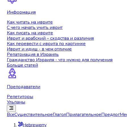
Информация
Как читать на иврите
С чего начать учить иврит
Как писать на иврите
Иврит и арабский – сходства и различия
Как перевести с иврита по картинке
Иврит и идиш - в чем отличие
Репатриация в Израиль
Гражданство Израиля - что нужно для получения
Больше статей
Преподаватели
Репетиторы
Ульпаны
Все
Существительное
Глагол
Прилагательное
Предлог
Ме
Hebrewerry