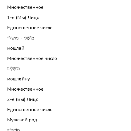
Множественное
1-е (Мы)
Лицо
Единственное число
מוֹשְׁלַי ~ מושליי
мошл
а
й
Множественное число
מוֹשְׁלֵינוּ
мошл
е
йну
Множественное
2-е (Вы)
Лицо
Единственное число
Мужской род
מוֹשְׁלֶיךָ