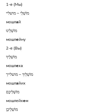
1-е (Мы)
מוֹשְׁלַי ~ מושליי
мошл
а
й
מוֹשְׁלֵינוּ
мошл
е
йну
2-е (Вы)
מוֹשְׁלֶיךָ
мошл
е
ха
מוֹשְׁלַיִךְ ~ מושלייך
мошл
а
йих
מוֹשְׁלֵיכֶם
мошлейх
е
м
מוֹשְׁלֵיכֶן