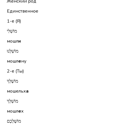
Женский род
Единственное
1-е (Я)
מוֹשְׁלִי
мошл
и
מוֹשְׁלֵנוּ
мошл
е
ну
2-е (Ты)
מוֹשֶׁלְךָ
мошельх
а
מוֹשְׁלֵךְ
мошл
е
х
מוֹשֶׁלְכֶם