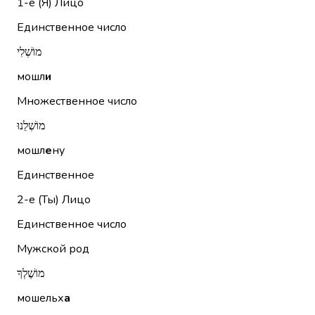
1-е (Я)
Лицо
Единственное число
מוֹשְׁלִי
мошл
и
Множественное число
מוֹשְׁלֵנוּ
мошл
е
ну
Единственное
2-е (Ты)
Лицо
Единственное число
Мужской род
מוֹשֶׁלְךָ
мошельх
а