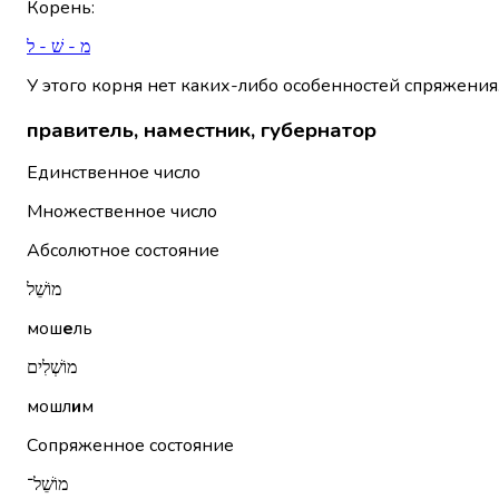
Корень
:
מ - שׁ - ל
У этого корня нет каких-либо особенностей спряжения
правитель, наместник, губернатор
Единственное число
Множественное число
Абсолютное состояние
מוֹשֵׁל
мош
е
ль
מוֹשְׁלִים
мошл
и
м
Сопряженное состояние
מוֹשֵׁל־