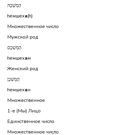
הֶמְשֵׁכָהּ
hемшех
а
(h)
Множественное число
Мужской род
הֶמְשֵׁכָם
hемшех
а
м
Женский род
הֶמְשֵׁכָן
hемшех
а
н
Множественное
1-е (Мы)
Лицо
Единственное число
Множественное число