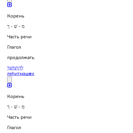
Корень
מ - שׁ - ך
Часть речи
Глагол
продолжать
לְהִתְמַשֵּׁךְ
леhитмаш
е
х
Корень
מ - שׁ - ך
Часть речи
Глагол