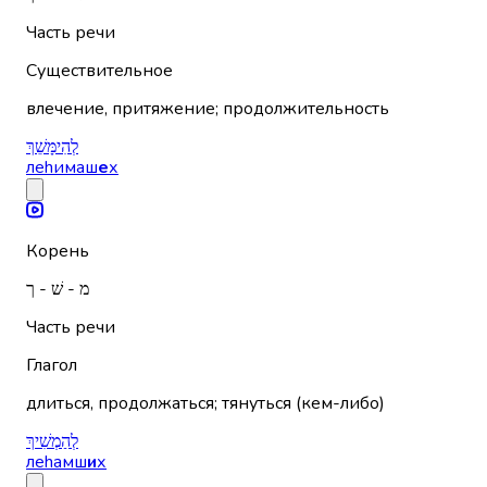
Часть речи
Существительное
влечение, притяжение; продолжительность
לְהִימָּשֵׁךְ
леhимаш
е
х
Корень
מ - שׁ - ך
Часть речи
Глагол
длиться, продолжаться; тянуться (кем-либо)
לְהַמְשִׁיךְ
леhамш
и
х