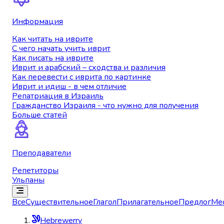
Информация
Как читать на иврите
С чего начать учить иврит
Как писать на иврите
Иврит и арабский – сходства и различия
Как перевести с иврита по картинке
Иврит и идиш - в чем отличие
Репатриация в Израиль
Гражданство Израиля - что нужно для получения
Больше статей
Преподаватели
Репетиторы
Ульпаны
Все
Существительное
Глагол
Прилагательное
Предлог
Ме
Hebrewerry