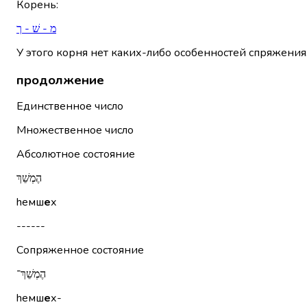
Корень
:
מ - שׁ - ך
У этого корня нет каких-либо особенностей спряжения
продолжение
Единственное число
Множественное число
Абсолютное состояние
הֶמְשֵׁךְ
hемш
е
х
------
Сопряженное состояние
הֶמְשֵׁךְ־
hемш
е
х-