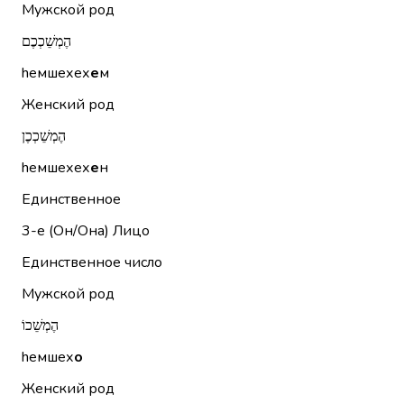
Мужской род
הֶמְשֵׁכְכֶם
hемшехех
е
м
Женский род
הֶמְשֵׁכְכֶן
hемшехех
е
н
Единственное
3-е (Он/Она)
Лицо
Единственное число
Мужской род
הֶמְשֵׁכוֹ
hемшех
о
Женский род