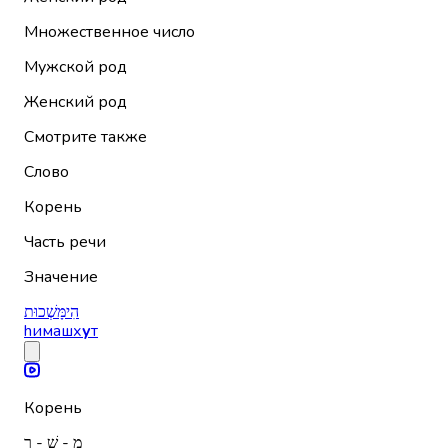
Множественное число
Мужской род
Женский род
Смотрите также
Слово
Корень
Часть речи
Значение
הִימָּשְׁכוּת
hимашх
у
т
Корень
מ - שׁ - ך