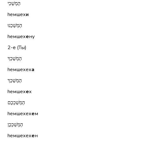
הֶמְשֵׁכִי
hемшех
и
הֶמְשֵׁכֵנוּ
hемшех
е
ну
2-е (Ты)
הֶמְשֵׁכְךָ
hемшехех
а
הֶמְשֵׁכֵךְ
hемшех
е
х
הֶמְשֵׁכְכֶם
hемшехех
е
м
הֶמְשֵׁכְכֶן
hемшехех
е
н