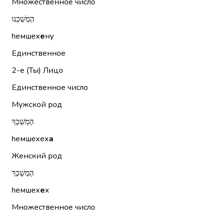
Множественное число
הֶמְשֵׁכֵנוּ
hемшех
е
ну
Единственное
2-е (Ты)
Лицо
Единственное число
Мужской род
הֶמְשֵׁכְךָ
hемшехех
а
Женский род
הֶמְשֵׁכֵךְ
hемшех
е
х
Множественное число