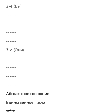
2-е (Вы)
------
------
------
------
3-е (Они)
------
------
------
------
Абсолютное состояние
Единственное число
הֶמְשֵׁךְ