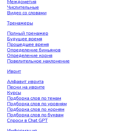
Междометия
Числительные
Видео со словами
Тренажеры
Полный тренажер
Будущее время
Прошедшее время
Определение биньянов
Определение корня
Повелительное наклонение
Иврит
Алфавит иврита
Песни на иврите
Курсы
Подборка слов по темам
Подборка слов по уровням
Подборка слов по корням
Подборка слов по буквам
Спроси в Chat GPT
Информация