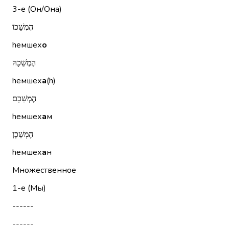
3-е (Он/Она)
הֶמְשֵׁכוֹ
hемшех
о
הֶמְשֵׁכָהּ
hемшех
а
(h)
הֶמְשֵׁכָם
hемшех
а
м
הֶמְשֵׁכָן
hемшех
а
н
Множественное
1-е (Мы)
------
------