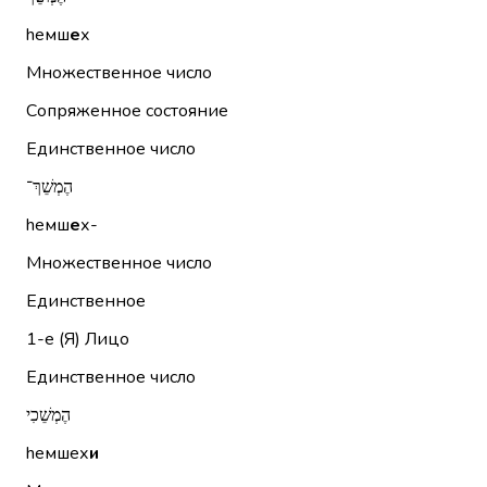
hемш
е
х
Множественное число
Сопряженное состояние
Единственное число
הֶמְשֵׁךְ־
hемш
е
х-
Множественное число
Единственное
1-е (Я)
Лицо
Единственное число
הֶמְשֵׁכִי
hемшех
и