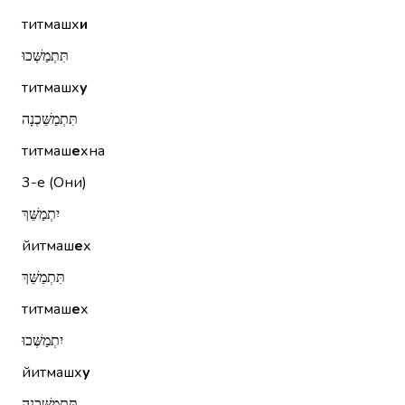
титмашх
и
תִּתְמַשְּׁכוּ
титмашх
у
תִּתְמַשֵּׁכְנָה
титмаш
е
хна
3-е (Они)
יִתְמַשֵּׁךְ
йитмаш
е
х
תִּתְמַשֵּׁךְ
титмаш
е
х
יִתְמַשְּׁכוּ
йитмашх
у
תִּתְמַשֵּׁכְנָה