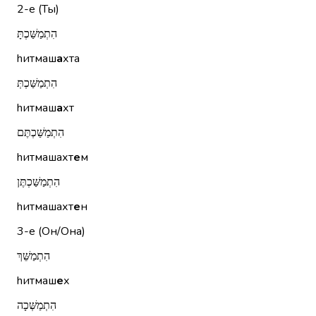
2-е (Ты)
הִתְמַשַּׁכְתָּ
hитмаш
а
хта
הִתְמַשַּׁכְתְּ
hитмаш
а
хт
הִתְמַשַּׁכְתֶּם
hитмашахт
е
м
הִתְמַשַּׁכְתֶּן
hитмашахт
е
н
3-е (Он/Она)
הִתְמַשֵּׁךְ
hитмаш
е
х
הִתְמַשְּׁכָה