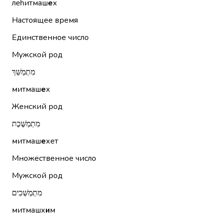
леhитмаш
е
х
Настоящее время
Единственное число
Мужской род
מִתְמַשֵּׁךְ
митмаш
е
х
Женский род
מִתְמַשֶּׁכֶת
митмаш
е
хет
Множественное число
Мужской род
מִתְמַשְּׁכִים
митмашх
и
м