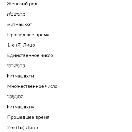
Женский род
מִתְמַשְּׁכוֹת
митмашх
о
т
Прошедшее время
1-е (Я)
Лицо
Единственное число
הִתְמַשַּׁכְתִּי
hитмаш
а
хти
Множественное число
הִתְמַשַּׁכְנוּ
hитмаш
а
хну
Прошедшее время
2-е (Ты)
Лицо