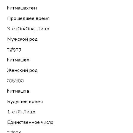
hитмашахт
е
н
Прошедшее время
3-е (Он/Она)
Лицо
Мужской род
הִתְמַשֵּׁךְ
hитмаш
е
х
Женский род
הִתְמַשְּׁכָה
hитмашх
а
Будущее время
1-е (Я)
Лицо
Единственное число
אֶתְמַשֵּׁךְ