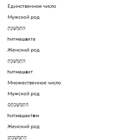
Единственное число
Мужской род
הִתְמַשַּׁכְתָּ
hитмаш
а
хта
Женский род
הִתְמַשַּׁכְתְּ
hитмаш
а
хт
Множественное число
Мужской род
הִתְמַשַּׁכְתֶּם
hитмашахт
е
м
Женский род
הִתְמַשַּׁכְתֶּן