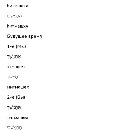
hитмашх
а
הִתְמַשְּׁכוּ
hитмашх
у
Будущее время
1-е (Мы)
אֶתְמַשֵּׁךְ
этмаш
е
х
נִתְמַשֵּׁךְ
нитмаш
е
х
2-е (Вы)
תִּתְמַשֵּׁךְ
титмаш
е
х
תִּתְמַשְּׁכִי