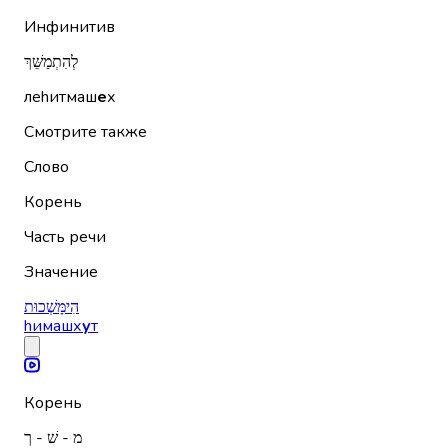
Инфинитив
לְהִתְמַשֵּׁךְ
леhитмаш
е
х
Смотрите также
Слово
Корень
Часть речи
Значение
הִימָּשְׁכוּת
hимашх
у
т
Корень
מ - שׁ - ך