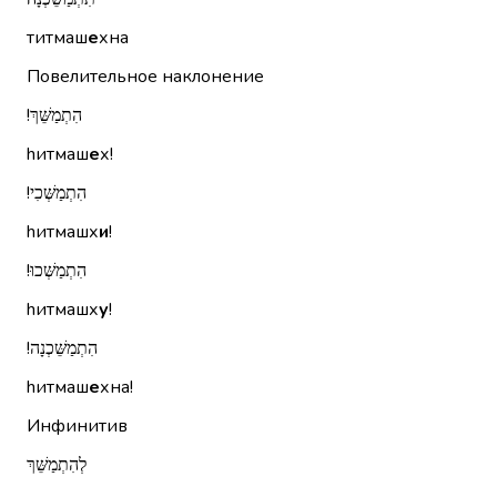
титмаш
е
хна
Повелительное наклонение
הִתְמַשֵּׁךְ!‏
hитмаш
е
х!
הִתְמַשְּׁכִי!‏
hитмашх
и
!
הִתְמַשְּׁכוּ!‏
hитмашх
у
!
הִתְמַשֵּׁכְנָה!‏
hитмаш
е
хна!
Инфинитив
לְהִתְמַשֵּׁךְ