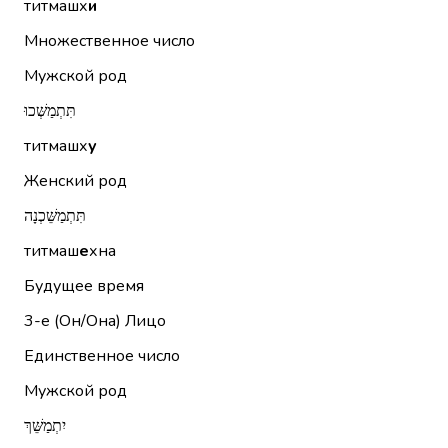
титмашх
и
Множественное число
Мужской род
תִּתְמַשְּׁכוּ
титмашх
у
Женский род
תִּתְמַשֵּׁכְנָה
титмаш
е
хна
Будущее время
3-е (Он/Она)
Лицо
Единственное число
Мужской род
יִתְמַשֵּׁךְ