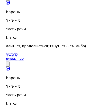
Корень
מ - שׁ - ך
Часть речи
Глагол
длиться, продолжаться; тянуться (кем-либо)
לְהַמְשִׁיךְ
леhамш
и
х
Корень
מ - שׁ - ך
Часть речи
Глагол