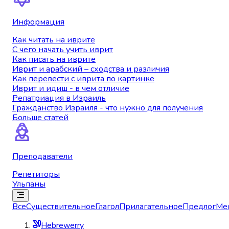
Информация
Как читать на иврите
С чего начать учить иврит
Как писать на иврите
Иврит и арабский – сходства и различия
Как перевести с иврита по картинке
Иврит и идиш - в чем отличие
Репатриация в Израиль
Гражданство Израиля - что нужно для получения
Больше статей
Преподаватели
Репетиторы
Ульпаны
Все
Существительное
Глагол
Прилагательное
Предлог
Ме
Hebrewerry