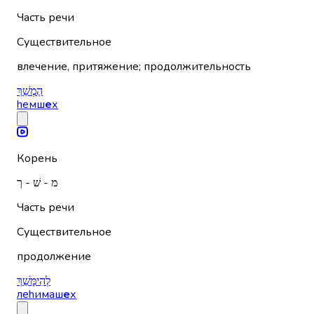
Часть речи
Существительное
влечение, притяжение; продолжительность
הֶמְשֵׁךְ
hемш
е
х
Корень
מ - שׁ - ך
Часть речи
Существительное
продолжение
לְהִימָּשֵׁךְ
леhимаш
е
х