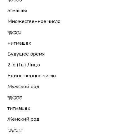
этмаш
е
х
Множественное число
נִתְמַשֵּׁךְ
нитмаш
е
х
Будущее время
2-е (Ты)
Лицо
Единственное число
Мужской род
תִּתְמַשֵּׁךְ
титмаш
е
х
Женский род
תִּתְמַשְּׁכִי