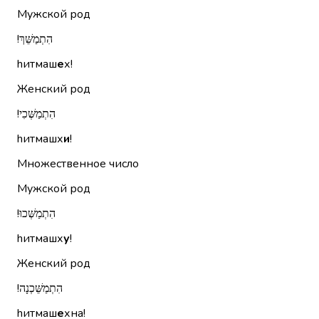
Мужской род
הִתְמַשֵּׁךְ!‏
hитмаш
е
х!
Женский род
הִתְמַשְּׁכִי!‏
hитмашх
и
!
Множественное число
Мужской род
הִתְמַשְּׁכוּ!‏
hитмашх
у
!
Женский род
הִתְמַשֵּׁכְנָה!‏
hитмаш
е
хна!