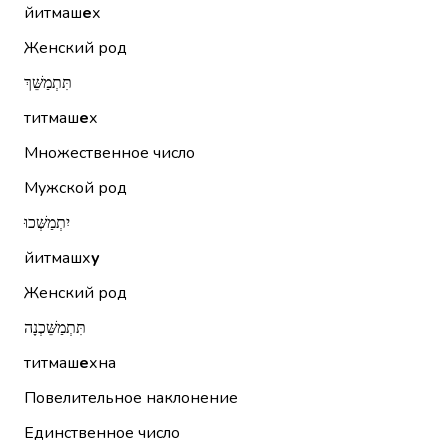
йитмаш
е
х
Женский род
תִּתְמַשֵּׁךְ
титмаш
е
х
Множественное число
Мужской род
יִתְמַשְּׁכוּ
йитмашх
у
Женский род
תִּתְמַשֵּׁכְנָה
титмаш
е
хна
Повелительное наклонение
Единственное число