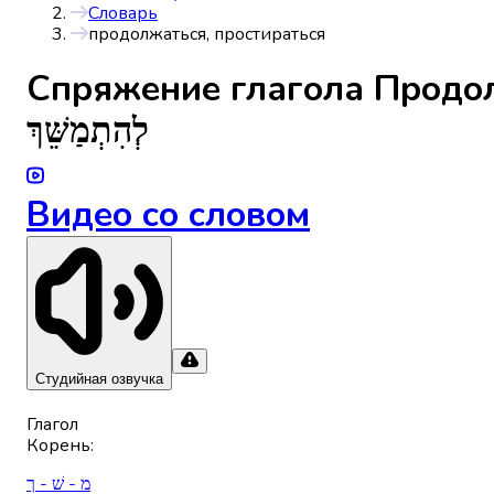
Словарь
продолжаться, простираться
Спряжениe глагола
Продол
לְהִתְמַשֵּׁךְ
Видео со словом
Студийная озвучка
Глагол
Корень
:
מ - שׁ - ך