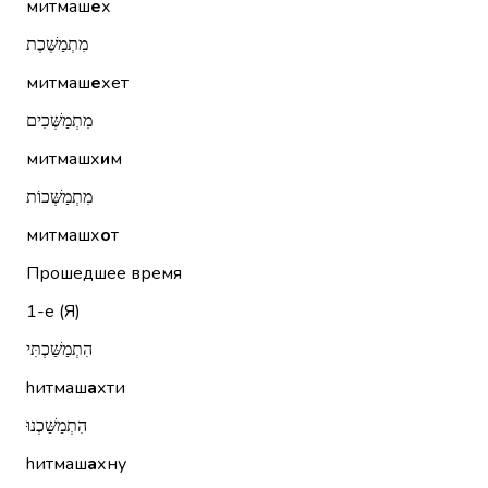
митмаш
е
х
מִתְמַשֶּׁכֶת
митмаш
е
хет
מִתְמַשְּׁכִים
митмашх
и
м
מִתְמַשְּׁכוֹת
митмашх
о
т
Прошедшее время
1-е (Я)
הִתְמַשַּׁכְתִּי
hитмаш
а
хти
הִתְמַשַּׁכְנוּ
hитмаш
а
хну