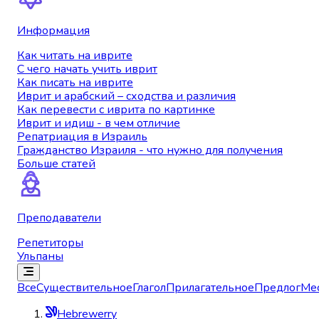
Информация
Как читать на иврите
С чего начать учить иврит
Как писать на иврите
Иврит и арабский – сходства и различия
Как перевести с иврита по картинке
Иврит и идиш - в чем отличие
Репатриация в Израиль
Гражданство Израиля - что нужно для получения
Больше статей
Преподаватели
Репетиторы
Ульпаны
Все
Существительное
Глагол
Прилагательное
Предлог
Ме
Hebrewerry