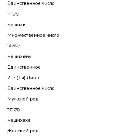
Единственное число
מְשִׁיחִי
меших
и
Множественное число
מְשִׁיחֵנוּ
меших
е
ну
Единственное
2-е (Ты)
Лицо
Единственное число
Мужской род
מְשִׁיחֲךָ
мешихах
а
Женский род