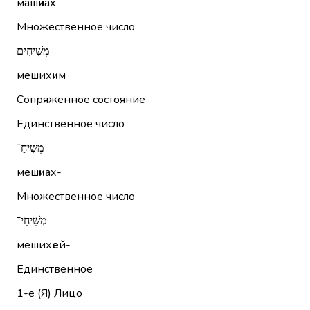
маш
и
ах
Множественное число
מְשִׁיחִים
меших
и
м
Сопряженное состояние
Единственное число
מְשִׁיחַ־
меш
и
ах-
Множественное число
מְשִׁיחֵי־
меших
е
й-
Единственное
1-е (Я)
Лицо