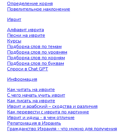
Определение корня
Повелительное наклонение
Иврит
Алфавит иврита
Песни на иврите
Курсы
Подборка слов по темам
Подборка слов по уровням
Подборка слов по корням
Подборка слов по буквам
Спроси в Chat GPT
Информация
Как читать на иврите
С чего начать учить иврит
Как писать на иврите
Иврит и арабский – сходства и различия
Как перевести с иврита по картинке
Иврит и идиш - в чем отличие
Репатриация в Израиль
Гражданство Израиля - что нужно для получения