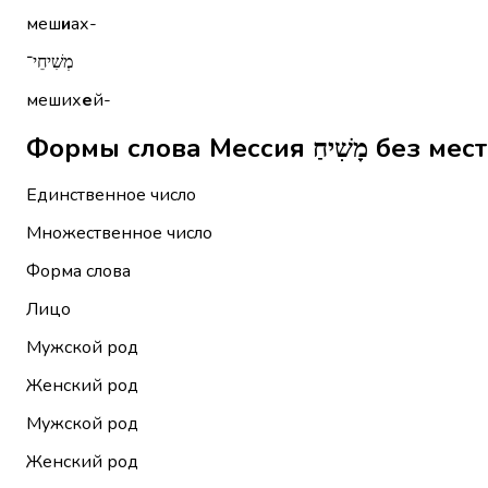
меш
и
ах-
מְשִׁיחֵי־
меших
е
й-
Формы слова Месс
Единственное число
Множественное число
Форма слова
Лицо
Мужской род
Женский род
Мужской род
Женский род