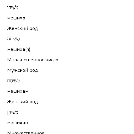
מְשִׁיחוֹ
меших
о
Женский род
מְשִׁיחָהּ
меших
а
(h)
Множественное число
Мужской род
מְשִׁיחָם
меших
а
м
Женский род
מְשִׁיחָן
меших
а
н
Множественное