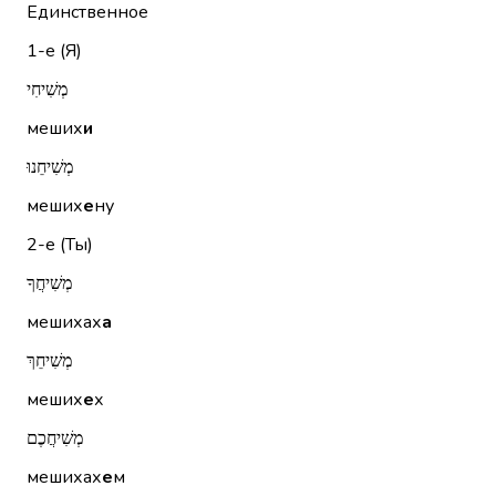
Единственное
1-е (Я)
מְשִׁיחִי
меших
и
מְשִׁיחֵנוּ
меших
е
ну
2-е (Ты)
מְשִׁיחֲךָ
мешихах
а
מְשִׁיחֵךְ
меших
е
х
מְשִׁיחֲכֶם
мешихах
е
м