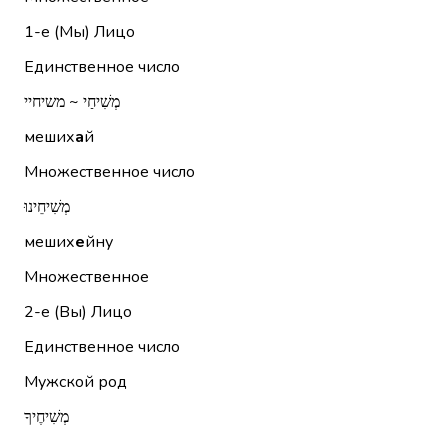
1-е (Мы)
Лицо
Единственное число
מְשִׁיחַי ~ משיחיי
меших
а
й
Множественное число
מְשִׁיחֵינוּ
меших
е
йну
Множественное
2-е (Вы)
Лицо
Единственное число
Мужской род
מְשִׁיחֶיךָ