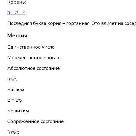
Корень
:
מ - שׁ - ח
Последняя буква корня – гортанная. Это влияет на сосе
Мессия
Единственное число
Множественное число
Абсолютное состояние
מָשִׁיחַ
маш
и
ах
מְשִׁיחִים
меших
и
м
Сопряженное состояние
מְשִׁיחַ־