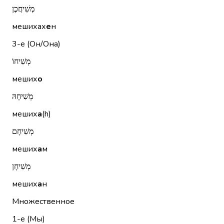
מְשִׁיחֲכֶן
мешихах
е
н
3-е (Он/Она)
מְשִׁיחוֹ
меших
о
מְשִׁיחָהּ
меших
а
(h)
מְשִׁיחָם
меших
а
м
מְשִׁיחָן
меших
а
н
Множественное
1-е (Мы)