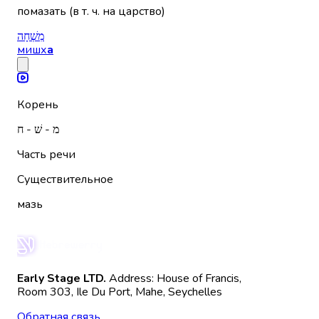
помазать (в т. ч. на царство)
מִשְׁחָה
мишх
а
Корень
מ - שׁ - ח
Часть речи
Существительное
мазь
Early Stage LTD.
Address: House of Francis,
Room 303, Ile Du Port, Mahe, Seychelles
Обратная связь