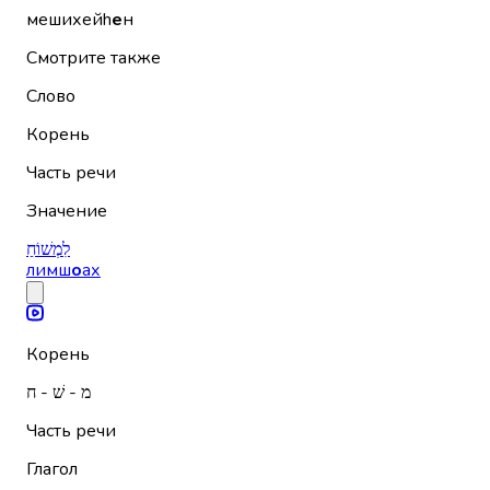
мешихейh
е
н
Смотрите также
Слово
Корень
Часть речи
Значение
לִמְשׁוֹחַ
лимш
о
ах
Корень
מ - שׁ - ח
Часть речи
Глагол