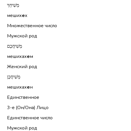
מְשִׁיחֵךְ
меших
е
х
Множественное число
Мужской род
מְשִׁיחֲכֶם
мешихах
е
м
Женский род
מְשִׁיחֲכֶן
мешихах
е
н
Единственное
3-е (Он/Она)
Лицо
Единственное число
Мужской род