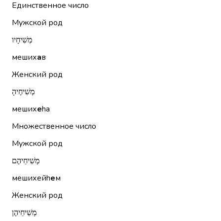
Единственное число
Мужской род
מְשִׁיחָיו
меших
а
в
Женский род
מְשִׁיחֶיהָ
меших
е
hа
Множественное число
Мужской род
מְשִׁיחֵיהֶם
мешихейh
е
м
Женский род
מְשִׁיחֵיהֶן