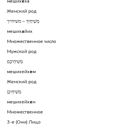
меших
е
ха
Женский род
מְשִׁיחַיִךְ ~ משיחייך
меших
а
йих
Множественное число
Мужской род
מְשִׁיחֵיכֶם
мешихейх
е
м
Женский род
מְשִׁיחֵיכֶן
мешихейх
е
н
Множественное
3-е (Они)
Лицо