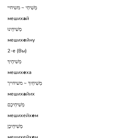
מְשִׁיחַי ~ משיחיי
меших
а
й
מְשִׁיחֵינוּ
меших
е
йну
2-е (Вы)
מְשִׁיחֶיךָ
меших
е
ха
מְשִׁיחַיִךְ ~ משיחייך
меших
а
йих
מְשִׁיחֵיכֶם
мешихейх
е
м
מְשִׁיחֵיכֶן
мешихейх
е
н