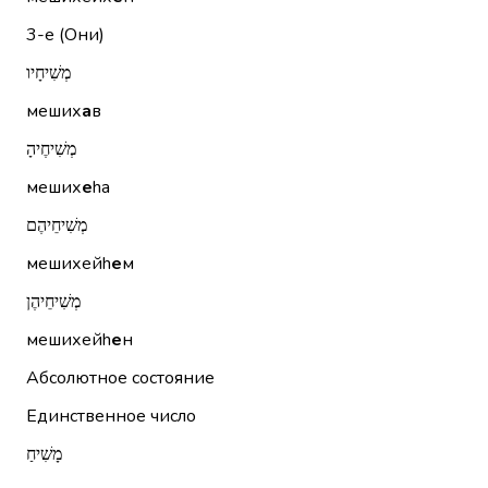
3-е (Они)
מְשִׁיחָיו
меших
а
в
מְשִׁיחֶיהָ
меших
е
hа
מְשִׁיחֵיהֶם
мешихейh
е
м
מְשִׁיחֵיהֶן
мешихейh
е
н
Абсолютное состояние
Единственное число
מָשִׁיחַ