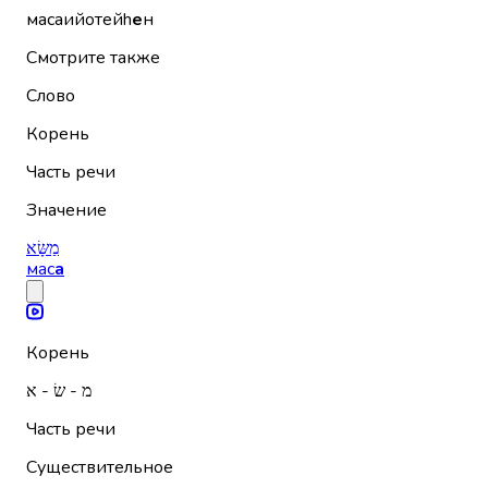
масаийотейh
е
н
Смотрите также
Слово
Корень
Часть речи
Значение
מַשָּׂא
мас
а
Корень
מ - שׂ - א
Часть речи
Существительное