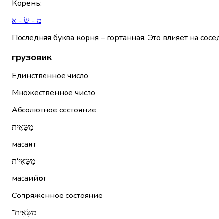
Корень
:
מ - שׂ - א
Последняя буква корня – гортанная. Это влияет на сосе
грузовик
Единственное число
Множественное число
Абсолютное состояние
מַשָּׂאִית
маса
и
т
מַשָּׂאִיּוֹת
масаий
о
т
Сопряженное состояние
מַשָּׂאִית־