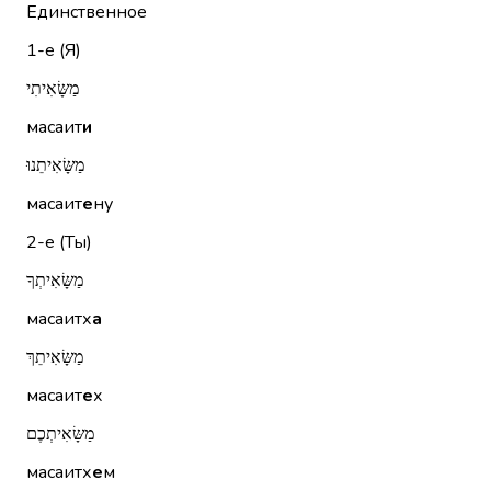
Единственное
1-е (Я)
מַשָּׂאִיתִי
масаит
и
מַשָּׂאִיתֵנוּ
масаит
е
ну
2-е (Ты)
מַשָּׂאִיתְךָ
масаитх
а
מַשָּׂאִיתֵךְ
масаит
е
х
מַשָּׂאִיתְכֶם
масаитх
е
м