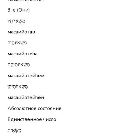
3-е (Они)
מַשָּׂאִיּוֹתָיו
масаийот
а
в
מַשָּׂאִיּוֹתֶיהָ
масаийот
е
hа
מַשָּׂאִיּוֹתֵיהֶם
масаийотейh
е
м
מַשָּׂאִיּוֹתֵיהֶן
масаийотейh
е
н
Абсолютное состояние
Единственное число
מַשָּׂאִית