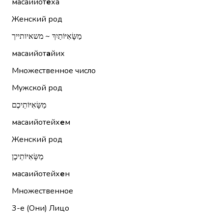
масаийот
е
ха
Женский род
מַשָּׂאִיּוֹתַיִךְ ~ משאיותייך
масаийот
а
йих
Множественное число
Мужской род
מַשָּׂאִיּוֹתֵיכֶם
масаийотейх
е
м
Женский род
מַשָּׂאִיּוֹתֵיכֶן
масаийотейх
е
н
Множественное
3-е (Они)
Лицо