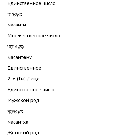
Единственное число
מַשָּׂאִיתִי
масаит
и
Множественное число
מַשָּׂאִיתֵנוּ
масаит
е
ну
Единственное
2-е (Ты)
Лицо
Единственное число
Мужской род
מַשָּׂאִיתְךָ
масаитх
а
Женский род