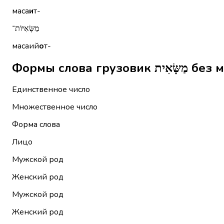
маса
и
т-
מַשָּׂאִיּוֹת־
масаий
о
т-
Формы слова
Единственное число
Множественное число
Форма слова
Лицо
Мужской род
Женский род
Мужской род
Женский род