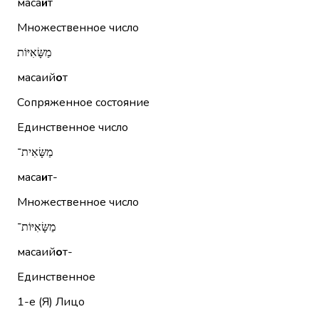
маса
и
т
Множественное число
מַשָּׂאִיּוֹת
масаий
о
т
Сопряженное состояние
Единственное число
מַשָּׂאִית־
маса
и
т-
Множественное число
מַשָּׂאִיּוֹת־
масаий
о
т-
Единственное
1-е (Я)
Лицо