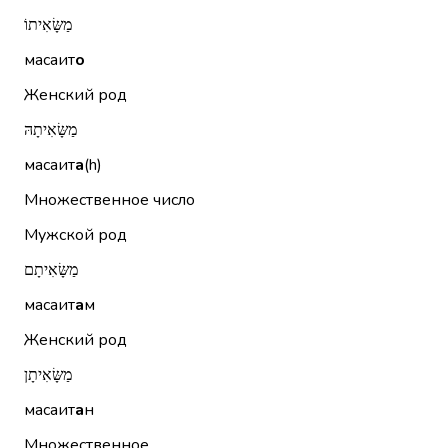
מַשָּׂאִיתוֹ
масаит
о
Женский род
מַשָּׂאִיתָהּ
масаит
а
(h)
Множественное число
Мужской род
מַשָּׂאִיתָם
масаит
а
м
Женский род
מַשָּׂאִיתָן
масаит
а
н
Множественное