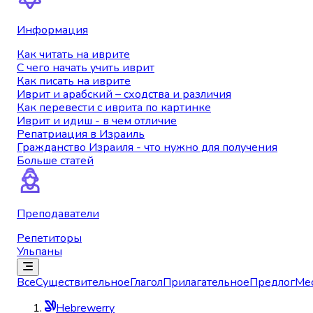
Информация
Как читать на иврите
С чего начать учить иврит
Как писать на иврите
Иврит и арабский – сходства и различия
Как перевести с иврита по картинке
Иврит и идиш - в чем отличие
Репатриация в Израиль
Гражданство Израиля - что нужно для получения
Больше статей
Преподаватели
Репетиторы
Ульпаны
Все
Существительное
Глагол
Прилагательное
Предлог
Ме
Hebrewerry