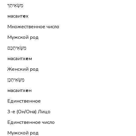
מַשָּׂאִיתֵךְ
масаит
е
х
Множественное число
Мужской род
מַשָּׂאִיתְכֶם
масаитх
е
м
Женский род
מַשָּׂאִיתְכֶן
масаитх
е
н
Единственное
3-е (Он/Она)
Лицо
Единственное число
Мужской род