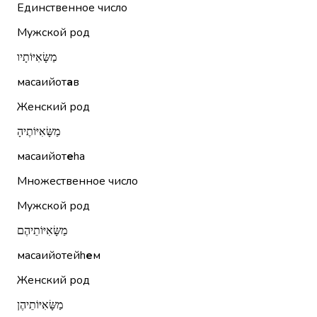
Единственное число
Мужской род
מַשָּׂאִיּוֹתָיו
масаийот
а
в
Женский род
מַשָּׂאִיּוֹתֶיהָ
масаийот
е
hа
Множественное число
Мужской род
מַשָּׂאִיּוֹתֵיהֶם
масаийотейh
е
м
Женский род
מַשָּׂאִיּוֹתֵיהֶן