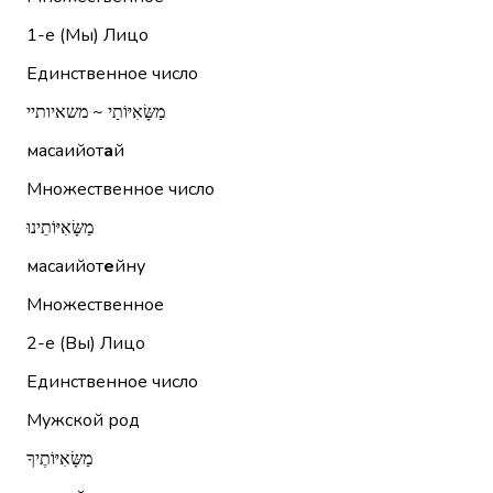
1-е (Мы)
Лицо
Единственное число
מַשָּׂאִיּוֹתַי ~ משאיותיי
масаийот
а
й
Множественное число
מַשָּׂאִיּוֹתֵינוּ
масаийот
е
йну
Множественное
2-е (Вы)
Лицо
Единственное число
Мужской род
מַשָּׂאִיּוֹתֶיךָ