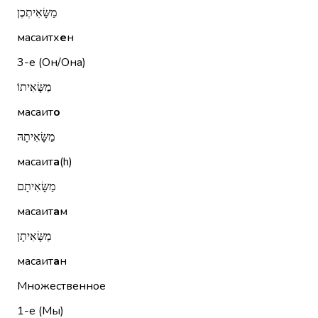
מַשָּׂאִיתְכֶן
масаитх
е
н
3-е (Он/Она)
מַשָּׂאִיתוֹ
масаит
о
מַשָּׂאִיתָהּ
масаит
а
(h)
מַשָּׂאִיתָם
масаит
а
м
מַשָּׂאִיתָן
масаит
а
н
Множественное
1-е (Мы)