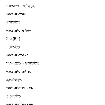
מַשָּׂאִיּוֹתַי ~ משאיותיי
масаийот
а
й
מַשָּׂאִיּוֹתֵינוּ
масаийот
е
йну
2-е (Вы)
מַשָּׂאִיּוֹתֶיךָ
масаийот
е
ха
מַשָּׂאִיּוֹתַיִךְ ~ משאיותייך
масаийот
а
йих
מַשָּׂאִיּוֹתֵיכֶם
масаийотейх
е
м
מַשָּׂאִיּוֹתֵיכֶן
масаийотейх
е
н