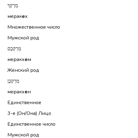
מְרָקֵךְ
мерак
е
х
Множественное число
Мужской род
מְרַקְכֶם
меракх
е
м
Женский род
מְרַקְכֶן
меракх
е
н
Единственное
3-е (Он/Она)
Лицо
Единственное число
Мужской род