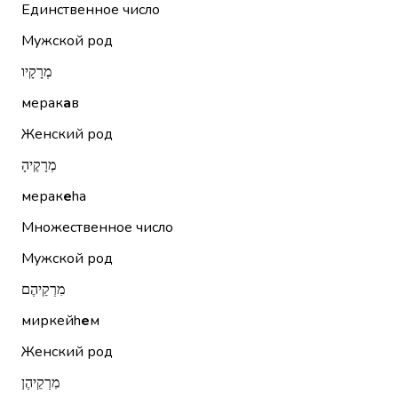
Единственное число
Мужской род
מְרָקָיו
мерак
а
в
Женский род
מְרָקֶיהָ
мерак
е
hа
Множественное число
Мужской род
מִרְקֵיהֶם
миркейh
е
м
Женский род
מִרְקֵיהֶן