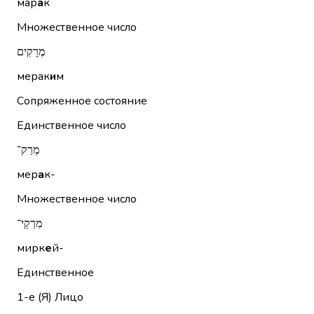
мар
а
к
Множественное число
מְרָקִים
мерак
и
м
Сопряженное состояние
Единственное число
מְרַק־
мер
а
к-
Множественное число
מִרְקֵי־
мирк
е
й-
Единственное
1-е (Я)
Лицо