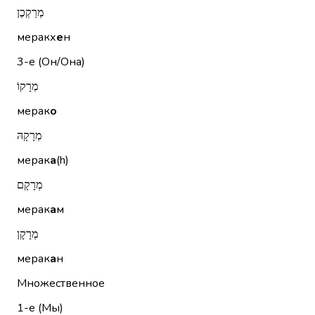
מְרַקְכֶן
меракх
е
н
3-е (Он/Она)
מְרָקוֹ
мерак
о
מְרָקָהּ
мерак
а
(h)
מְרָקָם
мерак
а
м
מְרָקָן
мерак
а
н
Множественное
1-е (Мы)