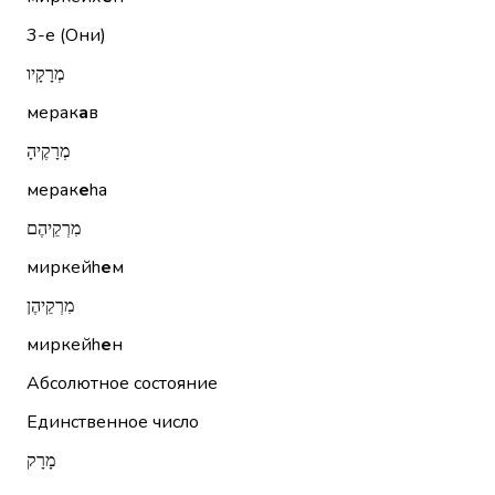
3-е (Они)
מְרָקָיו
мерак
а
в
מְרָקֶיהָ
мерак
е
hа
מִרְקֵיהֶם
миркейh
е
м
מִרְקֵיהֶן
миркейh
е
н
Абсолютное состояние
Единственное число
מָרָק