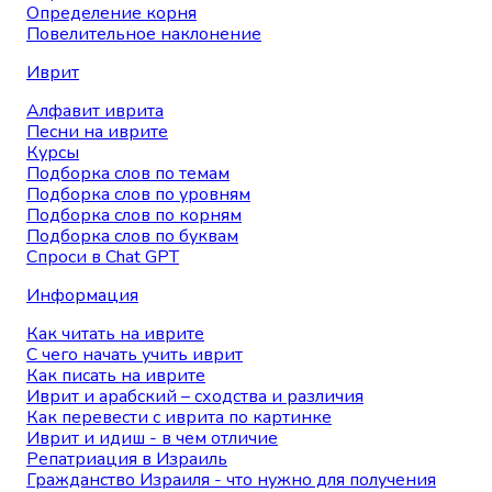
Определение корня
Повелительное наклонение
Иврит
Алфавит иврита
Песни на иврите
Курсы
Подборка слов по темам
Подборка слов по уровням
Подборка слов по корням
Подборка слов по буквам
Спроси в Chat GPT
Информация
Как читать на иврите
С чего начать учить иврит
Как писать на иврите
Иврит и арабский – сходства и различия
Как перевести с иврита по картинке
Иврит и идиш - в чем отличие
Репатриация в Израиль
Гражданство Израиля - что нужно для получения