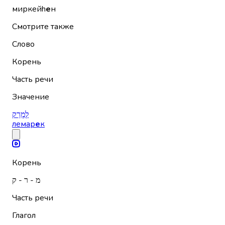
миркейh
е
н
Смотрите также
Слово
Корень
Часть речи
Значение
לְמָרֵק
лемар
е
к
Корень
מ - ר - ק
Часть речи
Глагол