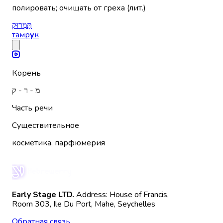
полировать; очищать от греха (лит.)
תַּמְרוּק
тамр
у
к
Корень
מ - ר - ק
Часть речи
Существительное
косметика, парфюмерия
Early Stage LTD.
Address: House of Francis,
Room 303, Ile Du Port, Mahe, Seychelles
Обратная связь