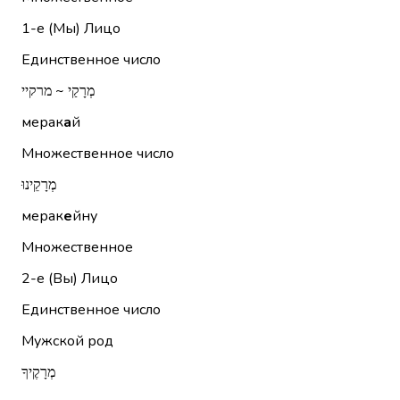
1-е (Мы)
Лицо
Единственное число
מְרָקַי ~ מרקיי
мерак
а
й
Множественное число
מְרָקֵינוּ
мерак
е
йну
Множественное
2-е (Вы)
Лицо
Единственное число
Мужской род
מְרָקֶיךָ