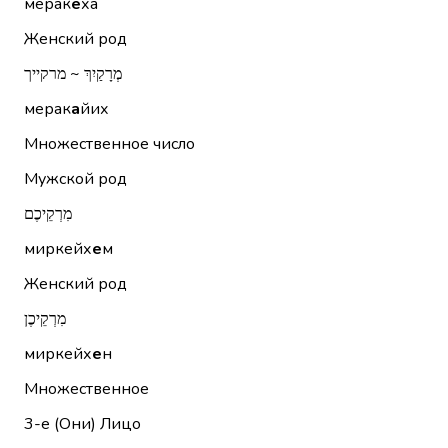
мерак
е
ха
Женский род
מְרָקַיִךְ ~ מרקייך
мерак
а
йих
Множественное число
Мужской род
מִרְקֵיכֶם
миркейх
е
м
Женский род
מִרְקֵיכֶן
миркейх
е
н
Множественное
3-е (Они)
Лицо