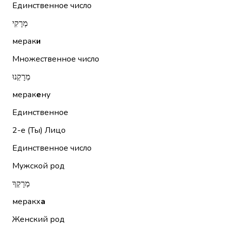
Единственное число
מְרָקִי
мерак
и
Множественное число
מְרָקֵנוּ
мерак
е
ну
Единственное
2-е (Ты)
Лицо
Единственное число
Мужской род
מְרָקְךָ
меракх
а
Женский род