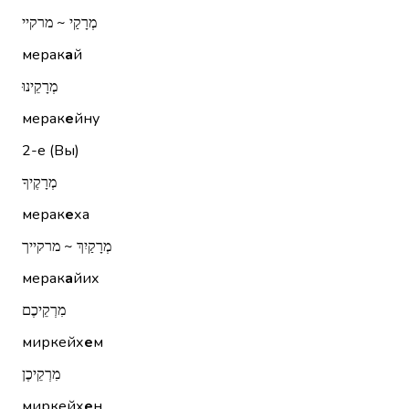
מְרָקַי ~ מרקיי
мерак
а
й
מְרָקֵינוּ
мерак
е
йну
2-е (Вы)
מְרָקֶיךָ
мерак
е
ха
מְרָקַיִךְ ~ מרקייך
мерак
а
йих
מִרְקֵיכֶם
миркейх
е
м
מִרְקֵיכֶן
миркейх
е
н