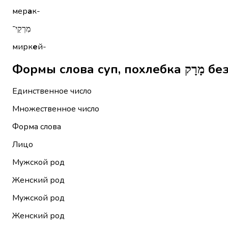
мер
а
к-
מִרְקֵי־
мирк
е
й-
Формы с
Единственное число
Множественное число
Форма слова
Лицо
Мужской род
Женский род
Мужской род
Женский род