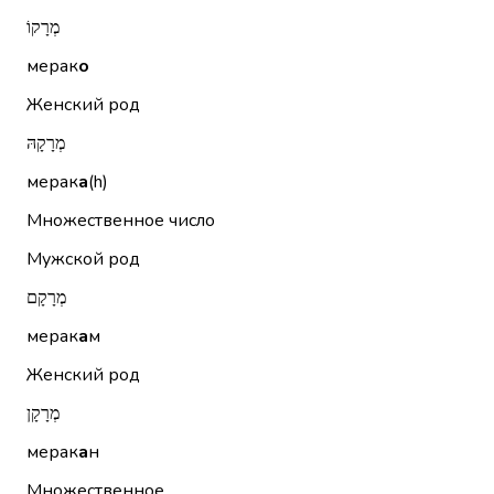
מְרָקוֹ
мерак
о
Женский род
מְרָקָהּ
мерак
а
(h)
Множественное число
Мужской род
מְרָקָם
мерак
а
м
Женский род
מְרָקָן
мерак
а
н
Множественное