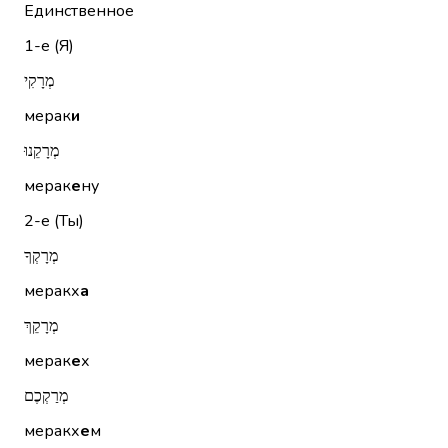
Единственное
1-е (Я)
מְרָקִי
мерак
и
מְרָקֵנוּ
мерак
е
ну
2-е (Ты)
מְרָקְךָ
меракх
а
מְרָקֵךְ
мерак
е
х
מְרַקְכֶם
меракх
е
м