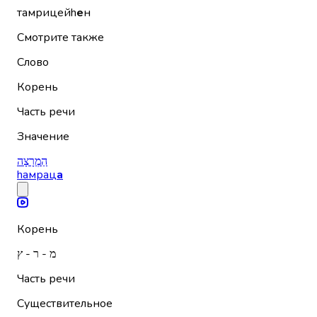
тамрицейh
е
н
Смотрите также
Слово
Корень
Часть речи
Значение
הַמְרָצָה
hамрац
а
Корень
מ - ר - ץ
Часть речи
Существительное