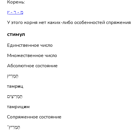
Корень
:
מ - ר - ץ
У этого корня нет каких-либо особенностей спряжения
стимул
Единственное число
Множественное число
Абсолютное состояние
תַּמְרִיץ
тамр
и
ц
תַּמְרִיצִים
тамриц
и
м
Сопряженное состояние
תַּמְרִיץ־