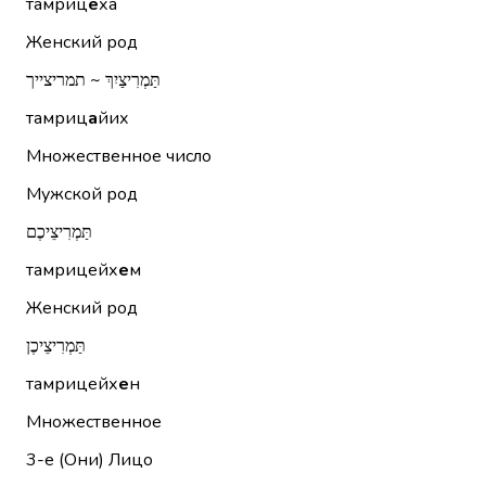
тамриц
е
ха
Женский род
תַּמְרִיצַיִךְ ~ תמריצייך
тамриц
а
йих
Множественное число
Мужской род
תַּמְרִיצֵיכֶם
тамрицейх
е
м
Женский род
תַּמְרִיצֵיכֶן
тамрицейх
е
н
Множественное
3-е (Они)
Лицо