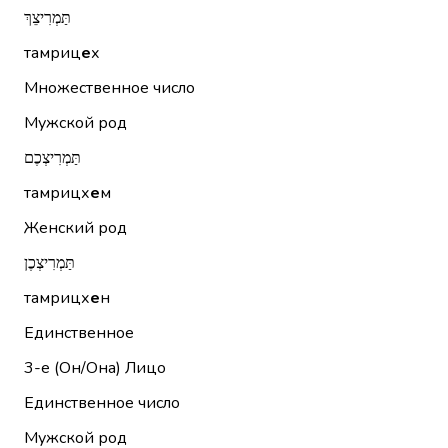
תַּמְרִיצֵךְ
тамриц
е
х
Множественное число
Мужской род
תַּמְרִיצְכֶם
тамрицх
е
м
Женский род
תַּמְרִיצְכֶן
тамрицх
е
н
Единственное
3-е (Он/Она)
Лицо
Единственное число
Мужской род