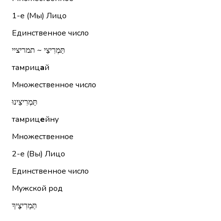
1-е (Мы)
Лицо
Единственное число
תַּמְרִיצַי ~ תמריציי
тамриц
а
й
Множественное число
תַּמְרִיצֵינוּ
тамриц
е
йну
Множественное
2-е (Вы)
Лицо
Единственное число
Мужской род
תַּמְרִיצֶיךָ