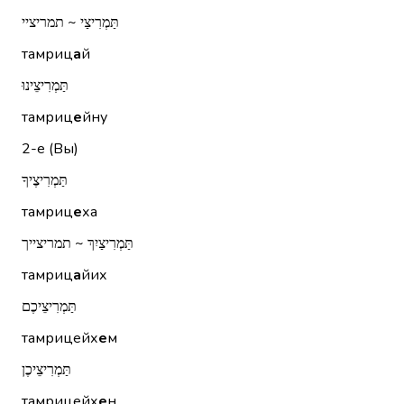
תַּמְרִיצַי ~ תמריציי
тамриц
а
й
תַּמְרִיצֵינוּ
тамриц
е
йну
2-е (Вы)
תַּמְרִיצֶיךָ
тамриц
е
ха
תַּמְרִיצַיִךְ ~ תמריצייך
тамриц
а
йих
תַּמְרִיצֵיכֶם
тамрицейх
е
м
תַּמְרִיצֵיכֶן
тамрицейх
е
н