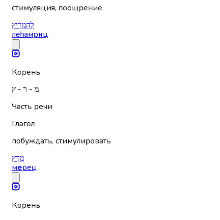
стимуляция, поощрение
לְהַמְרִיץ
леhамр
и
ц
Корень
מ - ר - ץ
Часть речи
Глагол
побуждать, стимулировать
מֶרֶץ
м
е
рец
Корень