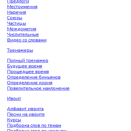
Предлоги
Местоимения
Наречия
Союзы
Частицы
Междометия
Числительные
Видео со словами
Тренажеры
Полный тренажер
Будущее время
Прошедшее время
Определение биньянов
Определение корня
Повелительное наклонение
Иврит
Алфавит иврита
Песни на иврите
Курсы
Подборка слов по темам