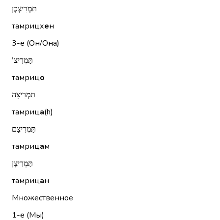
תַּמְרִיצְכֶן
тамрицх
е
н
3-е (Он/Она)
תַּמְרִיצוֹ
тамриц
о
תַּמְרִיצָהּ
тамриц
а
(h)
תַּמְרִיצָם
тамриц
а
м
תַּמְרִיצָן
тамриц
а
н
Множественное
1-е (Мы)