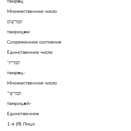
тамр
и
ц
Множественное число
תַּמְרִיצִים
тамриц
и
м
Сопряженное состояние
Единственное число
תַּמְרִיץ־
тамр
и
ц-
Множественное число
תַּמְרִיצֵי־
тамриц
е
й-
Единственное
1-е (Я)
Лицо