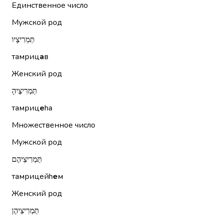
Единственное число
Мужской род
תַּמְרִיצָיו
тамриц
а
в
Женский род
תַּמְרִיצֶיהָ
тамриц
е
hа
Множественное число
Мужской род
תַּמְרִיצֵיהֶם
тамрицейh
е
м
Женский род
תַּמְרִיצֵיהֶן