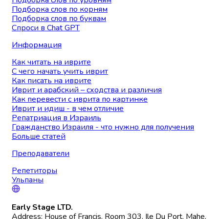
Подборка слов по уровням
Подборка слов по корням
Подборка слов по буквам
Спроси в Chat GPT
Информация
Как читать на иврите
С чего начать учить иврит
Как писать на иврите
Иврит и арабский – сходства и различия
Как перевести с иврита по картинке
Иврит и идиш - в чем отличие
Репатриация в Израиль
Гражданство Израиля - что нужно для получения
Больше статей
Преподаватели
Репетиторы
Ульпаны
Early Stage LTD.
Address: House of Francis, Room 303, Ile Du Port, Mahe,