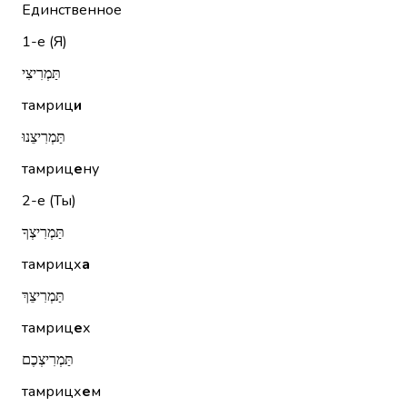
Единственное
1-е (Я)
תַּמְרִיצִי
тамриц
и
תַּמְרִיצֵנוּ
тамриц
е
ну
2-е (Ты)
תַּמְרִיצְךָ
тамрицх
а
תַּמְרִיצֵךְ
тамриц
е
х
תַּמְרִיצְכֶם
тамрицх
е
м