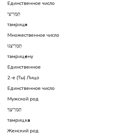
Единственное число
תַּמְרִיצִי
тамриц
и
Множественное число
תַּמְרִיצֵנוּ
тамриц
е
ну
Единственное
2-е (Ты)
Лицо
Единственное число
Мужской род
תַּמְרִיצְךָ
тамрицх
а
Женский род