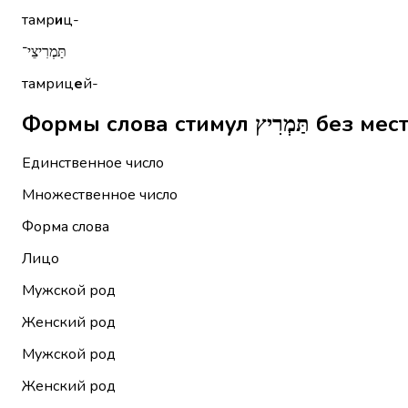
тамр
и
ц-
תַּמְרִיצֵי־
тамриц
е
й-
Формы слова стим
Единственное число
Множественное число
Форма слова
Лицо
Мужской род
Женский род
Мужской род
Женский род