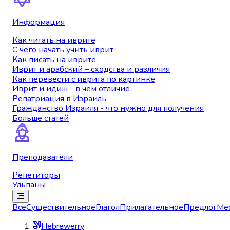
Информация
Как читать на иврите
С чего начать учить иврит
Как писать на иврите
Иврит и арабский – сходства и различия
Как перевести с иврита по картинке
Иврит и идиш - в чем отличие
Репатриация в Израиль
Гражданство Израиля - что нужно для получения
Больше статей
Преподаватели
Репетиторы
Ульпаны
Все
Существительное
Глагол
Прилагательное
Предлог
Ме
Hebrewerry