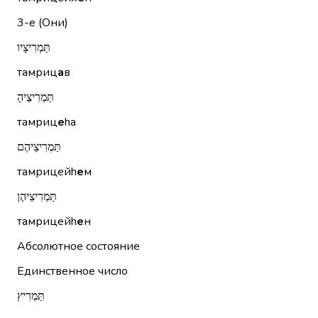
3-е (Они)
תַּמְרִיצָיו
тамриц
а
в
תַּמְרִיצֶיהָ
тамриц
е
hа
תַּמְרִיצֵיהֶם
тамрицейh
е
м
תַּמְרִיצֵיהֶן
тамрицейh
е
н
Абсолютное состояние
Единственное число
תַּמְרִיץ