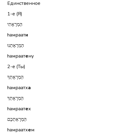
Единственное
1-е (Я)
הַמְרָאָתִי
hамраат
и
הַמְרָאָתֵנוּ
hамраат
е
ну
2-е (Ты)
הַמְרָאָתְךָ
hамраатх
а
הַמְרָאָתֵךְ
hамраат
е
х
הַמְרָאַתְכֶם
hамраатх
е
м