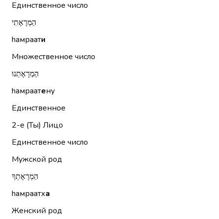
Единственное число
הַמְרָאָתִי
hамраат
и
Множественное число
הַמְרָאָתֵנוּ
hамраат
е
ну
Единственное
2-е (Ты)
Лицо
Единственное число
Мужской род
הַמְרָאָתְךָ
hамраатх
а
Женский род