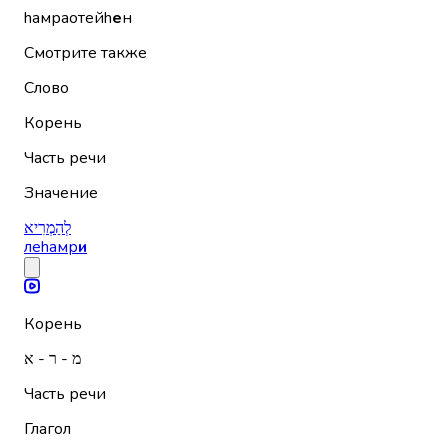
hамраотейh
е
н
Смотрите также
Слово
Корень
Часть речи
Значение
לְהַמְרִיא
леhамр
и
Корень
מ - ר - א
Часть речи
Глагол