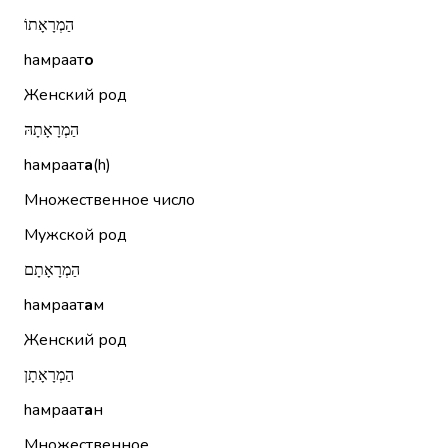
הַמְרָאָתוֹ
hамраат
о
Женский род
הַמְרָאָתָהּ
hамраат
а
(h)
Множественное число
Мужской род
הַמְרָאָתָם
hамраат
а
м
Женский род
הַמְרָאָתָן
hамраат
а
н
Множественное