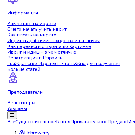
Информация
Как читать на иврите
С чего начать учить иврит
Как писать на иврите
Иврит и арабский – сходства и различия
Как перевести с иврита по картинке
Иврит и идиш - в чем отличие
Репатриация в Израиль
Гражданство Израиля - что нужно для получения
Больше статей
Преподаватели
Репетиторы
Ульпаны
Все
Существительное
Глагол
Прилагательное
Предлог
Ме
Hebrewerry