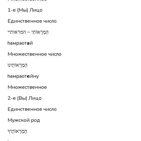
1-е (Мы)
Лицо
Единственное число
הַמְרָאוֹתַי ~ המראותיי
hамраот
а
й
Множественное число
הַמְרָאוֹתֵינוּ
hамраот
е
йну
Множественное
2-е (Вы)
Лицо
Единственное число
Мужской род
הַמְרָאוֹתֶיךָ