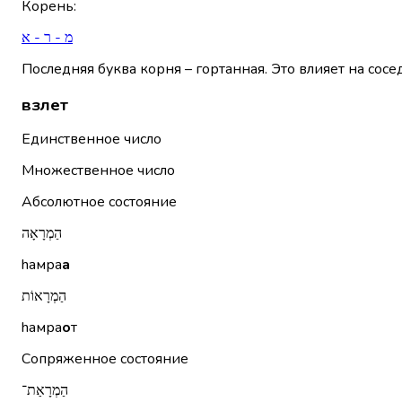
Корень
:
מ - ר - א
Последняя буква корня – гортанная. Это влияет на сосе
взлет
Единственное число
Множественное число
Абсолютное состояние
הַמְרָאָה
hамра
а
הַמְרָאוֹת
hамра
о
т
Сопряженное состояние
הַמְרָאַת־