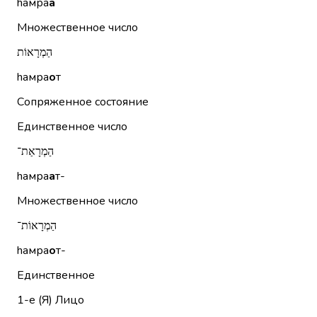
hамра
а
Множественное число
הַמְרָאוֹת
hамра
о
т
Сопряженное состояние
Единственное число
הַמְרָאַת־
hамра
а
т-
Множественное число
הַמְרָאוֹת־
hамра
о
т-
Единственное
1-е (Я)
Лицо