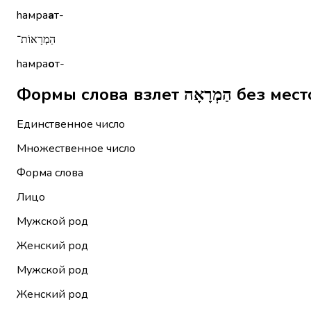
hамра
а
т-
הַמְרָאוֹת־
hамра
о
т-
Формы слова взле
Единственное число
Множественное число
Форма слова
Лицо
Мужской род
Женский род
Мужской род
Женский род