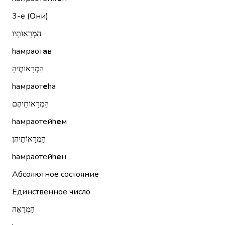
3-е (Они)
הַמְרָאוֹתָיו
hамраот
а
в
הַמְרָאוֹתֶיהָ
hамраот
е
hа
הַמְרָאוֹתֵיהֶם
hамраотейh
е
м
הַמְרָאוֹתֵיהֶן
hамраотейh
е
н
Абсолютное состояние
Единственное число
הַמְרָאָה