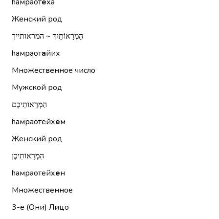
hамраот
е
ха
Женский род
הַמְרָאוֹתַיִךְ ~ המראותייך
hамраот
а
йих
Множественное число
Мужской род
הַמְרָאוֹתֵיכֶם
hамраотейх
е
м
Женский род
הַמְרָאוֹתֵיכֶן
hамраотейх
е
н
Множественное
3-е (Они)
Лицо