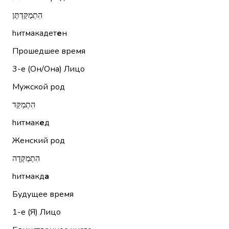
הִתְמַקַּדְתֶּן
hитмакадет
е
н
Прошедшее время
3-е (Он/Она)
Лицо
Мужской род
הִתְמַקֵּד
hитмак
е
д
Женский род
הִתְמַקְּדָה
hитмакд
а
Будущее время
1-е (Я)
Лицо