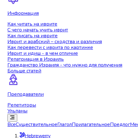
Информация
Как читать на иврите
С чего начать учить иврит
Как писать на иврите
Иврит и арабский – сходства и различия
Как перевести с иврита по картинке
Иврит и идиш - в чем отличие
Репатриация в Израиль
Гражданство Израиля - что нужно для получения
Больше статей
Преподаватели
Репетиторы
Ульпаны
Все
Существительное
Глагол
Прилагательное
Предлог
Ме
Hebrewerry