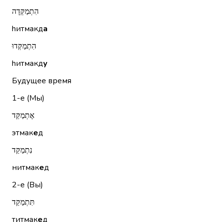
הִתְמַקְּדָה
hитмакд
а
הִתְמַקְּדוּ
hитмакд
у
Будущее время
1-е (Мы)
אֶתְמַקֵּד
этмак
е
д
נִתְמַקֵּד
нитмак
е
д
2-е (Вы)
תִּתְמַקֵּד
титмак
е
д