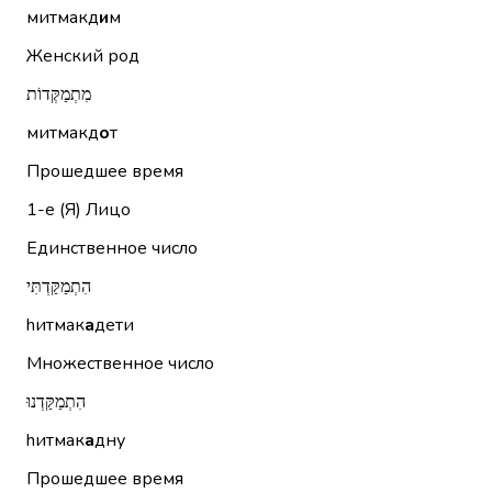
митмакд
и
м
Женский род
מִתְמַקְּדוֹת
митмакд
о
т
Прошедшее время
1-е (Я)
Лицо
Единственное число
הִתְמַקַּדְתִּי
hитмак
а
дети
Множественное число
הִתְמַקַּדְנוּ
hитмак
а
дну
Прошедшее время