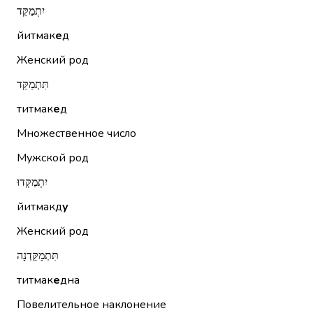
יִתְמַקֵּד
йитмак
е
д
Женский род
תִּתְמַקֵּד
титмак
е
д
Множественное число
Мужской род
יִתְמַקְּדוּ
йитмакд
у
Женский род
תִּתְמַקֵּדְנָה
титмак
е
дна
Повелительное наклонение