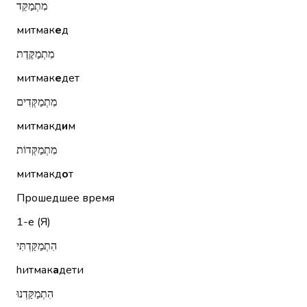
מִתְמַקֵּד
митмак
е
д
מִתְמַקֶּדֶת
митмак
е
дет
מִתְמַקְּדִים
митмакд
и
м
מִתְמַקְּדוֹת
митмакд
о
т
Прошедшее время
1-е (Я)
הִתְמַקַּדְתִּי
hитмак
а
дети
הִתְמַקַּדְנוּ