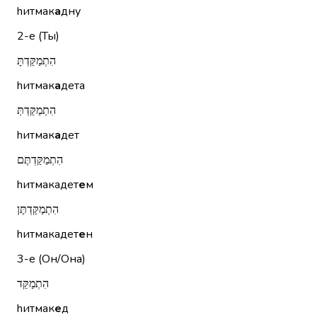
hитмак
а
дну
2-е (Ты)
הִתְמַקַּדְתָּ
hитмак
а
дета
הִתְמַקַּדְתְּ
hитмак
а
дет
הִתְמַקַּדְתֶּם
hитмакадет
е
м
הִתְמַקַּדְתֶּן
hитмакадет
е
н
3-е (Он/Она)
הִתְמַקֵּד
hитмак
е
д