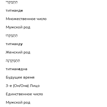
תִּתְמַקְּדִי
титмакд
и
Множественное число
Мужской род
תִּתְמַקְּדוּ
титмакд
у
Женский род
תִּתְמַקֵּדְנָה
титмак
е
дна
Будущее время
3-е (Он/Она)
Лицо
Единственное число
Мужской род