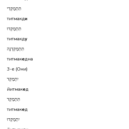
תִּתְמַקְּדִי
титмакд
и
תִּתְמַקְּדוּ
титмакд
у
תִּתְמַקֵּדְנָה
титмак
е
дна
3-е (Они)
יִתְמַקֵּד
йитмак
е
д
תִּתְמַקֵּד
титмак
е
д
יִתְמַקְּדוּ