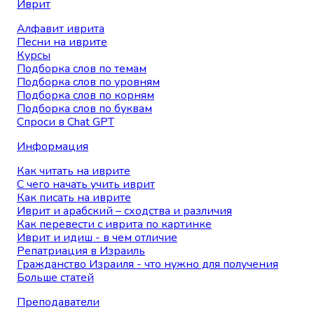
Иврит
Алфавит иврита
Песни на иврите
Курсы
Подборка слов по темам
Подборка слов по уровням
Подборка слов по корням
Подборка слов по буквам
Спроси в Chat GPT
Информация
Как читать на иврите
С чего начать учить иврит
Как писать на иврите
Иврит и арабский – сходства и различия
Как перевести с иврита по картинке
Иврит и идиш - в чем отличие
Репатриация в Израиль
Гражданство Израиля - что нужно для получения
Больше статей
Преподаватели