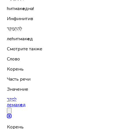
hитмак
е
дна!
Инфинитив
לְהִתְמַקֵּד
леhитмак
е
д
Смотрите также
Слово
Корень
Часть речи
Значение
לְמַקֵּד
лемак
е
д
Корень