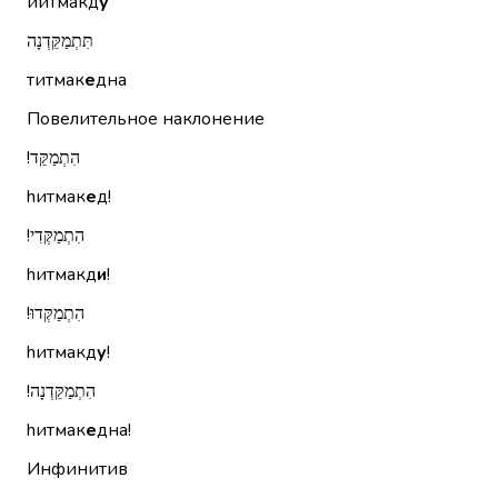
йитмакд
у
תִּתְמַקֵּדְנָה
титмак
е
дна
Повелительное наклонение
הִתְמַקֵּד!‏
hитмак
е
д!
הִתְמַקְּדִי!‏
hитмакд
и
!
הִתְמַקְּדוּ!‏
hитмакд
у
!
הִתְמַקֵּדְנָה!‏
hитмак
е
дна!
Инфинитив