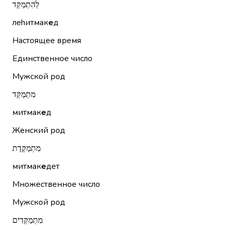
לְהִתְמַקֵּד
леhитмак
е
д
Настоящее время
Единственное число
Мужской род
מִתְמַקֵּד
митмак
е
д
Женский род
מִתְמַקֶּדֶת
митмак
е
дет
Множественное число
Мужской род
מִתְמַקְּדִים