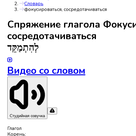
Словарь
фокусироваться, сосредотачиваться
Спряжениe глагола
Фокуси
сосредотачиваться
לְהִתְמַקֵּד
Видео со словом
Студийная озвучка
Глагол
Корень
: