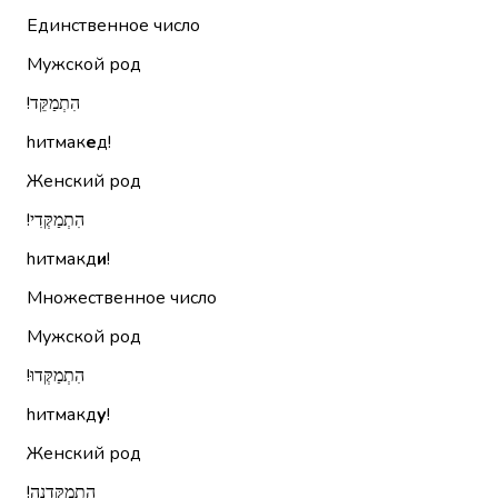
Единственное число
Мужской род
הִתְמַקֵּד!‏
hитмак
е
д!
Женский род
הִתְמַקְּדִי!‏
hитмакд
и
!
Множественное число
Мужской род
הִתְמַקְּדוּ!‏
hитмакд
у
!
Женский род
הִתְמַקֵּדְנָה!‏