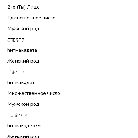
2-е (Ты)
Лицо
Единственное число
Мужской род
הִתְמַקַּדְתָּ
hитмак
а
дета
Женский род
הִתְמַקַּדְתְּ
hитмак
а
дет
Множественное число
Мужской род
הִתְמַקַּדְתֶּם
hитмакадет
е
м
Женский род