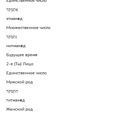
Единственное число
אֶתְמַקֵּד
этмак
е
д
Множественное число
נִתְמַקֵּד
нитмак
е
д
Будущее время
2-е (Ты)
Лицо
Единственное число
Мужской род
תִּתְמַקֵּד
титмак
е
д
Женский род