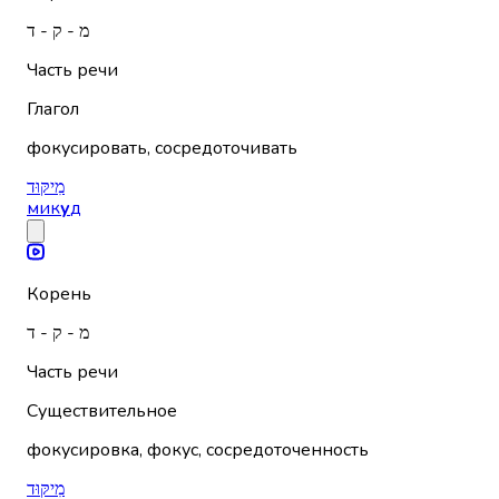
מ - ק - ד
Часть речи
Глагол
фокусировать, сосредоточивать
מִיקּוּד
мик
у
д
Корень
מ - ק - ד
Часть речи
Существительное
фокусировка, фокус, сосредоточенность
מִיקּוּד