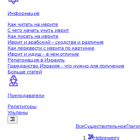
Информация
Как читать на иврите
С чего начать учить иврит
Как писать на иврите
Иврит и арабский – сходства и различия
Как перевести с иврита по картинке
Иврит и идиш - в чем отличие
Репатриация в Израиль
Гражданство Израиля - что нужно для получения
Больше статей
Преподаватели
Репетиторы
Ульпаны
Все
Существительное
Глаго
Hebrewerry