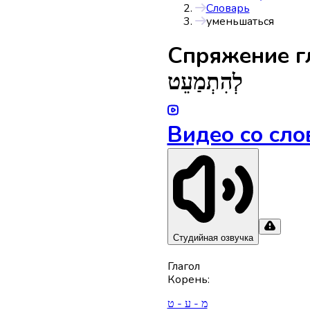
Словарь
уменьшаться
Спряжениe г
לְהִתְמַעֵט
Видео со сло
Студийная озвучка
Глагол
Корень
:
מ - ע - ט