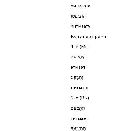
hитмаат
а
הִתְמַעֲטוּ
hитмаат
у
Будущее время
1-е (Мы)
אֶתְמַעֵט
этма
э
т
נִתְמַעֵט
нитма
э
т
2-е (Вы)
תִּתְמַעֵט
титма
э
т
תִּתְמַעֲטִי