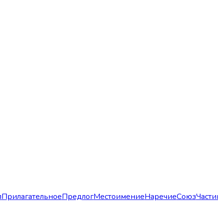
л
Прилагательное
Предлог
Местоимение
Наречие
Союз
Части