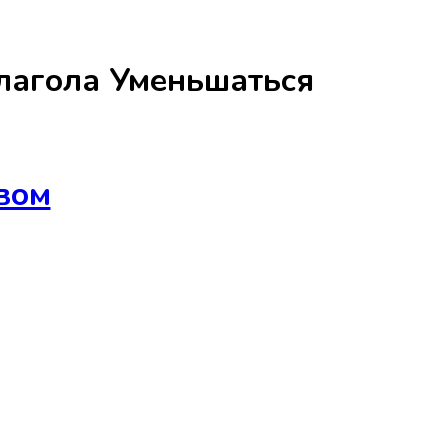
лагола
Уменьшаться
вом