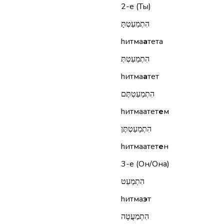
2-е (Ты)
הִתְמַעַטְתָּ
hитма
а
тета
הִתְמַעַטְתְּ
hитма
а
тет
הִתְמַעַטְתֶּם
hитмаатет
е
м
הִתְמַעַטְתֶּן
hитмаатет
е
н
3-е (Он/Она)
הִתְמַעֵט
hитма
э
т
הִתְמַעֲטָה