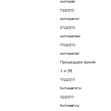
митма
э
т
מִתְמַעֶטֶת
митма
э
тет
מִתְמַעֲטִים
митмаат
и
м
מִתְמַעֲטוֹת
митмаат
о
т
Прошедшее время
1-е (Я)
הִתְמַעַטְתִּי
hитма
а
тети
הִתְמַעַטְנוּ
hитма
а
тну