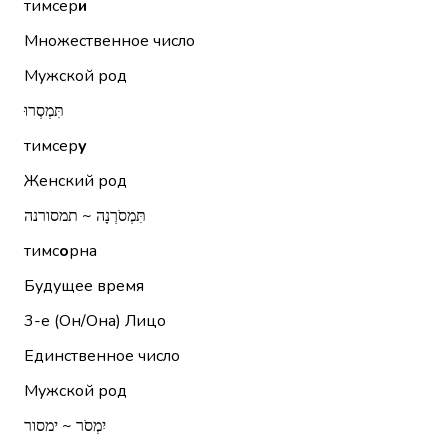
тимсер
и
Множественное число
Мужской род
תִּמְסְרוּ
тимсер
у
Женский род
תִּמְסֹרְנָה ~ תמסורנה
тимс
о
рна
Будущее время
3-е (Он/Она)
Лицо
Единственное число
Мужской род
יִמְסֹר ~ ימסור