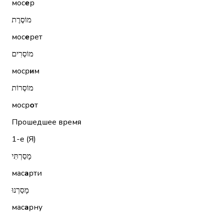
мос
е
р
מוֹסֶרֶת
мос
е
рет
מוֹסְרִים
моср
и
м
מוֹסְרוֹת
моср
о
т
Прошедшее время
1-е (Я)
מָסַרְתִּי
мас
а
рти
מָסַרְנוּ
мас
а
рну