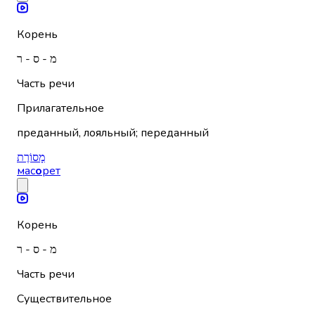
Корень
מ - ס - ר
Часть речи
Прилагательное
преданный, лояльный; переданный
מָסוֹרֶת
мас
о
рет
Корень
מ - ס - ר
Часть речи
Существительное