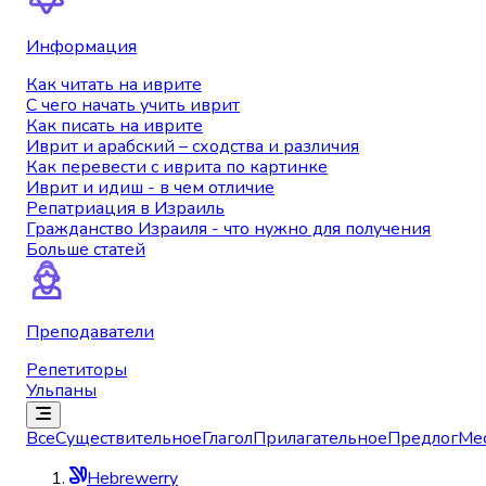
Информация
Как читать на иврите
С чего начать учить иврит
Как писать на иврите
Иврит и арабский – сходства и различия
Как перевести с иврита по картинке
Иврит и идиш - в чем отличие
Репатриация в Израиль
Гражданство Израиля - что нужно для получения
Больше статей
Преподаватели
Репетиторы
Ульпаны
Все
Существительное
Глагол
Прилагательное
Предлог
Ме
Hebrewerry