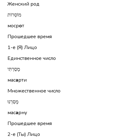
Женский род
מוֹסְרוֹת
моср
о
т
Прошедшее время
1-е (Я)
Лицо
Единственное число
מָסַרְתִּי
мас
а
рти
Множественное число
מָסַרְנוּ
мас
а
рну
Прошедшее время
2-е (Ты)
Лицо