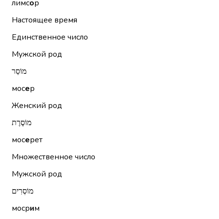
лимс
о
р
Настоящее время
Единственное число
Мужской род
מוֹסֵר
мос
е
р
Женский род
מוֹסֶרֶת
мос
е
рет
Множественное число
Мужской род
מוֹסְרִים
моср
и
м