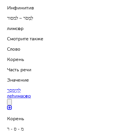
Инфинитив
לִמְסֹר ~ למסור
лимс
о
р
Смотрите также
Слово
Корень
Часть речи
Значение
לְהִימָּסֵר
леhимас
е
р
Корень
מ - ס - ר