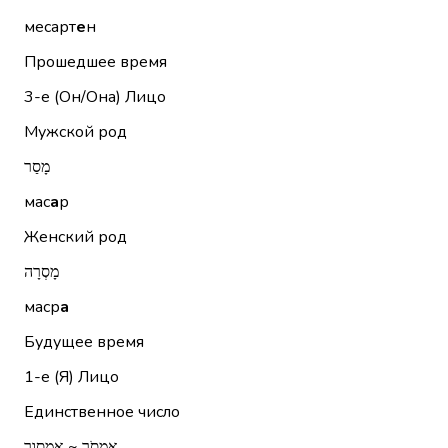
месарт
е
н
Прошедшее время
3-е (Он/Она)
Лицо
Мужской род
מָסַר
мас
а
р
Женский род
מָסְרָה
маср
а
Будущее время
1-е (Я)
Лицо
Единственное число
אֶמְסֹר ~ אמסור