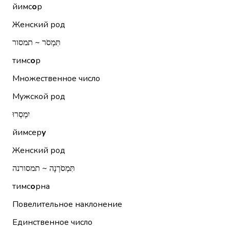
йимс
о
р
Женский род
תִּמְסֹר ~ תמסור
тимс
о
р
Множественное число
Мужской род
יִמְסְרוּ
йимсер
у
Женский род
תִּמְסֹרְנָה ~ תמסורנה
тимс
о
рна
Повелительное наклонение
Единственное число