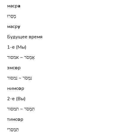
маср
а
מָסְרוּ
маср
у
Будущее время
1-е (Мы)
אֶמְסֹר ~ אמסור
эмс
о
р
נִמְסֹר ~ נמסור
нимс
о
р
2-е (Вы)
תִּמְסֹר ~ תמסור
тимс
о
р
תִּמְסְרִי