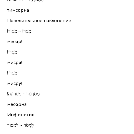
тимс
о
рна
Повелительное наклонение
מְסֹר!‏ ~ מסור!‏
мес
о
р!
מִסְרִי!‏
миср
и
!
מִסְרוּ!‏
миср
у
!
מְסֹרְנָה!‏ ~ מסורנה!‏
мес
о
рна!
Инфинитив
לִמְסֹר ~ למסור