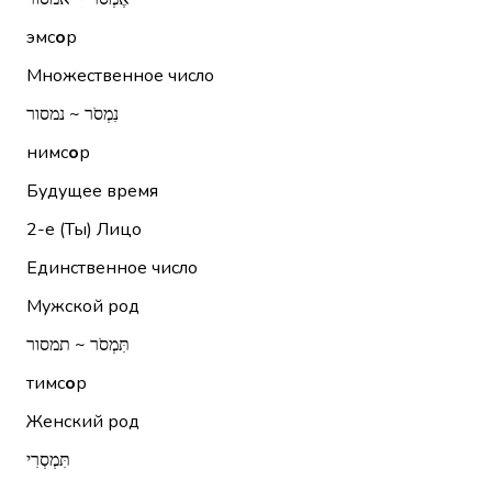
эмс
о
р
Множественное число
נִמְסֹר ~ נמסור
нимс
о
р
Будущее время
2-е (Ты)
Лицо
Единственное число
Мужской род
תִּמְסֹר ~ תמסור
тимс
о
р
Женский род
תִּמְסְרִי