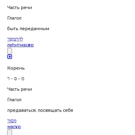
Часть речи
Глагол
быть переданным
לְהִתְמַסֵּר
леhитмас
е
р
Корень
מ - ס - ר
Часть речи
Глагол
предаваться, посвящать себя
מָסוּר
мас
у
р