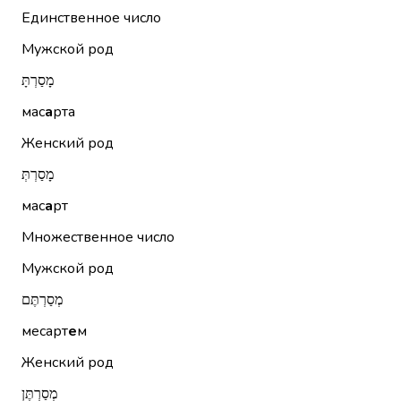
Единственное число
Мужской род
מָסַרְתָּ
мас
а
рта
Женский род
מָסַרְתְּ
мас
а
рт
Множественное число
Мужской род
מְסַרְתֶּם
месарт
е
м
Женский род
מְסַרְתֶּן