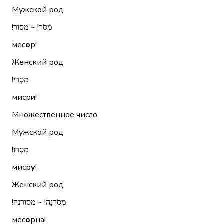
Мужской род
מְסֹר!‏ ~ מסור!‏
мес
о
р!
Женский род
מִסְרִי!‏
миср
и
!
Множественное число
Мужской род
מִסְרוּ!‏
миср
у
!
Женский род
מְסֹרְנָה!‏ ~ מסורנה!‏
мес
о
рна!