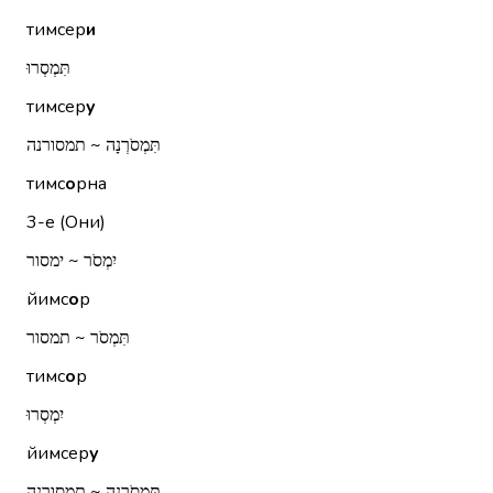
тимсер
и
תִּמְסְרוּ
тимсер
у
תִּמְסֹרְנָה ~ תמסורנה
тимс
о
рна
3-е (Они)
יִמְסֹר ~ ימסור
йимс
о
р
תִּמְסֹר ~ תמסור
тимс
о
р
יִמְסְרוּ
йимсер
у
תִּמְסֹרְנָה ~ תמסורנה