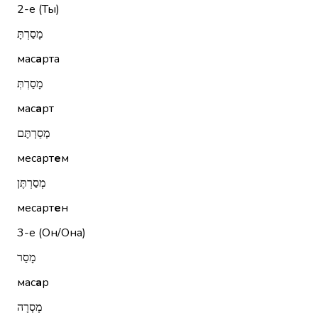
2-е (Ты)
מָסַרְתָּ
мас
а
рта
מָסַרְתְּ
мас
а
рт
מְסַרְתֶּם
месарт
е
м
מְסַרְתֶּן
месарт
е
н
3-е (Он/Она)
מָסַר
мас
а
р
מָסְרָה