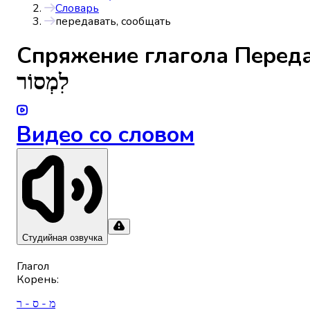
Словарь
передавать, сообщать
Спряжениe глагола
Переда
לִמְסוֹר
Видео со словом
Студийная озвучка
Глагол
Корень
:
מ - ס - ר