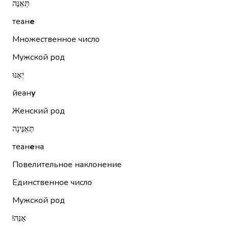
תְּאַנֶּה
теан
е
Множественное число
Мужской род
יְאַנּוּ
йеан
у
Женский род
תְּאַנֶּינָה
теан
е
на
Повелительное наклонение
Единственное число
Мужской род
אַנֵּה!‏