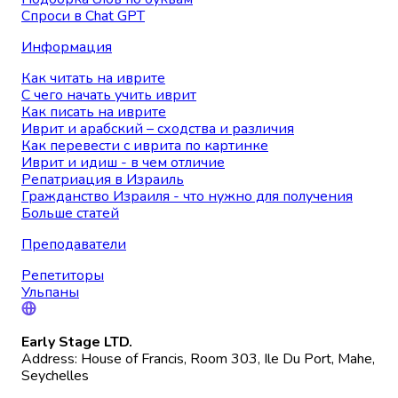
Спроси в Chat GPT
Информация
Как читать на иврите
С чего начать учить иврит
Как писать на иврите
Иврит и арабский – сходства и различия
Как перевести с иврита по картинке
Иврит и идиш - в чем отличие
Репатриация в Израиль
Гражданство Израиля - что нужно для получения
Больше статей
Преподаватели
Репетиторы
Ульпаны
Early Stage LTD.
Address: House of Francis, Room 303, Ile Du Port, Mahe,
Seychelles