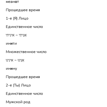
меан
о
т
Прошедшее время
1-е (Я)
Лицо
Единственное число
אִנִּיתִי ~ איניתי
ин
и
ти
Множественное число
אִנִּינוּ ~ אינינו
ин
и
ну
Прошедшее время
2-е (Ты)
Лицо
Единственное число
Мужской род