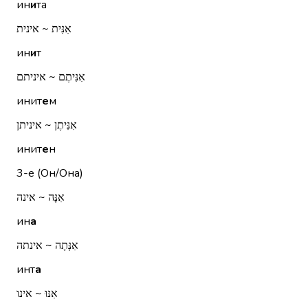
ин
и
та
אִנִּית ~ אינית
ин
и
т
אִנִּיתֶם ~ איניתם
инит
е
м
אִנִּיתֶן ~ איניתן
инит
е
н
3-е (Он/Она)
אִנָּה ~ אינה
ин
а
אִנְּתָה ~ אינתה
инт
а
אִנּוּ ~ אינו