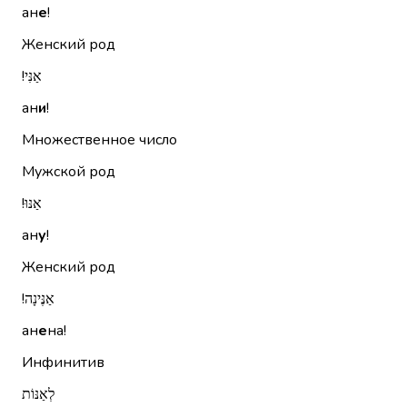
ан
е
!
Женский род
אַנִּי!‏
ан
и
!
Множественное число
Мужской род
אַנּוּ!‏
ан
у
!
Женский род
אַנֶּינָה!‏
ан
е
на!
Инфинитив
לְאַנּוֹת