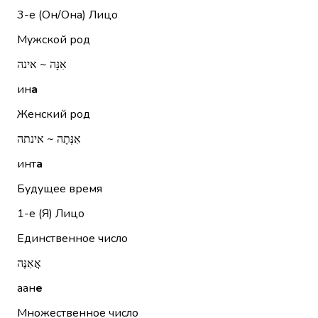
3-е (Он/Она)
Лицо
Мужской род
אִנָּה ~ אינה
ин
а
Женский род
אִנְּתָה ~ אינתה
инт
а
Будущее время
1-е (Я)
Лицо
Единственное число
אֲאַנֶּה
аан
е
Множественное число