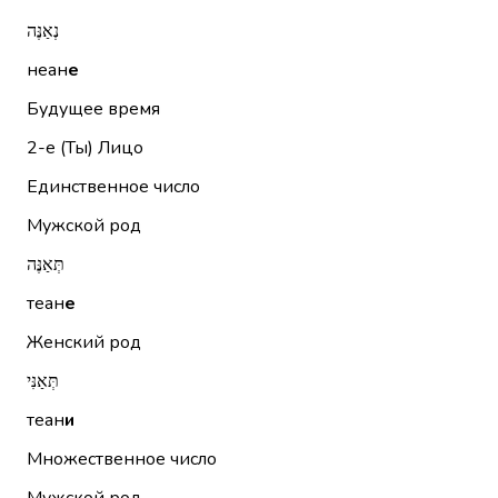
נְאַנֶּה
неан
е
Будущее время
2-е (Ты)
Лицо
Единственное число
Мужской род
תְּאַנֶּה
теан
е
Женский род
תְּאַנִּי
теан
и
Множественное число