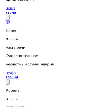
תְּאוּנָה
теун
а
Корень
א - נ - ה
Часть речи
Существительное
несчастный случай, авария
תַּאֲנִייָּה
таани
я
Корень
א - נ - ה