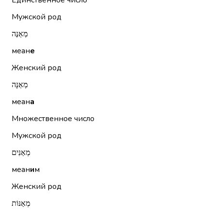
Единственное число
Мужской род
מְאַנֶּה
меан
е
Женский род
מְאַנָּה
меан
а
Множественное число
Мужской род
מְאַנִּים
меан
и
м
Женский род
מְאַנּוֹת