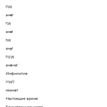
אַנֵּה!‏
ан
е
!
אַנִּי!‏
ан
и
!
אַנּוּ!‏
ан
у
!
אַנֶּינָה!‏
ан
е
на!
Инфинитив
לְאַנּוֹת
леан
о
т
Настоящее время