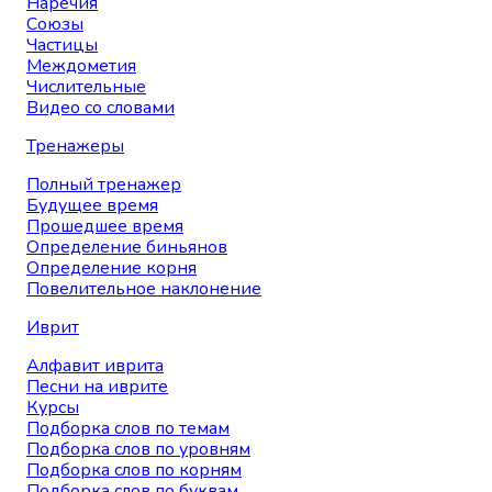
Наречия
Союзы
Частицы
Междометия
Числительные
Видео со словами
Тренажеры
Полный тренажер
Будущее время
Прошедшее время
Определение биньянов
Определение корня
Повелительное наклонение
Иврит
Алфавит иврита
Песни на иврите
Курсы
Подборка слов по темам
Подборка слов по уровням
Подборка слов по корням
Подборка слов по буквам