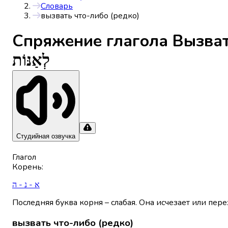
Словарь
вызвать что-либо (редко)
Спряжениe глагола
Вызват
לְאַנּוֹת
Студийная озвучка
Глагол
Корень
:
א - נ - ה
Последняя буква корня – слабая. Она исчезает или пере
вызвать что-либо (редко)