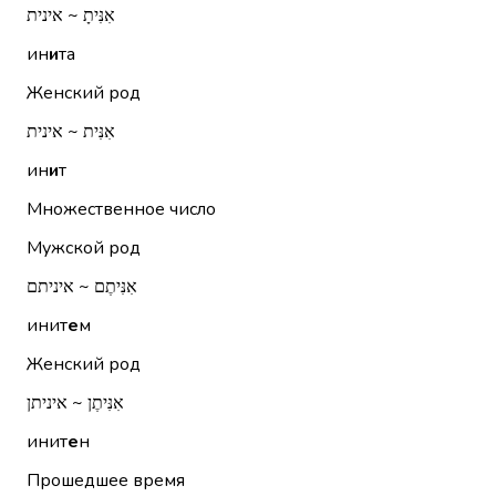
אִנִּיתָ ~ אינית
ин
и
та
Женский род
אִנִּית ~ אינית
ин
и
т
Множественное число
Мужской род
אִנִּיתֶם ~ איניתם
инит
е
м
Женский род
אִנִּיתֶן ~ איניתן
инит
е
н
Прошедшее время