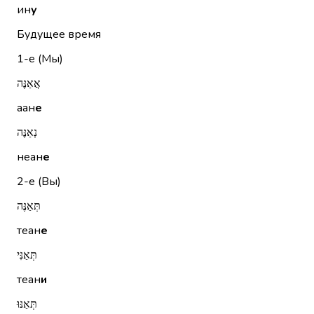
ин
у
Будущее время
1-е (Мы)
אֲאַנֶּה
аан
е
נְאַנֶּה
неан
е
2-е (Вы)
תְּאַנֶּה
теан
е
תְּאַנִּי
теан
и
תְּאַנּוּ