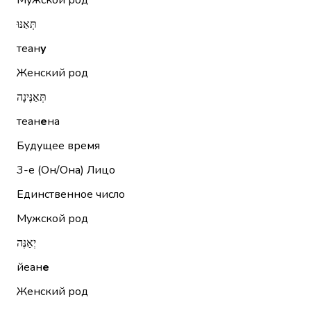
Мужской род
תְּאַנּוּ
теан
у
Женский род
תְּאַנֶּינָה
теан
е
на
Будущее время
3-е (Он/Она)
Лицо
Единственное число
Мужской род
יְאַנֶּה
йеан
е
Женский род