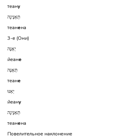
теан
у
תְּאַנֶּינָה
теан
е
на
3-е (Они)
יְאַנֶּה
йеан
е
תְּאַנֶּה
теан
е
יְאַנּוּ
йеан
у
תְּאַנֶּינָה
теан
е
на
Повелительное наклонение