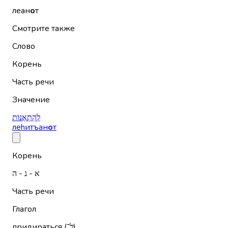
леан
о
т
Смотрите также
Слово
Корень
Часть речи
Значение
לְהִתְאַנּוֹת
леhитъан
о
т
Корень
א - נ - ה
Часть речи
Глагол
придираться (ל־)