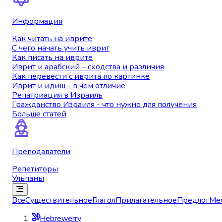
Информация
Как читать на иврите
С чего начать учить иврит
Как писать на иврите
Иврит и арабский – сходства и различия
Как перевести с иврита по картинке
Иврит и идиш - в чем отличие
Репатриация в Израиль
Гражданство Израиля - что нужно для получения
Больше статей
Преподаватели
Репетиторы
Ульпаны
Все
Существительное
Глагол
Прилагательное
Предлог
Ме
Hebrewerry