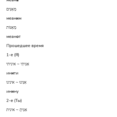
меан
а
מְאַנִּים
меан
и
м
מְאַנּוֹת
меан
о
т
Прошедшее время
1-е (Я)
אִנִּיתִי ~ איניתי
ин
и
ти
אִנִּינוּ ~ אינינו
ин
и
ну
2-е (Ты)
אִנִּיתָ ~ אינית