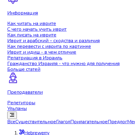
Информация
Как читать на иврите
С чего начать учить иврит
Как писать на иврите
Иврит и арабский – сходства и различия
Как перевести с иврита по картинке
Иврит и идиш - в чем отличие
Репатриация в Израиль
Гражданство Израиля - что нужно для получения
Больше статей
Преподаватели
Репетиторы
Ульпаны
Все
Существительное
Глагол
Прилагательное
Предлог
Ме
Hebrewerry