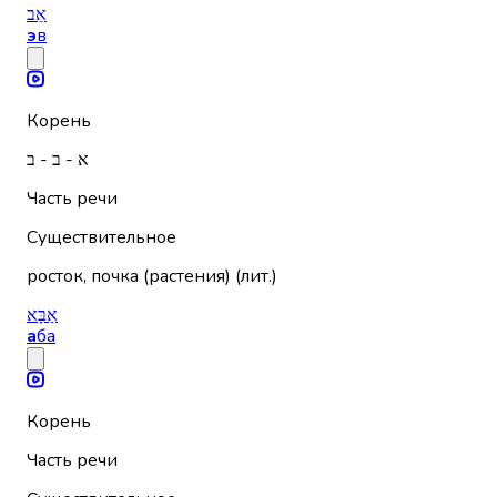
אֵב
э
в
Корень
א - ב - ב
Часть речи
Существительное
росток, почка (растения) (лит.)
אַבָּא
а
ба
Корень
Часть речи