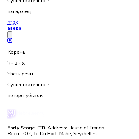
Существительное
папа, отец
אֲבֵדָה
авед
а
Корень
א - ב - ד
Часть речи
Существительное
потеря; убыток
Early Stage LTD.
Address: House of Francis,
Room 303, Ile Du Port, Mahe, Seychelles