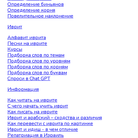
Определение биньянов
Определение корня
Повелительное наклонение
Иврит
Алфавит иврита
Песни на иврите
Курсы
Подборка слов по темам
Подборка слов по уровням
Подборка слов по корням
Подборка слов по буквам
Спроси в Chat GPT
Информация
Как читать на иврите
С чего начать учить иврит
Как писать на иврите
Иврит и арабский – сходства и различия
Как перевести с иврита по картинке
Иврит и идиш - в чем отличие
Репатриация в Израиль