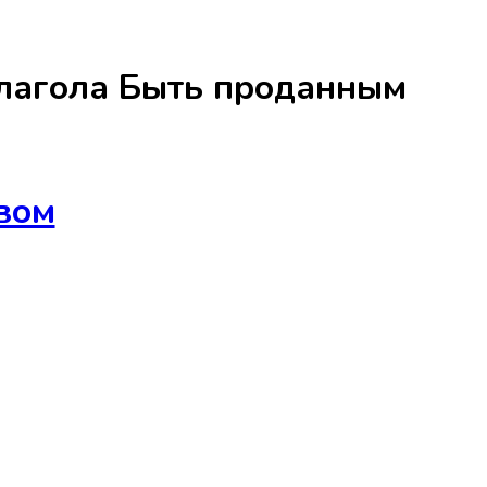
лагола
Быть проданным
вом