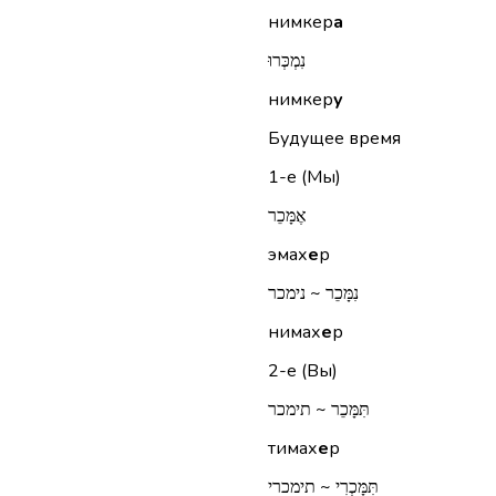
нимкер
а
נִמְכְּרוּ
нимкер
у
Будущее время
1-е (Мы)
אֶמָּכֵר
эмах
е
р
נִמָּכֵר ~ נימכר
нимах
е
р
2-е (Вы)
תִּמָּכֵר ~ תימכר
тимах
е
р
תִּמָּכְרִי ~ תימכרי