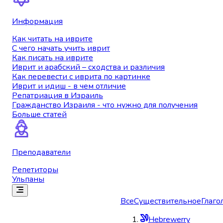
Информация
Как читать на иврите
С чего начать учить иврит
Как писать на иврите
Иврит и арабский – сходства и различия
Как перевести с иврита по картинке
Иврит и идиш - в чем отличие
Репатриация в Израиль
Гражданство Израиля - что нужно для получения
Больше статей
Преподаватели
Репетиторы
Ульпаны
Все
Существительное
Глаго
Hebrewerry