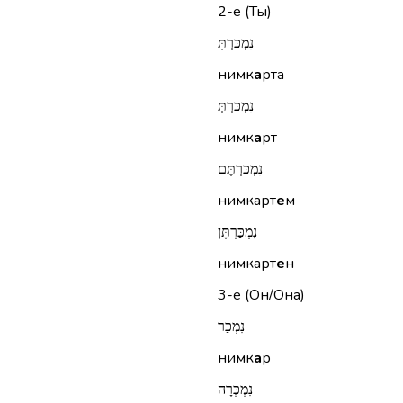
2-е (Ты)
נִמְכַּרְתָּ
нимк
а
рта
נִמְכַּרְתְּ
нимк
а
рт
נִמְכַּרְתֶּם
нимкарт
е
м
נִמְכַּרְתֶּן
нимкарт
е
н
3-е (Он/Она)
נִמְכַּר
нимк
а
р
נִמְכְּרָה