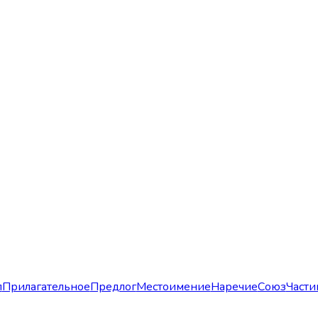
л
Прилагательное
Предлог
Местоимение
Наречие
Союз
Части