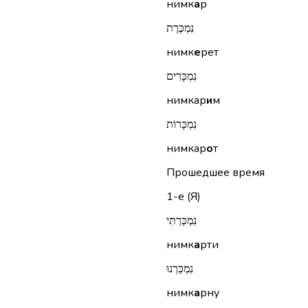
нимк
а
р
נִמְכֶּרֶת
нимк
е
рет
נִמְכָּרִים
нимкар
и
м
נִמְכָּרוֹת
нимкар
о
т
Прошедшее время
1-е (Я)
נִמְכַּרְתִּי
нимк
а
рти
נִמְכַּרְנוּ
нимк
а
рну