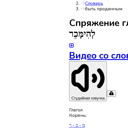
Словарь
быть проданным
Спряжениe г
לְהִימָּכֵר
Видео со сло
Студийная озвучка
Глагол
Корень
:
מ - כ - ר