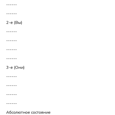
------
------
2-е (Вы)
------
------
------
------
3-е (Они)
------
------
------
------
Абсолютное состояние