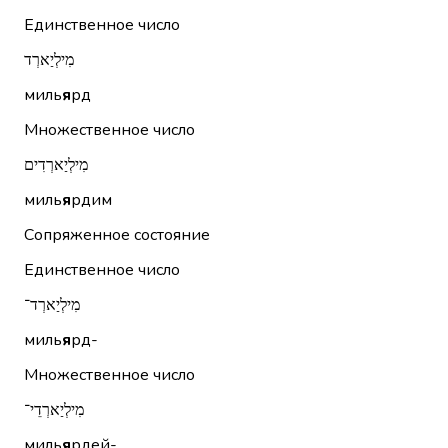
Единственное число
מִילְיַארְד
миль
я
рд
Множественное число
מִילְיַארְדִים
миль
я
рдим
Сопряженное состояние
Единственное число
מִילְיַארְד־
миль
я
рд-
Множественное число
מִילְיַארְדֵי־
миль
я
рдей-