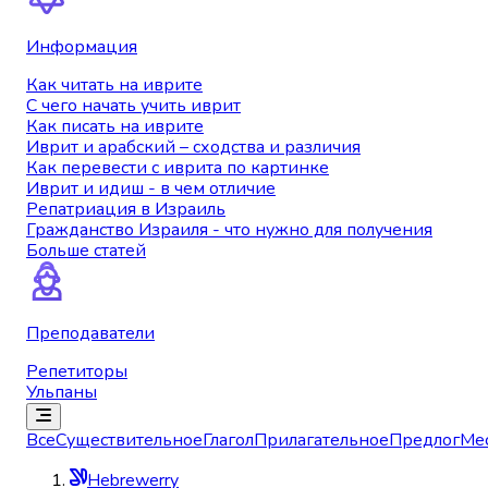
Информация
Как читать на иврите
С чего начать учить иврит
Как писать на иврите
Иврит и арабский – сходства и различия
Как перевести с иврита по картинке
Иврит и идиш - в чем отличие
Репатриация в Израиль
Гражданство Израиля - что нужно для получения
Больше статей
Преподаватели
Репетиторы
Ульпаны
Все
Существительное
Глагол
Прилагательное
Предлог
Ме
Hebrewerry