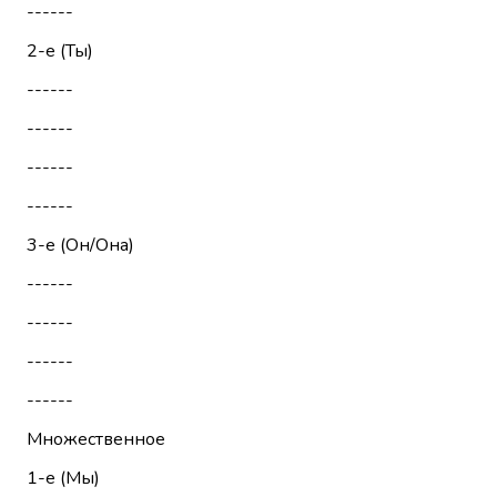
------
2-е (Ты)
------
------
------
------
3-е (Он/Она)
------
------
------
------
Множественное
1-е (Мы)