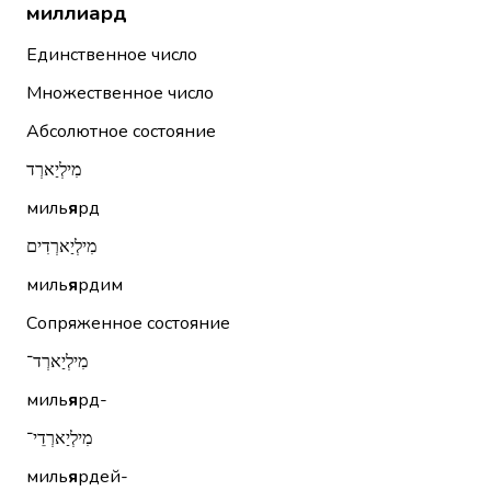
миллиард
Единственное число
Множественное число
Абсолютное состояние
מִילְיַארְד
миль
я
рд
מִילְיַארְדִים
миль
я
рдим
Сопряженное состояние
מִילְיַארְד־
миль
я
рд-
מִילְיַארְדֵי־
миль
я
рдей-