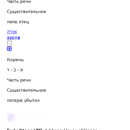
Часть речи
Существительное
папа, отец
אֲבֵדָה
авед
а
Корень
א - ב - ד
Часть речи
Существительное
потеря; убыток