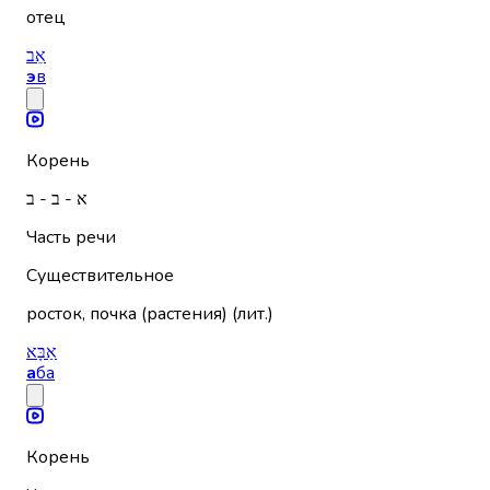
отец
אֵב
э
в
Корень
א - ב - ב
Часть речи
Существительное
росток, почка (растения) (лит.)
אַבָּא
а
ба
Корень