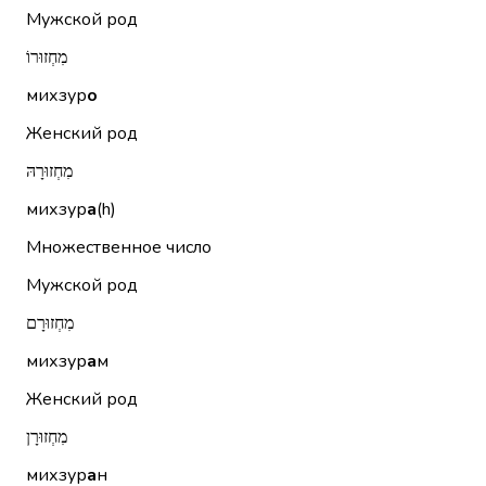
Мужской род
מִחְזוּרוֹ
михзур
о
Женский род
מִחְזוּרָהּ
михзур
а
(h)
Множественное число
Мужской род
מִחְזוּרָם
михзур
а
м
Женский род
מִחְזוּרָן
михзур
а
н