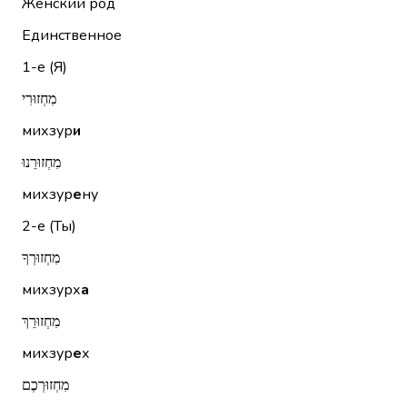
Женский род
Единственное
1-е (Я)
מִחְזוּרִי
михзур
и
מִחְזוּרֵנוּ
михзур
е
ну
2-е (Ты)
מִחְזוּרְךָ
михзурх
а
מִחְזוּרֵךְ
михзур
е
х
מִחְזוּרְכֶם