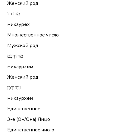
Женский род
מִחְזוּרֵךְ
михзур
е
х
Множественное число
Мужской род
מִחְזוּרְכֶם
михзурх
е
м
Женский род
מִחְזוּרְכֶן
михзурх
е
н
Единственное
3-е (Он/Она)
Лицо
Единственное число