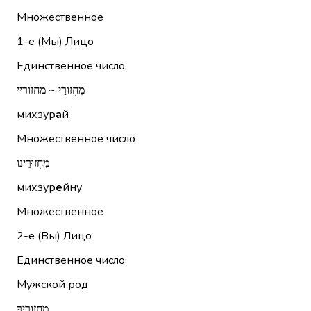
Множественное
1-е (Мы)
Лицо
Единственное число
מִחְזוּרַי ~ מחזוריי
михзур
а
й
Множественное число
מִחְזוּרֵינוּ
михзур
е
йну
Множественное
2-е (Вы)
Лицо
Единственное число
Мужской род
מִחְזוּרֶיךָ