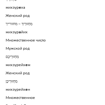
михзур
е
ха
Женский род
מִחְזוּרַיִךְ ~ מחזורייך
михзур
а
йих
Множественное число
Мужской род
מִחְזוּרֵיכֶם
михзурейх
е
м
Женский род
מִחְזוּרֵיכֶן
михзурейх
е
н
Множественное