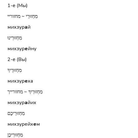
1-е (Мы)
מִחְזוּרַי ~ מחזוריי
михзур
а
й
מִחְזוּרֵינוּ
михзур
е
йну
2-е (Вы)
מִחְזוּרֶיךָ
михзур
е
ха
מִחְזוּרַיִךְ ~ מחזורייך
михзур
а
йих
מִחְזוּרֵיכֶם
михзурейх
е
м
מִחְזוּרֵיכֶן