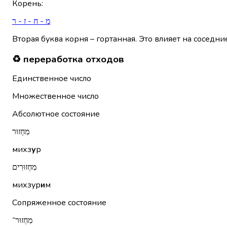
Корень
:
מ - ח - ז - ר
Вторая буква корня – гортанная. Это влияет на соседни
♻️ переработка отходов
Единственное число
Множественное число
Абсолютное состояние
מִחְזוּר
михз
у
р
מִחְזוּרִים
михзур
и
м
Сопряженное состояние
מִחְזוּר־