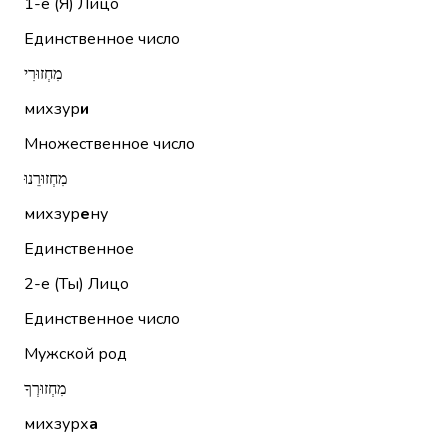
1-е (Я)
Лицо
Единственное число
מִחְזוּרִי
михзур
и
Множественное число
מִחְזוּרֵנוּ
михзур
е
ну
Единственное
2-е (Ты)
Лицо
Единственное число
Мужской род
מִחְזוּרְךָ
михзурх
а