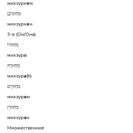
михзурх
е
м
מִחְזוּרְכֶן
михзурх
е
н
3-е (Он/Она)
מִחְזוּרוֹ
михзур
о
מִחְזוּרָהּ
михзур
а
(h)
מִחְזוּרָם
михзур
а
м
מִחְזוּרָן
михзур
а
н
Множественное