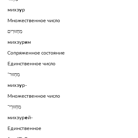
михз
у
р
Множественное число
מִחְזוּרִים
михзур
и
м
Сопряженное состояние
Единственное число
מִחְזוּר־
михз
у
р-
Множественное число
מִחְזוּרֵי־
михзур
е
й-
Единственное