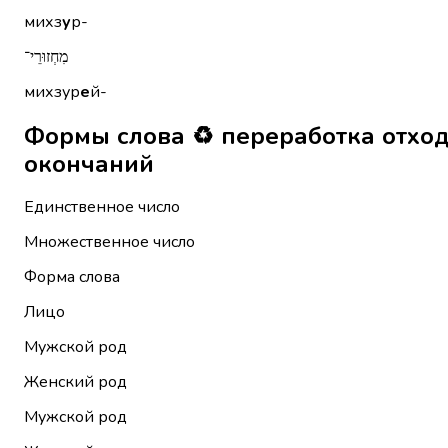
михз
у
р-
מִחְזוּרֵי־
михзур
е
й-
Формы слова ♻️ переработка отходов מִיחְזוּר без местоим
окончаний
Единственное число
Множественное число
Форма слова
Лицо
Мужской род
Женский род
Мужской род