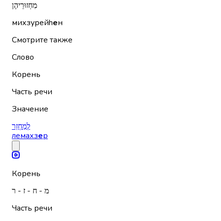
מִחְזוּרֵיהֶן
михзурейh
е
н
Смотрите также
Слово
Корень
Часть речи
Значение
לְמַחְזֵר
лемахз
е
р
Корень
מ - ח - ז - ר
Часть речи