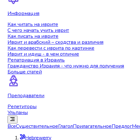
Информация
Как читать на иврите
С чего начать учить иврит
Как писать на иврите
Иврит и арабский – сходства и различия
Как перевести с иврита по картинке
Иврит и идиш - в чем отличие
Репатриация в Израиль
Гражданство Израиля - что нужно для получения
Больше статей
Преподаватели
Репетиторы
Ульпаны
Все
Существительное
Глагол
Прилагательное
Предлог
Ме
Hebrewerry