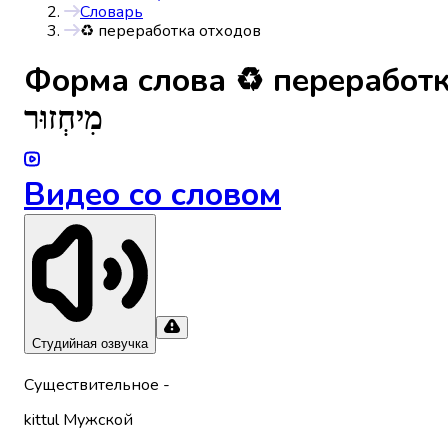
Словарь
♻️ переработка отходов
Форма слова
♻️ переработ
מִיחְזוּר
Видео со словом
Студийная озвучка
Существительное
-
kittul
Мужской