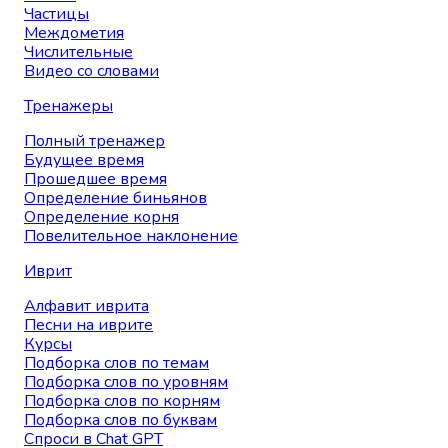
Частицы
Междометия
Числительные
Видео со словами
Тренажеры
Полный тренажер
Будущее время
Прошедшее время
Определение биньянов
Определение корня
Повелительное наклонение
Иврит
Алфавит иврита
Песни на иврите
Курсы
Подборка слов по темам
Подборка слов по уровням
Подборка слов по корням
Подборка слов по буквам
Спроси в Chat GPT