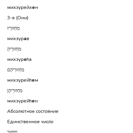
михзурейх
е
н
3-е (Они)
מִחְזוּרָיו
михзур
а
в
מִחְזוּרֶיהָ
михзур
е
hа
מִחְזוּרֵיהֶם
михзурейh
е
м
מִחְזוּרֵיהֶן
михзурейh
е
н
Абсолютное состояние
Единственное число
מִחְזוּר