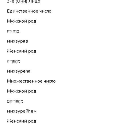
3-е (Они)
Лицо
Единственное число
Мужской род
מִחְזוּרָיו
михзур
а
в
Женский род
מִחְזוּרֶיהָ
михзур
е
hа
Множественное число
Мужской род
מִחְזוּרֵיהֶם
михзурейh
е
м
Женский род