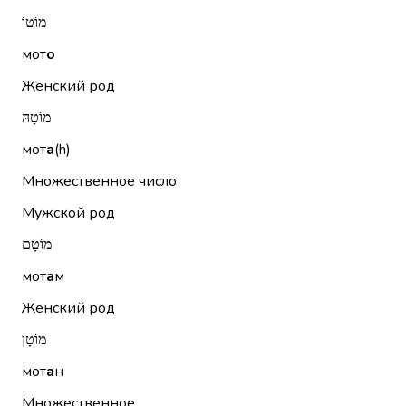
מוֹטוֹ
мот
о
Женский род
מוֹטָהּ
мот
а
(h)
Множественное число
Мужской род
מוֹטָם
мот
а
м
Женский род
מוֹטָן
мот
а
н
Множественное