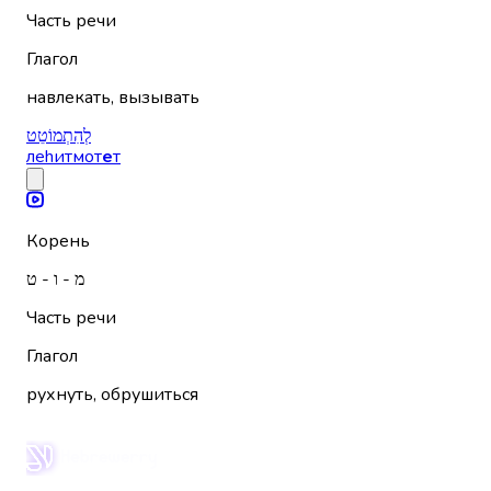
Часть речи
Глагол
навлекать, вызывать
לְהִתְמוֹטֵט
леhитмот
е
т
Корень
מ - ו - ט
Часть речи
Глагол
рухнуть, обрушиться