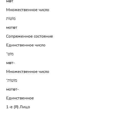
м
о
т
Множественное число
מוֹטוֹת
мот
о
т
Сопряженное состояние
Единственное число
מוֹט־
м
о
т-
Множественное число
מוֹטוֹת־
мот
о
т-
Единственное
1-е (Я)
Лицо