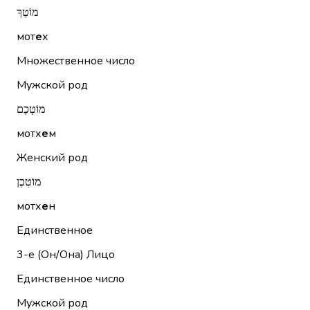
מוֹטֵךְ
мот
е
х
Множественное число
Мужской род
מוֹטְכֶם
мотх
е
м
Женский род
מוֹטְכֶן
мотх
е
н
Единственное
3-е (Он/Она)
Лицо
Единственное число
Мужской род