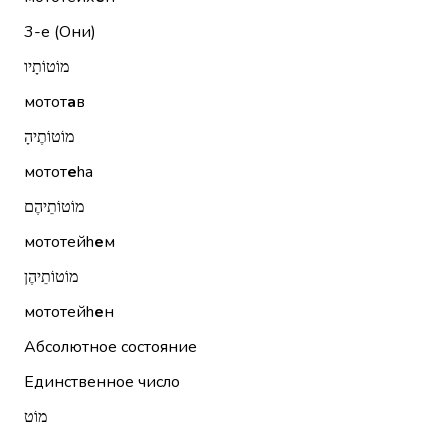
3-е (Они)
מוֹטוֹתָיו
мотот
а
в
מוֹטוֹתֶיהָ
мотот
е
hа
מוֹטוֹתֵיהֶם
мототейh
е
м
מוֹטוֹתֵיהֶן
мототейh
е
н
Абсолютное состояние
Единственное число
מוֹט