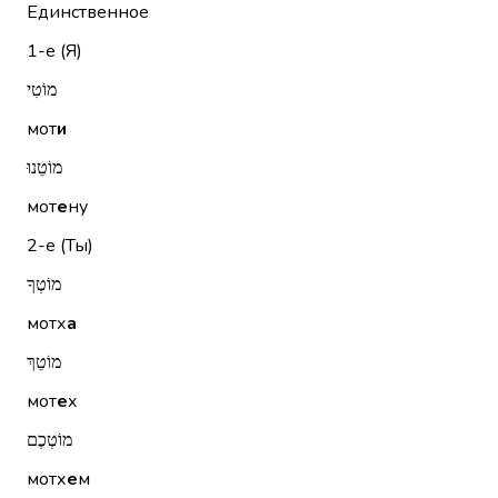
Единственное
1-е (Я)
מוֹטִי
мот
и
מוֹטֵנוּ
мот
е
ну
2-е (Ты)
מוֹטְךָ
мотх
а
מוֹטֵךְ
мот
е
х
מוֹטְכֶם
мотх
е
м