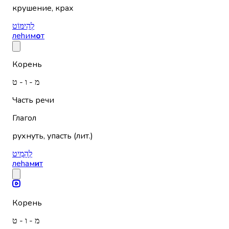
крушение, крах
לְהִימּוֹט
леhим
о
т
Корень
מ - ו - ט
Часть речи
Глагол
рухнуть, упасть (лит.)
לְהָמִיט
леhам
и
т
Корень
מ - ו - ט