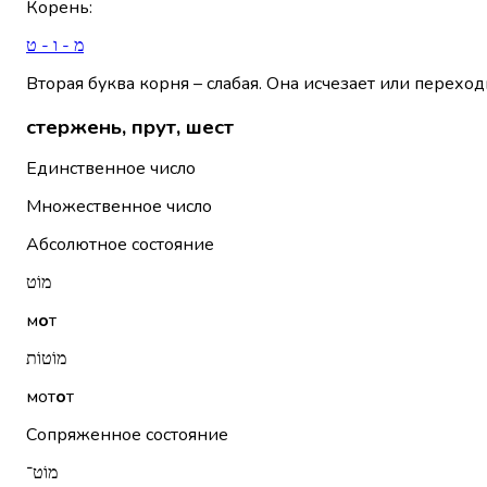
Корень
:
מ - ו - ט
Вторая буква корня – слабая. Она исчезает или переход
стержень, прут, шест
Единственное число
Множественное число
Абсолютное состояние
מוֹט
м
о
т
מוֹטוֹת
мот
о
т
Сопряженное состояние
מוֹט־