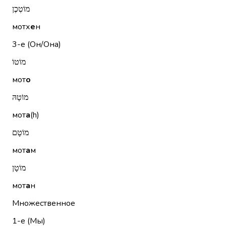
מוֹטְכֶן
мотх
е
н
3-е (Он/Она)
מוֹטוֹ
мот
о
מוֹטָהּ
мот
а
(h)
מוֹטָם
мот
а
м
מוֹטָן
мот
а
н
Множественное
1-е (Мы)