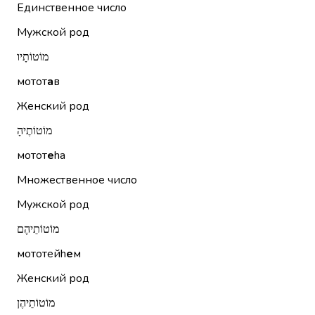
Единственное число
Мужской род
מוֹטוֹתָיו
мотот
а
в
Женский род
מוֹטוֹתֶיהָ
мотот
е
hа
Множественное число
Мужской род
מוֹטוֹתֵיהֶם
мототейh
е
м
Женский род
מוֹטוֹתֵיהֶן