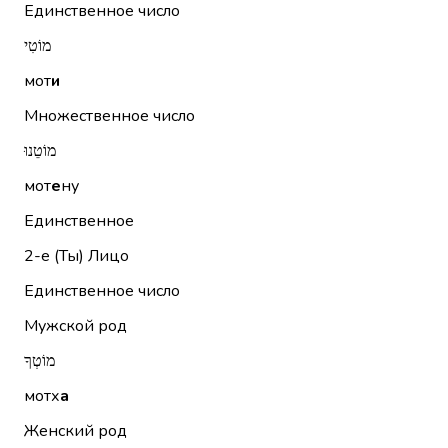
Единственное число
מוֹטִי
мот
и
Множественное число
מוֹטֵנוּ
мот
е
ну
Единственное
2-е (Ты)
Лицо
Единственное число
Мужской род
מוֹטְךָ
мотх
а
Женский род