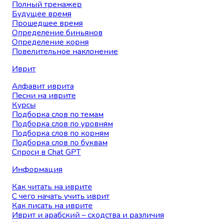
Полный тренажер
Будущее время
Прошедшее время
Определение биньянов
Определение корня
Повелительное наклонение
Иврит
Алфавит иврита
Песни на иврите
Курсы
Подборка слов по темам
Подборка слов по уровням
Подборка слов по корням
Подборка слов по буквам
Спроси в Chat GPT
Информация
Как читать на иврите
С чего начать учить иврит
Как писать на иврите
Иврит и арабский – сходства и различия