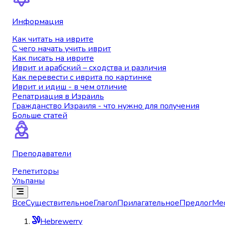
Информация
Как читать на иврите
С чего начать учить иврит
Как писать на иврите
Иврит и арабский – сходства и различия
Как перевести с иврита по картинке
Иврит и идиш - в чем отличие
Репатриация в Израиль
Гражданство Израиля - что нужно для получения
Больше статей
Преподаватели
Репетиторы
Ульпаны
Все
Существительное
Глагол
Прилагательное
Предлог
Ме
Hebrewerry