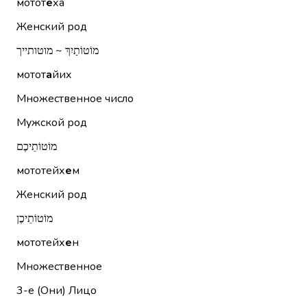
мотот
е
ха
Женский род
מוֹטוֹתַיִךְ ~ מוטותייך
мотот
а
йих
Множественное число
Мужской род
מוֹטוֹתֵיכֶם
мототейх
е
м
Женский род
מוֹטוֹתֵיכֶן
мототейх
е
н
Множественное
3-е (Они)
Лицо