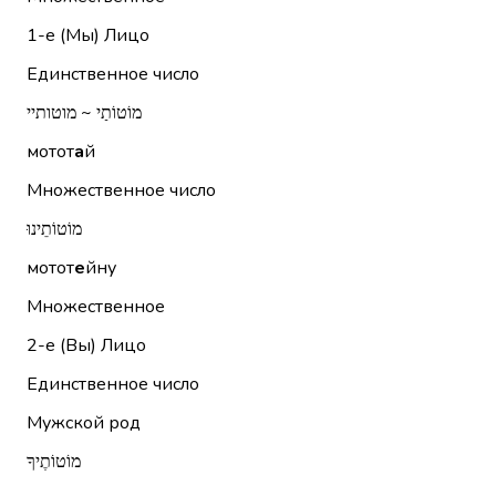
1-е (Мы)
Лицо
Единственное число
מוֹטוֹתַי ~ מוטותיי
мотот
а
й
Множественное число
מוֹטוֹתֵינוּ
мотот
е
йну
Множественное
2-е (Вы)
Лицо
Единственное число
Мужской род
מוֹטוֹתֶיךָ