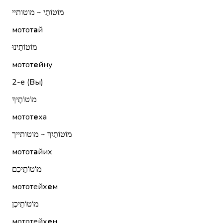
מוֹטוֹתַי ~ מוטותיי
мотот
а
й
מוֹטוֹתֵינוּ
мотот
е
йну
2-е (Вы)
מוֹטוֹתֶיךָ
мотот
е
ха
מוֹטוֹתַיִךְ ~ מוטותייך
мотот
а
йих
מוֹטוֹתֵיכֶם
мототейх
е
м
מוֹטוֹתֵיכֶן
мототейх
е
н