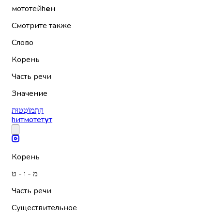
мототейh
е
н
Смотрите также
Слово
Корень
Часть речи
Значение
הִתְמוֹטְטוּת
hитмотет
у
т
Корень
מ - ו - ט
Часть речи
Существительное