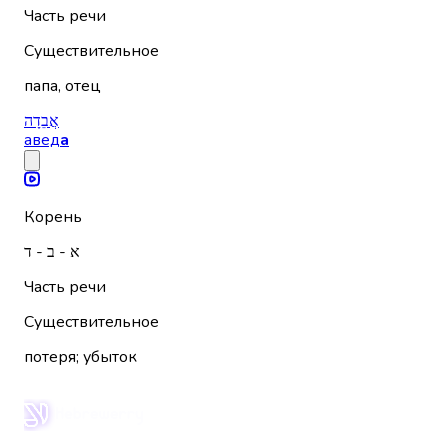
Часть речи
Существительное
папа, отец
אֲבֵדָה
авед
а
Корень
א - ב - ד
Часть речи
Существительное
потеря; убыток