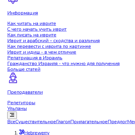
Информация
Как читать на иврите
С чего начать учить иврит
Как писать на иврите
Иврит и арабский – сходства и различия
Как перевести с иврита по картинке
Иврит и идиш - в чем отличие
Репатриация в Израиль
Гражданство Израиля - что нужно для получения
Больше статей
Преподаватели
Репетиторы
Ульпаны
Все
Существительное
Глагол
Прилагательное
Предлог
Ме
Hebrewerry