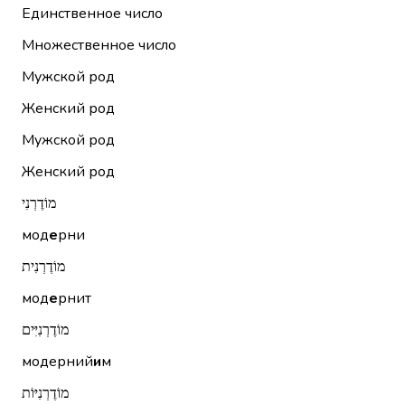
Единственное число
Множественное число
Мужской род
Женский род
Мужской род
Женский род
מוֹדֶרְנִי
мод
е
рни
מוֹדֶרְנִית
мод
е
рнит
מוֹדֶרְנִיִּים
модерний
и
м
מוֹדֶרְנִיּוֹת