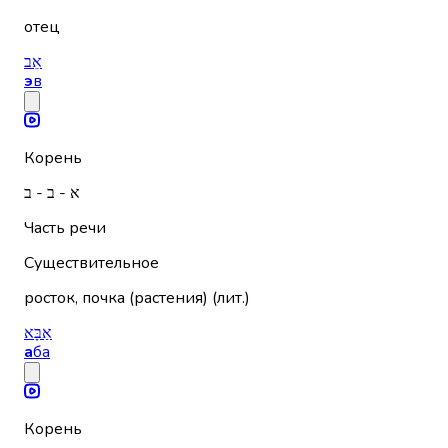
отец
אֵב
э
в
Корень
א - ב - ב
Часть речи
Существительное
росток, почка (растения) (лит.)
אַבָּא
а
ба
Корень