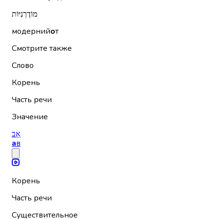
מוֹדֶרְנִיּוֹת
модерний
о
т
Смотрите также
Слово
Корень
Часть речи
Значение
אָב
а
в
Корень
Часть речи
Существительное