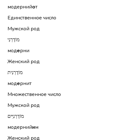
модерний
о
т
Единственное число
Мужской род
מוֹדֶרְנִי
мод
е
рни
Женский род
מוֹדֶרְנִית
мод
е
рнит
Множественное число
Мужской род
מוֹדֶרְנִיִּים
модерний
и
м
Женский род