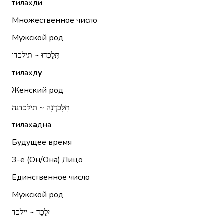
тилахд
и
Множественное число
Мужской род
תִּלָּכְדוּ ~ תילכדו
тилахд
у
Женский род
תִּלָּכַדְנָה ~ תילכדנה
тилах
а
дна
Будущее время
3-е (Он/Она)
Лицо
Единственное число
Мужской род
יִלָּכֵד ~ יילכד