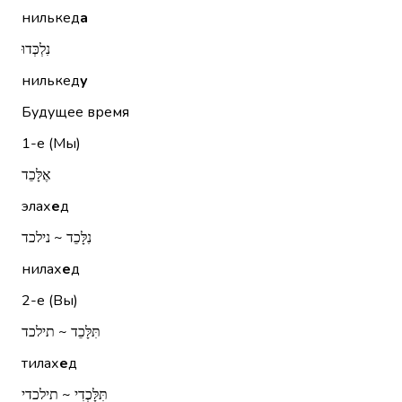
нилькед
а
נִלְכְּדוּ
нилькед
у
Будущее время
1-е (Мы)
אֶלָּכֵד
элах
е
д
נִלָּכֵד ~ נילכד
нилах
е
д
2-е (Вы)
תִּלָּכֵד ~ תילכד
тилах
е
д
תִּלָּכְדִי ~ תילכדי