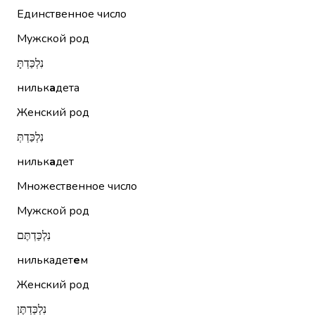
Единственное число
Мужской род
נִלְכַּדְתָּ
нильк
а
дета
Женский род
נִלְכַּדְתְּ
нильк
а
дет
Множественное число
Мужской род
נִלְכַּדְתֶּם
нилькадет
е
м
Женский род
נִלְכַּדְתֶּן