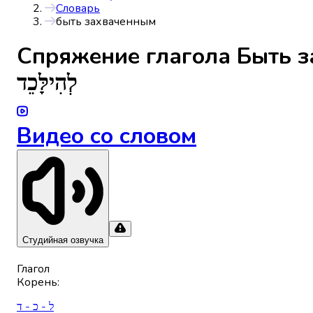
Словарь
быть захваченным
Спряжениe глагола
Быть 
לְהִילָּכֵד
Видео со словом
Студийная озвучка
Глагол
Корень
:
ל - כ - ד