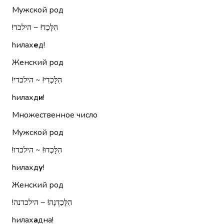
Мужской род
הִלָּכֵד!‏ ~ הילכד!‏
hилах
е
д!
Женский род
הִלָּכְדִי!‏ ~ הילכדי!‏
hилахд
и
!
Множественное число
Мужской род
הִלָּכְדוּ!‏ ~ הילכדו!‏
hилахд
у
!
Женский род
הִלָּכַדְנָה!‏ ~ הילכדנה!‏
hилах
а
дна!