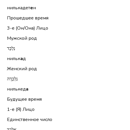
нилькадет
е
н
Прошедшее время
3-е (Он/Она)
Лицо
Мужской род
נִלְכַּד
нильк
а
д
Женский род
נִלְכְּדָה
нилькед
а
Будущее время
1-е (Я)
Лицо
Единственное число
אֶלָּכֵד