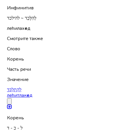
Инфинитив
לְהִלָּכֵד ~ להילכד
леhилах
е
д
Смотрите также
Слово
Корень
Часть речи
Значение
לְהִתְלַכֵּד
леhитлак
е
д
Корень
ל - כ - ד