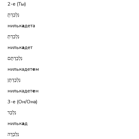
2-е (Ты)
נִלְכַּדְתָּ
нильк
а
дета
נִלְכַּדְתְּ
нильк
а
дет
נִלְכַּדְתֶּם
нилькадет
е
м
נִלְכַּדְתֶּן
нилькадет
е
н
3-е (Он/Она)
נִלְכַּד
нильк
а
д
נִלְכְּדָה