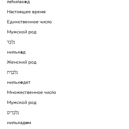
леhилах
е
д
Настоящее время
Единственное число
Мужской род
נִלְכָּד
нильк
а
д
Женский род
נִלְכֶּדֶת
нильк
е
дет
Множественное число
Мужской род
נִלְכָּדִים
нилькад
и
м