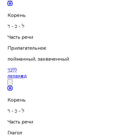
Корень
ל - כ - ד
Часть речи
Прилагательное
пойманный, захваченный
לְלַכֵּד
лелак
е
д
Корень
ל - כ - ד
Часть речи
Глагол