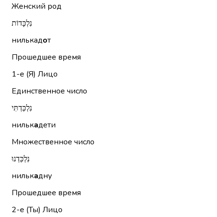
Женский род
נִלְכָּדוֹת
нилькад
о
т
Прошедшее время
1-е (Я)
Лицо
Единственное число
נִלְכַּדְתִּי
нильк
а
дети
Множественное число
נִלְכַּדְנוּ
нильк
а
дну
Прошедшее время
2-е (Ты)
Лицо