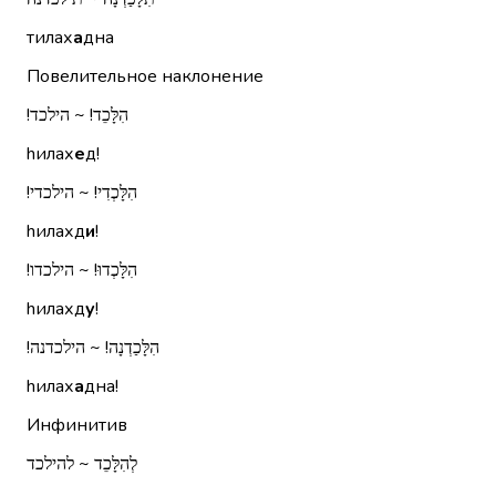
тилах
а
дна
Повелительное наклонение
הִלָּכֵד!‏ ~ הילכד!‏
hилах
е
д!
הִלָּכְדִי!‏ ~ הילכדי!‏
hилахд
и
!
הִלָּכְדוּ!‏ ~ הילכדו!‏
hилахд
у
!
הִלָּכַדְנָה!‏ ~ הילכדנה!‏
hилах
а
дна!
Инфинитив
לְהִלָּכֵד ~ להילכד