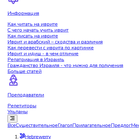
Информация
Как читать на иврите
С чего начать учить иврит
Как писать на иврите
Иврит и арабский – сходства и различия
Как перевести с иврита по картинке
Иврит и идиш - в чем отличие
Репатриация в Израиль
Гражданство Израиля - что нужно для получения
Больше статей
Преподаватели
Репетиторы
Ульпаны
Все
Существительное
Глагол
Прилагательное
Предлог
Ме
Hebrewerry