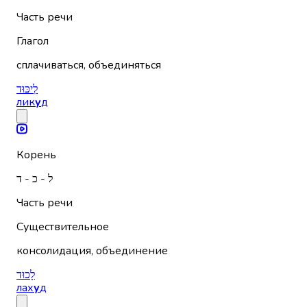
Часть речи
Глагол
сплачиваться, объединяться
לִיכּוּד
лик
у
д
Корень
ל - כ - ד
Часть речи
Существительное
консолидация, объединение
לָכוּד
лах
у
д