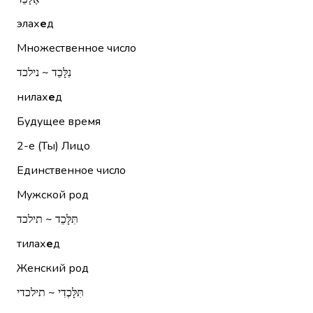
элах
е
д
Множественное число
נִלָּכֵד ~ נילכד
нилах
е
д
Будущее время
2-е (Ты)
Лицо
Единственное число
Мужской род
תִּלָּכֵד ~ תילכד
тилах
е
д
Женский род
תִּלָּכְדִי ~ תילכדי