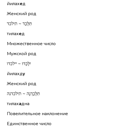
йилах
е
д
Женский род
תִּלָּכֵד ~ תילכד
тилах
е
д
Множественное число
Мужской род
יִלָּכְדוּ ~ יילכדו
йилахд
у
Женский род
תִּלָּכַדְנָה ~ תילכדנה
тилах
а
дна
Повелительное наклонение
Единственное число