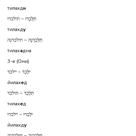
тилахд
и
תִּלָּכְדוּ ~ תילכדו
тилахд
у
תִּלָּכַדְנָה ~ תילכדנה
тилах
а
дна
3-е (Они)
יִלָּכֵד ~ יילכד
йилах
е
д
תִּלָּכֵד ~ תילכד
тилах
е
д
יִלָּכְדוּ ~ יילכדו
йилахд
у
תִּלָּכַדְנָה ~ תילכדנה