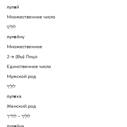
лул
а
й
Множественное число
לוּלֵינוּ
лул
е
йну
Множественное
2-е (Вы)
Лицо
Единственное число
Мужской род
לוּלֶיךָ
лул
е
ха
Женский род
לוּלַיִךְ ~ לולייך
лул
а
йих