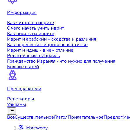
Информация
Как читать на иврите
С чего начать учить иврит
Как писать на иврите
Иврит и арабский – сходства и различия
Как перевести с иврита по картинке
Иврит и идиш - в чем отличие
Репатриация в Израиль
Гражданство Израиля - что нужно для получения
Больше статей
Преподаватели
Репетиторы
Ульпаны
Все
Существительное
Глагол
Прилагательное
Предлог
Ме
Hebrewerry