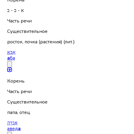
Корень
א - ב - ב
Часть речи
Существительное
росток, почка (растения) (лит.)
אַבָּא
а
ба
Корень
Часть речи
Существительное
папа, отец
אֲבֵדָה
авед
а