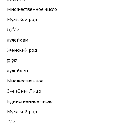
Множественное число
Мужской род
לוּלֵיכֶם
лулейх
е
м
Женский род
לוּלֵיכֶן
лулейх
е
н
Множественное
3-е (Они)
Лицо
Единственное число
Мужской род
לוּלָיו