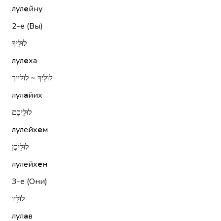
лул
е
йну
2-е (Вы)
לוּלֶיךָ
лул
е
ха
לוּלַיִךְ ~ לולייך
лул
а
йих
לוּלֵיכֶם
лулейх
е
м
לוּלֵיכֶן
лулейх
е
н
3-е (Они)
לוּלָיו
лул
а
в