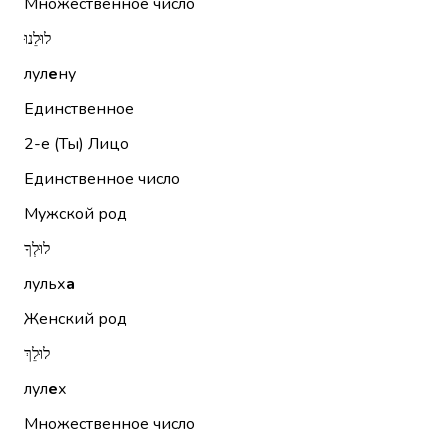
Множественное число
לוּלֵנוּ
лул
е
ну
Единственное
2-е (Ты)
Лицо
Единственное число
Мужской род
לוּלְךָ
лульх
а
Женский род
לוּלֵךְ
лул
е
х
Множественное число