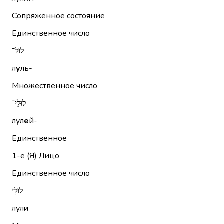
Сопряженное состояние
Единственное число
לוּל־
л
у
ль-
Множественное число
לוּלֵי־
лул
е
й-
Единственное
1-е (Я)
Лицо
Единственное число
לוּלִי
лул
и