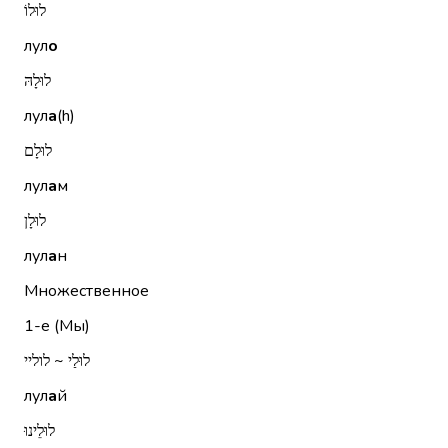
לוּלוֹ
лул
о
לוּלָהּ
лул
а
(h)
לוּלָם
лул
а
м
לוּלָן
лул
а
н
Множественное
1-е (Мы)
לוּלַי ~ לוליי
лул
а
й
לוּלֵינוּ