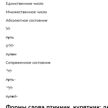
Единственное число
Множественное число
Абсолютное состояние
לוּל
л
у
ль
לוּלִים
лул
и
м
Сопряженное состояние
לוּל־
л
у
ль-
לוּלֵי־
лул
е
й-
Формы слова птичник, курятник; детский манеж ּל