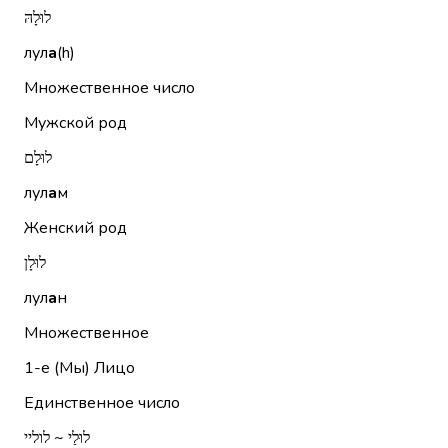
לוּלָהּ
лул
а
(h)
Множественное число
Мужской род
לוּלָם
лул
а
м
Женский род
לוּלָן
лул
а
н
Множественное
1-е (Мы)
Лицо
Единственное число
לוּלַי ~ לוליי