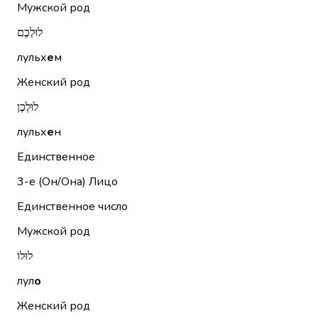
Мужской род
לוּלְכֶם
лульх
е
м
Женский род
לוּלְכֶן
лульх
е
н
Единственное
3-е (Он/Она)
Лицо
Единственное число
Мужской род
לוּלוֹ
лул
о
Женский род