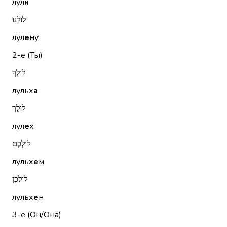
лул
и
לוּלֵנוּ
лул
е
ну
2-е (Ты)
לוּלְךָ
лульх
а
לוּלֵךְ
лул
е
х
לוּלְכֶם
лульх
е
м
לוּלְכֶן
лульх
е
н
3-е (Он/Она)