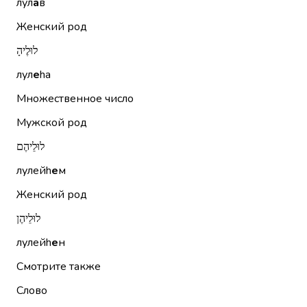
лул
а
в
Женский род
לוּלֶיהָ
лул
е
hа
Множественное число
Мужской род
לוּלֵיהֶם
лулейh
е
м
Женский род
לוּלֵיהֶן
лулейh
е
н
Смотрите также
Слово