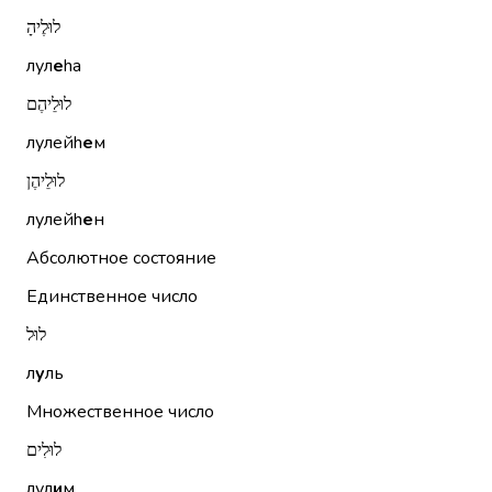
לוּלֶיהָ
лул
е
hа
לוּלֵיהֶם
лулейh
е
м
לוּלֵיהֶן
лулейh
е
н
Абсолютное состояние
Единственное число
לוּל
л
у
ль
Множественное число
לוּלִים
лул
и
м