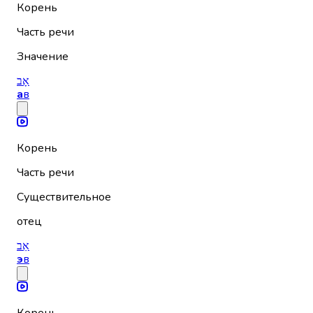
Корень
Часть речи
Значение
אָב
а
в
Корень
Часть речи
Существительное
отец
אֵב
э
в