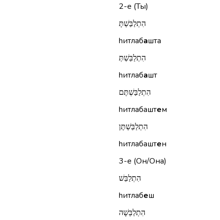
2-е (Ты)
הִתְלַבַּשְׁתָּ
hитлаб
а
шта
הִתְלַבַּשְׁתְּ
hитлаб
а
шт
הִתְלַבַּשְׁתֶּם
hитлабашт
е
м
הִתְלַבַּשְׁתֶּן
hитлабашт
е
н
3-е (Он/Она)
הִתְלַבֵּשׁ
hитлаб
е
ш
הִתְלַבְּשָׁה