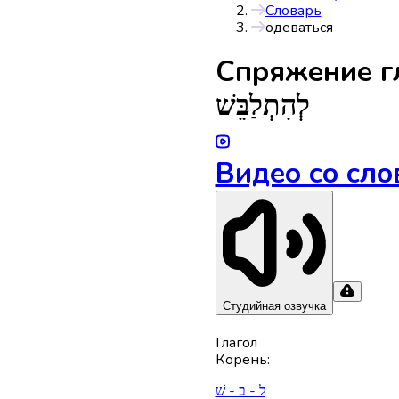
Словарь
одеваться
Спряжениe г
לְהִתְלַבֵּשׁ
Видео со сло
Студийная озвучка
Глагол
Корень
:
ל - ב - שׁ