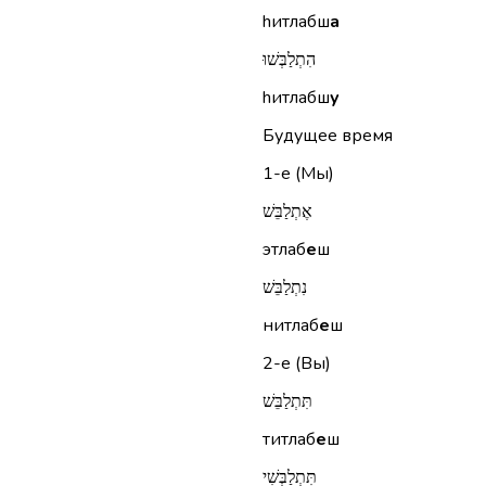
hитлабш
а
הִתְלַבְּשׁוּ
hитлабш
у
Будущее время
1-е (Мы)
אֶתְלַבֵּשׁ
этлаб
е
ш
נִתְלַבֵּשׁ
нитлаб
е
ш
2-е (Вы)
תִּתְלַבֵּשׁ
титлаб
е
ш
תִּתְלַבְּשִׁי