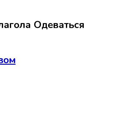
лагола
Одеваться
вом