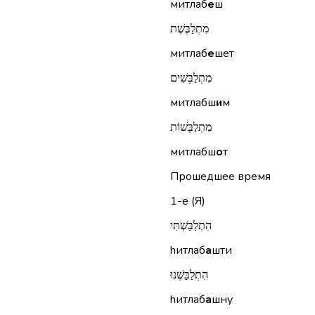
митлаб
е
ш
מִתְלַבֶּשֶׁת
митлаб
е
шет
מִתְלַבְּשִׁים
митлабш
и
м
מִתְלַבְּשׁוֹת
митлабш
о
т
Прошедшее время
1-е (Я)
הִתְלַבַּשְׁתִּי
hитлаб
а
шти
הִתְלַבַּשְׁנוּ
hитлаб
а
шну