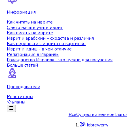
Информация
Как читать на иврите
С чего начать учить иврит
Как писать на иврите
Иврит и арабский – сходства и различия
Как перевести с иврита по картинке
Иврит и идиш - в чем отличие
Репатриация в Израиль
Гражданство Израиля - что нужно для получения
Больше статей
Преподаватели
Репетиторы
Ульпаны
Все
Существительное
Глаго
Hebrewerry