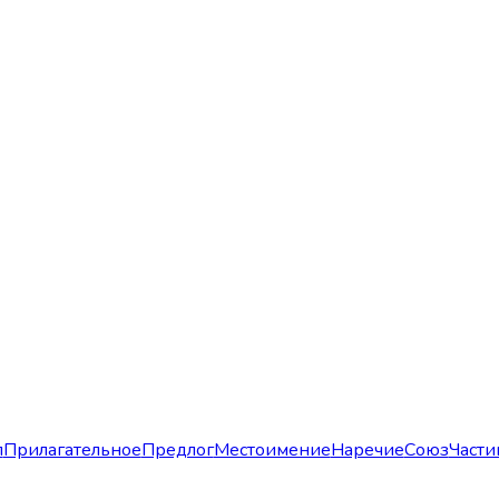
л
Прилагательное
Предлог
Местоимение
Наречие
Союз
Части