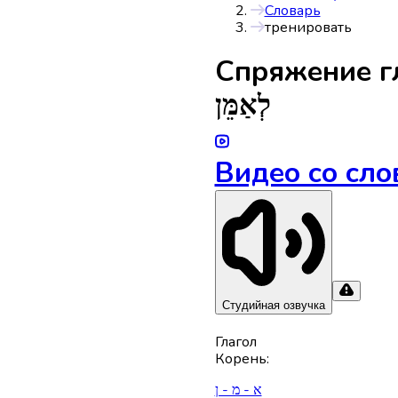
Словарь
тренировать
Спряжениe г
לְאַמֵּן
Видео со сло
Студийная озвучка
Глагол
Корень
:
א - מ - ן