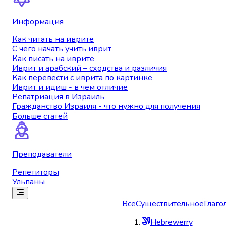
Информация
Как читать на иврите
С чего начать учить иврит
Как писать на иврите
Иврит и арабский – сходства и различия
Как перевести с иврита по картинке
Иврит и идиш - в чем отличие
Репатриация в Израиль
Гражданство Израиля - что нужно для получения
Больше статей
Преподаватели
Репетиторы
Ульпаны
Все
Существительное
Глаго
Hebrewerry