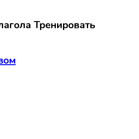
лагола
Тренировать
вом