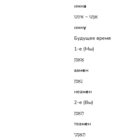
имн
а
אִמְּנוּ ~ אימנו
имн
у
Будущее время
1-е (Мы)
אֲאַמֵּן
аам
е
н
נְאַמֵּן
неам
е
н
2-е (Вы)
תְּאַמֵּן
теам
е
н
תְּאַמְּנִי