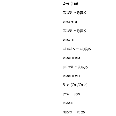
2-е (Ты)
אִמַּנְתָּ ~ אימנת
им
а
нта
אִמַּנְתְּ ~ אימנת
им
а
нт
אִמַּנְתֶּם ~ אימנתם
имант
е
м
אִמַּנְתֶּן ~ אימנתן
имант
е
н
3-е (Он/Она)
אִמֵּן ~ אימן
им
е
н
אִמְּנָה ~ אימנה