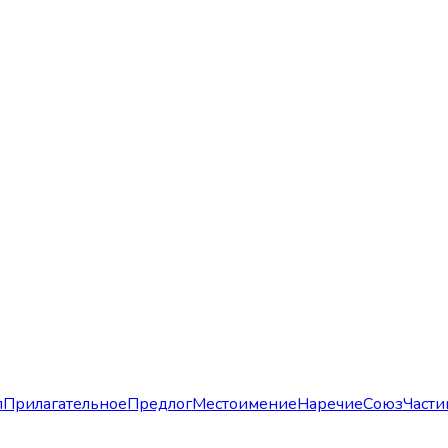
л
Прилагательное
Предлог
Местоимение
Наречие
Союз
Части