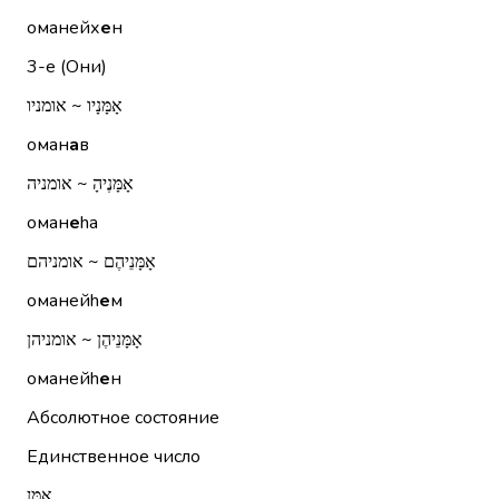
оманейх
е
н
3-е (Они)
אָמָּנָיו ~ אומניו
оман
а
в
אָמָּנֶיהָ ~ אומניה
оман
е
hа
אָמָּנֵיהֶם ~ אומניהם
оманейh
е
м
אָמָּנֵיהֶן ~ אומניהן
оманейh
е
н
Абсолютное состояние
Единственное число
אָמָּן