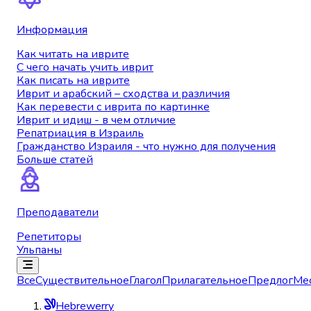
Информация
Как читать на иврите
С чего начать учить иврит
Как писать на иврите
Иврит и арабский – сходства и различия
Как перевести с иврита по картинке
Иврит и идиш - в чем отличие
Репатриация в Израиль
Гражданство Израиля - что нужно для получения
Больше статей
Преподаватели
Репетиторы
Ульпаны
Все
Существительное
Глагол
Прилагательное
Предлог
Ме
Hebrewerry