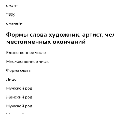
ом
а
н-
אָמָּנֵי־
оман
е
й-
Формы слова художник, артист, человек ис
местоименных окончаний
Единственное число
Множественное число
Форма слова
Лицо
Мужской род
Женский род
Мужской род