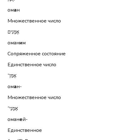
ом
а
н
Множественное число
אָמָּנִים
оман
и
м
Сопряженное состояние
Единственное число
אָמַּן־
ом
а
н-
Множественное число
אָמָּנֵי־
оман
е
й-
Единственное