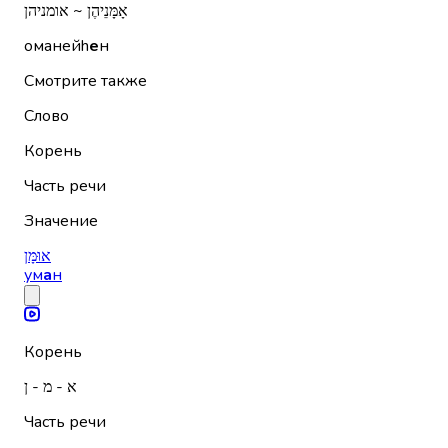
אָמָּנֵיהֶן ~ אומניהן
оманейh
е
н
Смотрите также
Слово
Корень
Часть речи
Значение
אוּמָּן
ум
а
н
Корень
א - מ - ן
Часть речи