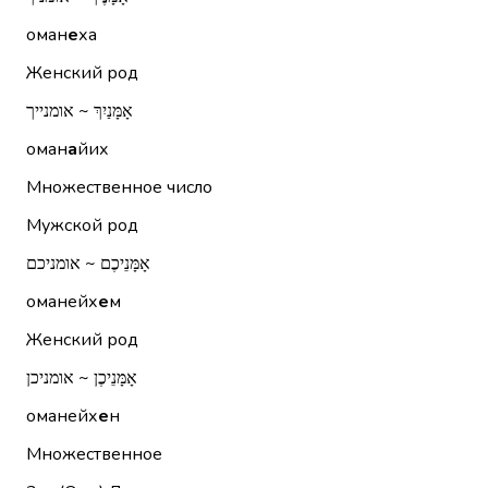
оман
е
ха
Женский род
אָמָּנַיִךְ ~ אומנייך
оман
а
йих
Множественное число
Мужской род
אָמָּנֵיכֶם ~ אומניכם
оманейх
е
м
Женский род
אָמָּנֵיכֶן ~ אומניכן
оманейх
е
н
Множественное