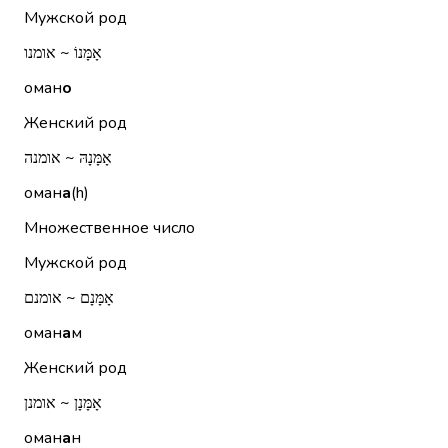
Мужской род
אָמָּנוֹ ~ אומנו
оман
о
Женский род
אָמָּנָהּ ~ אומנה
оман
а
(h)
Множественное число
Мужской род
אָמָּנָם ~ אומנם
оман
а
м
Женский род
אָמָּנָן ~ אומנן
оман
а
н