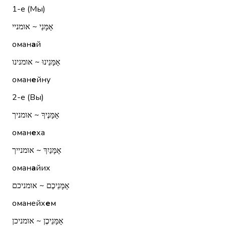
1-е (Мы)
אָמָּנַי ~ אומניי
оман
а
й
אָמָּנֵינוּ ~ אומנינו
оман
е
йну
2-е (Вы)
אָמָּנֶיךָ ~ אומניך
оман
е
ха
אָמָּנַיִךְ ~ אומנייך
оман
а
йих
אָמָּנֵיכֶם ~ אומניכם
оманейх
е
м
אָמָּנֵיכֶן ~ אומניכן