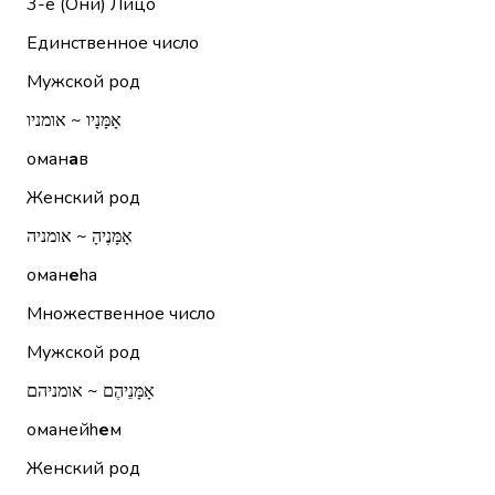
3-е (Они)
Лицо
Единственное число
Мужской род
אָמָּנָיו ~ אומניו
оман
а
в
Женский род
אָמָּנֶיהָ ~ אומניה
оман
е
hа
Множественное число
Мужской род
אָמָּנֵיהֶם ~ אומניהם
оманейh
е
м
Женский род