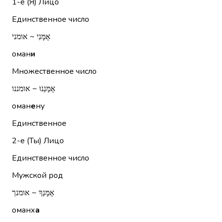
1-е (Я)
Лицо
Единственное число
אָמָּנִי ~ אומני
оман
и
Множественное число
אָמָּנֵנוּ ~ אומננו
оман
е
ну
Единственное
2-е (Ты)
Лицо
Единственное число
Мужской род
אָמָּנְךָ ~ אומנך
оманх
а