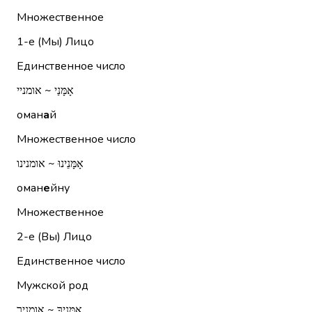
Множественное
1-е (Мы)
Лицо
Единственное число
אָמָּנַי ~ אומניי
оман
а
й
Множественное число
אָמָּנֵינוּ ~ אומנינו
оман
е
йну
Множественное
2-е (Вы)
Лицо
Единственное число
Мужской род
אָמָּנֶיךָ ~ אומניך