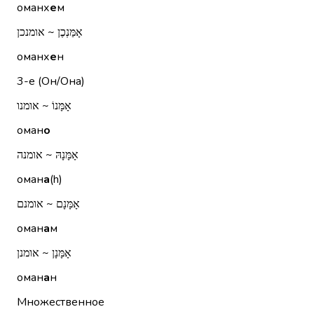
оманх
е
м
אָמַּנְכֶן ~ אומנכן
оманх
е
н
3-е (Он/Она)
אָמָּנוֹ ~ אומנו
оман
о
אָמָּנָהּ ~ אומנה
оман
а
(h)
אָמָּנָם ~ אומנם
оман
а
м
אָמָּנָן ~ אומנן
оман
а
н
Множественное