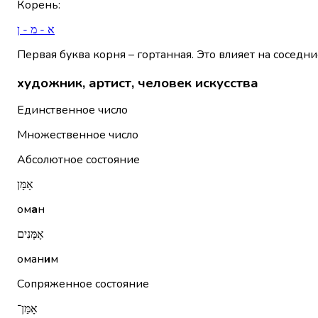
Корень
:
א - מ - ן
Первая буква корня – гортанная. Это влияет на соседни
художник, артист, человек искусства
Единственное число
Множественное число
Абсолютное состояние
אָמָּן
ом
а
н
אָמָּנִים
оман
и
м
Сопряженное состояние
אָמַּן־