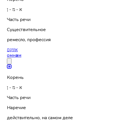
א - מ - ן
Часть речи
Существительное
ремесло, профессия
אוֹמְנָם
омн
а
м
Корень
א - מ - ן
Часть речи
Наречие
действительно, на самом деле