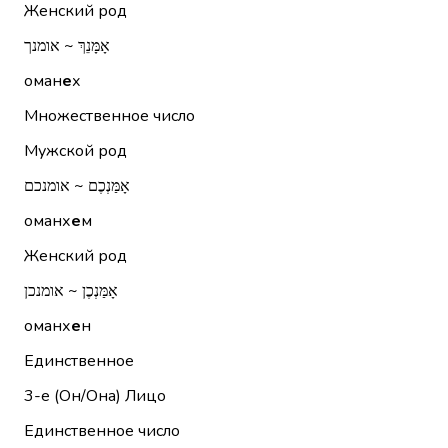
Женский род
אָמָּנֵךְ ~ אומנך
оман
е
х
Множественное число
Мужской род
אָמַּנְכֶם ~ אומנכם
оманх
е
м
Женский род
אָמַּנְכֶן ~ אומנכן
оманх
е
н
Единственное
3-е (Он/Она)
Лицо
Единственное число