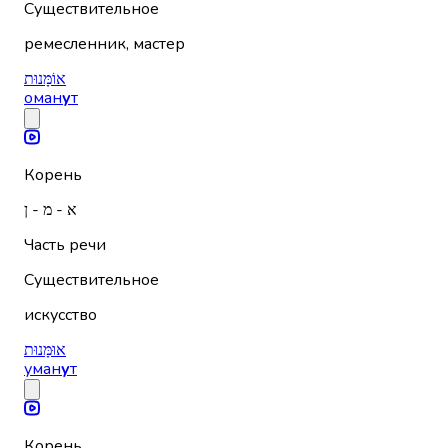
Существительное
ремесленник, мастер
אוֹמָּנוּת
оман
у
т
Корень
א - מ - ן
Часть речи
Существительное
искусство
אוּמָּנוּת
уман
у
т
Корень