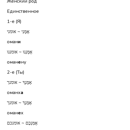
Женский род
Единственное
1-е (Я)
אָמָּנִי ~ אומני
оман
и
אָמָּנֵנוּ ~ אומננו
оман
е
ну
2-е (Ты)
אָמָּנְךָ ~ אומנך
оманх
а
אָמָּנֵךְ ~ אומנך
оман
е
х
אָמַּנְכֶם ~ אומנכם