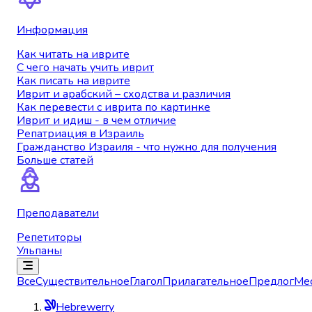
Информация
Как читать на иврите
С чего начать учить иврит
Как писать на иврите
Иврит и арабский – сходства и различия
Как перевести с иврита по картинке
Иврит и идиш - в чем отличие
Репатриация в Израиль
Гражданство Израиля - что нужно для получения
Больше статей
Преподаватели
Репетиторы
Ульпаны
Все
Существительное
Глагол
Прилагательное
Предлог
Ме
Hebrewerry