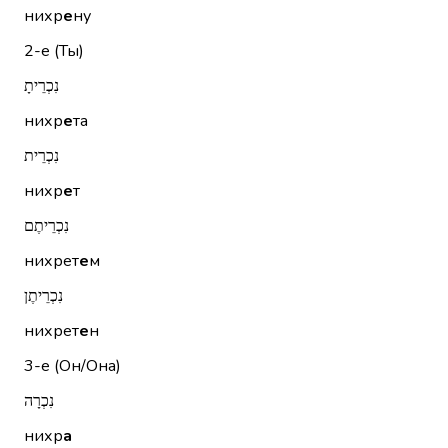
нихр
е
ну
2-е (Ты)
נִכְרֵיתָ
нихр
е
та
נִכְרֵית
нихр
е
т
נִכְרֵיתֶם
нихрет
е
м
נִכְרֵיתֶן
нихрет
е
н
3-е (Он/Она)
נִכְרָה
нихр
а