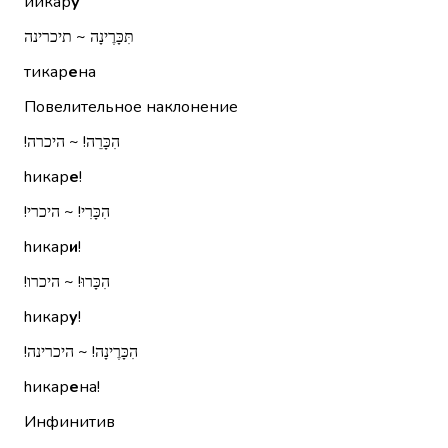
йикар
у
תִּכָּרֶינָה ~ תיכרינה
тикар
е
на
Повелительное наклонение
הִכָּרֵה!‏ ~ היכרה!‏
hикар
е
!
הִכָּרִי!‏ ~ היכרי!‏
hикар
и
!
הִכָּרוּ!‏ ~ היכרו!‏
hикар
у
!
הִכָּרֶינָה!‏ ~ היכרינה!‏
hикар
е
на!
Инфинитив