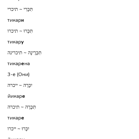
תִּכָּרִי ~ תיכרי
тикар
и
תִּכָּרוּ ~ תיכרו
тикар
у
תִּכָּרֶינָה ~ תיכרינה
тикар
е
на
3-е (Они)
יִכָּרֶה ~ ייכרה
йикар
е
תִּכָּרֶה ~ תיכרה
тикар
е
יִכָּרוּ ~ ייכרו