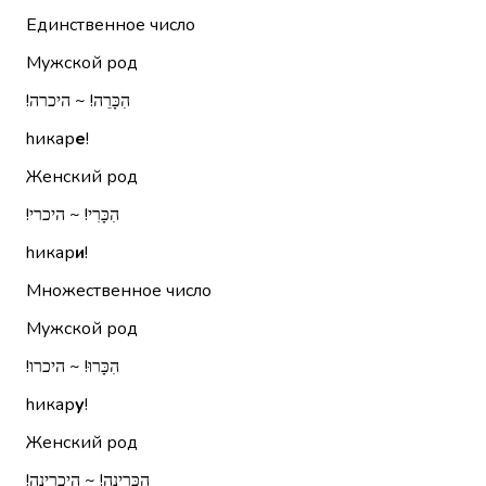
Единственное число
Мужской род
הִכָּרֵה!‏ ~ היכרה!‏
hикар
е
!
Женский род
הִכָּרִי!‏ ~ היכרי!‏
hикар
и
!
Множественное число
Мужской род
הִכָּרוּ!‏ ~ היכרו!‏
hикар
у
!
Женский род
הִכָּרֶינָה!‏ ~ היכרינה!‏