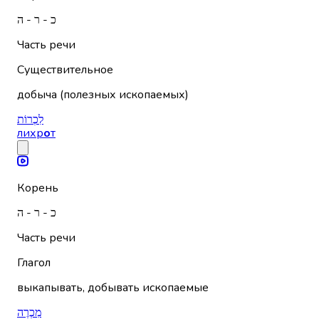
כ - ר - ה
Часть речи
Существительное
добыча (полезных ископаемых)
לִכְרוֹת
лихр
о
т
Корень
כ - ר - ה
Часть речи
Глагол
выкапывать, добывать ископаемые
מִכְרֶה