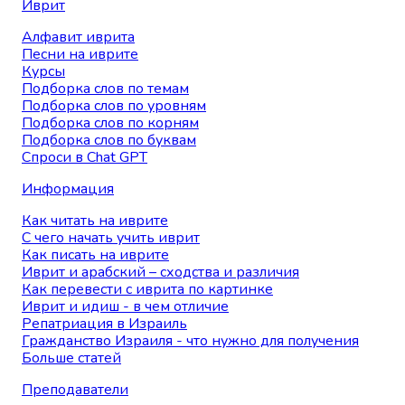
Иврит
Алфавит иврита
Песни на иврите
Курсы
Подборка слов по темам
Подборка слов по уровням
Подборка слов по корням
Подборка слов по буквам
Спроси в Chat GPT
Информация
Как читать на иврите
С чего начать учить иврит
Как писать на иврите
Иврит и арабский – сходства и различия
Как перевести с иврита по картинке
Иврит и идиш - в чем отличие
Репатриация в Израиль
Гражданство Израиля - что нужно для получения
Больше статей
Преподаватели