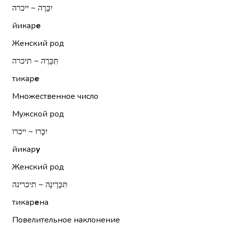
יִכָּרֶה ~ ייכרה
йикар
е
Женский род
תִּכָּרֶה ~ תיכרה
тикар
е
Множественное число
Мужской род
יִכָּרוּ ~ ייכרו
йикар
у
Женский род
תִּכָּרֶינָה ~ תיכרינה
тикар
е
на
Повелительное наклонение