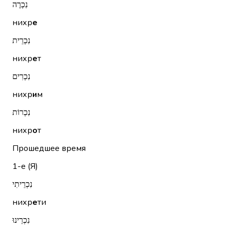
נִכְרֶה
нихр
е
נִכְרֵית
нихр
е
т
נִכְרִים
нихр
и
м
נִכְרוֹת
нихр
о
т
Прошедшее время
1-е (Я)
נִכְרֵיתִי
нихр
е
ти
נִכְרֵינוּ