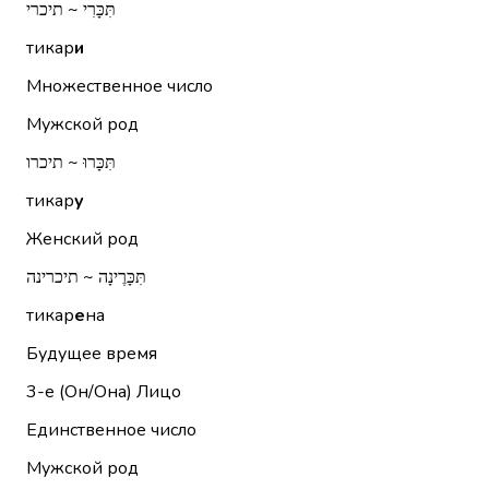
תִּכָּרִי ~ תיכרי
тикар
и
Множественное число
Мужской род
תִּכָּרוּ ~ תיכרו
тикар
у
Женский род
תִּכָּרֶינָה ~ תיכרינה
тикар
е
на
Будущее время
3-е (Он/Она)
Лицо
Единственное число
Мужской род