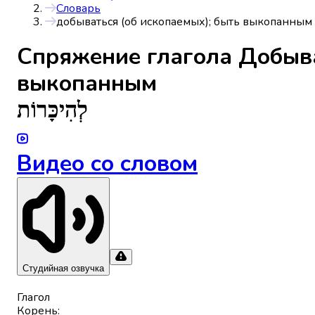
Словарь
добываться (об ископаемых); быть выкопанным
Спряжениe глагола
Добыва
выкопанным
לְהִיכָּרוֹת
Видео со словом
Студийная озвучка
Глагол
Корень
: