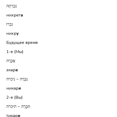
נִכְרְתָה
нихрет
а
נִכְרוּ
нихр
у
Будущее время
1-е (Мы)
אֶכָּרֶה
экар
е
נִכָּרֶה ~ ניכרה
никар
е
2-е (Вы)
תִּכָּרֶה ~ תיכרה
тикар
е