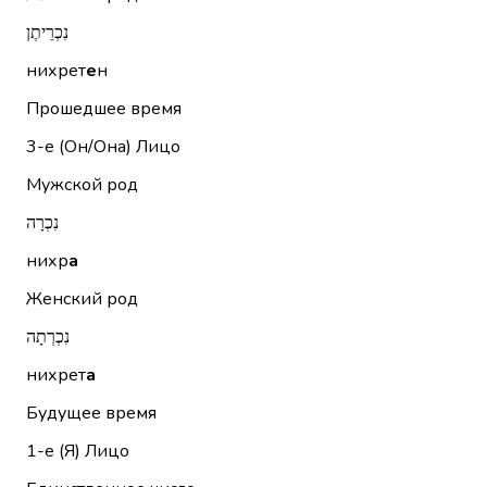
נִכְרֵיתֶן
нихрет
е
н
Прошедшее время
3-е (Он/Она)
Лицо
Мужской род
נִכְרָה
нихр
а
Женский род
נִכְרְתָה
нихрет
а
Будущее время
1-е (Я)
Лицо