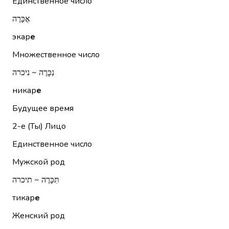
Единственное число
אֶכָּרֶה
экар
е
Множественное число
נִכָּרֶה ~ ניכרה
никар
е
Будущее время
2-е (Ты)
Лицо
Единственное число
Мужской род
תִּכָּרֶה ~ תיכרה
тикар
е
Женский род