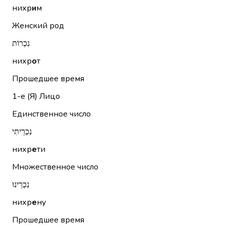
нихр
и
м
Женский род
נִכְרוֹת
нихр
о
т
Прошедшее время
1-е (Я)
Лицо
Единственное число
נִכְרֵיתִי
нихр
е
ти
Множественное число
נִכְרֵינוּ
нихр
е
ну
Прошедшее время