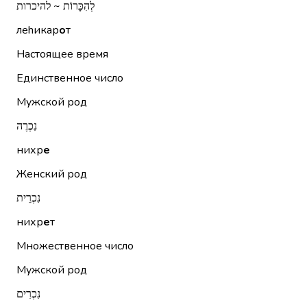
לְהִכָּרוֹת ~ להיכרות
леhикар
о
т
Настоящее время
Единственное число
Мужской род
נִכְרֶה
нихр
е
Женский род
נִכְרֵית
нихр
е
т
Множественное число
Мужской род
נִכְרִים