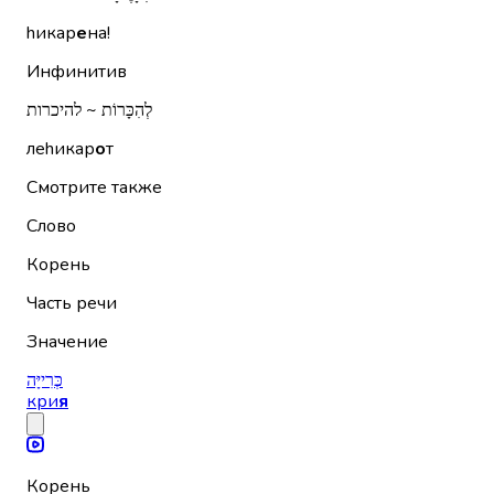
hикар
е
на!
Инфинитив
לְהִכָּרוֹת ~ להיכרות
леhикар
о
т
Смотрите также
Слово
Корень
Часть речи
Значение
כְּרִייָּה
кри
я
Корень