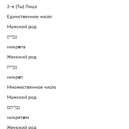
2-е (Ты)
Лицо
Единственное число
Мужской род
נִכְרֵיתָ
нихр
е
та
Женский род
נִכְרֵית
нихр
е
т
Множественное число
Мужской род
נִכְרֵיתֶם
нихрет
е
м
Женский род