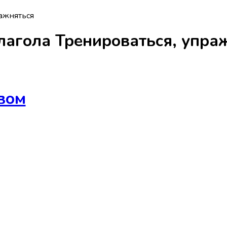
ажняться
лагола
Тренироваться, упра
вом