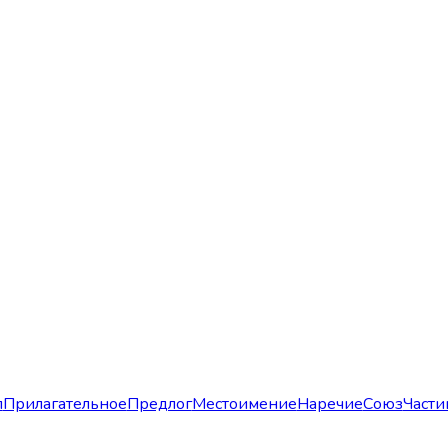
л
Прилагательное
Предлог
Местоимение
Наречие
Союз
Части