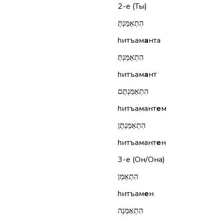
2-е (Ты)
הִתְאַמַּנְתָּ
hитъам
а
нта
הִתְאַמַּנְתְּ
hитъам
а
нт
הִתְאַמַּנְתֶּם
hитъамант
е
м
הִתְאַמַּנְתֶּן
hитъамант
е
н
3-е (Он/Она)
הִתְאַמֵּן
hитъам
е
н
הִתְאַמְּנָה