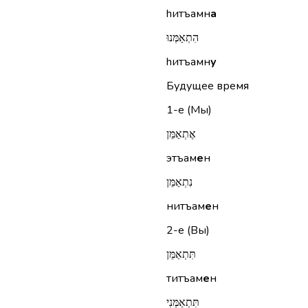
hитъамн
а
הִתְאַמְּנוּ
hитъамн
у
Будущее время
1-е (Мы)
אֶתְאַמֵּן
этъам
е
н
נִתְאַמֵּן
нитъам
е
н
2-е (Вы)
תִּתְאַמֵּן
титъам
е
н
תִּתְאַמְּנִי