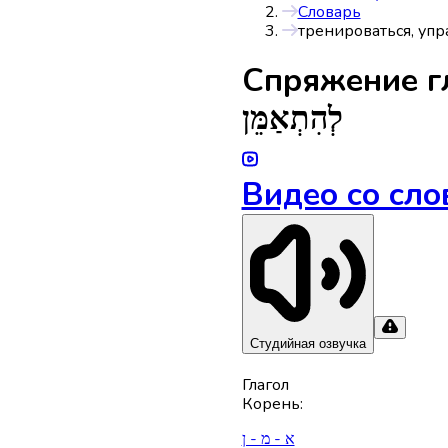
Словарь
тренироваться, упр
Спряжениe г
לְהִתְאַמֵּן
Видео со сло
Студийная озвучка
Глагол
Корень
:
א - מ - ן