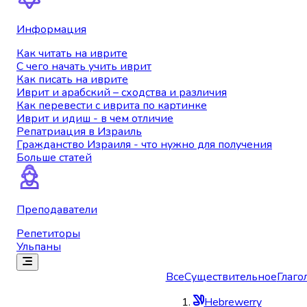
Информация
Как читать на иврите
С чего начать учить иврит
Как писать на иврите
Иврит и арабский – сходства и различия
Как перевести с иврита по картинке
Иврит и идиш - в чем отличие
Репатриация в Израиль
Гражданство Израиля - что нужно для получения
Больше статей
Преподаватели
Репетиторы
Ульпаны
Все
Существительное
Глаго
Hebrewerry