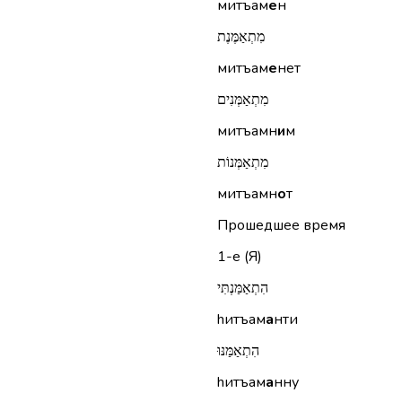
митъам
е
н
מִתְאַמֶּנֶת
митъам
е
нет
מִתְאַמְּנִים
митъамн
и
м
מִתְאַמְּנוֹת
митъамн
о
т
Прошедшее время
1-е (Я)
הִתְאַמַּנְתִּי
hитъам
а
нти
הִתְאַמַּנּוּ
hитъам
а
нну