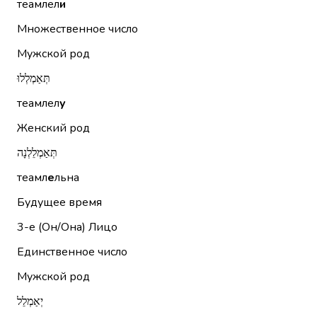
теамлел
и
Множественное число
Мужской род
תְּאַמְלְלוּ
теамлел
у
Женский род
תְּאַמְלֵלְנָה
теамл
е
льна
Будущее время
3-е (Он/Она)
Лицо
Единственное число
Мужской род
יְאַמְלֵל