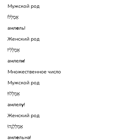
Мужской род
אַמְלֵל!‏
амл
е
ль!
Женский род
אַמְלְלִי!‏
амлел
и
!
Множественное число
Мужской род
אַמְלְלוּ!‏
амлел
у
!
Женский род
אַמְלֵלְנָה!‏
амл
е
льна!