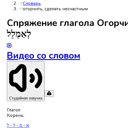
Словарь
огорчить, сделать несчастным
Спряжениe глагола
Огорчи
לְאַמְלֵל
Видео со словом
Студийная озвучка
Глагол
Корень
:
א - מ - ל - ל