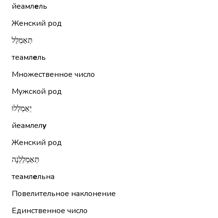
йеамл
е
ль
Женский род
תְּאַמְלֵל
теамл
е
ль
Множественное число
Мужской род
יְאַמְלְלוּ
йеамлел
у
Женский род
תְּאַמְלֵלְנָה
теамл
е
льна
Повелительное наклонение
Единственное число