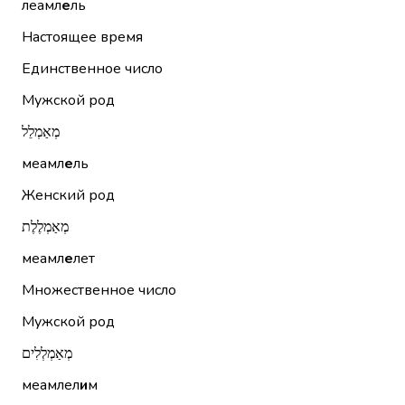
леамл
е
ль
Настоящее время
Единственное число
Мужской род
מְאַמְלֵל
меамл
е
ль
Женский род
מְאַמְלֶלֶת
меамл
е
лет
Множественное число
Мужской род
מְאַמְלְלִים
меамлел
и
м