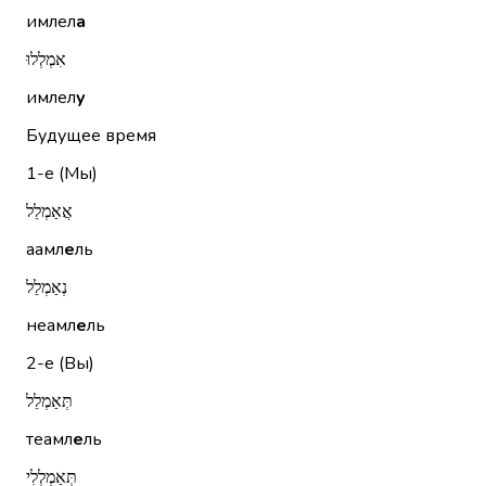
имлел
а
אִמְלְלוּ
имлел
у
Будущее время
1-е (Мы)
אֲאַמְלֵל
аамл
е
ль
נְאַמְלֵל
неамл
е
ль
2-е (Вы)
תְּאַמְלֵל
теамл
е
ль
תְּאַמְלְלִי