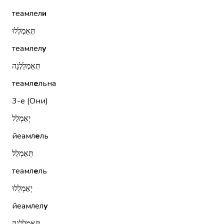
теамлел
и
תְּאַמְלְלוּ
теамлел
у
תְּאַמְלֵלְנָה
теамл
е
льна
3-е (Они)
יְאַמְלֵל
йеамл
е
ль
תְּאַמְלֵל
теамл
е
ль
יְאַמְלְלוּ
йеамлел
у
תְּאַמְלֵלְנָה