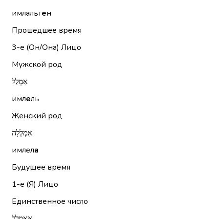
имлальт
е
н
Прошедшее время
3-е (Он/Она)
Лицо
Мужской род
אִמְלֵל
имл
е
ль
Женский род
אִמְלְלָה
имлел
а
Будущее время
1-е (Я)
Лицо
Единственное число
אֲאַמְלֵל