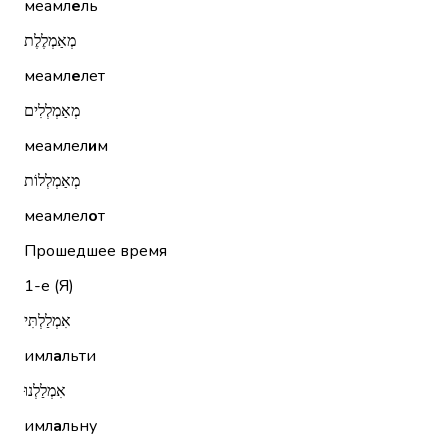
меамл
е
ль
מְאַמְלֶלֶת
меамл
е
лет
מְאַמְלְלִים
меамлел
и
м
מְאַמְלְלוֹת
меамлел
о
т
Прошедшее время
1-е (Я)
אִמְלַלְתִּי
имл
а
льти
אִמְלַלְנוּ
имл
а
льну