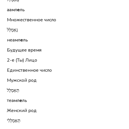
аамл
е
ль
Множественное число
נְאַמְלֵל
неамл
е
ль
Будущее время
2-е (Ты)
Лицо
Единственное число
Мужской род
תְּאַמְלֵל
теамл
е
ль
Женский род
תְּאַמְלְלִי