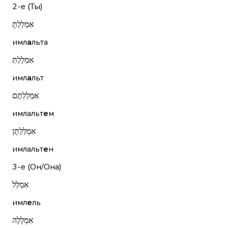
2-е (Ты)
אִמְלַלְתָּ
имл
а
льта
אִמְלַלְתְּ
имл
а
льт
אִמְלַלְתֶּם
имлальт
е
м
אִמְלַלְתֶּן
имлальт
е
н
3-е (Он/Она)
אִמְלֵל
имл
е
ль
אִמְלְלָה