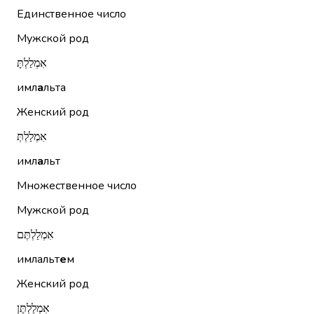
Единственное число
Мужской род
אִמְלַלְתָּ
имл
а
льта
Женский род
אִמְלַלְתְּ
имл
а
льт
Множественное число
Мужской род
אִמְלַלְתֶּם
имлальт
е
м
Женский род
אִמְלַלְתֶּן