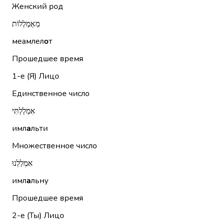
Женский род
מְאַמְלְלוֹת
меамлел
о
т
Прошедшее время
1-е (Я)
Лицо
Единственное число
אִמְלַלְתִּי
имл
а
льти
Множественное число
אִמְלַלְנוּ
имл
а
льну
Прошедшее время
2-е (Ты)
Лицо