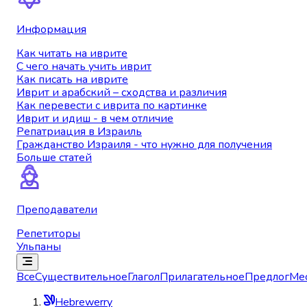
Информация
Как читать на иврите
С чего начать учить иврит
Как писать на иврите
Иврит и арабский – сходства и различия
Как перевести с иврита по картинке
Иврит и идиш - в чем отличие
Репатриация в Израиль
Гражданство Израиля - что нужно для получения
Больше статей
Преподаватели
Репетиторы
Ульпаны
Все
Существительное
Глагол
Прилагательное
Предлог
Ме
Hebrewerry