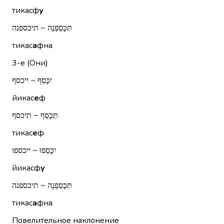
тикасф
у
תִּכָּסַפְנָה ~ תיכספנה
тикас
а
фна
3-е (Они)
יִכָּסֵף ~ ייכסף
йикас
е
ф
תִּכָּסֵף ~ תיכסף
тикас
е
ф
יִכָּסְפוּ ~ ייכספו
йикасф
у
תִּכָּסַפְנָה ~ תיכספנה
тикас
а
фна
Повелительное наклонение