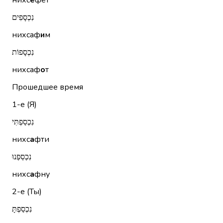
нихс
е
фет
נִכְסָפִים
нихсаф
и
м
נִכְסָפוֹת
нихсаф
о
т
Прошедшее время
1-е (Я)
נִכְסַפְתִּי
нихс
а
фти
נִכְסַפְנוּ
нихс
а
фну
2-е (Ты)
נִכְסַפְתָּ