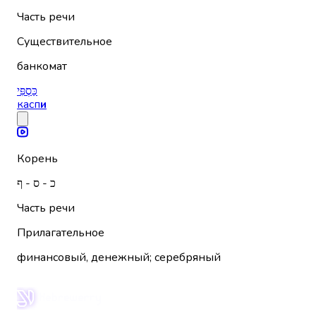
Часть речи
Существительное
банкомат
כַּסְפִּי
касп
и
Корень
כ - ס - ף
Часть речи
Прилагательное
финансовый, денежный; серебряный