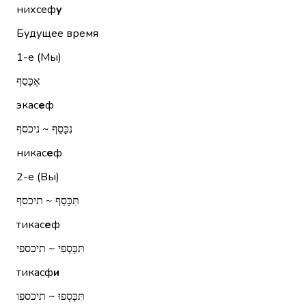
нихсеф
у
Будущее время
1-е (Мы)
אֶכָּסֵף
экас
е
ф
נִכָּסֵף ~ ניכסף
никас
е
ф
2-е (Вы)
תִּכָּסֵף ~ תיכסף
тикас
е
ф
תִּכָּסְפִי ~ תיכספי
тикасф
и
תִּכָּסְפוּ ~ תיכספו