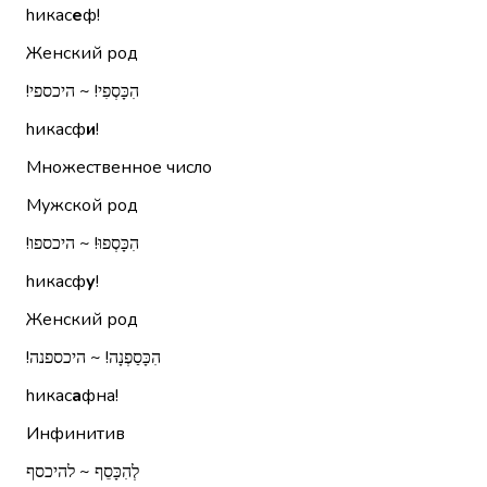
hикас
е
ф!
Женский род
הִכָּסְפִי!‏ ~ היכספי!‏
hикасф
и
!
Множественное число
Мужской род
הִכָּסְפוּ!‏ ~ היכספו!‏
hикасф
у
!
Женский род
הִכָּסַפְנָה!‏ ~ היכספנה!‏
hикас
а
фна!
Инфинитив
לְהִכָּסֵף ~ להיכסף