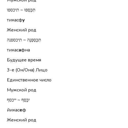
Мужской род
תִּכָּסְפוּ ~ תיכספו
тикасф
у
Женский род
תִּכָּסַפְנָה ~ תיכספנה
тикас
а
фна
Будущее время
3-е (Он/Она)
Лицо
Единственное число
Мужской род
יִכָּסֵף ~ ייכסף
йикас
е
ф
Женский род