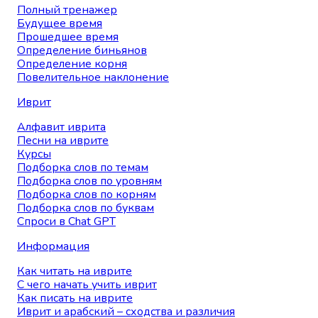
Полный тренажер
Будущее время
Прошедшее время
Определение биньянов
Определение корня
Повелительное наклонение
Иврит
Алфавит иврита
Песни на иврите
Курсы
Подборка слов по темам
Подборка слов по уровням
Подборка слов по корням
Подборка слов по буквам
Спроси в Chat GPT
Информация
Как читать на иврите
С чего начать учить иврит
Как писать на иврите
Иврит и арабский – сходства и различия