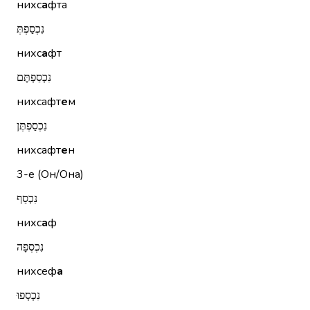
нихс
а
фта
נִכְסַפְתְּ
нихс
а
фт
נִכְסַפְתֶּם
нихсафт
е
м
נִכְסַפְתֶּן
нихсафт
е
н
3-е (Он/Она)
נִכְסַף
нихс
а
ф
נִכְסְפָה
нихсеф
а
נִכְסְפוּ