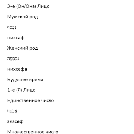
3-е (Он/Она)
Лицо
Мужской род
נִכְסַף
нихс
а
ф
Женский род
נִכְסְפָה
нихсеф
а
Будущее время
1-е (Я)
Лицо
Единственное число
אֶכָּסֵף
экас
е
ф
Множественное число