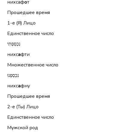
нихсаф
о
т
Прошедшее время
1-е (Я)
Лицо
Единственное число
נִכְסַפְתִּי
нихс
а
фти
Множественное число
נִכְסַפְנוּ
нихс
а
фну
Прошедшее время
2-е (Ты)
Лицо
Единственное число
Мужской род