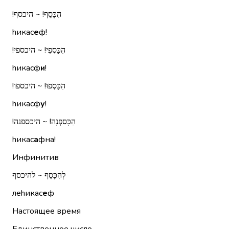
הִכָּסֵף!‏ ~ היכסף!‏
hикас
е
ф!
הִכָּסְפִי!‏ ~ היכספי!‏
hикасф
и
!
הִכָּסְפוּ!‏ ~ היכספו!‏
hикасф
у
!
הִכָּסַפְנָה!‏ ~ היכספנה!‏
hикас
а
фна!
Инфинитив
לְהִכָּסֵף ~ להיכסף
леhикас
е
ф
Настоящее время