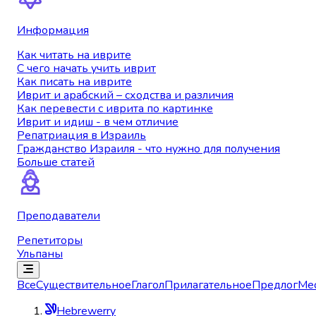
Информация
Как читать на иврите
С чего начать учить иврит
Как писать на иврите
Иврит и арабский – сходства и различия
Как перевести с иврита по картинке
Иврит и идиш - в чем отличие
Репатриация в Израиль
Гражданство Израиля - что нужно для получения
Больше статей
Преподаватели
Репетиторы
Ульпаны
Все
Существительное
Глагол
Прилагательное
Предлог
Ме
Hebrewerry