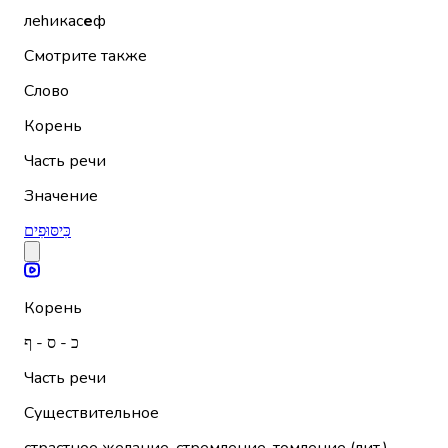
леhикас
е
ф
Смотрите также
Слово
Корень
Часть речи
Значение
כִּיסּוּפִים
Корень
כ - ס - ף
Часть речи
Существительное