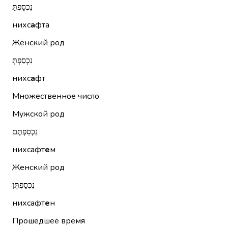
נִכְסַפְתָּ
нихс
а
фта
Женский род
נִכְסַפְתְּ
нихс
а
фт
Множественное число
Мужской род
נִכְסַפְתֶּם
нихсафт
е
м
Женский род
נִכְסַפְתֶּן
нихсафт
е
н
Прошедшее время