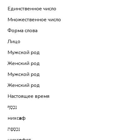
Единственное число
Множественное число
Форма слова
Лицо
Мужской род
Женский род
Мужской род
Женский род
Настоящее время
נִכְסָף
нихс
а
ф
נִכְסֶפֶת