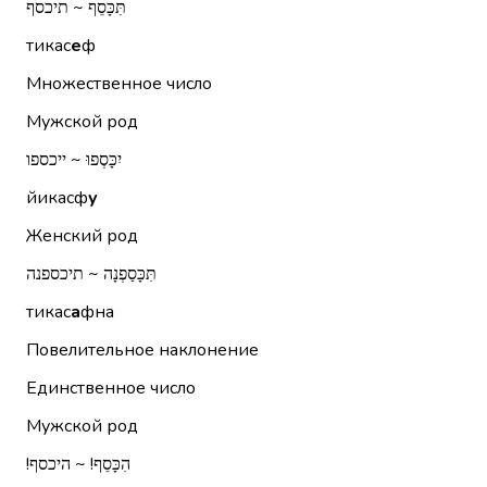
תִּכָּסֵף ~ תיכסף
тикас
е
ф
Множественное число
Мужской род
יִכָּסְפוּ ~ ייכספו
йикасф
у
Женский род
תִּכָּסַפְנָה ~ תיכספנה
тикас
а
фна
Повелительное наклонение
Единственное число
Мужской род
הִכָּסֵף!‏ ~ היכסף!‏