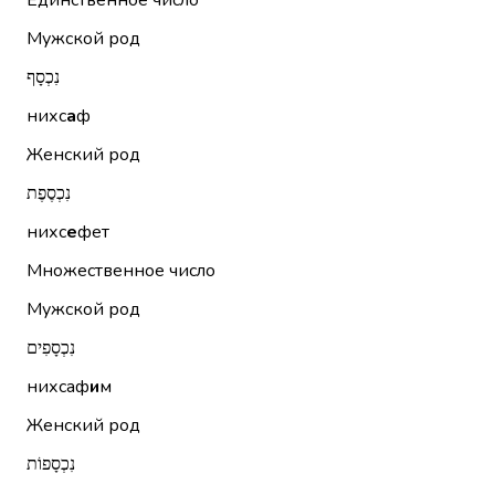
Единственное число
Мужской род
נִכְסָף
нихс
а
ф
Женский род
נִכְסֶפֶת
нихс
е
фет
Множественное число
Мужской род
נִכְסָפִים
нихсаф
и
м
Женский род
נִכְסָפוֹת