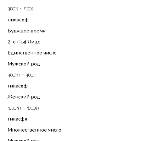
נִכָּסֵף ~ ניכסף
никас
е
ф
Будущее время
2-е (Ты)
Лицо
Единственное число
Мужской род
תִּכָּסֵף ~ תיכסף
тикас
е
ф
Женский род
תִּכָּסְפִי ~ תיכספי
тикасф
и
Множественное число