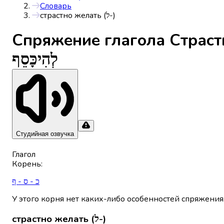
Словарь
страстно желать (ל-)
Спряжениe глагола
לְהִיכָּסֵף
Студийная озвучка
Глагол
Корень
:
כ - ס - ף
У этого корня нет каких-либо особенностей спряжения
страстно желать (ל-)