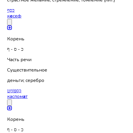
страстное желание, стремление, томление (лит.)
כֶּסֶף
к
е
сеф
Корень
כ - ס - ף
Часть речи
Существительное
деньги; серебро
כַּסְפּוֹמָט
каспом
а
т
Корень
כ - ס - ף