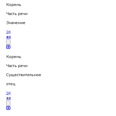
Корень
Часть речи
Значение
אָב
а
в
Корень
Часть речи
Существительное
отец
אֵב
э
в