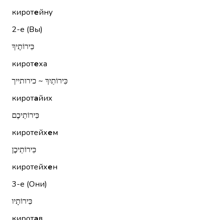
кирот
е
йну
2-е (Вы)
כִּירוֹתֶיךָ
кирот
е
ха
כִּירוֹתַיִךְ ~ כירותייך
кирот
а
йих
כִּירוֹתֵיכֶם
киротейх
е
м
כִּירוֹתֵיכֶן
киротейх
е
н
3-е (Они)
כִּירוֹתָיו
кирот
а
в