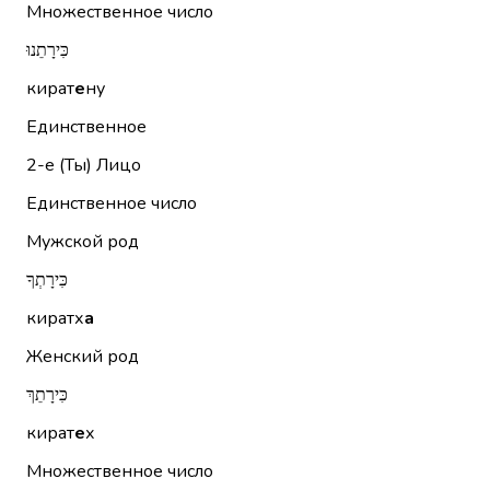
Множественное число
כִּירָתֵנוּ
кират
е
ну
Единственное
2-е (Ты)
Лицо
Единственное число
Мужской род
כִּירָתְךָ
киратх
а
Женский род
כִּירָתֵךְ
кират
е
х
Множественное число