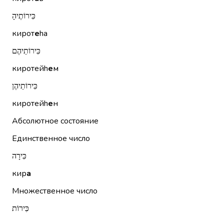
כִּירוֹתֶיהָ
кирот
е
hа
כִּירוֹתֵיהֶם
киротейh
е
м
כִּירוֹתֵיהֶן
киротейh
е
н
Абсолютное состояние
Единственное число
כִּירָה
кир
а
Множественное число
כִּירוֹת