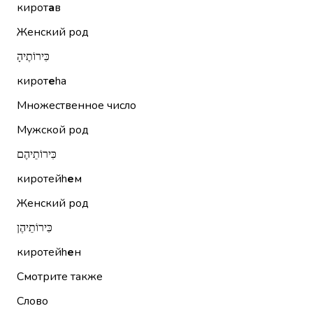
кирот
а
в
Женский род
כִּירוֹתֶיהָ
кирот
е
hа
Множественное число
Мужской род
כִּירוֹתֵיהֶם
киротейh
е
м
Женский род
כִּירוֹתֵיהֶן
киротейh
е
н
Смотрите также
Слово