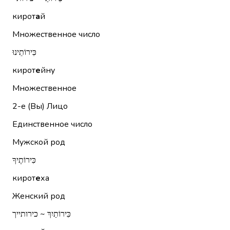
кирот
а
й
Множественное число
כִּירוֹתֵינוּ
кирот
е
йну
Множественное
2-е (Вы)
Лицо
Единственное число
Мужской род
כִּירוֹתֶיךָ
кирот
е
ха
Женский род
כִּירוֹתַיִךְ ~ כירותייך