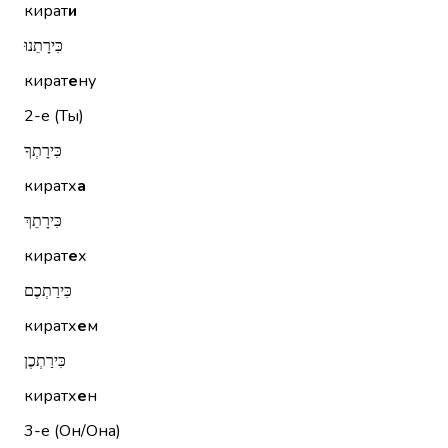
кират
и
כִּירָתֵנוּ
кират
е
ну
2-е (Ты)
כִּירָתְךָ
киратх
а
כִּירָתֵךְ
кират
е
х
כִּירַתְכֶם
киратх
е
м
כִּירַתְכֶן
киратх
е
н
3-е (Он/Она)