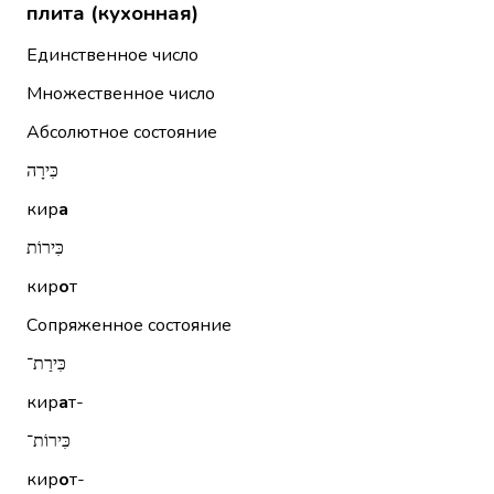
плита (кухонная)
Единственное число
Множественное число
Абсолютное состояние
כִּירָה
кир
а
כִּירוֹת
кир
о
т
Сопряженное состояние
כִּירַת־
кир
а
т-
כִּירוֹת־
кир
о
т-