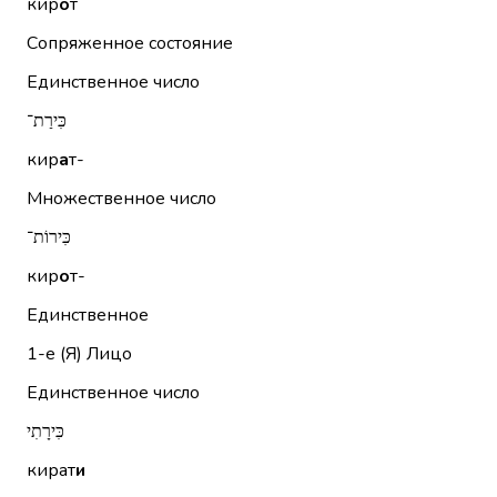
кир
о
т
Сопряженное состояние
Единственное число
כִּירַת־
кир
а
т-
Множественное число
כִּירוֹת־
кир
о
т-
Единственное
1-е (Я)
Лицо
Единственное число
כִּירָתִי
кират
и