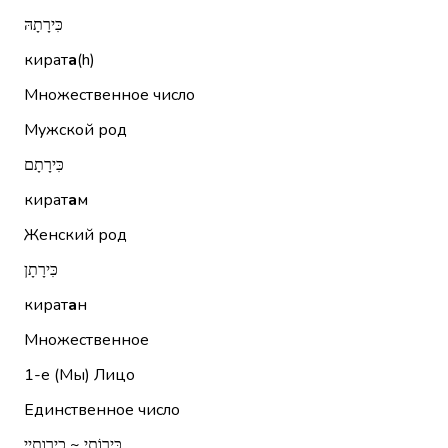
כִּירָתָהּ
кират
а
(h)
Множественное число
Мужской род
כִּירָתָם
кират
а
м
Женский род
כִּירָתָן
кират
а
н
Множественное
1-е (Мы)
Лицо
Единственное число
כִּירוֹתַי ~ כירותיי