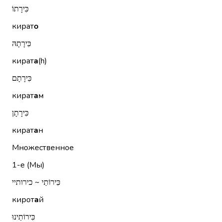
כִּירָתוֹ
кират
о
כִּירָתָהּ
кират
а
(h)
כִּירָתָם
кират
а
м
כִּירָתָן
кират
а
н
Множественное
1-е (Мы)
כִּירוֹתַי ~ כירותיי
кирот
а
й
כִּירוֹתֵינוּ