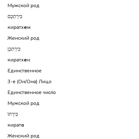
Мужской род
כִּירַתְכֶם
киратх
е
м
Женский род
כִּירַתְכֶן
киратх
е
н
Единственное
3-е (Он/Она)
Лицо
Единственное число
Мужской род
כִּירָתוֹ
кират
о
Женский род