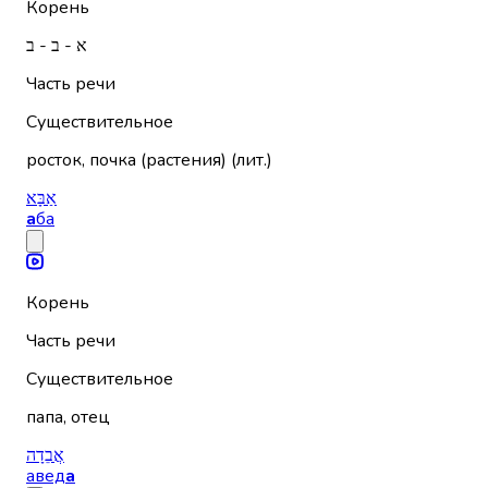
Корень
א - ב - ב
Часть речи
Существительное
росток, почка (растения) (лит.)
אַבָּא
а
ба
Корень
Часть речи
Существительное
папа, отец
אֲבֵדָה
авед
а