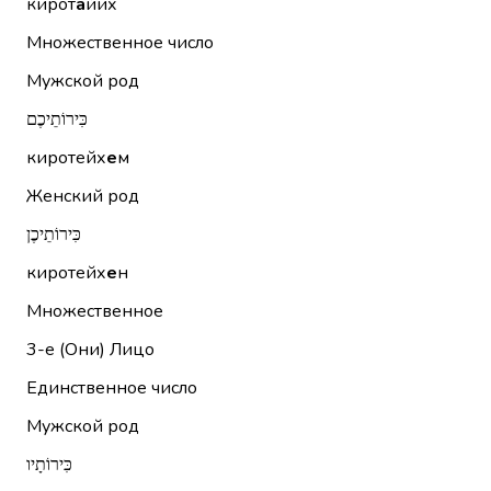
кирот
а
йих
Множественное число
Мужской род
כִּירוֹתֵיכֶם
киротейх
е
м
Женский род
כִּירוֹתֵיכֶן
киротейх
е
н
Множественное
3-е (Они)
Лицо
Единственное число
Мужской род
כִּירוֹתָיו