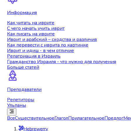
Информация
Как читать на иврите
С чего начать учить иврит
Как писать на иврите
Иврит и арабский – сходства и различия
Как перевести с иврита по картинке
Иврит и идиш - в чем отличие
Репатриация в Израиль
Гражданство Израиля - что нужно для получения
Больше статей
Преподаватели
Репетиторы
Ульпаны
Все
Существительное
Глагол
Прилагательное
Предлог
Ме
Hebrewerry