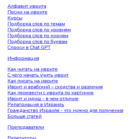
Алфавит иврита
Песни на иврите
Курсы
Подборка слов по темам
Подборка слов по уровням
Подборка слов по корням
Подборка слов по буквам
Спроси в Chat GPT
Информация
Как читать на иврите
С чего начать учить иврит
Как писать на иврите
Иврит и арабский – сходства и различия
Как перевести с иврита по картинке
Иврит и идиш - в чем отличие
Репатриация в Израиль
Гражданство Израиля - что нужно для получения
Больше статей
Преподаватели
Репетиторы