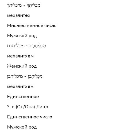
מֵכָלִיתֵךְ ~ מיכליתך
мехалит
е
х
Множественное число
Мужской род
מֵכָלִיתְכֶם ~ מיכליתכם
мехалитх
е
м
Женский род
מֵכָלִיתְכֶן ~ מיכליתכן
мехалитх
е
н
Единственное
3-е (Он/Она)
Лицо
Единственное число
Мужской род