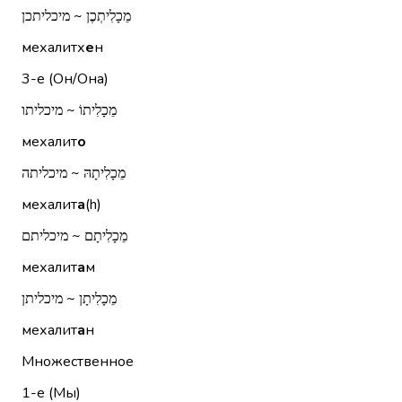
מֵכָלִיתְכֶן ~ מיכליתכן
мехалитх
е
н
3-е (Он/Она)
מֵכָלִיתוֹ ~ מיכליתו
мехалит
о
מֵכָלִיתָהּ ~ מיכליתה
мехалит
а
(h)
מֵכָלִיתָם ~ מיכליתם
мехалит
а
м
מֵכָלִיתָן ~ מיכליתן
мехалит
а
н
Множественное
1-е (Мы)