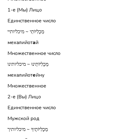
1-е (Мы)
Лицо
Единственное число
מֵכָלִיּוֹתַי ~ מיכליותיי
мехалийот
а
й
Множественное число
מֵכָלִיּוֹתֵינוּ ~ מיכליותינו
мехалийот
е
йну
Множественное
2-е (Вы)
Лицо
Единственное число
Мужской род
מֵכָלִיּוֹתֶיךָ ~ מיכליותיך