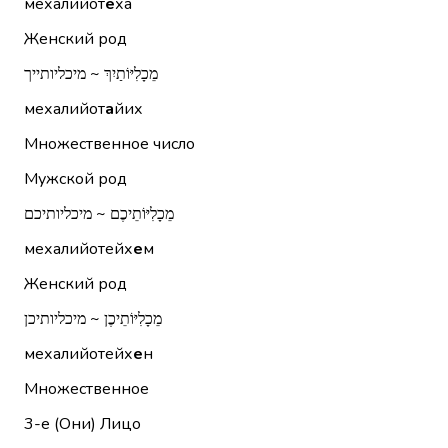
мехалийот
е
ха
Женский род
מֵכָלִיּוֹתַיִךְ ~ מיכליותייך
мехалийот
а
йих
Множественное число
Мужской род
מֵכָלִיּוֹתֵיכֶם ~ מיכליותיכם
мехалийотейх
е
м
Женский род
מֵכָלִיּוֹתֵיכֶן ~ מיכליותיכן
мехалийотейх
е
н
Множественное
3-е (Они)
Лицо