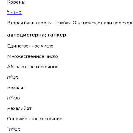
Корень
:
כ - ו - ל
Вторая буква корня – слабая. Она исчезает или переход
автоцистерна; танкер
Единственное число
Множественное число
Абсолютное состояние
מֵכָלִית
мехал
и
т
מֵכָלִיּוֹת
мехалий
о
т
Сопряженное состояние
מֵכָלִית־