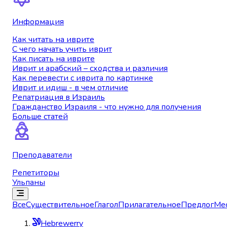
Информация
Как читать на иврите
С чего начать учить иврит
Как писать на иврите
Иврит и арабский – сходства и различия
Как перевести с иврита по картинке
Иврит и идиш - в чем отличие
Репатриация в Израиль
Гражданство Израиля - что нужно для получения
Больше статей
Преподаватели
Репетиторы
Ульпаны
Все
Существительное
Глагол
Прилагательное
Предлог
Ме
Hebrewerry