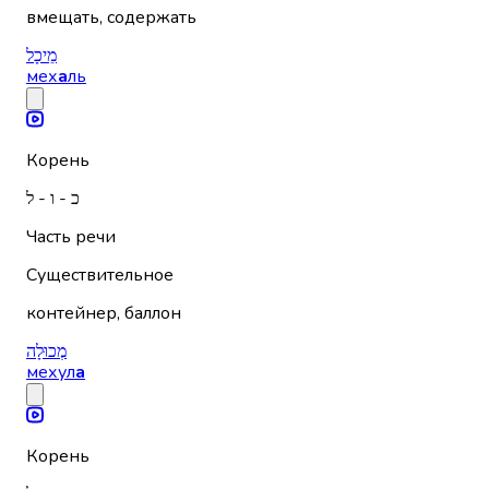
вмещать, содержать
מֵיכָל
мех
а
ль
Корень
כ - ו - ל
Часть речи
Существительное
контейнер, баллон
מְכוּלָה
мехул
а
Корень