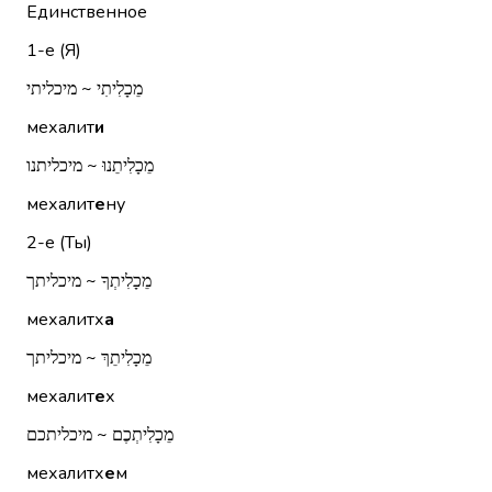
Единственное
1-е (Я)
מֵכָלִיתִי ~ מיכליתי
мехалит
и
מֵכָלִיתֵנוּ ~ מיכליתנו
мехалит
е
ну
2-е (Ты)
מֵכָלִיתְךָ ~ מיכליתך
мехалитх
а
מֵכָלִיתֵךְ ~ מיכליתך
мехалит
е
х
מֵכָלִיתְכֶם ~ מיכליתכם
мехалитх
е
м