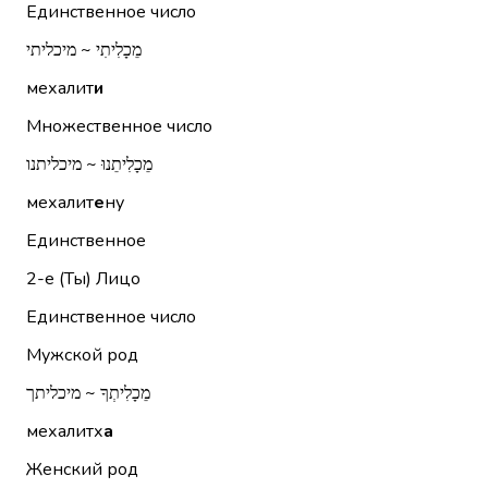
Единственное число
מֵכָלִיתִי ~ מיכליתי
мехалит
и
Множественное число
מֵכָלִיתֵנוּ ~ מיכליתנו
мехалит
е
ну
Единственное
2-е (Ты)
Лицо
Единственное число
Мужской род
מֵכָלִיתְךָ ~ מיכליתך
мехалитх
а
Женский род