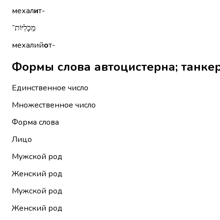
мехал
и
т-
מֵכָלִיּוֹת־
мехалий
о
т-
Единственное число
Множественное число
Форма слова
Лицо
Мужской род
Женский род
Мужской род
Женский род