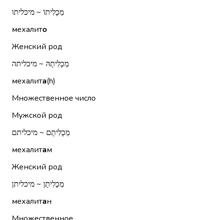
מֵכָלִיתוֹ ~ מיכליתו
мехалит
о
Женский род
מֵכָלִיתָהּ ~ מיכליתה
мехалит
а
(h)
Множественное число
Мужской род
מֵכָלִיתָם ~ מיכליתם
мехалит
а
м
Женский род
מֵכָלִיתָן ~ מיכליתן
мехалит
а
н
Множественное