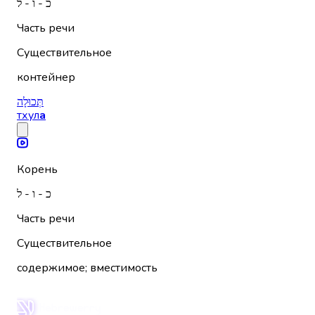
כ - ו - ל
Часть речи
Существительное
контейнер
תְּכוּלָה
тхул
а
Корень
כ - ו - ל
Часть речи
Существительное
содержимое; вместимость