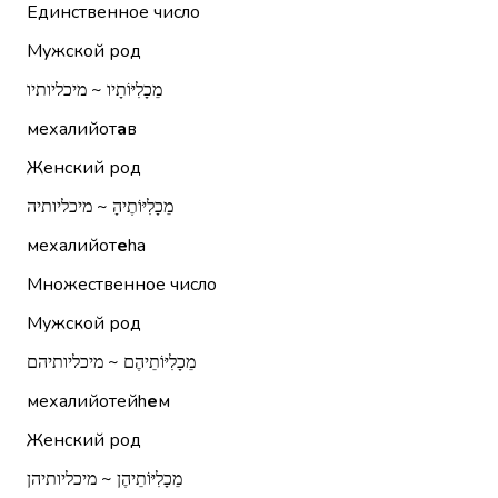
Единственное число
Мужской род
מֵכָלִיּוֹתָיו ~ מיכליותיו
мехалийот
а
в
Женский род
מֵכָלִיּוֹתֶיהָ ~ מיכליותיה
мехалийот
е
hа
Множественное число
Мужской род
מֵכָלִיּוֹתֵיהֶם ~ מיכליותיהם
мехалийотейh
е
м
Женский род
מֵכָלִיּוֹתֵיהֶן ~ מיכליותיהן