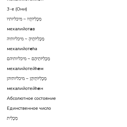
3-е (Они)
מֵכָלִיּוֹתָיו ~ מיכליותיו
мехалийот
а
в
מֵכָלִיּוֹתֶיהָ ~ מיכליותיה
мехалийот
е
hа
מֵכָלִיּוֹתֵיהֶם ~ מיכליותיהם
мехалийотейh
е
м
מֵכָלִיּוֹתֵיהֶן ~ מיכליותיהן
мехалийотейh
е
н
Абсолютное состояние
Единственное число
מֵכָלִית