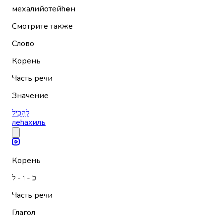
мехалийотейh
е
н
Смотрите также
Слово
Корень
Часть речи
Значение
לְהָכִיל
леhах
и
ль
Корень
כ - ו - ל
Часть речи
Глагол