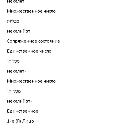
мехал
и
т
Множественное число
מֵכָלִיּוֹת
мехалий
о
т
Сопряженное состояние
Единственное число
מֵכָלִית־
мехал
и
т-
Множественное число
מֵכָלִיּוֹת־
мехалий
о
т-
Единственное
1-е (Я)
Лицо