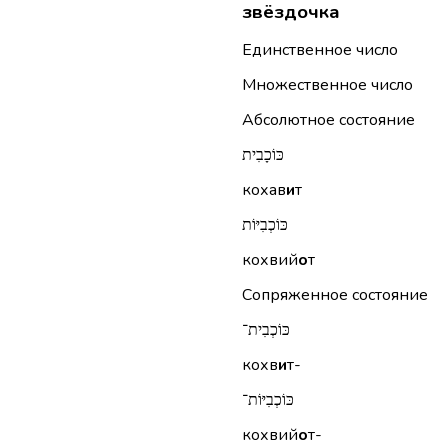
звёздочка
Единственное число
Множественное число
Абсолютное состояние
כּוֹכָבִית
кохав
и
т
כּוֹכְבִיּוֹת
кохвий
о
т
Сопряженное состояние
כּוֹכְבִית־
кохв
и
т-
כּוֹכְבִיּוֹת־
кохвий
о
т-