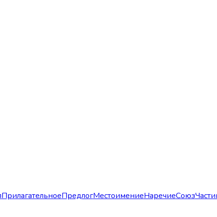
л
Прилагательное
Предлог
Местоимение
Наречие
Союз
Части