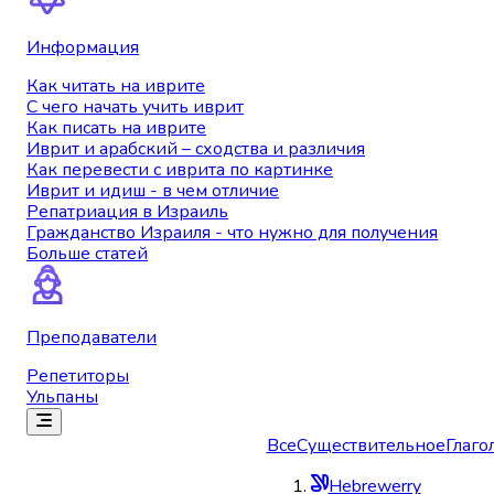
Информация
Как читать на иврите
С чего начать учить иврит
Как писать на иврите
Иврит и арабский – сходства и различия
Как перевести с иврита по картинке
Иврит и идиш - в чем отличие
Репатриация в Израиль
Гражданство Израиля - что нужно для получения
Больше статей
Преподаватели
Репетиторы
Ульпаны
Все
Существительное
Глаго
Hebrewerry