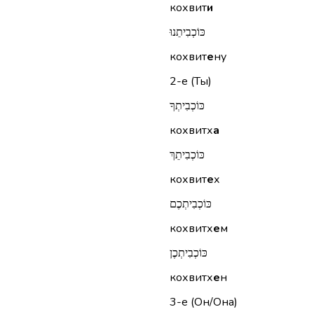
кохвит
и
כּוֹכְבִיתֵנוּ
кохвит
е
ну
2-е (Ты)
כּוֹכְבִיתְךָ
кохвитх
а
כּוֹכְבִיתֵךְ
кохвит
е
х
כּוֹכְבִיתְכֶם
кохвитх
е
м
כּוֹכְבִיתְכֶן
кохвитх
е
н
3-е (Он/Она)