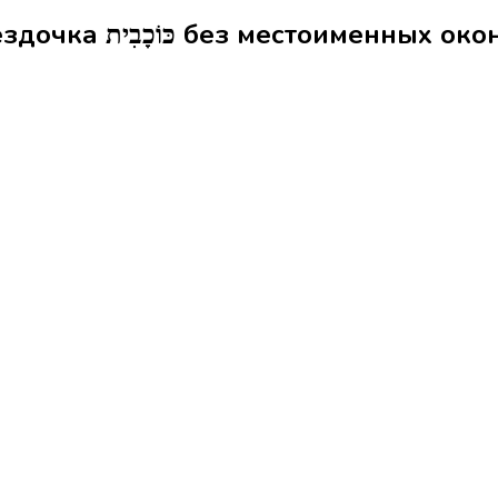
Формы слова звёздочка כּוֹכָבִית без местоимен