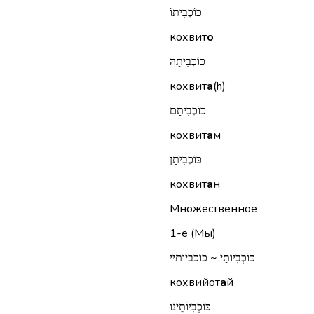
כּוֹכְבִיתוֹ
кохвит
о
כּוֹכְבִיתָהּ
кохвит
а
(h)
כּוֹכְבִיתָם
кохвит
а
м
כּוֹכְבִיתָן
кохвит
а
н
Множественное
1-е (Мы)
כּוֹכְבִיּוֹתַי ~ כוכביותיי
кохвийот
а
й
כּוֹכְבִיּוֹתֵינוּ