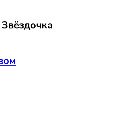
а
Звёздочка
вом