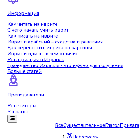
Информация
Как читать на иврите
С чего начать учить иврит
Как писать на иврите
Иврит и арабский – сходства и различия
Как перевести с иврита по картинке
Иврит и идиш - в чем отличие
Репатриация в Израиль
Гражданство Израиля - что нужно для получения
Больше статей
Преподаватели
Репетиторы
Ульпаны
Все
Существительное
Глагол
Прилага
Hebrewerry