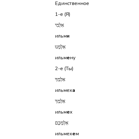
Единственное
1-е (Я)
אִלְמִי
ильм
и
אִלְמֵנוּ
ильм
е
ну
2-е (Ты)
אִלְמְךָ
ильмех
а
אִלְמֵךְ
ильм
е
х
אִלְמְכֶם
ильмех
е
м