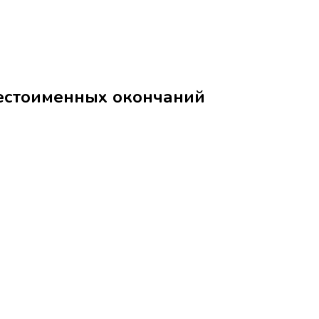
ние, безмолвие, немота (лит.) אֵלֶם без местоименных окончаний