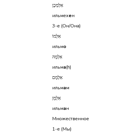
אִלְמְכֶן
ильмех
е
н
3-е (Он/Она)
אִלְמוֹ
ильм
о
אִלְמָהּ
ильм
а
(h)
אִלְמָם
ильм
а
м
אִלְמָן
ильм
а
н
Множественное
1-е (Мы)