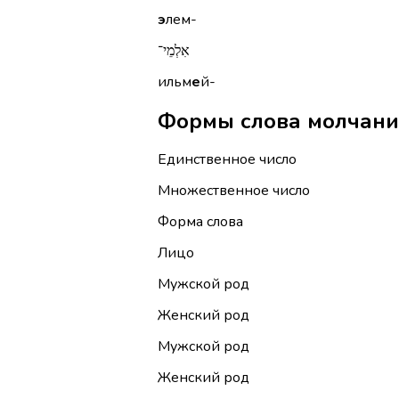
э
лем-
אִלְמֵי־
ильм
е
й-
Единственное число
Множественное число
Форма слова
Лицо
Мужской род
Женский род
Мужской род
Женский род