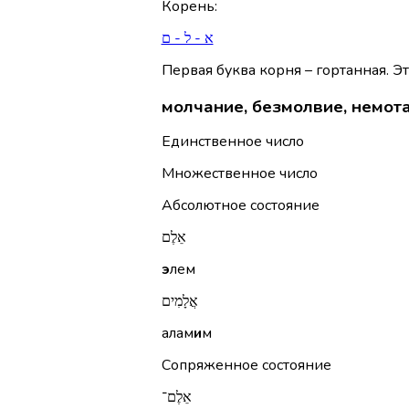
Корень
:
א - ל - ם
Первая буква корня – гортанная. Эт
молчание, безмолвие, немота 
Единственное число
Множественное число
Абсолютное состояние
אֵלֶם
э
лем
אֲלָמִים
алам
и
м
Сопряженное состояние
אֵלֶם־