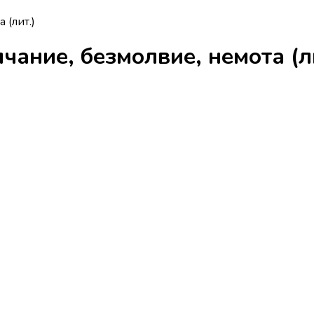
 (лит.)
чание, безмолвие, немота (л