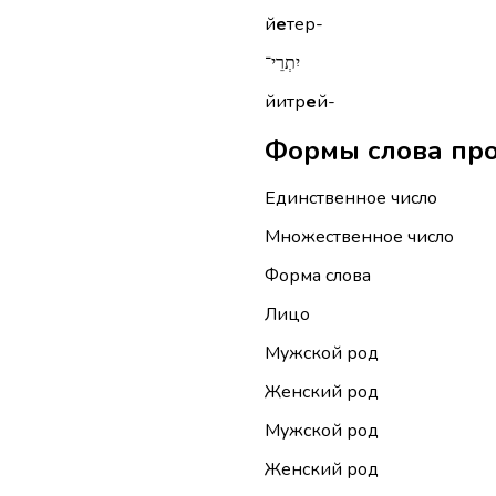
й
е
тер-
יִתְרֵי־
йитр
е
й-
Единственное число
Множественное число
Форма слова
Лицо
Мужской род
Женский род
Мужской род
Женский род