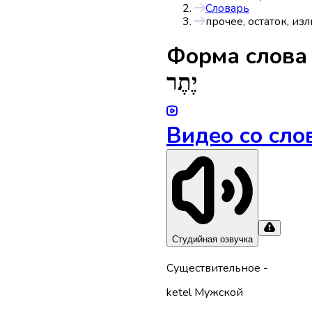
Словарь
прочее, остаток, из
Форма слов
יֶתֶר
Видео со сло
Студийная озвучка
Существительное
-
ketel
Мужской