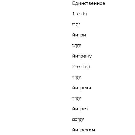
Единственное
1-е (Я)
יִתְרִי
йитр
и
יִתְרֵנוּ
йитр
е
ну
2-е (Ты)
יִתְרְךָ
йитрех
а
יִתְרֵךְ
йитр
е
х
יִתְרְכֶם
йитрех
е
м