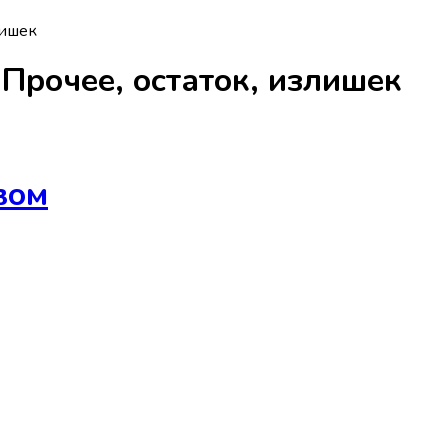
лишек
а
Прочее, остаток, излишек
вом