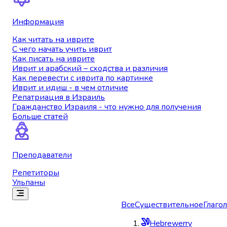
Информация
Как читать на иврите
С чего начать учить иврит
Как писать на иврите
Иврит и арабский – сходства и различия
Как перевести с иврита по картинке
Иврит и идиш - в чем отличие
Репатриация в Израиль
Гражданство Израиля - что нужно для получения
Больше статей
Преподаватели
Репетиторы
Ульпаны
Все
Существительное
Глагол
Hebrewerry