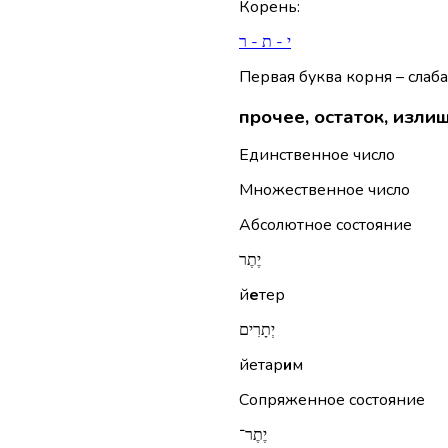
Корень
:
י - ת - ר
Первая буква корня – слаба
прочее, остаток, изли
Единственное число
Множественное число
Абсолютное состояние
יֶתֶר
й
е
тер
יְתָרִים
йетар
и
м
Сопряженное состояние
יֶתֶר־