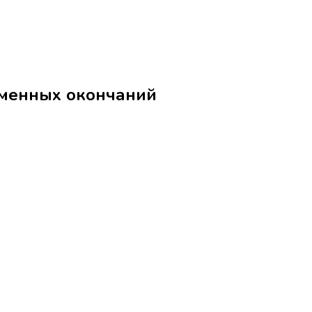
к, излишек יֶתֶר без местоименных окончаний