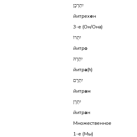
יִתְרְכֶן
йитрех
е
н
3-е (Он/Она)
יִתְרוֹ
йитр
о
יִתְרָהּ
йитр
а
(h)
יִתְרָם
йитр
а
м
יִתְרָן
йитр
а
н
Множественное
1-е (Мы)